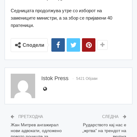
Седницата продолжува утре со изборот на
замениците министри, а за збор се пријавени 40
пратеници.
Сподели
Istok Press
5421 Објави
ПРЕТХОДНА
СЛЕДНА
Жан Митрев ангажирал
Рударството кај нас е
нови адвокати, одложено
„жртва“ на трендот на
првото рочиште за
вкупна