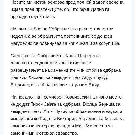
Новите министри вечерва пред полноќ дадоа свечена
изјава пред пратениците, со што официјално ги
презедоа функциите.
Нивниот избор во Собраниетто траеше точно три
недели, а во обраќањата пратениците со денови
меѓусебно се обвинуваа за криминал и за корупција.
Спикерот во Собранието, Талат Џафери на
денешната седница ги констатираше и
разрешувањата на замениците министри за одбрана,
Башким Хасани, за земјоделство, Абдулшуќур
Абедини, и за образование – Лулзим Алиу.
На предлог на премиерот Ковачевски на нивно место
ќе дојдат Тирон Јајага за одбрана, Вјолца Бериша за
земјоделство и Агим Нухиу за образование и наука, а
именувани ќе бидат и Викторија Аврамовска-Матиќ за
заменик-министер за правда и Маја Манолева за
заменик-министер за здравство.