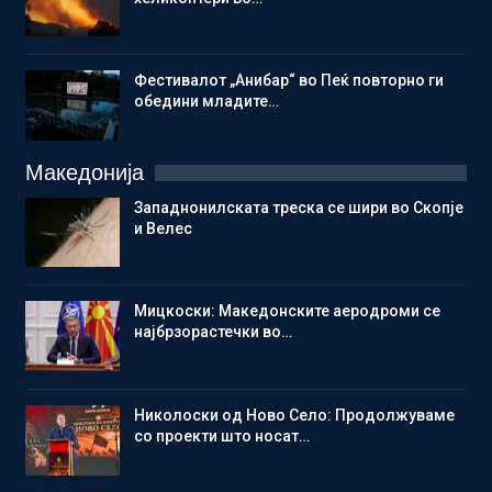
Фестивалот „Анибар“ во Пеќ повторно ги
обедини младите…
Македонија
Западнонилската треска се шири во Скопје
и Велес
Мицкоски: Македонските аеродроми се
најбрзорастечки во…
Николоски од Ново Село: Продолжуваме
со проекти што носат…