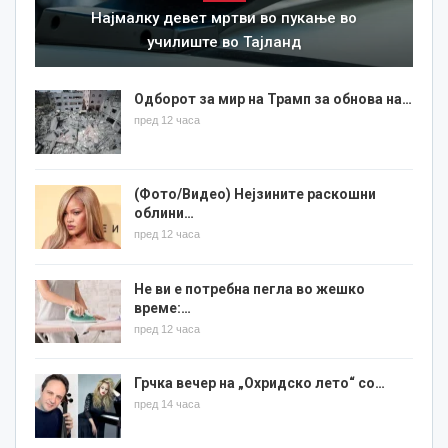
Најмалку девет мртви во пукање во
училиште во Тајланд
Одборот за мир на Трамп за обнова на…
пред 12 часа
(Фото/Видео) Нејзините раскошни
облини…
пред 12 часа
Не ви е потребна пегла во жешко
време:…
пред 12 часа
Грчка вечер на „Охридско лето“ со…
пред 14 часа