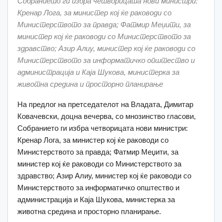
Собранието ги избра четворицата нови министри:
Кренар Лога, за министер кој ќе раководи со
Министерството за правда; Фатмир Меџити, за
министер кој ќе раководи со Министерството за
здравство; Азир Алиу, министер кој ќе раководи со
Министерството за информатичко општество и
администрација и Каја Шукова, министерка за
животна средина и просторно планирање
На предлог на претседателот на Владата, Димитар
Ковачевски, доцна вечерва, со мнозинство гласови,
Собранието ги избра четворицата нови министри:
Кренар Лога, за министер кој ќе раководи со
Министерството за правда; Фатмир Меџити, за
министер кој ќе раководи со Министерството за
здравство; Азир Алиу, министер кој ќе раководи со
Министерството за информатичко општество и
администрација и Каја Шукова, министерка за
животна средина и просторно планирање.