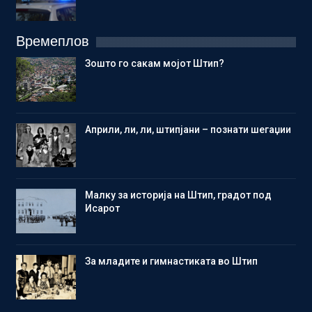
Времеплов
Зошто го сакам мојот Штип?
Aприли, ли, ли, штипјани – познати шегаџии
Малку за историја на Штип, градот под
Исарот
Зa младите и гимнастиката во Штип