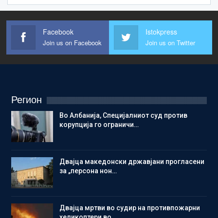
Facebook
Istokpress
Join us on Facebook
Join us on Twitter
Регион
Во Албанија, Специјалниот суд против
корупција го ограничи…
Двајца македонски државјани прогласени
за „персона нон…
Двајца мртви во судир на противпожарни
хеликоптери во…