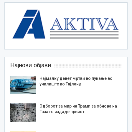
Најнови објави
Најмалку девет мртви во пукање во
училиште во Тајланд
Одборот за мир на Трамп за обнова на
Газа го издаде првиот…