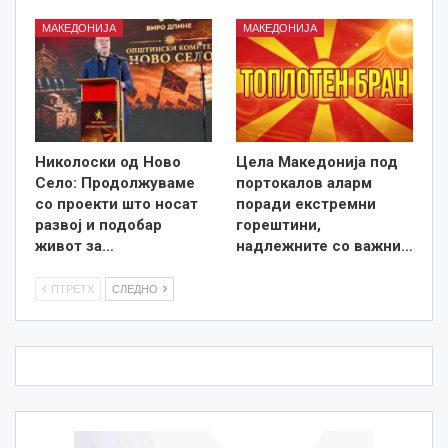
МАКЕДОНИЈА
МАКЕДОНИЈА
Николоски од Ново
Цела Македонија под
Село: Продолжуваме
портокалов аларм
со проекти што носат
поради екстремни
развој и подобар
горештини,
живот за…
надлежните со важни…
ПТРЕТХ
СЛЕДНО