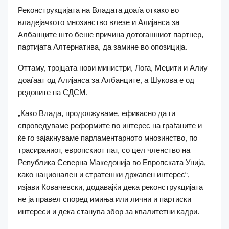
Реконструкцијата на Владата доаѓа откако во
владејачкото мнозинство влезе и Алијанса за
Албанците што беше причина дотогашниот партнер,
партијата Алтернатива, да замине во опозиција.
Оттаму, тројцата нови министри, Лога, Меџити и Алиу
доаѓаат од Алијанса за Албанците, а Шукова е од
редовите на СДСМ.
„Како Влада, продолжуваме, ефикасно да ги
спроведуваме реформите во интерес на граѓаните и
ќе го зајакнуваме парламентарното мнозинство, по
трасираниот, европскиот пат, со цел членство на
Република Северна Македонија во Европската Унија,
како национален и стратешки државен интерес“,
изјави Ковачевски, додавајќи дека реконструкцијата
не ја правел според имиња или лични и партиски
интереси и дека станува збор за квалитетни кадри.