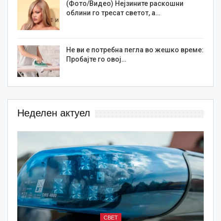
(Фото/Видео) Нејзините раскошни
облини го тресат светот, а…
Не ви е потребна пегла во жешко време:
Пробајте го овој…
Неделен актуел
СВЕТ