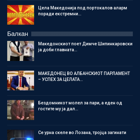
Цела Македонија под портокалов аларм
поради екстремни…
Балкан
Македонскиот поет Димче Шипинкаровски
ја доби главната…
МАКЕДОНЕЦ ВО АЛБАНСКИОТ ПАРЛАМЕНТ
– УСПЕХ ЗА ЦЕЛАТА…
Бездомникот молел за пари, а еден од
гостите му ја дал…
Се урна скеле во Лозана, тројца загинати