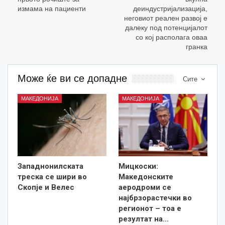
измама на пациенти
деиндустријализација,
неговиот реален развој е
далеку под потенцијалот
со кој располага оваа
гранка
Може ќе ви се допадне
Сите
МАКЕДОНИЈА
МАКЕДОНИЈА
Западнонилската
Мицкоски:
треска се шири во
Македонските
Скопје и Велес
аеродроми се
најбрзорастечки во
регионот – тоа е
резултат на…