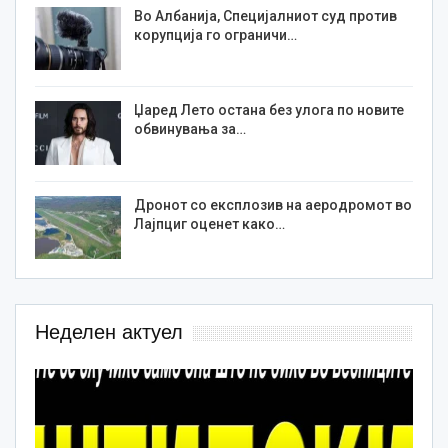
Во Албанија, Специјалниот суд против
корупција го ограничи…
Џаред Лето остана без улога по новите
обвинувања за…
Дронот со експлозив на аеродромот во
Лајпциг оценет како…
Неделен актуел