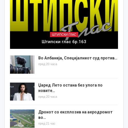
ШТИПСКИ ГЛАС
Штипски глас бр.163
Во Албанија, Специјалниот суд против…
пред 20 часа
Џаред Лето остана без улога по
новите…
пред 20 часа
Дронот со експлозив на аеродромот
во…
пред 21 час