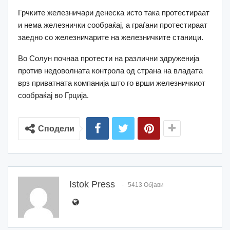
Грчките железничари денеска исто така протестираат
и нема железнички сообраќај, а граѓани протестираат
заедно со железничарите на железничките станици.
Во Солун почнаа протести на различни здруженија
против недоволната контрола од страна на владата
врз приватната компанија што го врши железничкиот
сообраќај во Грција.
Сподели
Istok Press
5413 Објави