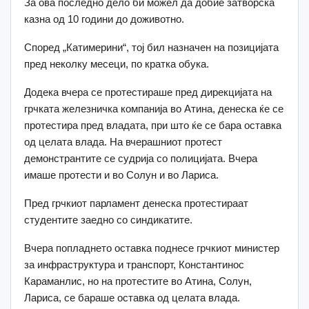
За ова последно дело би можел да добие затворска
казна од 10 години до доживотно.
Според „Катимерини“, тој бил назначен на позицијата
пред неколку месеци, по кратка обука.
Додека вчера се протестираше пред дирекцијата на
грчката железничка компанија во Атина, денеска ќе се
протестира пред владата, при што ќе се бара оставка
од целата влада. На вчерашниот протест
демонстрантите се судрија со полицијата. Вчера
имаше протести и во Солун и во Лариса.
Пред грчкиот парламент денеска протестираат
студентите заедно со синдикатите.
Вчера попладнето оставка поднесе грчкиот министер
за инфраструктура и транспорт, Константинос
Караманлис, но на протестите во Атина, Солун,
Лариса, се бараше оставка од целата влада.