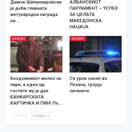
Димче Шипинкаровски
АЛБАНСКИОТ
ја доби главната
ПАРЛАМЕНТ – УСПЕХ
меѓународна награда
ЗА ЦЕЛАТА
на…
МАКЕДОНСКА
НАЦИЈА
БАЛКАН
БАЛКАН
Бездомникот молел за
Се урна скеле во
пари, а еден од
Лозана, тројца
гостите му ја дал
загинати
БАНКАРСКАТА
КАРТИЧКА И ПИН! По…
ПТРЕТХ
СЛЕДНО