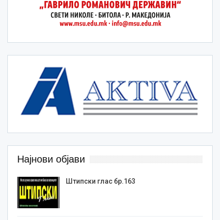
Најнови објави
Штипски глас бр.163