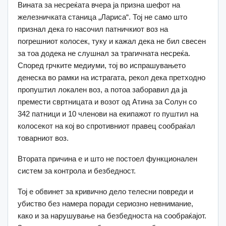
Вината за несреќата вчера ја призна шефот на
железничката станица „Лариса“. Тој не само што
признал дека го насочил патничкиот воз на
погрешниот колосек, туку и кажал дека не бил свесен
за тоа додека не слушнал за трагичната несреќа.
Според грчките медиуми, тој во испрашувањето
денеска во рамки на истрагата, рекол дека претходно
пропуштил локален воз, а потоа заборавил да ја
премести свртницата и возот од Атина за Солун со
342 патници и 10 членови на екипажот го пуштил на
колосекот на кој во спротивниот правец сообраќал
товарниот воз.
Втората причина е и што
не постоел функционален
систем за контрола и безбедност.
Тој е обвинет за кривично дело телесни повреди и
убиство без намера поради сериозно невнимание,
како и за нарушување на безбедноста на сообраќајот.