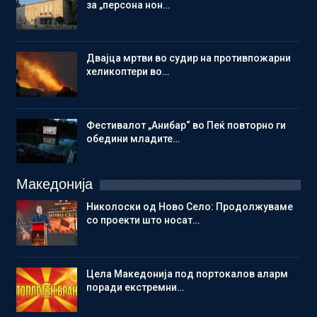
за „персона нон…
Двајца мртви во судир на противпожарни
хеликоптери во…
Фестивалот „Анибар“ во Пеќ повторно ги
обедини младите…
Македонија
Николоски од Ново Село: Продолжуваме
со проекти што носат…
Цела Македонија под портокалов аларм
поради екстремни…