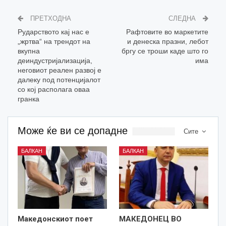
ПРЕТХОДНА
СЛЕДНА
Рударството кај нас е
Рафтовите во маркетите
„жртва“ на трендот на
и денеска празни, лебот
вкупна
бргу се троши каде што го
деиндустријализација,
има
неговиот реален развој е
далеку под потенцијалот
со кој располага оваа
гранка
Може ќе ви се допадне
Сите
БАЛКАН
БАЛКАН
Македонскиот поет
МАКЕДОНЕЦ ВО