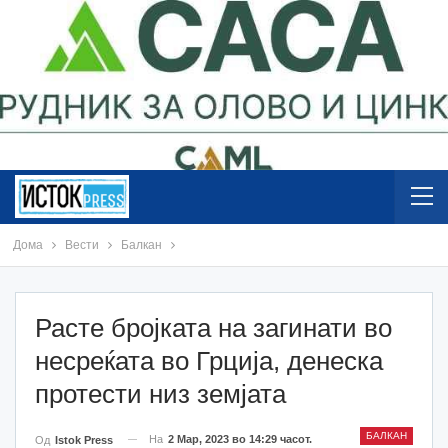
Дома
Вести
Балкан
Расте бројката на загинати во
несреќата во Грција, денеска
протести низ земјата
БАЛКАН
На
2 Мар, 2023 во 14:29 часот.
Од
Istok Press