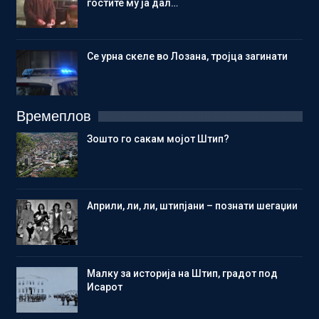
гостите му ја дал…
Се урна скеле во Лозана, тројца загинати
Времеплов
Зошто го сакам мојот Штип?
Aприли, ли, ли, штипјани – познати шегаџии
Малку за историја на Штип, градот под
Исарот