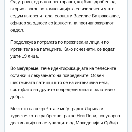
Од утрово, од вагон-ресторанот, кој бил здробен од
вториот вагон во композицијата се извлечени уште
седум изгорени тела, соопшти Василис Ватракојанис,
офицер за односи со јавноста на противпожарниот
оддел.
Продолжува потрагата по преживеани лица и по
мртви тела на патнциите. Како исчезнати, се водат
уште 19 лица.
Во меѓувреме, тече идентификацијата на телесните
останки и лекувањето на повредените. Освен
шестмината патници што се на интензивна нега,
состојбата на другите повредени лица е релативно
добра.
Местото на несреќата е меѓу градот Лариса и
туристичкото крајбрежно гратче Неи Пори, популарна
дестинација на летувалците од Македонија и Србија.