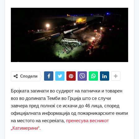
Сподели
Бројката загинати во судирот на патнички и товарен
воз во долината Темби во Грција што се случи
завчера пред полноќ се искачи до 46 лица, според
официјалната информација од пожарникарските екипи
на местото на несреќата,
пренесува весникот
„Катимерини“.