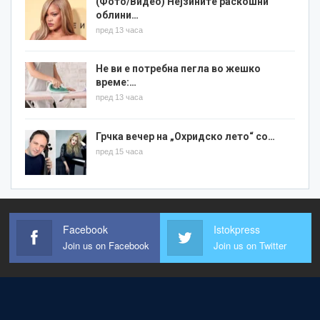
(Фото/Видео) Нејзините раскошни
облини…
пред 13 часа
Не ви е потребна пегла во жешко
време:…
пред 13 часа
Грчка вечер на „Охридско лето“ со…
пред 15 часа
Facebook
Istokpress
Join us on Facebook
Join us on Twitter