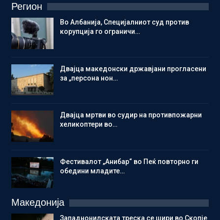
Регион
Во Албанија, Специјалниот суд против
корупција го ограничи…
Двајца македонски државјани прогласени
за „персона нон…
Двајца мртви во судир на противпожарни
хеликоптери во…
Фестивалот „Анибар“ во Пеќ повторно ги
обедини младите…
Македонија
Западнонилската треска се шири во Скопје