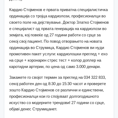
Кардио Стојменов е првата приватна специјалистичка
ординација со тројца кардиолози, професионалци во
своето поле на дејствување. Доктор Златко Стојменов
е специјалист од првата генерација на кардиолози во
земјата, кој повеќе од 27 години работи со срце за
секој свој пациент. По повод отворањето на новата
ординација во Струмица, Кардио Стојменов ви нуди
промотивен пакет услуги: кардиолошки преглед + ехо
на срце + коронарен стрес тест + колор доплер на
каротидни артерии, по цена од само 3.000 денари.
Закажете го својот термин за преглед на 034 322 833,
секој работен ден од 8:30 до 15:30 часот и проверете
зошто Кардио Стојменов се различни и единствени,
професионалци кои го спојуваат долгогодишното
искуство со модерните трендови! 27 години со срце,
објавi денес Струмицанет.