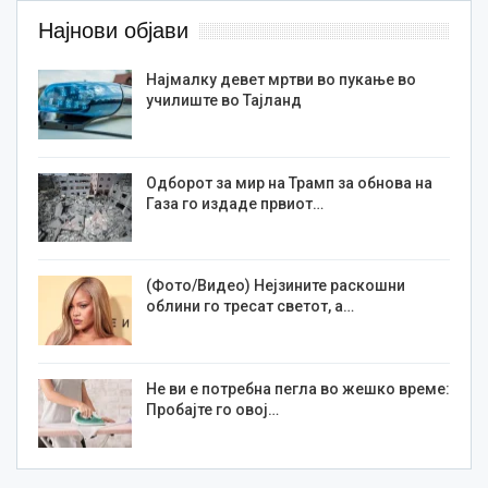
Најнови објави
Најмалку девет мртви во пукање во
училиште во Тајланд
Одборот за мир на Трамп за обнова на
Газа го издаде првиот…
(Фото/Видео) Нејзините раскошни
облини го тресат светот, а…
Не ви е потребна пегла во жешко време:
Пробајте го овој…