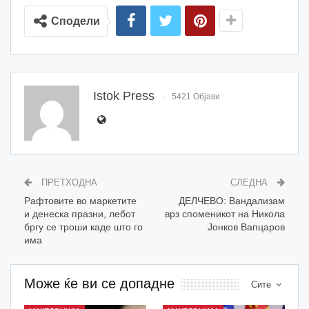
Сподели
Istok Press
5421 Објави
ПРЕТХОДНА
СЛЕДНА
Рафтовите во маркетите
ДЕЛЧЕВО: Вандализам
и денеска празни, лебот
врз споменикот на Никола
бргу се троши каде што го
Јонков Вапцаров
има
Може ќе ви се допадне
Сите