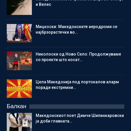
и Велес
Мицкоски: Македонските аеродроми се
најбрзорастечки во…
Николоски од Ново Село: Продолжуваме
со проекти што носат…
Цела Македонија под портокалов аларм
поради екстремни…
Балкан
Македонскиот поет Димче Шипинкаровски
ја доби главната…