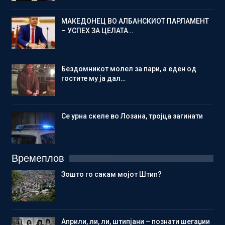
МАКЕДОНЕЦ ВО АЛБАНСКИОТ ПАРЛАМЕНТ
– УСПЕХ ЗА ЦЕЛАТА…
Бездомникот молел за пари, а еден од
гостите му ја дал…
Се урна скеле во Лозана, тројца загинати
Времеплов
Зошто го сакам мојот Штип?
Aприли, ли, ли, штипјани – познати шегаџии