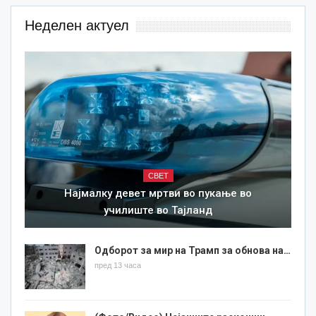
Неделен актуел
СВЕТ
Најмалку девет мртви во пукање во
училиште во Тајланд
Одборот за мир на Трамп за обнова на…
пред 13 часа