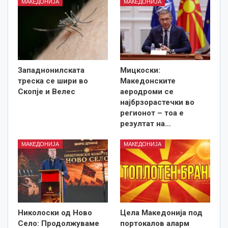
МАКЕДОНИЈА
МАКЕДОНИЈА
Западнонилската
Мицкоски:
треска се шири во
Македонските
Скопје и Велес
аеродроми се
најбрзорастечки во
регионот – тоа е
резултат на…
МАКЕДОНИЈА
МАКЕДОНИЈА
Николоски од Ново
Цела Македонија под
Село: Продолжуваме
портокалов аларм