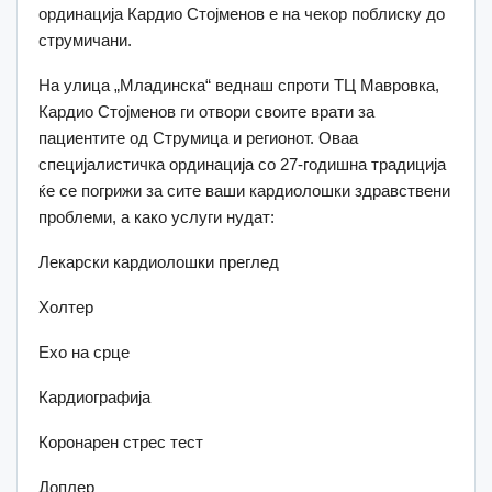
ординација Кардио Стојменов е на чекор поблиску до
струмичани.
На улица „Младинска“ веднаш спроти ТЦ Мавровка,
Кардио Стојменов ги отвори своите врати за
пациентите од Струмица и регионот. Оваа
специјалистичка ординација со 27-годишна традиција
ќе се погрижи за сите ваши кардиолошки здравствени
проблеми, а како услуги нудат:
Лекарски кардиолошки преглед
Холтер
Ехо на срце
Кардиографија
Коронарен стрес тест
Доплер