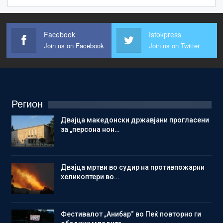
Facebook
Istokpress
Join us on Facebook
Join us on Twitter
Регион
Двајца македонски државјани прогласени
за „персона нон…
Двајца мртви во судир на противпожарни
хеликоптери во…
Фестивалот „Анибар“ во Пеќ повторно ги