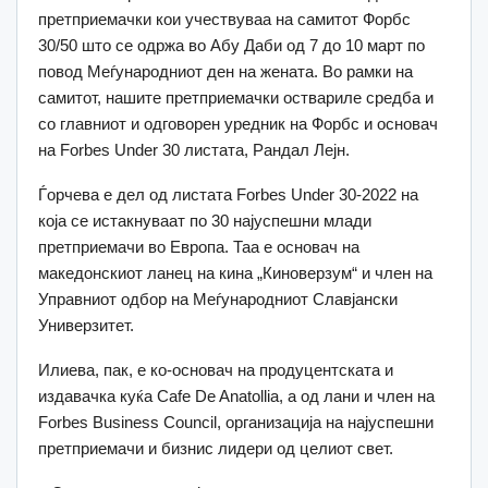
претприемачки кои учествуваа на самитот Форбс
30/50 што се одржа во Абу Даби од 7 до 10 март по
повод Меѓународниот ден на жената. Во рамки на
самитот, нашите претприемачки оствариле средба и
со главниот и одговорен уредник на Форбс и основач
на Forbes Under 30 листата, Рандал Лејн.
Ѓорчева е дел од листата Forbes Under 30-2022 на
која се истакнуваат по 30 најуспешни млади
претприемачи во Европа. Таа e основач на
македонскиот ланец на кина „Киноверзум“ и член на
Управниот одбор на Меѓународниот Славјански
Универзитет.
Илиева, пак, е ко-основач на продуцентската и
издавачка куќа Cafe De Anatollia, а од лани и член на
Forbes Business Council, организација на најуспешни
претприемачи и бизнис лидери од целиот свет.