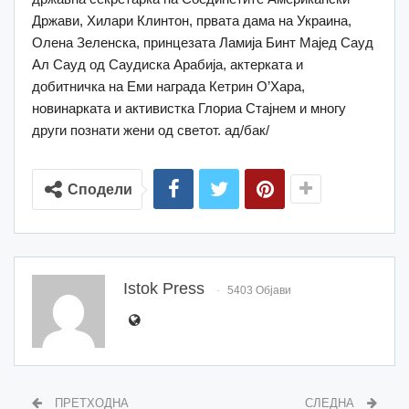
Држави, Хилари Клинтон, првата дама на Украина,
Олена Зеленска, принцезата Ламија Бинт Мајед Сауд
Ал Сауд од Саудиска Арабија, актерката и
добитничка на Еми награда Кетрин О’Хара,
новинарката и активистка Глориа Стајнем и многу
други познати жени од светот. ад/бак/
Сподели
Istok Press
5403 Објави
ПРЕТХОДНА
СЛЕДНА