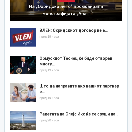
На „Охридско лето“ промовирана
монографијата „Ана…
ВЛЕН: Охридскиот договор не е…
пред 19 часа
Ормускиот Теснец ќе биде отворен
многу…
пред 19 часа
Што да направите ако вашиот партнер
е…
пред 19 часа
Ракетата на Спејс Икс ќе се сруши на…
пред 20 часа