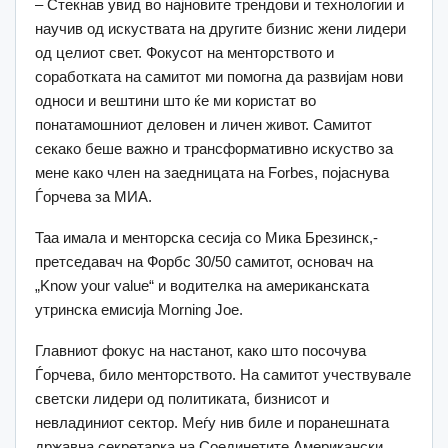
– Стекнав увид во најновите трендови и технологии и
научив од искуствата на другите бизнис жени лидери
од целиот свет. Фокусот на менторството и
соработката на самитот ми помогна да развијам нови
односи и вештини што ќе ми користат во
понатамошниот деловен и личен живот. Самитот
секако беше важно и трансформативно искуство за
мене како член на заедницата на Forbes, појаснува
Ѓорчева за МИА.
Таа имала и менторска сесија со Мика Брезинск,-
претседавач на Форбс 30/50 самитот, основач на
„Know your value“ и водителка на американската
утринска емисија Morning Joe.
Главниот фокус на настанот, како што посочува
Ѓорчева, било менторството. На самитот учествувале
светски лидери од политиката, бизнисот и
невладиниот сектор. Меѓу нив биле и поранешната
државна секретарка на Соединетите Американски