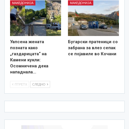
МАКЕДОНИЈА
МАКЕДОНИЈА
Уапсена жената
Бугарски пратеници со
позната како
забрана за влез сепак
„газдарицата“ на
се појавиле во Кочани
Камени кукли:
Осомничена дека
нападнала…
ПТРЕТХ
СЛЕДНО