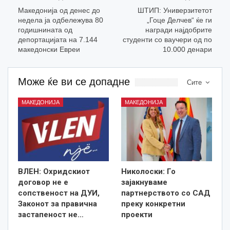
Maкедонија од денес до
ШТИП: Универзитетот
недела ја одбележува 80
„Гоце Делчев“ ќе ги
годишнината од
награди најдобрите
депортацијата на 7.144
студенти со ваучери од по
македонски Евреи
10.000 денари
Може ќе ви се допадне
Сите
МАКЕДОНИЈА
МАКЕДОНИЈА
ВЛЕН: Охридскиот
Николоски: Го
договор не е
зајакнуваме
сопственост на ДУИ,
партнерството со САД
Законот за правична
преку конкретни
застапеност не…
проекти