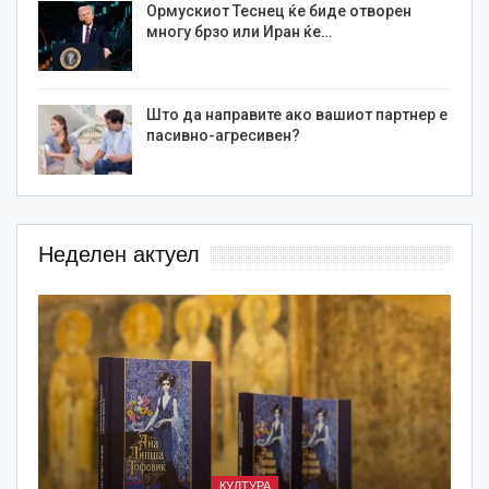
Ормускиот Теснец ќе биде отворен
многу брзо или Иран ќе…
Што да направите ако вашиот партнер е
пасивно-агресивен?
Неделен актуел
КУЛТУРА