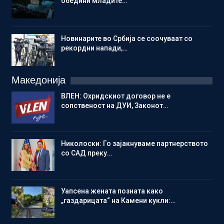
обедини младите…
Новинарите во Србија се соочуваат со
рекордни напади,…
Македонија
ВЛЕН: Охридскиот договор не е
сопственост на ДУИ, Законот…
Николоски: Го зајакнуваме партнерството
со САД преку…
Уапсена жената позната како
„газдарицата“ на Камени кукли:…