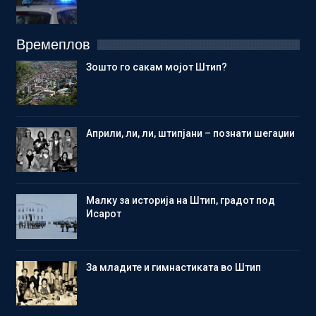
Времеплов
Зошто го сакам мојот Штип?
Aприли, ли, ли, штипјани – познати шегаџии
Малку за историја на Штип, градот под
Исарот
Зa младите и гимнастиката во Штип