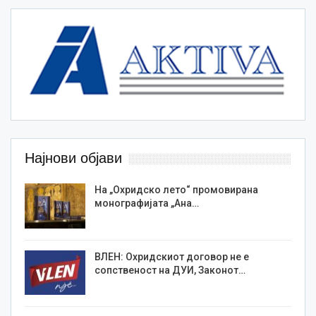
Најнови објави
На „Охридско лето“ промовирана
монографијата „Ана…
ВЛЕН: Охридскиот договор не е
сопственост на ДУИ, Законот…