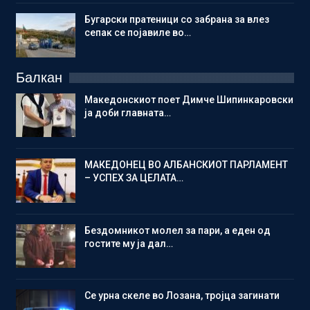
Бугарски пратеници со забрана за влез
сепак се појавиле во…
Балкан
Македонскиот поет Димче Шипинкаровски
ја доби главната…
МАКЕДОНЕЦ ВО АЛБАНСКИОТ ПАРЛАМЕНТ
– УСПЕХ ЗА ЦЕЛАТА…
Бездомникот молел за пари, а еден од
гостите му ја дал…
Се урна скеле во Лозана, тројца загинати