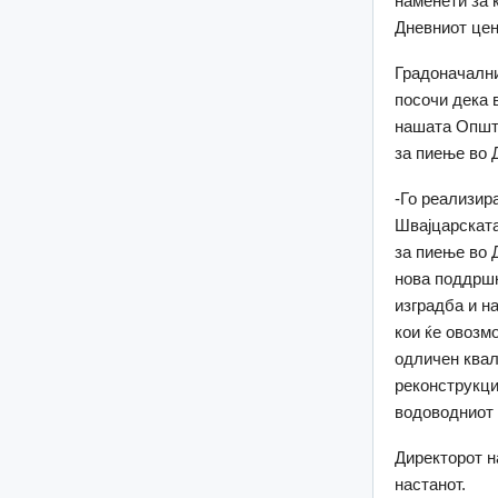
наменети за 
Дневниот цен
Градоначални
посочи дека 
нашата Општи
за пиење во 
-Го реализир
Швајцарската
за пиење во 
нова поддршк
изградба и н
кои ќе овозм
одличен квал
реконструкци
водоводниот 
Директорот н
настанот.