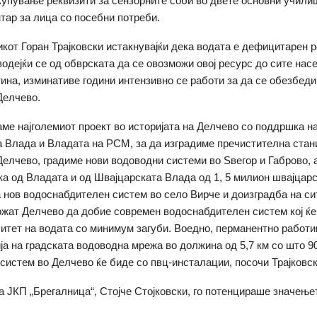
купување реквизити за сензорните соби во двете основни учили
тар за лица со посебни потреби.
кот Горан Трајковски истакнувајќи дека водата е дефицитарен р
водејќи се од обврската да се овозможи овој ресурс до сите нас
на, изминативе години интензивно се работи за да се обезбеди
Делчево.
аме најголемиот проект во историјата на Делчево со поддршка н
 Влада и Владата на РСМ, за да изградиме пречистителна стан
Делчево, градиме нови водоводни системи во Ѕвегор и Габрово, 
а од Владата и од Швајцарската Влада од 1, 5 милион швајцар
а нов водоснабдителен систем во село Вирче и доизградба на си
ожат Делчево да добие современ водоснабдителен систем кој ќе
итет на водата со минимум загуби. Воедно, перманентно работи
ја на градската водоводна мрежа во должина од 5,7 км со што 9
систем во Делчево ќе биде со пвц-инсталации, посочи Трајковск
а ЈКП „Брегалница“, Стојче Стојковски, го потенцираше значење