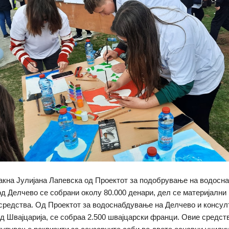
акна Јулијана Лапевска од Проектот за подобрување на водосн
од Делчево се собрани околу 80.000 денари, дел се материјални 
средства. Од Проектот за водоснабдување на Делчево и консул
 Швајцарија, се собраа 2.500 швајцарски франци. Овие средств