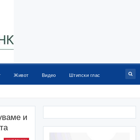
т
Живот
Видео
Штипски глас
уваме и
та