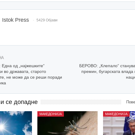
Istok Press
5429 Објави
НА
Една од „најжешките“
БЕРОВО: „Клепало“ станува
и во државата, старото
премин, бугарската влада 
те, не може да се реши поради
наци
ика
ви се допадне
Пове
МАКЕДОНИЈА
МАКЕДОНИЈА