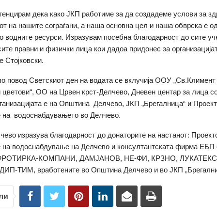
тенцирам дека како ЈКП работиме за да создадеме услови за зд
от на нашите сограѓани, а наша основна цел и наша обврска е 
 водните ресурси. Изразувам посебна благодарност до сите уч
 сите правни и физички лица кои дадоа придонес за организација
е Стојковски.
по повод Светскиот ден на водата се вклучија ООУ „Св.Климент
цветови“, ОО на Црвен крст-Делчево, Дневен центар за лица с
рганизацијата е на Општина Делчево, ЈКП „Брегалница“ и Проект
 на водоснабдувањето во Делчево.
ево изразува благодарност до донаторите на настанот: Проекто
 на водоснабдување на Делчево и консултантската фирма ЕБП
, ФРОТИРКА-КОМПАНИ, ДАМЈАНОВ, НЕ-ФИ, КРЗНО, ЛУКАТЕКС
ИП-ТИМ, вработените во Општина Делчево и во ЈКП „Брегални
ли