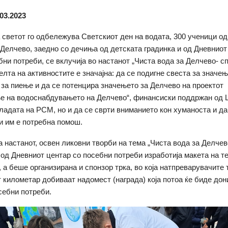
03.2023
а светот го одбележува Светскиот ден на водата, 300 ученици о
Делчево, заедно со дечиња од детската градинка и од Дневниот
бни потреби, се вклучија во настанот „Чиста вода за Делчево- с
елта на активностите е значајна: да се подигне свеста за значењ
 за пиење и да се потенцира значењето за Делчево на проектот
е на водоснабдувањето на Делчево“, финансиски поддржан од 
ладата на РСМ, но и да се сврти вниманието кон хуманоста и да
ои им е потребна помош.
а настанот, освен ликовни творби на тема „Чиста вода за Делчев
од Дневниот центар со посебни потреби изработија макета на т
 а беше организирана и спонзор трка, во која натпреварувачите 
т километар добиваат надомест (награда) која потоа ќе биде дон
себни потреби.