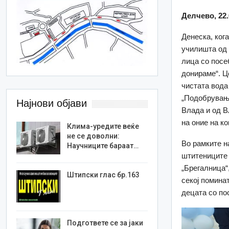
Делчево, 22.
Денеска, ког
училишта од 
лица со посе
донираме“. Ц
чистата вода
„Подобрувањ
Најнови објави
Влада и од В
на оние на к
Клима-уредите веќе
не се доволни:
Во рамките н
Научниците бараат…
штитениците 
„Брегалница“,
Штипски глас бр.163
секој помина
децата со по
Подгответе се за јаки