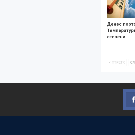
Денес порто
Температури
степени
ПТРЕТХ
С