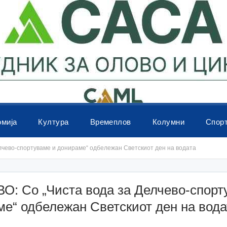
омија
Култура
Времеплов
Колумни
Спор
лчево-спортуваме и донираме“ одбележан Светскиот ден на водата
О: Со „Чиста вода за Делчево-спорт
е“ одбележан Светскиот ден на вода