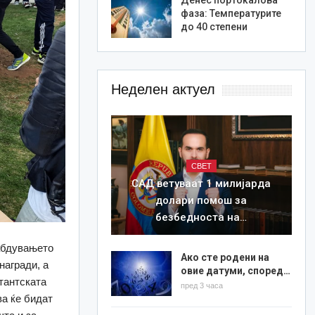
фаза: Температурите
до 40 степени
Неделен актуел
СВЕТ
САД ветуваат 1 милијарда
долари помош за
безбедноста на…
абдувањето
Ако сте родени на
награди, а
овие датуми, според…
тантската
пред 3 часа
а ќе бидат