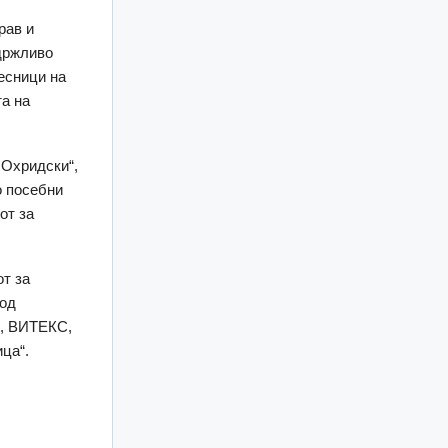
рав и
одржливо
есници на
та на
 Охридски“,
о посебни
от за
т за
 од
, ВИТЕКС,
ца“.