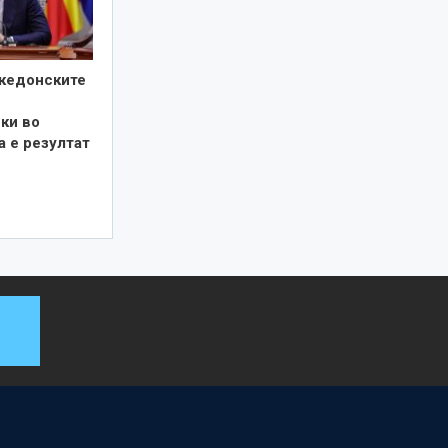
кедонските
ки во
а е резултат