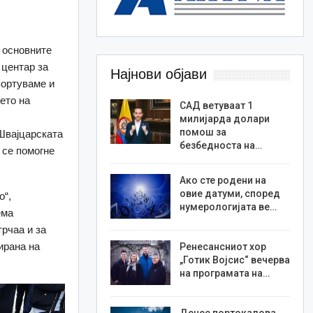
д основните
 центар за
Најнови објави
портуваме и
ето на
САД ветуваат 1
милијарда долари
помош за
Швајцарската
безбедноста на…
 се помогне
Ако сте родени на
овие датуми, според
о“,
нумерологијата ве…
ема
трчаа и за
ирана на
Ренесансниот хор
„Готик Војсис“ вечерва
на програмата на…
Денес портокалова