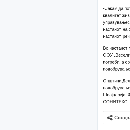
-Сакам да по
квалитет жив
управувањесо
настанот, на
настанот, реч
Во настанот 
ООУ „Весели 
потреби, а о
подобрување
Општина Делч
подобрување
Швајцарија
СОНИТЕКС, Д
Споде