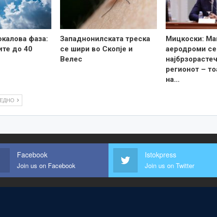
калова фаза:
Западнонилската треска
Мицкоски: Ма
те до 40
се шири во Скопје и
аеродроми се
Велес
најбрзорастеч
регионот – то
на…
ЛЕДНО
Facebook
Istokpress
Join us on Facebook
Join us on Twitter