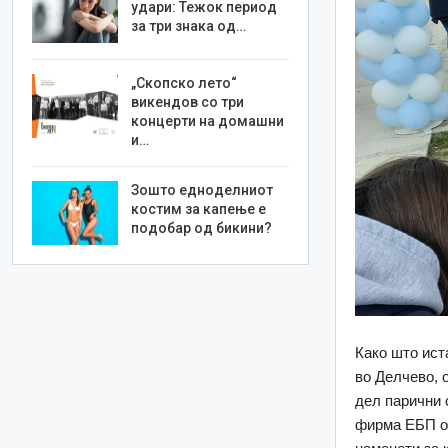
удари: Тежок период
за три знака од…
„Скопско лето“
викендов со три
концерти на домашни
и…
Зошто едноделниот
костим за капење е
подобар од бикини?
Како што ист
во Делчево, 
дел парични 
фирма ЕБП од