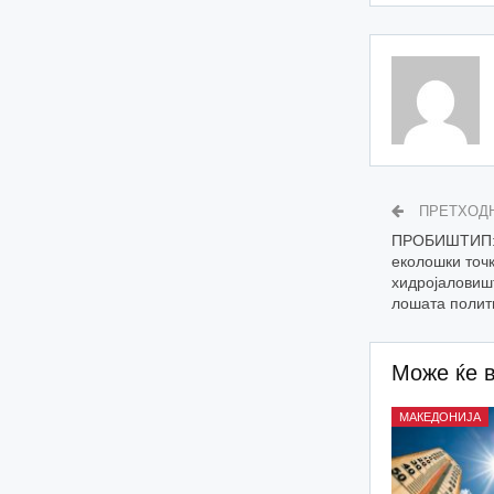
ПРЕТХОД
ПРОБИШТИП: 
еколошки точк
хидројаловиш
лошата полит
Може ќе 
МАКЕДОНИЈА