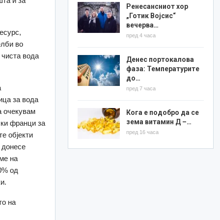
шта и за
Ренесансниот хор
„Готик Војсис“
вечерва…
есурс,
пред 4 часа
елби во
 чиста вода
Денес портокалова
фаза: Температурите
до…
а
пред 7 часа
ица за вода
а очекувам
Кога е подобро да се
зема витамин Д –…
ски франци за
пред 16 часа
те објекти
 донесе
ме на
0% од
и.
то на