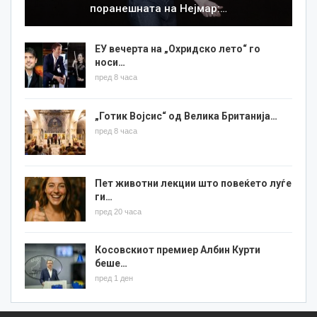
поранешната на Нејмар:…
ЕУ вечерта на „Охридско лето“ го
носи…
пред 8 часа
„Готик Војсис“ од Велика Британија…
пред 8 часа
Пет животни лекции што повеќето луѓе
ги…
пред 20 часа
Косовскиот премиер Албин Курти
беше…
пред 1 ден