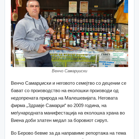
Венчо Самарџиски
Венчо Самарџиски и неговото семејтво со децении се
бават со производство на еколошки производи од
недопрената природа на Малешевијата. Неговата
фирма „Здравје Самарџи“ во 2009 година, на
меѓународната манифестација на еколошка храна во
Виена доби златен медал за боровиот сируп.
Во Берово бевме за да направиме репортажа на тема