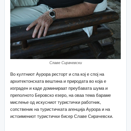
Славе Сирачевски
Во култниот Аурора ресторт и спа кој е спој на
архитектонската вештина и природата во која е
изграден и каде доминираат преубавата шума и
преполното Беровско езеро, на оваа тема бараме
мислење од искусниот туристички работник,
сопственик на туристичката агенција Аурора и на
истоимениот туристички бисер Славе Сирачевски.