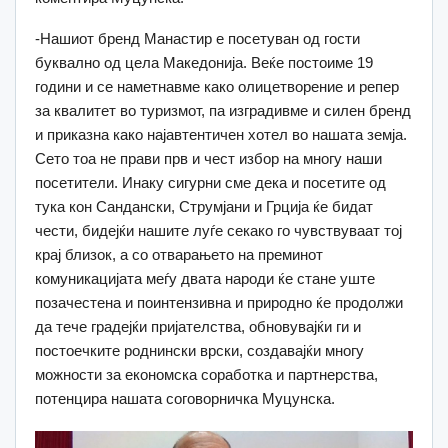
-Нашиот бренд Манастир е посетуван од гости
буквално од цела Македонија. Веќе постоиме 19
години и се наметнавме како олицетворение и репер
за квалитет во туризмот, па изградивме и силен бренд
и приказна како најавтентичен хотел во нашата земја.
Сето тоа не прави прв и чест избор на многу наши
посетители. Инаку сигурни сме дека и посетите од
тука кон Сандански, Струмјани и Грција ќе бидат
чести, бидејќи нашите луѓе секако го чувствуваат тој
крај близок, а со отварањето на преминот
комуникацијата меѓу двата народи ќе стане уште
позачестена и поинтензивна и природно ќе продолжи
да тече градејќи пријателства, обновувајќи ги и
постоечките роднински врски, создавајќи многу
можности за економска соработка и партнерства,
потенцира нашата соговорничка Муцунска.