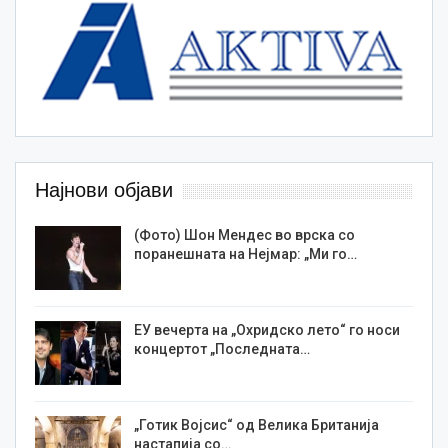
Најнови објави
(Фото) Шон Мендес во врска со
поранешната на Нејмар: „Ми го…
ЕУ вечерта на „Охридско лето“ го носи
концертот „Последната…
„Готик Војсис“ од Велика Британија
настапија со…