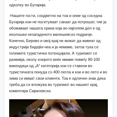
одколку во Бугарија.
-Нашите гости, соодветно на тоа и оние од соседна
Бугарија кои не посетуваат сакаат да потрошат, тие ја
обожаваат нашата храна која во најголем дел е од
еколошки незагаденото малешевско подрачје.
Конечно, Берово и овој крај не можат да живеат од
индустрија бидејќи неа и ја немаме, затоа тука се
големите туристички потенцијали. А туризмот се
развивја, околу езерото веќе имаме помеѓу 80-100
викендици од „А“ категорија кои се ставени во
туристичката понуда со 400 легла и кои и во лето и во
зима си имаат свои клиенти. Тоа е одличен знак дека
треба да се вложува во туризмот во нашиот крај,
коментира Сирачевски.