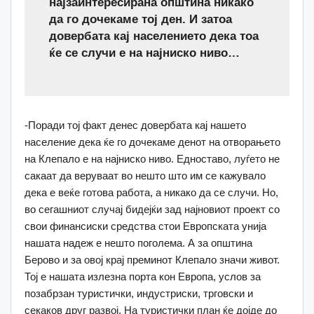
најзаинтересирана општина никако
да го дочекаме тој ден. И затоа
довербата кај населението дека тоа
ќе се случи е на најниско ниво…
-Поради тој факт денес довербата кај нашето
население дека ќе го дочекаме денот на отворањето
на Клепало е на најниско ниво. Едноставо, луѓето не
сакаат да веруваат во нешто што им се кажувало
дека е веќе готова работа, а никако да се случи. Но,
во сегашниот случај бидејќи зад најновиот проект со
свои финансиски средства стои Европската унија
нашата надеж е нешто поголема. А за општина
Берово и за овој крај преминот Клепало значи живот.
Тој е нашата излезна порта кон Европа, услов за
позабрзан туристички, индустриски, трговски и
секаков друг развој. На туристички план ќе дојде до