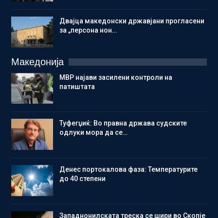
Двајца македонски државјани прогласени
за „персона нон…
Македонија
МВР најави засилени контроли на
патиштата
Туфегџиќ: Во правна држава судските
одлуки мора да се…
Денес портокалова фаза: Температурите
до 40 степени
Западнонилската треска се шири во Скопје