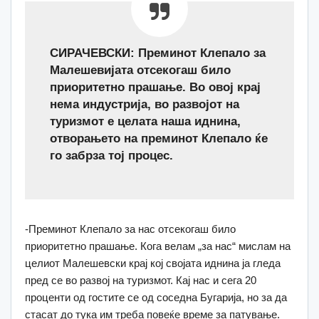
СИРАЧЕВСКИ: Преминот Клепало за
Малешевијата отсекогаш било
приоритетно прашање. Во овој крај
нема индустрија, во развојот на
туризмот е целата наша иднина,
отворањето на преминот Клепало ќе
го забрза тој процес.
-Преминот Клепало за нас отсекогаш било
приоритетно прашање. Кога велам „за нас“ мислам на
целиот Малешевски крај кој својата иднина ја гледа
пред се во развој на туризмот. Кај нас и сега 20
проценти од гостите се од соседна Бугарија, но за да
стасат до тука им треба повеќе време за патување.