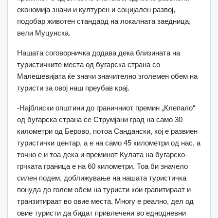
економија значи и културен и социјален развој,
подобар животен стандард на локалната заедница,
вели Муцунска.
Нашата соговорничка додава дека близината на
туристичките места од бугарска страна со
Малешевијата ќе значи значително зголемен обем на
туристи за овој наш преубав крај.
-Најблиски општини до граничниот премин „Клепало“
од бугарска страна се Струмјани град на само 30
километри од Берово, потоа Сандански, кој е развиен
туристички центар, а е на само 45 километри од нас, а
точно е и тоа дека и преминот Кулата на бугарско-
грчката граница е на 60 километри. Тоа би значело
силен подем, доближување на нашата туристичка
понуда до голем обем на туристи кои гравитираат и
транзитираат во овие места. Многу е реално, дел од
овие туристи да бидат привлечени во еднодневни