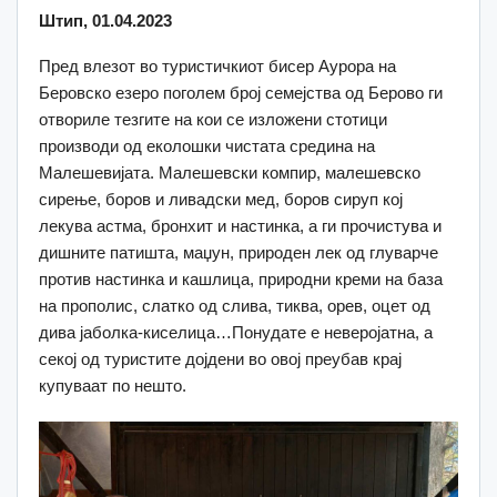
Штип, 01.04.2023
Пред влезот во туристичкиот бисер Аурора на
Беровско езеро поголем број семејства од Берово ги
отвориле тезгите на кои се изложени стотици
производи од еколошки чистата средина на
Малешевијата. Малешевски компир, малешевско
сирење, боров и ливадски мед, боров сируп кој
лекува астма, бронхит и настинка, а ги прочистува и
дишните патишта, маџун, природен лек од глуварче
против настинка и кашлица, природни креми на база
на прополис, слатко од слива, тиква, орев, оцет од
дива јаболка-киселица…Понудате е неверојатна, а
секој од туристите дојдени во овој преубав крај
купуваат по нешто.