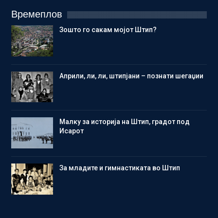
Времеплов
Зошто го сакам мојот Штип?
Aприли, ли, ли, штипјани – познати шегаџии
Малку за историја на Штип, градот под
Исарот
Зa младите и гимнастиката во Штип