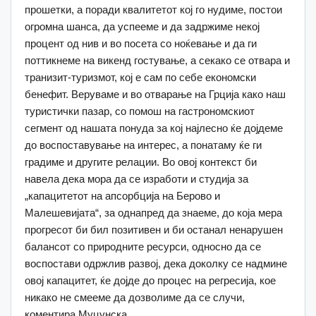
прошетки, а поради квалитетот кој го нудиме, постои
огромна шанса, да успееме и да задржиме некој
процент од нив и во посета со ноќевање и да ги
поттикнеме на викенд гостување, а секако се отвара и
транизит-туризмот, кој е сам по себе економски
бенефит. Веруваме и во отварање на Грција како наш
туристички пазар, со помош на гастрономскиот
сегмент од нашата понуда за кој најлесно ќе дојдеме
до воспоставување на интерес, а понатаму ќе ги
градиме и другите релации. Во овој контекст би
навела дека мора да се изработи и студија за
„капацитетот на апсорбција на Берово и
Малешевијата“, за однапред да знаеме, до која мера
прогресот би бил позитивен и би останал ненарушен
балансот со природните ресурси, односно да се
воспостави одржлив развој, дека доколку се надмине
овој капацитет, ќе дојде до процес на регресија, кое
никако не смееме да дозволиме да се случи,
коментира Муцунска.