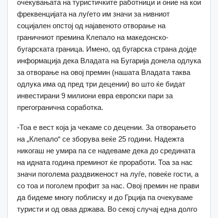
очекувањата на туристичките работници и оние на кои
фреквенцијата на луѓето им значи за нивниот
социјален опстој од најавеното отворање на
граничниот премина Клепало на македонско-
бугарската граница. Имено, од бугарска страна дојде
информација дека Владата на Бугарија донела одлука
за отворање на овој премин (нашата Владата таква
одлука има од пред три децении) во што ќе бидат
инвестирани 9 милиони евра европски пари за
прегогранична соработка.
-Тоа е вест која ја чекаме со децении. За отворањето
на „Клепало“ се зборува веќе 25 години. Надежта
никогаш не умира па се надеваме дека до средината
на идната година преминот ќе проработи. Тоа за нас
значи поголема раздвиженост на луѓе, повеќе гости, а
со тоа и поголем профит за нас. Овој премин не прави
да бидеме многу поблиску и до Грција па очекуваме
туристи и од оваа држава. Во секој случај една долго