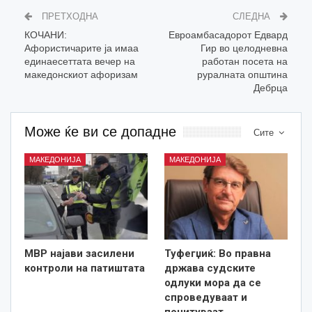
ПРЕТХОДНА
СЛЕДНА
КОЧАНИ:
Евроамбасадорот Едвард
Афористичарите ја имаа
Гир во целодневна
единаесеттата вечер на
работан посета на
македонскиот афоризам
руралната општина
Дебрца
Може ќе ви се допадне
Сите
МАКЕДОНИЈА
МАКЕДОНИЈА
МВР најави засилени
Туфегџиќ: Во правна
контроли на патиштата
држава судските
одлуки мора да се
спроведуваат и
почитуваат