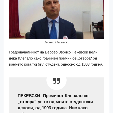
Звонко Пекевски
Градоначалникот на Берово Звонко Пекевски вели
дека Клепало како граничен премин се „отвора“ од
времето кога тој бил студент, односно од 1993 година.
ПЕКЕВСКИ: Преминот Клепало се
„отвора“ уште од моите студентски
денови, од 1993 година. Ние како