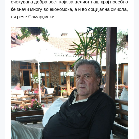
очекувана добра вест која за целиот наш крај посебно
ќе значи многу во економска, а и во социјална смисла,
ни рече Самарџиски.