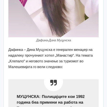
Дафина-Дина Муцунска
Дафинка – Дина Муцунска е генерален менаџер на
надалеку прочуениот хотел „Манастир“. На темата
„Клепало“ и неговото значење за туризмот во
Малешевијата го вели следново:
МУЦУНСКА: Полицајците кои 1992
година беа примени на работа на