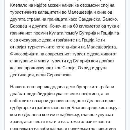
Клепало на најбрз можен начин ќе овозможи спој на
туристичките капацитети во Малешевија и оние од
другата страна на границата како Сандански, Банско,
Боровец и другите. Конечно на 60 километри од тука е
граничниот премин Кулата помеѓу Бугарија и Грција па
е за очекување дека и граѓаните на Грција ќе ги
откријат туристичките потенцијали на Малешевијата.
Филозофијата на современиот турист е дека животот
е патување и многу туристи од Бугарија кои доаѓаат
кај нас продолжуваат кон Скопје, Охрид и други
дестинации, вели Сирачевски.
Нашиот соговорник додава дека бугарските граѓани
доаѓаат овде бидејќи тука се им е поефтино, а во
саботните-пазарни денови соседното Делчево врие
од бугарски граѓани главно од Благоевградскиот округ
кои во Делчево кое им е најблиску, главно купуваат
храна, а се чести гости и на стоматолозите зашто
поправката на заби кај нас е повеќекратно поефтина