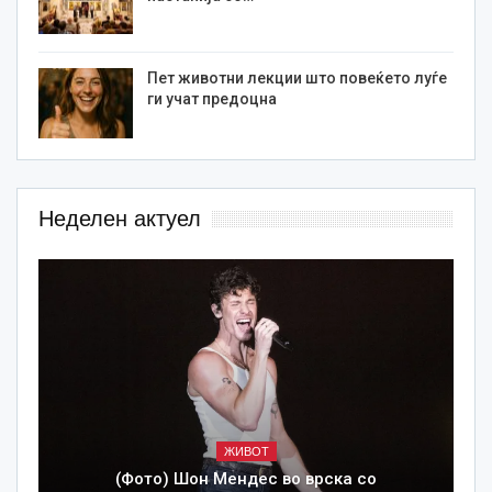
Пет животни лекции што повеќето луѓе
ги учат предоцна
Неделен актуел
ЖИВОТ
(Фото) Шон Мендес во врска со