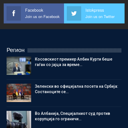
Facebook
Istokpress
Join us on Facebook
Join us on Twitter
Регион
Косовскиот премиер Албин Курти беше
гаѓан со јајца за време…
Зеленски во официјална посета на Србија:
Состаноците се…
Во Албанија, Специјалниот суд против
корупција го ограничи…