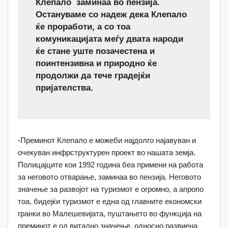
Клепало заминаа во пензија.
Остануваме со надеж дека Клепало
ќе проработи, а со тоа
комуникацијата меѓу двата народи
ќе стане уште позачестена и
поинтензивна и природно ќе
продолжи да тече градејќи
пријателства.
-Преминот Клепало е можеби најдолго најавуван и
очекуван инфрструктурен проект во нашата земја.
Полицајците кои 1992 година беа примени на работа
за неговото отварање, заминаа во пензија. Неговото
значење за развојот на туризмот е огромно, а апропо
тоа, бидејќи туризмот е една од главните економски
гранки во Малешевијата, пуштањето во функција на
преминот е од витално значење, односно развиена