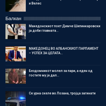
и Велес
Балкан
Македонскиот поет Димче Шипинкаровски
ја доби главната…
МАКЕДОНЕЦ ВО АЛБАНСКИОТ ПАРЛАМЕНТ
– УСПЕХ ЗА ЦЕЛАТА…
Бездомникот молел за пари, а еден од
гостите му ја дал…
Се урна скеле во Лозана, тројца загинати