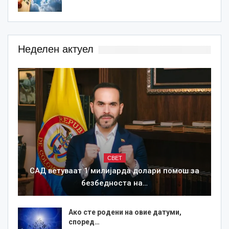
Неделен актуел
СВЕТ
САД ветуваат 1 милијарда долари помош за
безбедноста на…
Ако сте родени на овие датуми,
според…