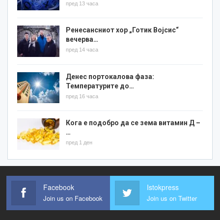
пред 13 часа
Ренесансниот хор „Готик Војсис“
вечерва…
пред 14 часа
Денес портокалова фаза:
Температурите до…
пред 16 часа
Кога е подобро да се зема витамин Д –
…
пред 1 ден
Facebook
Istokpress
Join us on Facebook
Join us on Twitter