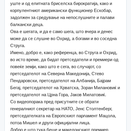
уште и од елитната бриселска бирократија, како и
корпулентниот американски функционер Ескобар,
задолжен за средување на непослушните и палави
балкански деца.
Ова е шегата, и да е само шега, што вчера и денес
може да се слушне во Охрид, а богами и во соседна
Струга.
Имено, добро е, како референца, во Струга и Охрид,
во исто време, да бидат претседатели и премиери од
повеќе земји, како што е сега, во случајот, со
претседателот на Северна Македонија, Стево
Пендаровски, претседателот на Албанија, Бајрам
Бегај, претседателот на Хрватска, Зоран Милановиќ и
претседателот на Црна Гора, Јаков Милатовиќ.
Со видеопорака пред присутните се обрати
генералниот секретар на НАТО, Јенс Столтенберг,
претседателката на Европскиот парламент Мацола,
потоа Мишел и други официјални лица.
Добро е што тука беше и македонскиот премиер