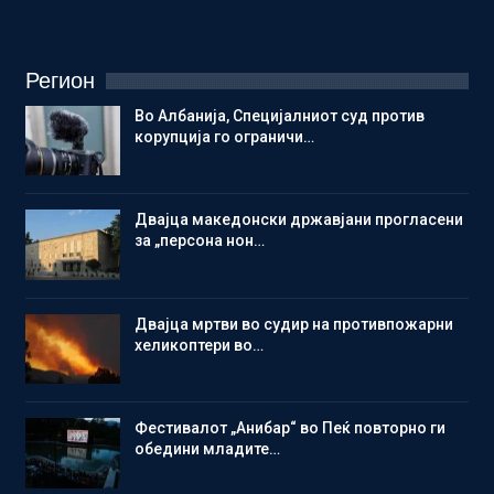
Регион
Во Албанија, Специјалниот суд против
корупција го ограничи…
Двајца македонски државјани прогласени
за „персона нон…
Двајца мртви во судир на противпожарни
хеликоптери во…
Фестивалот „Анибар“ во Пеќ повторно ги
обедини младите…