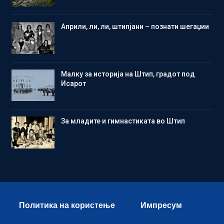
Aприли, ли, ли, штипјани – познати шегаџии
Малку за историја на Штип, градот под
Исарот
Зa младите и гимнастиката во Штип
Политика на користење
Импресум