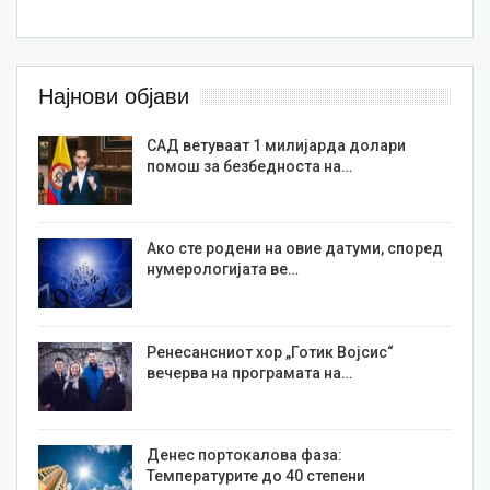
Најнови објави
САД ветуваат 1 милијарда долари
помош за безбедноста на…
Ако сте родени на овие датуми, според
нумерологијата ве…
Ренесансниот хор „Готик Војсис“
вечерва на програмата на…
Денес портокалова фаза:
Температурите до 40 степени