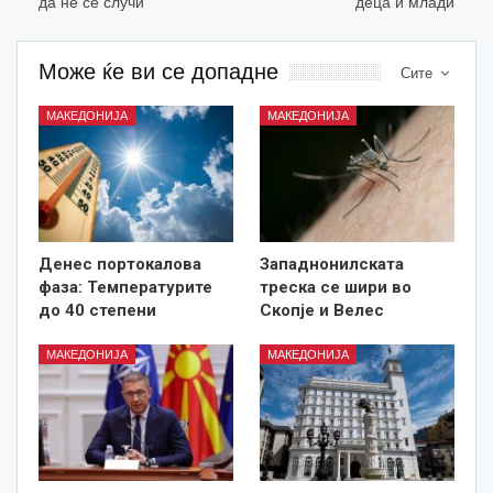
да не се случи
деца и млади
Може ќе ви се допадне
Сите
МАКЕДОНИЈА
МАКЕДОНИЈА
Денес портокалова
Западнонилската
фаза: Температурите
треска се шири во
до 40 степени
Скопје и Велес
МАКЕДОНИЈА
МАКЕДОНИЈА