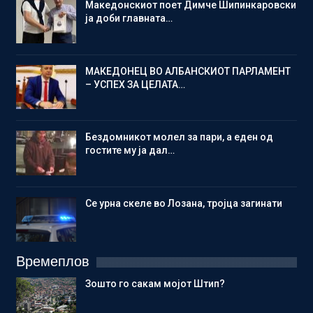
Македонскиот поет Димче Шипинкаровски
ја доби главната…
МАКЕДОНЕЦ ВО АЛБАНСКИОТ ПАРЛАМЕНТ
– УСПЕХ ЗА ЦЕЛАТА…
Бездомникот молел за пари, а еден од
гостите му ја дал…
Се урна скеле во Лозана, тројца загинати
Времеплов
Зошто го сакам мојот Штип?