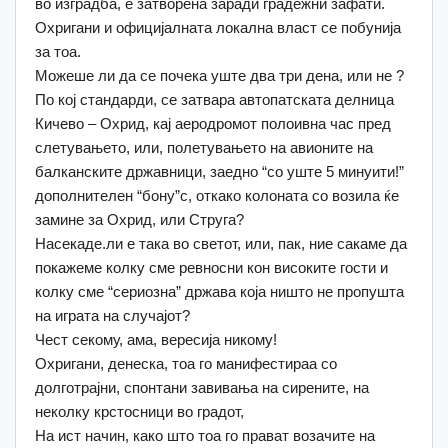
во изградба, е затворена заради градежни зафати.
Охригани и официјалната локална власт се побунија
за тоа.
Можеше ли да се почека уште два три дена, или не ?
По кој стандарди, се затвара автопатската делница
Кичево – Охрид, кај аеродромот полоивна час пред
слетувањето, или, полетувањето на авионите на
балканските државници, заедно “со уште 5 минуити!”
дополнителен “бону”с, откако колоната со возила ќе
замине за Охрид, или Струга?
Насекаде.ли е така во светот, или, пак, ние сакаме да
покажеме колку сме ревносни кон високите гости и
колку сме “сериозна” држава која ништо не пропушта
на играта на случајот?
Чест секому, ама, вересија никому!
Охригани, денеска, тоа го манифестираа со
долготрајни, спонтани завивања на сирените, на
неколку крстосници во градот,
На ист начин, како што тоа го прават возачите на