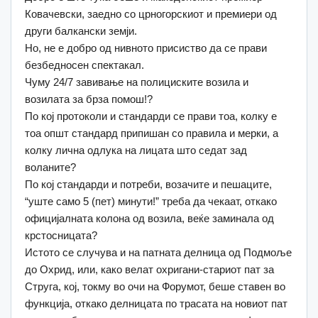
Ковачевски, заедно со црногорскиот и премиери од
други балкански земји.
Но, не е добро од нивното присиство да се прави
безбедносен спектакал.
Чуму 24/7 завивање на полициските возила и
возилата за брза помош!?
По кој протоколи и стандарди се прави тоа, колку е
тоа општ стандард припишан со правила и мерки, а
колку лична одлука на лицата што седат зад
воланите?
По кој стандарди и потреби, возачите и пешаците,
“уште само 5 (пет) минути!” треба да чекаат, откако
официјалната колона од возила, веќе заминала од
крстосницата?
Истото се случува и на патната делница од Подмоље
до Охрид, или, како велат охригани-стариот пат за
Струга, кој, токму во очи на Форумот, беше ставен во
функција, откако делницата по трасата на новиот пат