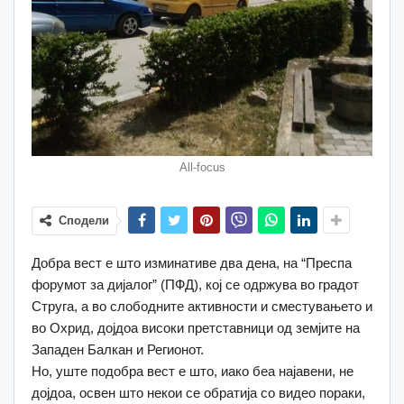
All-focus
Сподели
Добра вест е што изминативе два дена, на “Преспа
форумот за дијалог” (ПФД), кој се одржува во градот
Струга, а во слободните активности и сместувањето и
во Охрид, дојдоа високи претставници од земјите на
Западен Балкан и Регионот.
Но, уште подобра вест е што, иако беа најавени, не
дојдоа, освен што некои се обратија со видео пораки,