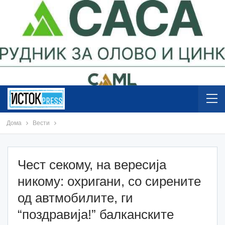
Дома
Вести
Чест секому, на вересија
никому: охригани, со сирените
од автмобилите, ги
“поздравија!” балканските