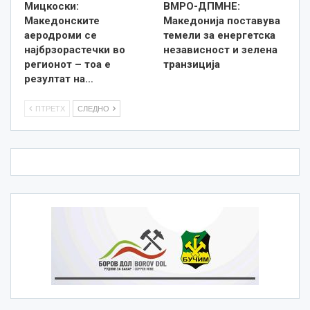
Мицкоски:
ВМРО-ДПМНЕ:
Македонските
Македонија поставува
аеродроми се
темели за енергетска
најбрзорастечки во
независност и зелена
регионот – тоа е
транзиција
резултат на…
ПТРЕТХ
СЛЕДНО