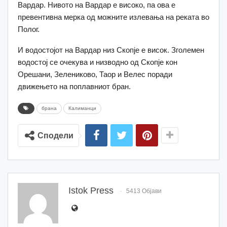
Вардар. Нивото на Вардар е високо, па ова е
превентивна мерка од можните излевања на реката во
Полог.
И водостојот на Вардар низ Скопје е висок. Зголемен
водостој се очекува и низводно од Скопје кон
Орешани, Зелениково, Таор и Велес поради
движењето на поплавниот бран.
брана
Калиманци
Сподели
Istok Press
5413 Објави