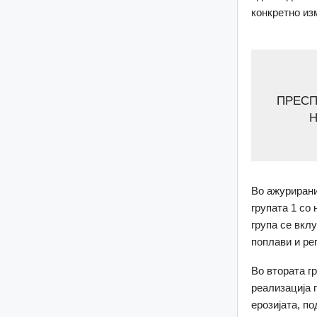
конкретно из
ПРЕСП
Н
Во ажурирани
групата 1 со 
група се вкл
поплави и ре
Во втората гр
реализација 
ерозијата, п