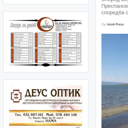
Преспанско
споредба с
Од
Istok Press