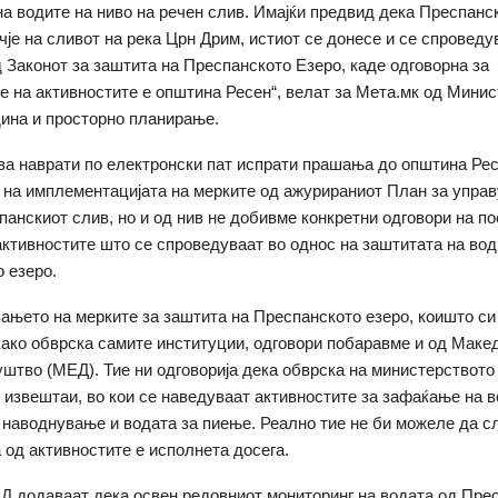
а водите на ниво на речен слив. Имајќи предвид дека Преспанс
чје на сливот на река Црн Дрим, истиот се донесе и се спроведу
 Законот за заштита на Преспанското Езеро, каде одговорна за
 на активностите е општина Ресен“, велат за Мета.мк од Минис
ина и просторно планирање.
ва наврати по електронски пат испрати прашања до општина Ресе
с на имплементацијата на мерките од ажурираниот План за упра
панскиот слив, но и од нив не добивме конкретни одговори на п
ктивностите што се спроведуваат во однос на заштитата на вод
 езеро.
ањето на мерките за заштита на Преспанското езеро, коишто си
ако обврска самите институции, одговори побаравме и од Маке
штво (МЕД). Тие ни одговорија дека обврска на министерството
 извештаи, во кои се наведуваат активностите за зафаќање на в
 наводнување и водата за пиење. Реално тие не би можеле да с
а од активностите е исполнета досега.
Д додаваат дека освен редовниот мониторинг на водата од Пре