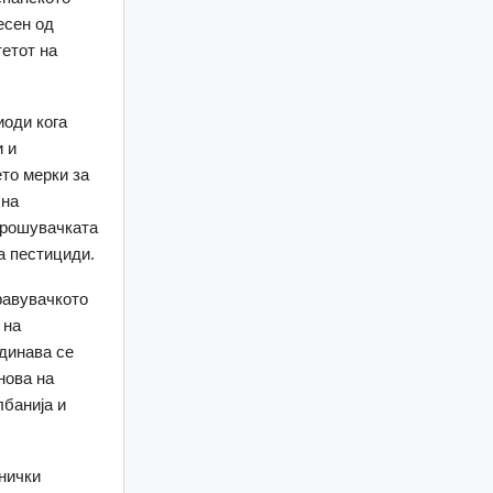
есен од
тетот на
иоди кога
и и
то мерки за
 на
трошувачката
а пестициди.
равувачкото
 на
динава се
нова на
лбанија и
нички