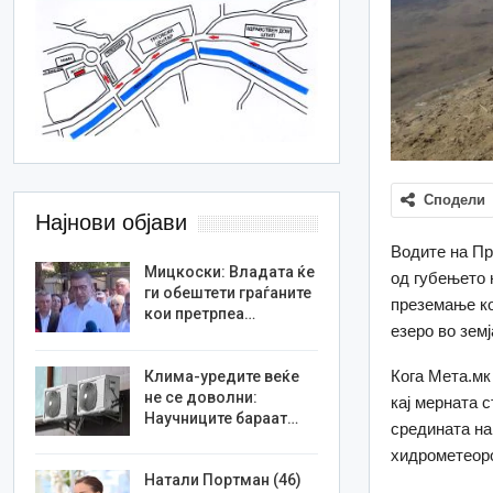
Сподели
Најнови објави
Водите на Пр
Мицкоски: Владата ќе
од губењето 
ги обештети граѓаните
преземање ко
кои претрпеа…
езеро во земј
Кога Мета.мк
Клима-уредите веќе
не се доволни:
кај мерната 
Научниците бараат…
средината на
хидрометеоро
Натали Портман (46)