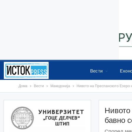
Вести
Екон
Дома
Вести
Македонија
Нивото на Преспанското Езеро н
Нивото 
бавно с
Според мер