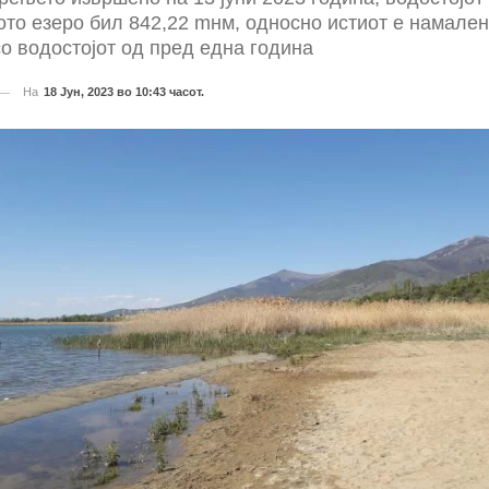
то езеро бил 842,22 mнм, односно истиот е намален
о водостојот од пред една година
На
18 Јун, 2023 во 10:43 часот.