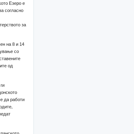
кото Езеро е
ва согласно
терството за
н на 8 и 14
вување со
оставените
ите од
 ги
донското
 е да работи
одите,
ледат
спанското