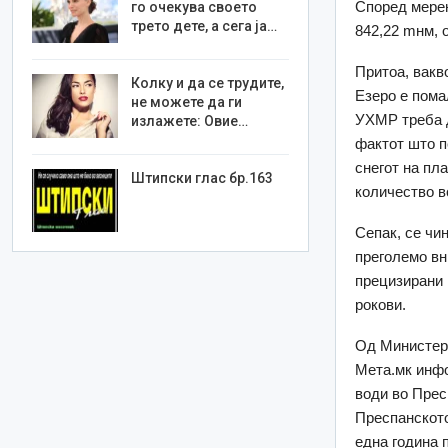
Според мерењ
го очекува своето
трето дете, а сега ја…
842,22 mнм, 
Притоа, вакв
Колку и да се трудите,
Езеро е помал
не можете да ги
УХМР треба д
излажете: Овие…
фактот што п
снегот на пл
Штипски глас бр.163
количество в
Сепак, се чи
преголемо вн
прецизирани 
рокови.
Од Министерс
Мета.мк инфо
води во Пресп
Преспанското
една година 