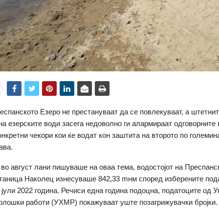
еспанското Езеро не престануваат да се повлекуваат, а штетни
на езерските води засега недоволно ги алармираат одговорните 
нкретни чекори кои ќе водат кон заштита на второто по големин
ава.
 во август лани пишуваше на оваа тема, водостојот на Преспанс
станица Наколец изнесуваше 842,33 mнм според изберените под
 јули 2022 година. Речиси една година подоцна, податоците од У
лошки работи (УХМР) покажуваат уште позагрижувачки бројки.