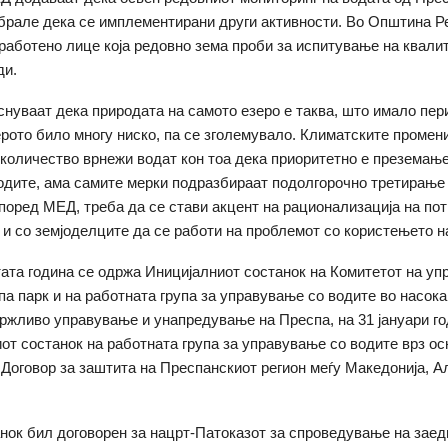
збрале дека се имплементирани други активности. Во Општина Р
работено лице која редовно зема проби за испитување на квали
ди.
нуваат дека природата на самото езеро е таква, што имало пер
ерото било многу ниско, па се зголемувало. Климатските промен
количество врнежи водат кон тоа дека приоритетно е преземање
одите, ама самите мерки подразбираат подолгорочно третирање
поред МЕД, треба да се стави акцент на рационализација на по
о и со земјоделците да се работи на проблемот со користењето н
ата година се одржа Иницијалниот состанок на Комитетот на уп
па парк и на работната група за управување со водите во насока
ржливо управување и унапредување на Преспа, на 31 јануари го
от состанок на работната група за управување со водите врз ос
Договор за заштита на Преспанскиот регион меѓу Македонија, А
анок бил договорен за нацрт-Патоказот за спроведување на заед