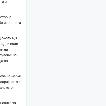
ти и
осторно
еќе исполнети
 околу 6,9
тпадни води
ти на
брување на
ја на
упа на мерки
ларија што е
анското
новите за