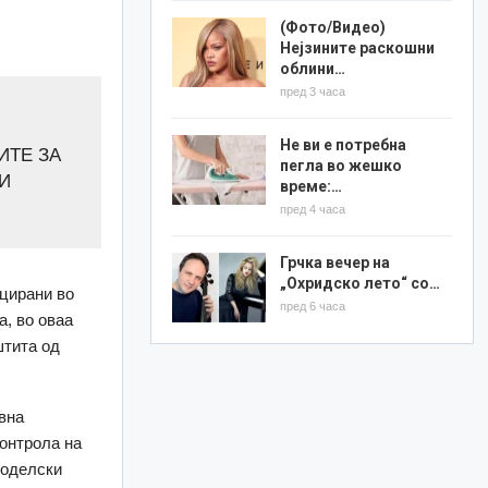
(Фото/Видео)
Нејзините раскошни
облини…
пред 3 часа
Не ви е потребна
ИТЕ ЗА
пегла во жешко
НИ
време:…
пред 4 часа
Грчка вечер на
„Охридско лето“ со…
цирани во
пред 6 часа
а, во оваа
штита од
ивна
контрола на
јоделски