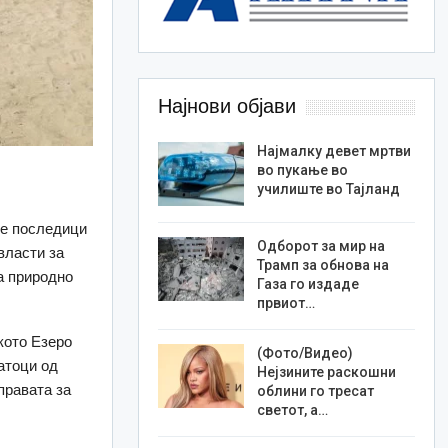
Најнови објави
Најмалку девет мртви
во пукање во
училиште во Тајланд
те последици
Одборот за мир на
власти за
Трамп за обнова на
а природно
Газа го издаде
првиот…
кото Езеро
(Фото/Видео)
атоци од
Нејзините раскошни
правата за
облини го тресат
светот, а…