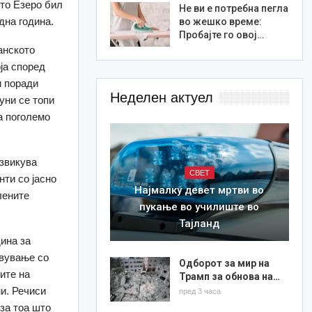
ото Езеро бил
Не ви е потребна пегла
дна година.
во жешко време:
Пробајте го овој…
анското
оја според
и поради
Неделен актуел
уни се топи
а поголемо
извикува
СВЕТ
нти со јасно
Најмалку девет мртви во
лените
пукање во училиште во
Тајланд
ина за
авување со
Одборот за мир на
дите на
Трамп за обнова на…
и. Речиси
пред 3 часа
за тоа што