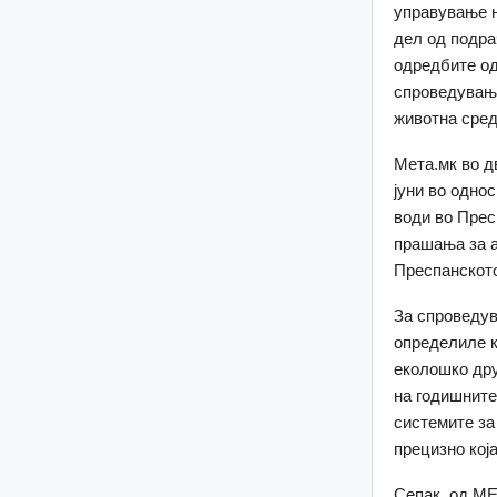
управување н
дел од подра
одредбите од
спроведување
животна сред
Мета.мк во д
јуни во одно
води во Прес
прашања за а
Преспанското
За спроведув
определиле к
еколошко дру
на годишните
системите за
прецизно кој
Сепак, од МЕ