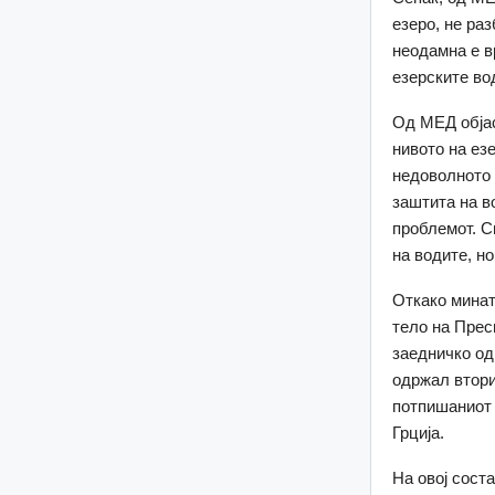
езеро, не ра
неодамна е в
езерските во
Од МЕД објас
нивото на ез
недоволното 
заштита на в
проблемот. С
на водите, н
Откако минат
тело на Прес
заедничко од
одржал втори
потпишаниот 
Грција.
На овој сост