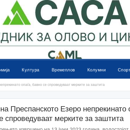
омија
Култура
Времеплов
Колумни
Спор
епрекинато опаѓа, бавно се спроведуваат мерките за заштита
на Преспанското Езеро непрекинато 
е спроведуваат мерките за заштита
ењето извршено на 13 јуни 2023 година, водостојот