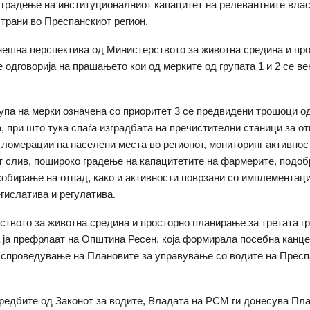
и градење на институционалниот капацитет на релевантните влас
страни во Преспанскиот регион.
нешна перспектива од Министерството за животна средина и пр
 одговорија на прашањето кои од мерките од групата 1 и 2 се в
рупа на мерки означена со приоритет 3 се предвидени трошоци од
, при што тука спаѓа изградбата на пречистителни станици за о
гломерации на населени места во регионот, мониторинг активнос
 слив, пошироко градење на капацитетите на фармерите, подо
собирање на отпад, како и активности поврзани со имплементаци
егислатива и регулатива.
твото за животна средина и просторно планирање за третата гр
 ја префрлаат на Општина Ресен, која формирала посебна канце
 спроведување на Плановите за управување со водите на Пресп
редбите од Законот за водите, Владата на РСМ ги донесува Пла