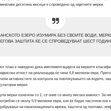
минативе десетина месеци е спроведено од најитните мерки.
АНСКОТО ЕЗЕРО ИЗУМИРА БЕЗ СВОИТЕ ВОДИ, МЕРК
ЕГОВА ЗАШТИТА ЌЕ СЕ СПРОВЕДУВААТ ШЕСТ ГОДИ
от план е наведено дека имплементацијата на мерките класифи
највисока итност на реализација ќе чини 4,8 милиони евра. Прито
учени активностите за контрола на повлекувањето на водите, за
гулаторни мерки.
упа мерки означени со 2, се оние со многу висока важност. За н
потребни се околу 5,9 милиони евра, кои ќе бидат насочени кон 
одобрување на канализационата мрежа, заштита од поплави, зем