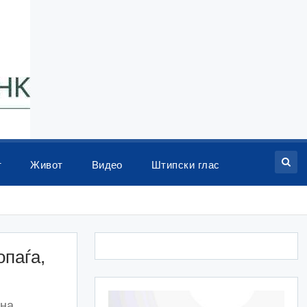
т
Живот
Видео
Штипски глас
опаѓа,
 на