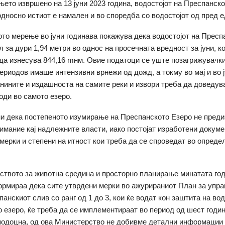
ето извршено на 13 јуни 2023 година, водостојот на Преспанск
односно истиот е намален и во споредба со водостојот од пред е
ото мерење во јуни годинава покажува дека водостојот на Пресп
 за дури 1,94 метри во однос на просечната вредност за јуни, к
а изнесува 844,16 mнм. Овие податоци се уште позагрижувачк
ериодов имаше интензивни врнежи од дожд, а токму во мај и во ј
анините и издашноста на самите реки и извори треба да доведув
оди во самото езеро.
ни дека постепеното изумирање на Преспанското Езеро не пред
имание кај надлежните власти, иако постојат изработени докуме
мерки и степени на итност кои треба да се спроведат во опреде
твото за животна средина и просторно планирање минатата год
рмираа дека сите утврдени мерки во ажурираниот План за упр
анскиот слив со ранг од 1 до 3, кои ќе водат кон заштита на во
 езеро, ќе треба да се имплементираат во период од шест годин
подоцна, од ова Министерство не добивме детални информации 