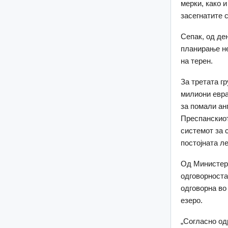
мерки, како 
засегнатите 
Сепак, од де
планирање не
на терен.
За третата г
милиони евра
за помали ан
Преспанскиот
системот за 
постојната л
Од Министерс
одговорноста
одговорна во
езеро.
„Согласно од