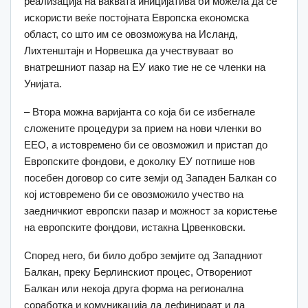
реализација на ваквата иницијатива би можела да се
искористи веќе постојната Европска економска
област, со што им се овозможува на Исланд,
Лихтенштајн и Норвешка да учествуваат во
внатрешниот пазар на ЕУ иако тие не се членки на
Унијата.
– Втора можна варијанта со која би се избегнале
сложените процедури за прием на нови членки во
ЕЕО, а истовремено би се овозможил и пристап до
Европските фондови, е доколку ЕУ потпише нов
посебен договор со сите земји од Западен Балкан со
кој истовремено би се овозможило учество на
заедничкиот европски пазар и можност за користење
на европските фондови, истакна Црвенковски.
Според него, би било добро земјите од Западниот
Балкан, преку Берлинскиот процес, Отворениот
Балкан или некоја друга форма на регионална
соработка и комуникација да дефинираат и да