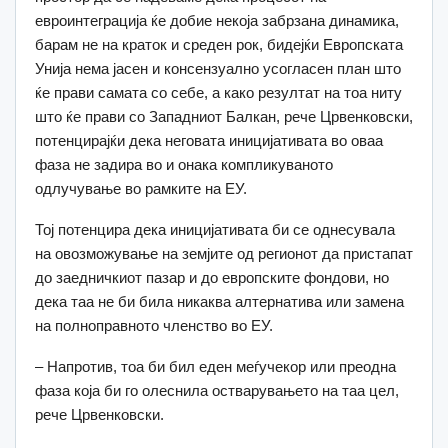
евроинтеграција ќе добие некоја забрзана динамика,
барам не на краток и среден рок, бидејќи Европската
Унија нема јасен и консензуално усогласен план што
ќе прави самата со себе, а како резултат на тоа ниту
што ќе прави со Западниот Балкан, рече Црвенковски,
потенцирајќи дека неговата иницијативата во оваа
фаза не задира во и онака компликуваното
одлучување во рамките на ЕУ.
Тој потенцира дека иницијативата би се однесувала
на овозможување на земјите од регионот да пристапат
до заедничкиот пазар и до европските фондови, но
дека таа не би била никаква алтернатива или замена
на полноправното членство во ЕУ.
– Напротив, тоа би бил еден меѓучекор или преодна
фаза која би го олеснила остварувањето на таа цел,
рече Црвенковски.