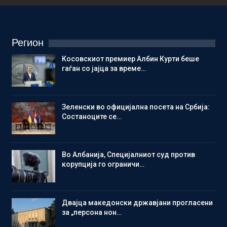
Регион
Косовскиот премиер Албин Курти беше
гаѓан со јајца за време…
Зеленски во официјална посета на Србија:
Состаноците се…
Во Албанија, Специјалниот суд против
корупција го ограничи…
Двајца македонски државјани прогласени
за „персона нон…