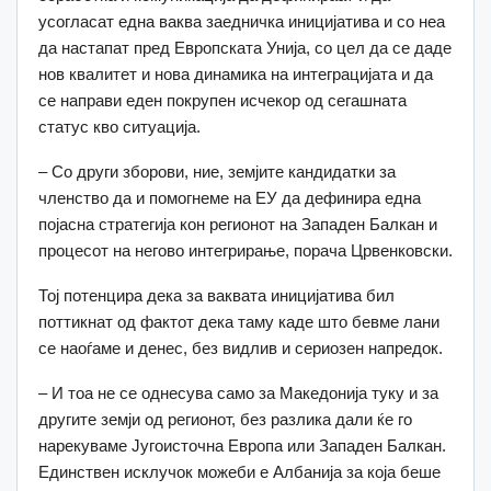
усогласат една ваква заедничка иницијатива и со неа
да настапат пред Европската Унија, со цел да се даде
нов квалитет и нова динамика на интеграцијата и да
се направи еден покрупен исчекор од сегашната
статус кво ситуација.
– Со други зборови, ние, земјите кандидатки за
членство да и помогнеме на ЕУ да дефинира една
појасна стратегија кон регионот на Западен Балкан и
процесот на негово интегрирање, порача Црвенковски.
Тој потенцира дека за ваквата иницијатива бил
поттикнат од фактот дека таму каде што бевме лани
се наоѓаме и денес, без видлив и сериозен напредок.
– И тоа не се однесува само за Македонија туку и за
другите земји од регионот, без разлика дали ќе го
нарекуваме Југоисточна Европа или Западен Балкан.
Единствен исклучок можеби е Албанија за која беше