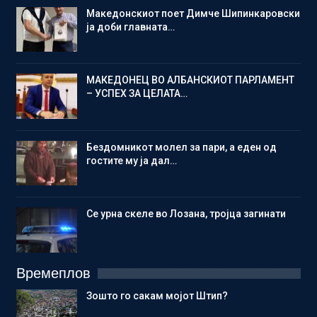
Македонскиот поет Димче Шипинкаровски
ја доби главната…
МАКЕДОНЕЦ ВО АЛБАНСКИОТ ПАРЛАМЕНТ
– УСПЕХ ЗА ЦЕЛАТА…
Бездомникот молел за пари, а еден од
гостите му ја дал…
Се урна скеле во Лозана, тројца загинати
Времеплов
Зошто го сакам мојот Штип?