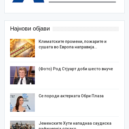
Најнови објави
Климатските промени, пожарите и
сушата во Европа направија…
(Фото) Род Стјуарт доби шесто внуче
Се породи актерката Обри Плаза
Јеменските Хути нападнаа саудиска
рафинерија откако…