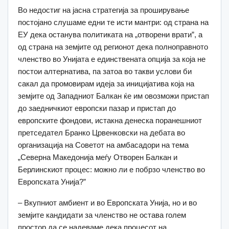
Во недостиг на јасна стратегија за проширување
постојано слушаме едни те исти мантри: од страна на
ЕУ дека останува политиката на „отворени врати”, а
од страна на земјите од регионот дека полноправното
членство во Унијата е единствената опција за која не
постои алтернатива, па затоа во такви услови би
сакал да промовирам идеја за иницијатива која на
земјите од Западниот Балкан ќе им овозможи пристап
до заедничкиот европски пазар и пристап до
европските фондови, истакна денеска поранешниот
претседател Бранко Црвенковски на дебата во
организација на Советот на амбасадори на тема
„Северна Македонија меѓу Отворен Балкан и
Берлинскиот процес: можно ли е побрзо членство во
Европската Унија?”
– Вкупниот амбиент и во Европската Унија, но и во
земјите кандидати за членство не остава голем
простор да се надеваме дека процесот на