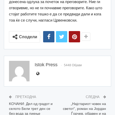
донесена одлука за почеток на преговорите. Ние ги
отворивме, но не ги почнавме преговорите. Како што
стојат работите тешко е да се предвиди дали и кога
тоа ќе се случи, нагласи Црвенковски.
Сподели
Istok Press
5448 Објави
ПРЕТХОДНА
СЛЕДНА
KOЧАНИ: Дел од градот и
„Најстариот човек на
селото Бели трет ден се
светот“, роман на Јордан
без вода за пиење
Ѓорчев, објавен и на