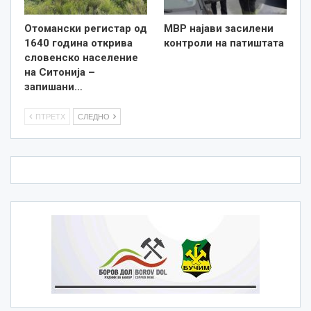
Отомански регистар од
МВР најави засилени
1640 година открива
контроли на патиштата
словенско население
на Ситонија –
запишани…
ПТРЕТХ
СЛЕДНО