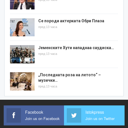
Се породи актерката Обри Плаза
пред 13 часа
Јеменските Хути нападнаа саудиска…
пред 13 часа
„Последната роза на летото“ –
музички…
пред 13 часа
Facebook
Istokpress
Join us on Facebook
Join us on Twitter