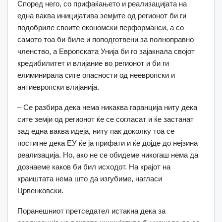
Според него, со прифаќањето и реализацијата на
една ваква иницијатива земјите од регионот би ги
подобриле своите економски перформанси, а со
самото тоа би биле и поподготвени за полноправно
членство, а Европската Унија би го зајакнала својот
кредибилитет и влијание во регионот и би ги
елиминирала сите опасности од неевропски и
антиевропски влијанија.
– Се разбира дека нема никаква гаранција ниту дека
сите земји од регионот ќе се согласат и ќе застанат
зад една ваква идеја, ниту пак доколку тоа се
постигне дека ЕУ ќе ја прифати и ќе дојде до нејзина
реализација. Но, ако не се обидеме никогаш нема да
дознаеме каков би бил исходот. На крајот на
краиштата нема што да изгубиме, нагласи
Црвенковски.
Поранешниот претседател истакна дека за