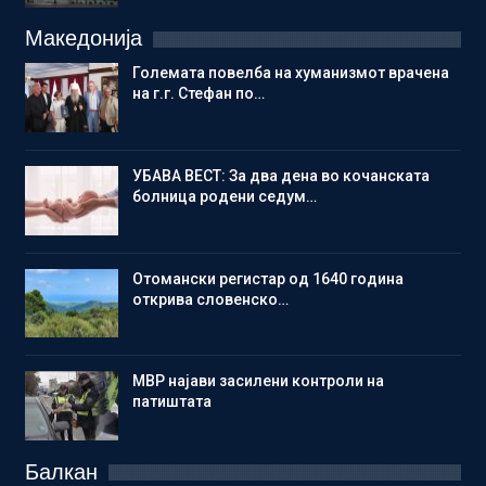
Македонија
Големата повелба на хуманизмот врачена
на г.г. Стефан по…
УБАВА ВЕСТ: За два дена во кочанската
болница родени седум…
Отомански регистар од 1640 година
открива словенско…
МВР најави засилени контроли на
патиштата
Балкан