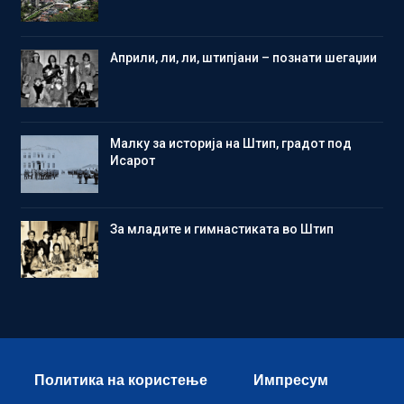
Aприли, ли, ли, штипјани – познати шегаџии
Малку за историја на Штип, градот под
Исарот
Зa младите и гимнастиката во Штип
Политика на користење
Импресум