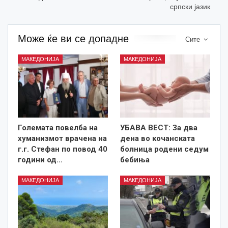
српски јазик
Може ќе ви се допадне
Сите
МАКЕДОНИЈА
МАКЕДОНИЈА
Големата повелба на
УБАВА ВЕСТ: За два
хуманизмот врачена на
дена во кочанската
г.г. Стефан по повод 40
болница родени седум
години од…
бебиња
МАКЕДОНИЈА
МАКЕДОНИЈА