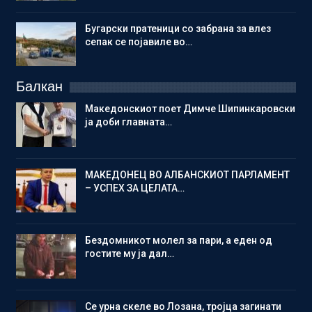
Бугарски пратеници со забрана за влез
сепак се појавиле во…
Балкан
Македонскиот поет Димче Шипинкаровски
ја доби главната…
МАКЕДОНЕЦ ВО АЛБАНСКИОТ ПАРЛАМЕНТ
– УСПЕХ ЗА ЦЕЛАТА…
Бездомникот молел за пари, а еден од
гостите му ја дал…
Се урна скеле во Лозана, тројца загинати