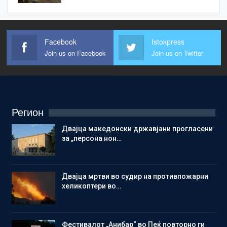
Facebook
Istokpress
Join us on Facebook
Join us on Twitter
Регион
Двајца македонски државјани прогласени
за „персона нон…
Двајца мртви во судир на противпожарни
хеликоптери во…
Фестивалот „Анибар“ во Пеќ повторно ги