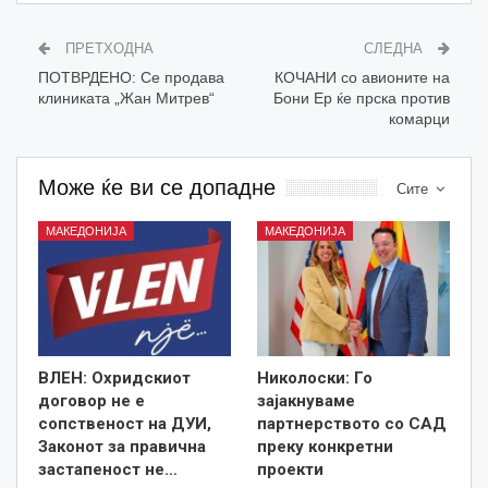
ПРЕТХОДНА
СЛЕДНА
ПОТВРДЕНО: Се продава
КОЧАНИ со авионите на
клиниката „Жан Митрев“
Бони Ер ќе прска против
комарци
Може ќе ви се допадне
Сите
МАКЕДОНИЈА
МАКЕДОНИЈА
ВЛЕН: Охридскиот
Николоски: Го
договор не е
зајакнуваме
сопственост на ДУИ,
партнерството со САД
Законот за правична
преку конкретни
застапеност не…
проекти