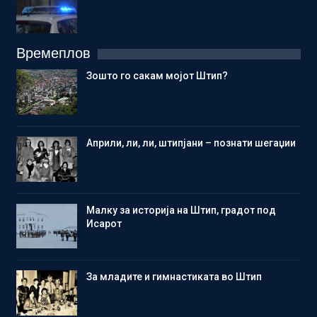
Времеплов
Зошто го сакам мојот Штип?
Aприли, ли, ли, штипјани – познати шегаџии
Малку за историја на Штип, градот под
Исарот
Зa младите и гимнастиката во Штип