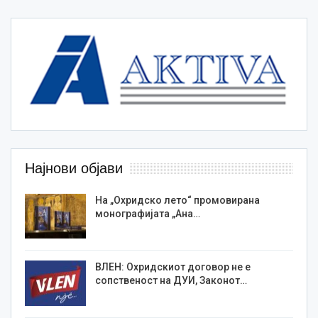
Најнови објави
На „Охридско лето“ промовирана
монографијата „Ана…
ВЛЕН: Охридскиот договор не е
сопственост на ДУИ, Законот…