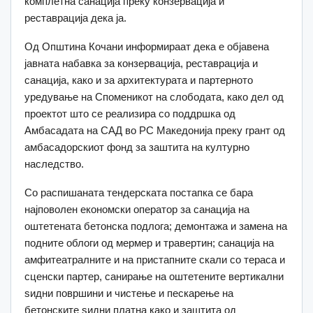
комплетна санација преку конзервација и
реставрација дека ја.
Од Општина Кочани информираат дека е објавена
јавната набавка за конзервација, реставрација и
санација, како и за архитектурата и партерното
уредување на Споменикот на слободата, како дел од
проектот што се реализира со поддршка од
Амбасадата на САД во РС Македонија преку грант од
амбасадорскиот фонд за заштита на културно
наследство.
Со распишаната тендерската постапка се бара
најповолен економски оператор за санација на
оштетената бетонска подлога; демонтажа и замена на
подните облоги од мермер и травертин; санација на
амфитеатралните и на пристапните скали со тераса и
сценски партер, санирање на оштетените вертикални
ѕидни површини и чистење и пескарење на
бетонските ѕидни платна како и заштита од