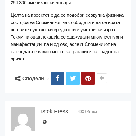
254.300 американски долари.
Целта на проектот е да се подобри севкупна физичка
состојба на Споменикот на слободата и да се вратат
неговите суштински вредности и уметнички израз.
Токму на оваа локација се одржувани многу културни
манифестации, па и од овој аспект Споменикот на
слободата е важно место за граѓаните на Градот на
оризот.
Сподели
Istok Press
5403 Објави