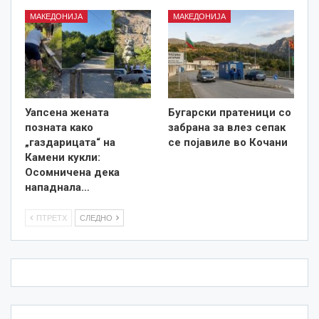
МАКЕДОНИЈА
МАКЕДОНИЈА
Уапсена жената
Бугарски пратеници со
позната како
забрана за влез сепак
„газдарицата“ на
се појавиле во Кочани
Камени кукли:
Осомничена дека
нападнала…
ПТРЕТХ
СЛЕДНО