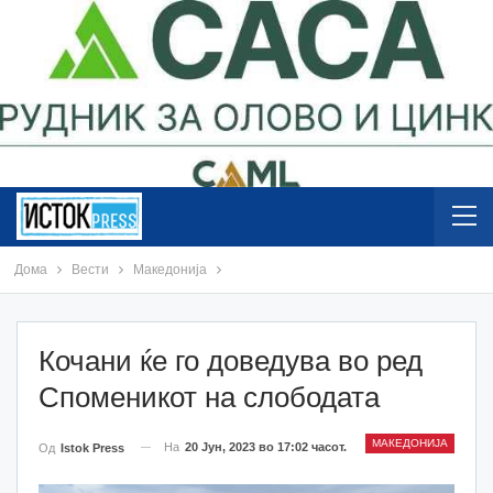
Дома
Вести
Македонија
Кочани ќе го доведува во ред
Споменикот на слободата
МАКЕДОНИЈА
На
20 Јун, 2023 во 17:02 часот.
Од
Istok Press