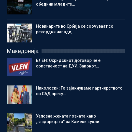
обедини младите…
Новинарите во Србија се соочуваат со
рекордни напади,…
Македонија
ВЛЕН: Охридскиот договор не е
сопственост на ДУИ, Законот…
Николоски: Го зајакнуваме партнерството
со САД преку…
Уапсена жената позната како
„газдарицата“ на Камени кукли:…