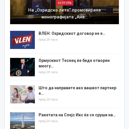
КУЛТУРА
На „Охридско лето“ промовирана
монографијата „Ана…
ВЛЕН: Охридскиот договор не е…
пред 18 часа
Ормускиот Теснец ќе биде отворен
многу…
пред 19 часа
Што да направите ако вашиот партнер
е…
пред 19 часа
Ракетата на Спејс Икс ќе се сруши на…
пред 20 часа