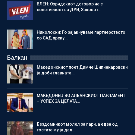
ВЛЕН: Охридскиот договор не е
сопственост на ДУИ, Законот…
Николоски: Го зајакнуваме партнерството
со САД преку…
Балкан
Македонскиот поет Димче Шипинкаровски
ја доби главната…
МАКЕДОНЕЦ ВО АЛБАНСКИОТ ПАРЛАМЕНТ
– УСПЕХ ЗА ЦЕЛАТА…
Бездомникот молел за пари, а еден од
гостите му ја дал…