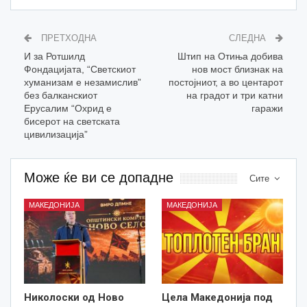
ПРЕТХОДНА
СЛЕДНА
И за Ротшилд
Штип на Отиња добива
Фондацијата, “Светскиот
нов мост близнак на
хуманизам е незамислив”
постојниот, а во центарот
без балканскиот
на градот и три катни
Ерусалим “Охрид е
гаражи
бисерот на светската
цивилизација”
Може ќе ви се допадне
Сите
МАКЕДОНИЈА
МАКЕДОНИЈА
Николоски од Ново
Цела Македонија под