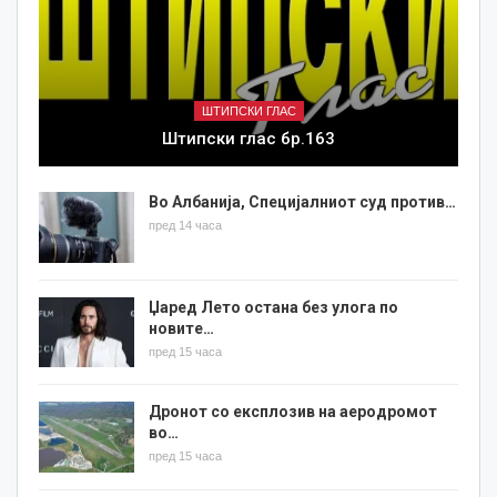
ШТИПСКИ ГЛАС
Штипски глас бр.163
Во Албанија, Специјалниот суд против…
пред 14 часа
Џаред Лето остана без улога по
новите…
пред 15 часа
Дронот со експлозив на аеродромот
во…
пред 15 часа