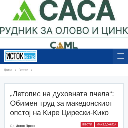
Дома
Вести
„Летопис на духовната пчела“:
Обимен труд за македонскиот
опстој на Кире Цирески-Кико
ВЕСТИ
МАКЕДОНИЈА
Од
Исток Пресс