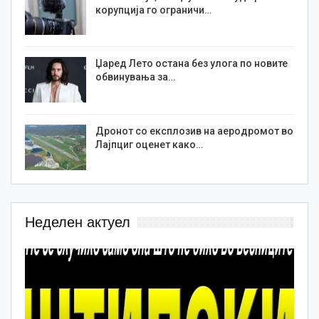
корупција го ограничи…
Џаред Лето остана без улога по новите
обвинувања за…
Дронот со експлозив на аеродромот во
Лајпциг оценет како…
Неделен актуел