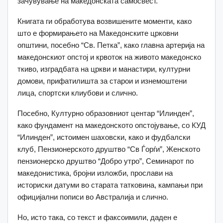
зачувување на македонската самосвест.
Книгата ги обработува возвишените моменти, како
што е формирањето на Македонските црковни
општини, посебно “Св. Петка”, како главна артерија на
македонскиот опстој и крвоток на живото македонско
ткивo, изградбата на цркви и манастири, културни
домови, прифатилишта за старои и изнемоштени
лица, спортски клиубови и слично.
Посебно, Културно образовниот центар “Илинден”,
како фундамент на македонското опстојување, со КУД
“Илинден”, истоимен шаховски, како и фудбалски
клуб, Пензионерското друштво “Св Ѓорѓи”, Женското
пензионерско друштво “Добро утро”, Семинарот по
македонистика, бројни изложби, прослави на
историски датуми во старата татковина, кампањи при
официјални пописи во Австралија и слично.
Но, исто така, со текст и факсоимили, даден е