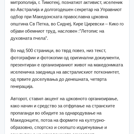
митрополија, г. Тимотекј, познатиот активист, иселеник
во Австралија и долгогодешен секретар на Управниот
одбор при Македонската православна црковна
општина Св Петка, во Сиднеј, Кире Циревски – Кико го
објави обемниот труд, насловен :”Летопис на
духовната пчела”.
Во над 500 страници, во тврд повез, низ текст,
фотографии и фотокопии од оригинални докиументи,
презентиран е организираниот живот на македонмката
иселеничка заедница на австралискиот потконинтет,
од првите доселувања до денешната, четврта
генерација.
Авторот, ставил акцент на црковното организирање,
како начин и средство за отфрлање на странските
пропаганди во обидите за однародување на
Македонците, потоа на формите на културно-
образовно, спортско и сеопшто издигнување и