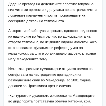
Даден е преглед на децениските спротивставувања,
низ митинзи протести и делувања во австралискиот и
локалните парламенти против пропагандите на
соседните држави на татковината.
Авторот ги обработува и врските, односно придонесот
на нашинците во Авсгтралија, во афирмацијата на
старата татковина, во нејзините клучни моменти, како
што се осамостојувањето и референдумот за
независност, за што е организирано масовно гласање
меѓу Македонците таму.
Исто така, разните хуманитарни акции за помош на
семејствата на настраданите припадници на
безбеднсните сили во Македонија, во 2001 година,
донации за Црвенмиоот крст и слично.
-Културното и духовното жиовеење на Македонците
во дијаспората претставува обемна материја, која,