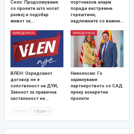
Село: Продолжуваме
портокалов аларм
со проекти што носат
поради екстремни
развој и подобар
горештини,
живот за…
надлежните со важни…
МАКЕДОНИЈА
МАКЕДОНИЈА
ВЛЕН: Охридскиот
Николоски: Го
договор не е
зајакнуваме
сопственост на ДУИ,
партнерството со САД
Законот за правична
преку конкретни
застапеност не…
проекти
ПТРЕТХ
СЛЕДНО