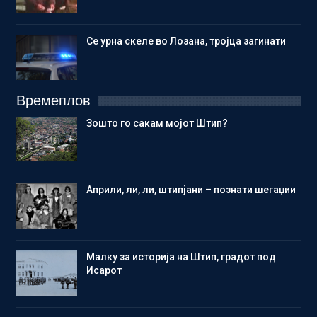
Се урна скеле во Лозана, тројца загинати
Времеплов
Зошто го сакам мојот Штип?
Aприли, ли, ли, штипјани – познати шегаџии
Малку за историја на Штип, градот под
Исарот