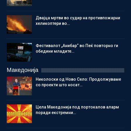
Двајца мртви во судир на противпожарни
хеликоптери во…
Фестивалот „Анибар“ во Пеќ повторно ги
обедини младите…
Македонија
Николоски од Ново Село: Продолжуваме
со проекти што носат…
Цела Македонија под портокалов аларм
поради екстремни…