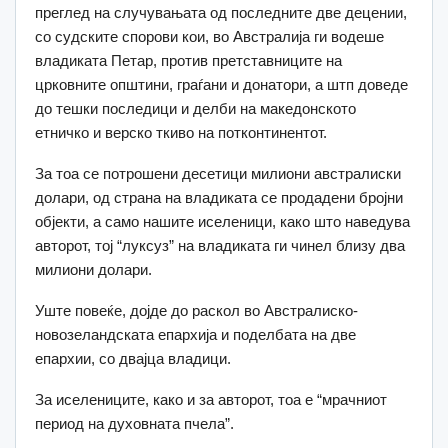
преглед на случувањата од последните две децении,
со судските спорови кои, во Австралија ги водеше
владиката Петар, против претставниците на
црковните општини, граѓани и донатори, а штп доведе
до тешки последици и делби на македонското
етничко и верско ткиво на потконтинентот.
За тоа се потрошени десетици милиони австралиски
долари, од страна на владиката се продадени бројни
објекти, а само нашите иселеници, како што наведува
авторот, тој “луксуз” на владиката ги чинел близу два
милиони долари.
Уште повеќе, дојде до раскол во Австралиско-
новозеландската епархија и поделбата на две
епархии, со двајца владици.
За иселениците, како и за авторот, тоа е “мрачниот
период на духовната пчела”.