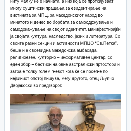
ниту малку не е начната, а низ која се проткајуваат
многу суштински прашања за евидентирање на
вистината за МПЦ, за македонскиот народ во
минатото и денес во борбата за самоодржување и
самодокажување на својот идентитет, манифестирајќи
ја својата култура, наследство, јазик и литература. Со
своите разни секции и активности МПЦО “Св.Петка”,
беше и е своевидна македонска амбасада,
религиоезен, култорно – информативен центар, со
еден збор – бастион на овие австралиски пртостори и
затоа е толку голем гневот кога ќе се посегне по
нејзиниот опстој пишува, мегу другото, отец Љупчо
Двојакоски во предгворот.