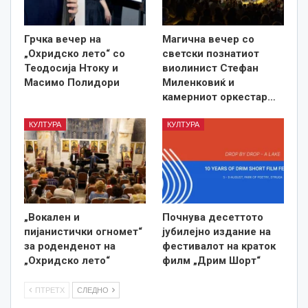
Грчка вечер на
Магична вечер со
„Охридско лето“ со
светски познатиот
Теодосија Нтоку и
виолинист Стефан
Масимо Полидори
Миленковиќ и
камерниот оркестар…
КУЛТУРА
КУЛТУРА
„Вокален и
Почнува десеттото
пијанистички огномет“
јубилејно издание на
за роденденот на
фестивалот на краток
„Охридско лето“
филм „Дрим Шорт“
ПТРЕТХ
СЛЕДНО