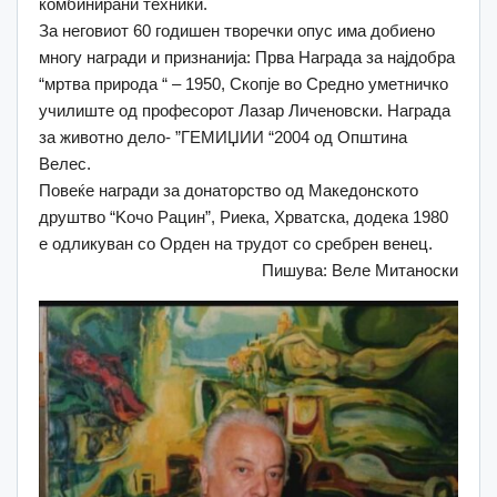
комбинирани техники.
За неговиот 60 годишен творечки опус има добиено
многу награди и признанија: Прва Награда за најдобра
“мртва природа “ – 1950, Скопје во Средно уметничко
училиште од професорот Лазар Личеновски. Награда
за животно дело- ”ГЕМИЏИИ “2004 од Општинa
Велес.
Повеќе награди за донаторство од Македонското
друштво “Koчо Рацин”, Риека, Хрватска, додека 1980
e одликуван со Орден на трудот со сребрен венец.
Пишува: Веле Митаноски