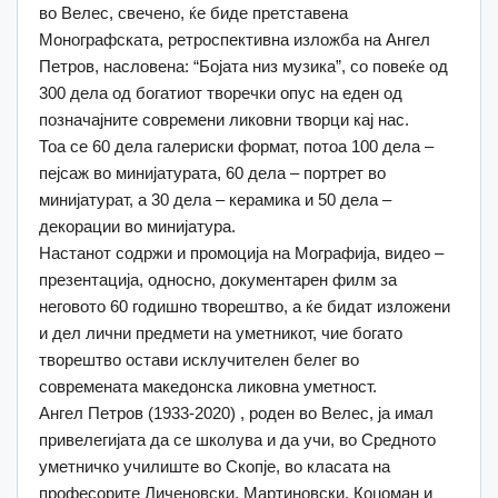
во Велес, свечено, ќе биде претставена
Монографската, ретроспективна изложба на Ангел
Петров, насловена: “Бојата низ музика”, со повеќе од
300 дела од богатиот творечки опус на еден од
позначајните современи ликовни творци кај нас.
Тоа се 60 дела галериски формат, потоа 100 дела –
пејсаж во минијатурата, 60 дела – портрет во
минијатурат, а 30 дела – керамика и 50 дела –
декорации во минијатура.
Настанот содржи и промоција на Мографија, видео –
презентација, односно, документарен филм за
неговото 60 годишно творештво, а ќе бидат изложени
и дел лични предмети на уметникот, чие богато
творештво остави исклучителен белег во
современата македонска ликовна уметност.
Ангел Петров (1933-2020) , роден во Велес, ја имал
привелегијата да се школува и да учи, во Средното
уметничко училиште во Скопje, во класата на
професорите Личеновски, Мартиновски, Коџоман и