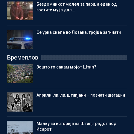
Бездомникот молел за пари, а еден од
гостите му ја дал…
Се урна скеле во Лозана, тројца загинати
Времеплов
Зошто го сакам мојот Штип?
Aприли, ли, ли, штипјани – познати шегаџии
Малку за историја на Штип, градот под
Исарот