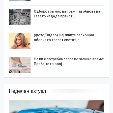
Одборот за мир на Трамп за обнова на
Газа го издаде првиот…
(Фото/Видео) Нејзините раскошни
облини го тресат светот, а…
Не ви е потребна пегла во жешко време:
Пробајте го овој…
Неделен актуел