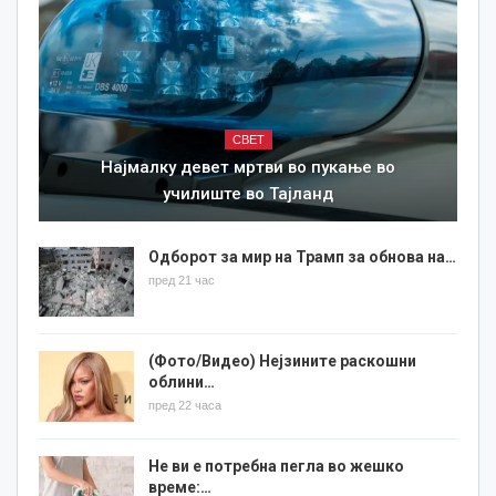
СВЕТ
Најмалку девет мртви во пукање во
училиште во Тајланд
Одборот за мир на Трамп за обнова на…
пред 21 час
(Фото/Видео) Нејзините раскошни
облини…
пред 22 часа
Не ви е потребна пегла во жешко
време:…