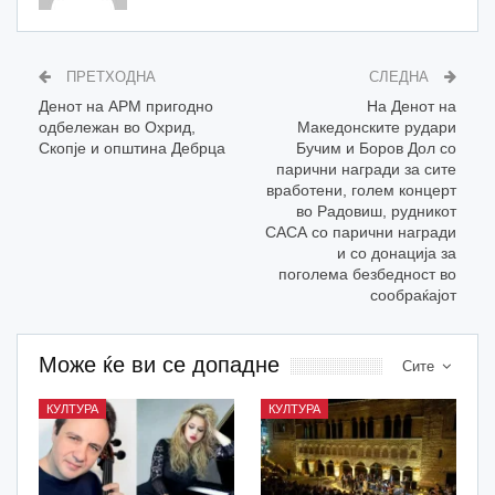
ПРЕТХОДНА
СЛЕДНА
Денот на АРМ пригодно
На Денот на
одбележан во Охрид,
Македонските рудари
Скопје и општина Дебрца
Бучим и Боров Дол со
парични награди за сите
вработени, голем концерт
во Радовиш, рудникот
САСА со парични награди
и со донација за
поголема безбедност во
сообраќајот
Може ќе ви се допадне
Сите
КУЛТУРА
КУЛТУРА