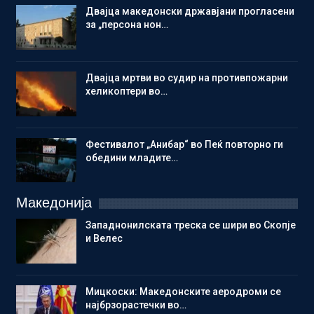
Двајца македонски државјани прогласени
за „персона нон…
Двајца мртви во судир на противпожарни
хеликоптери во…
Фестивалот „Анибар“ во Пеќ повторно ги
обедини младите…
Македонија
Западнонилската треска се шири во Скопје
и Велес
Мицкоски: Македонските аеродроми се
најбрзорастечки во…