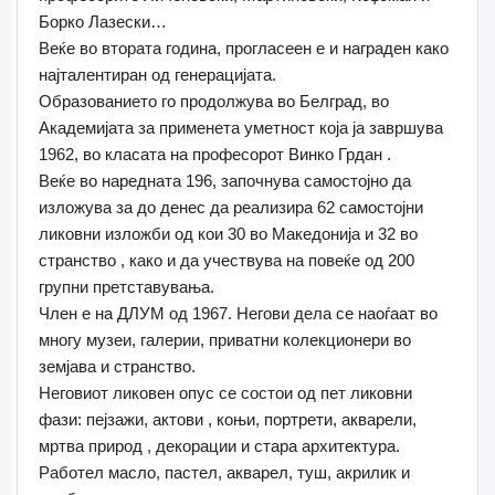
Борко Лазески…
Веќе во втората година, прогласеен е и награден како
најталентиран од генерацијата.
Образованието го продолжува во Белград, во
Академијата за применета уметност која ја завршува
1962, во класата на професорот Винко Грдан .
Веќе во наредната 196, започнува самостојно да
изложува за до денес да реализира 62 самостојни
ликовни изложби од кои 30 во Македонија и 32 во
странство , како и да учествува на повеќе од 200
групни претставувања.
Член е на ДЛУМ од 1967. Негови дела се наоѓаат во
многу музеи, галерии, приватни колекционери во
земјава и странство.
Неговиот ликовен опус се состои од пет ликовни
фази: пејзажи, актови , коњи, портрети, акварели,
мртва природ , декорации и стара архитектура.
Работел масло, пастел, акварел, туш, акрилик и