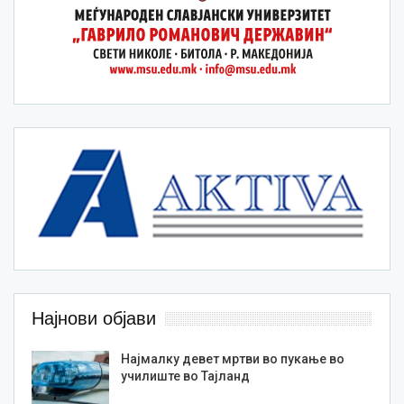
Најнови објави
Најмалку девет мртви во пукање во
училиште во Тајланд