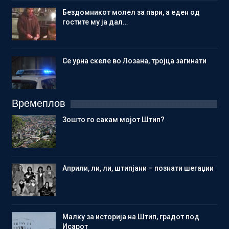
Бездомникот молел за пари, а еден од
гостите му ја дал…
Се урна скеле во Лозана, тројца загинати
Времеплов
Зошто го сакам мојот Штип?
Aприли, ли, ли, штипјани – познати шегаџии
Малку за историја на Штип, градот под
Исарот