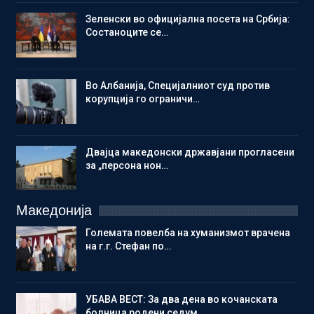
Зеленски во официјална посета на Србија:
Состаноците се…
Во Албанија, Специјалниот суд против
корупција го ограничи…
Двајца македонски државјани прогласени
за „персона нон…
Македонија
Големата повелба на хуманизмот врачена
на г.г. Стефан по…
УБАВА ВЕСТ: За два дена во кочанската
болница родени седум…