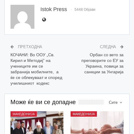
Istok Press
5448 Објави
ПРЕТХОДНА
СЛЕДНА
КОЧАНИ: Во ООУ „Св.
Орбан со вето за
Кирил и Методиј“ на
преговорите со ЕУ за
учениците им се
Украина, повици за
забранија мобилните, а
санкции за Унгарија
ќе се облекуваат и според
училишниот кодекс
Може ќе ви се допадне
Сите
МАКЕДОНИЈА
МАКЕДОНИЈА