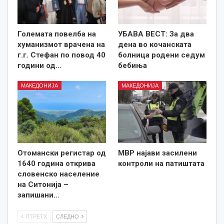
Големата повелба на
УБАВА ВЕСТ: За два
хуманизмот врачена на
дена во кочанската
г.г. Стефан по повод 40
болница родени седум
години од…
бебиња
МАКЕДОНИЈА
МАКЕДОНИЈА
Отомански регистар од
МВР најави засилени
1640 година открива
контроли на патиштата
словенско население
на Ситонија –
запишани…
ПТРЕТХ
СЛЕДНО