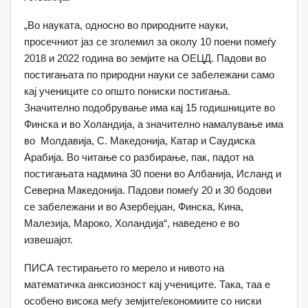
„Во науката, односно во природните науки,
просечниот јаз се зголемил за околу 10 поени помеѓу
2018 и 2022 година во земјите на ОЕЦД. Падови во
постигањата по природни науки се забележани само
кај учениците со општо пониски постигања.
Значително подобрување има кај 15 годишниците во
Финска и во Холандија, а значително намалување има
во Молдавија, С. Македонија, Катар и Саудиска
Арабија. Во читање со разбирање, пак, падот на
постигањата надмина 30 поени во Албанија, Исланд и
Северна Македонија. Падови помеѓу 20 и 30 бодови
се забележани и во Азербејџан, Финска, Кина,
Малезија, Мароко, Холандија“, наведено е во
извешајот.
ПИСА тестирањето го мерело и нивото на
математичка анксиозност кај учениците. Така, таа е
особено висока меѓу земјите/економиите со ниски