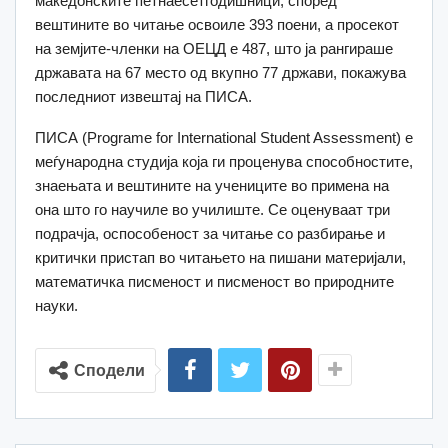
мaкедонските петнаесетгодишници, според
вештините во читање освоиле 393 поени, а просекот
на земјите-членки на ОЕЦД е 487, што ја рангираше
државата на 67 место од вкупно 77 држави, покажува
последниот извештај на ПИСА.
ПИСА (Programe for International Student Assessment) е
меѓународна студија која ги проценува способностите,
знаењата и вештините на учениците во примена на
она што го научиле во училиште. Се оценуваат три
подрачја, оспособеност за читање со разбирање и
критички пристап во читањето на пишани материјали,
математичка писменост и писменост во природните
науки.
Сподели