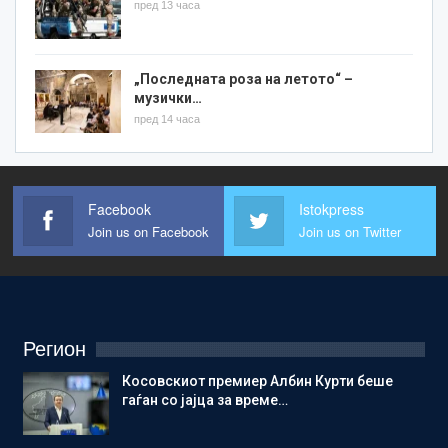
пред 13 часа
„Последната роза на летото“ –
музички…
пред 14 часа
Facebook
Istokpress
Join us on Facebook
Join us on Twitter
Регион
Косовскиот премиер Албин Курти беше
гаѓан со јајца за време…