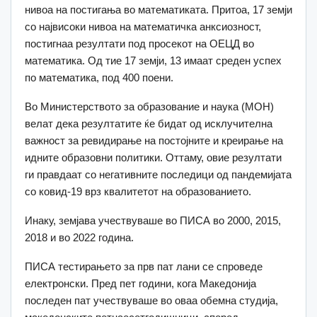
нивоа на постигања во математиката. Притоа, 17 земји
со највисоки нивоа на математичка анксиозност,
постигнаа резултати под просекот на ОЕЦД во
математика. Од тие 17 земји, 13 имаат среден успех
по математика, под 400 поени.
Во Министерството за образование и наука (МОН)
велат дека резултатите ќе бидат од исклучителна
важност за ревидирање на постојните и креирање на
идните образовни политики. Oттаму, овие резултати
ги правдаат со негативните последици од пандемијата
со ковид-19 врз квалитетот на образованието.
Инаку, земјава учествуваше во ПИСА во 2000, 2015,
2018 и во 2022 година.
ПИСА тестирањето за прв пат лани се спроведе
електронски. Пред пет години, кога Македонија
последен пат учествуваше во оваа обемна студија,