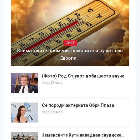
СВЕТ
Климатските промени, пожарите и сушата во
Европа…
(Фото) Род Стјуарт доби шесто внуче
пред 13 часа
Се породи актерката Обри Плаза
пред 13 часа
Јеменските Хути нападнаа саудиска…