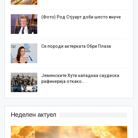
(Фото) Род Стјуарт доби шесто внуче
Се породи актерката Обри Плаза
Јеменските Хути нападнаа саудиска
рафинерија откако…
Неделен актуел