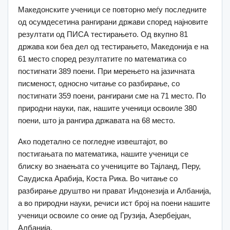
Македонските ученици се повторно меѓу последните
од осумдесетина рангирани држави според најновите
резултати од ПИСА тестирањето. Од вкупно 81
држава кои беа дел од тестирањето, Македонија е на
61 место според резултатите по математика со
постигнати 389 поени. При мерењето на јазичната
писменост, односно читање со разбирање, со
постигнати 359 поени, рангирани сме на 71 место. По
природни науки, пак, нашите ученици освоиле 380
поени, што ја рангира државата на 68 место.
Ако подетално се погледне извештајот, во
постигањата по математика, нашите ученици се
блиску во знаењата со учениците во Тајланд, Перу,
Саудиска Арабија, Коста Рика. Во читање со
разбирање друштво ни прават Индонезија и Албанија,
а во природни науки, речиси ист број на поени нашите
ученици освоиле со оние од Грузија, Азербејџан,
Албанија.