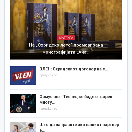
КУЛТУРА
На „Охридско лето“ промовирана
монографијата „Ана…
ВЛЕН: Охридскиот договор не е…
пред 21 час
Ормускиот Теснец ќе биде отворен
многу…
пред 21 час
Што да направите ако вашиот партнер
е…