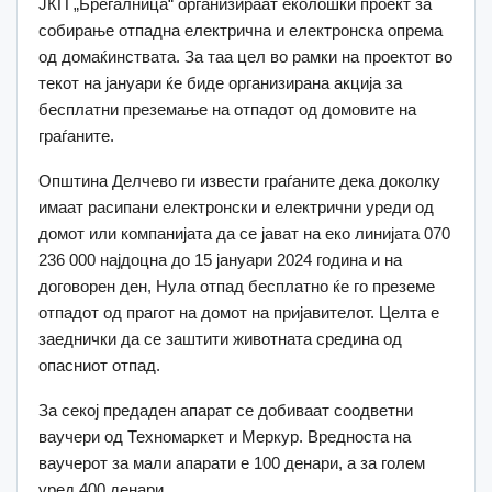
ЈКП „Брегалница“ организираат еколошки проект за
собирање отпадна електрична и електронска опрема
од домаќинствата. За таа цел во рамки на проектот во
текот на јануари ќе биде организирана акција за
бесплатни преземање на отпадот од домовите на
граѓаните.
Општина Делчево ги извести граѓаните дека доколку
имаат расипани електронски и електрични уреди од
домот или компанијата да се јават на еко линијата 070
236 000 најдоцна до 15 јануари 2024 година и на
договорен ден, Нула отпад бесплатно ќе го преземе
отпадот од прагот на домот на пријавителот. Целта е
заеднички да се заштити животната средина од
опасниот отпад.
За секој предаден апарат се добиваат соодветни
ваучери од Техномаркет и Меркур. Вредноста на
ваучерот за мали апарати е 100 денари, а за голем
уред 400 денари.