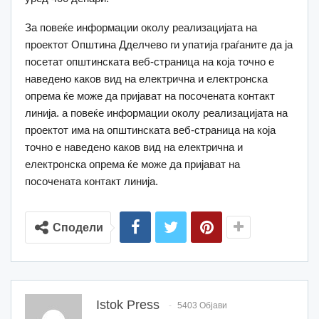
За повеќе информации околу реализацијата на
проектот Општина Дделчево ги упатија граѓаните да ја
посетат општинската веб-страница на која точно е
наведено каков вид на електрична и електронска
опрема ќе може да пријават на посочената контакт
линија. а повеќе информации околу реализацијата на
проектот има на општинската веб-страница на која
точно е наведено каков вид на електрична и
електронска опрема ќе може да пријават на
посочената контакт линија.
Сподели
Istok Press
5403 Објави