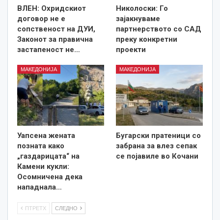
ВЛЕН: Охридскиот
Николоски: Го
договор не е
зајакнуваме
сопственост на ДУИ,
партнерството со САД
Законот за правична
преку конкретни
застапеност не…
проекти
МАКЕДОНИЈА
МАКЕДОНИЈА
Уапсена жената
Бугарски пратеници со
позната како
забрана за влез сепак
„газдарицата“ на
се појавиле во Кочани
Камени кукли:
Осомничена дека
нападнала…
ПТРЕТХ
СЛЕДНО