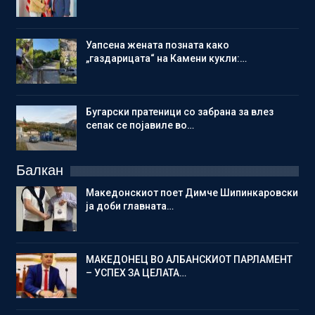
Уапсена жената позната како
„газдарицата“ на Камени кукли:…
Бугарски пратеници со забрана за влез
сепак се појавиле во…
Балкан
Македонскиот поет Димче Шипинкаровски
ја доби главната…
МАКЕДОНЕЦ ВО АЛБАНСКИОТ ПАРЛАМЕНТ
– УСПЕХ ЗА ЦЕЛАТА…