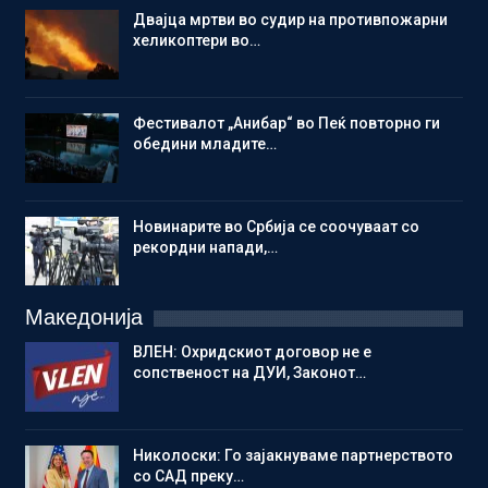
Двајца мртви во судир на противпожарни
хеликоптери во…
Фестивалот „Анибар“ во Пеќ повторно ги
обедини младите…
Новинарите во Србија се соочуваат со
рекордни напади,…
Македонија
ВЛЕН: Охридскиот договор не е
сопственост на ДУИ, Законот…
Николоски: Го зајакнуваме партнерството
со САД преку…