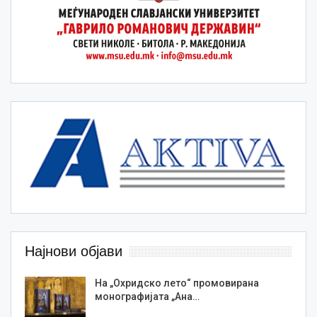
Најнови објави
На „Охридско лето“ промовирана
монографијата „Ана…