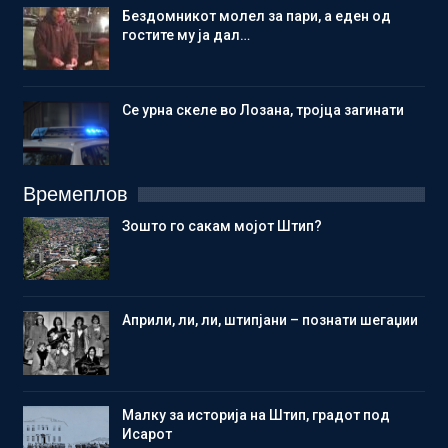
Бездомникот молел за пари, а еден од
гостите му ја дал…
Се урна скеле во Лозана, тројца загинати
Времеплов
Зошто го сакам мојот Штип?
Aприли, ли, ли, штипјани – познати шегаџии
Малку за историја на Штип, градот под
Исарот