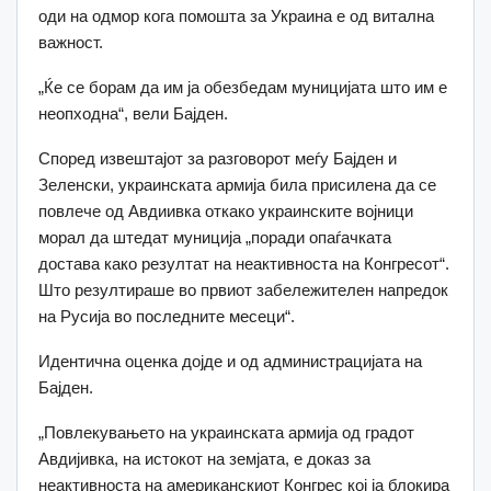
оди на одмор кога помошта за Украина е од витална
важност.
„Ќе се борам да им ја обезбедам муницијата што им е
неопходна“, вели Бајден.
Според извештајот за разговорот меѓу Бајден и
Зеленски, украинската армија била присилена да се
повлече од Авдиивка откако украинските војници
морал да штедат муниција „поради опаѓачката
достава како резултат на неактивноста на Конгресот“.
Што резултираше во првиот забележителен напредок
на Русија во последните месеци“.
Идентична оценка дојде и од администрацијата на
Бајден.
„Повлекувањето на украинската армија од градот
Авдијивка, на истокот на земјата, е доказ за
неактивноста на американскиот Конгрес кој ја блокира