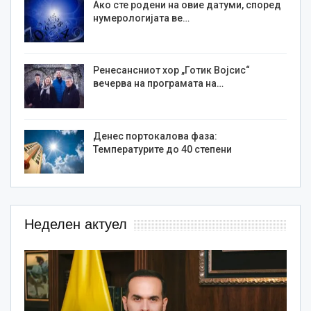
Ако сте родени на овие датуми, според
нумерологијата ве…
Ренесансниот хор „Готик Војсис“
вечерва на програмата на…
Денес портокалова фаза:
Температурите до 40 степени
Неделен актуел