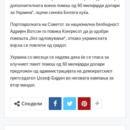
дополнителната воена помош од 60 милијарди долари
за Украина“, оцени синоќа Белата куќа.
Портпаролката на Советот за национална безбедност
Адријен Вотсон го повика Конгресот да ја одобри
помошта „без одложување“, откако украинската
војска се повлече од градот.
Украина со месеци се надева дека ќе се гласа за
клучниот пакет помош од 60 милијарди долари
предложен од администрацијата на демократскиот
претседател Џозеф Бајден во неговата кампања за
втор мандат.
Сподели