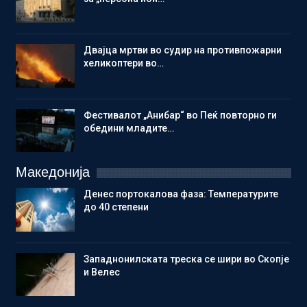
Двајца мртви во судир на противпожарни
хеликоптери во…
Фестивалот „Анибар“ во Пеќ повторно ги
обедини младите…
Македонија
Денес портокалова фаза: Температурите
до 40 степени
Западнонилската треска се шири во Скопје
и Велес