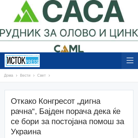
Дома
Вести
Свет
Откако Конгресот „дигна
рачна“, Бајден порача дека ќе
се бори за постојана помош за
Украина