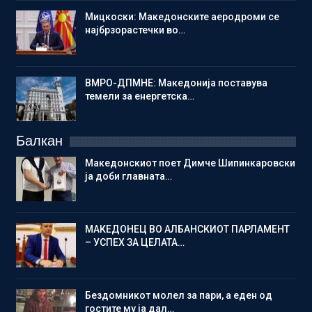
Мицкоски: Македонските аеродроми се
најбрзорастечки во…
ВМРО-ДПМНЕ: Македонија поставува
темели за енергетска…
Балкан
Македонскиот поет Димче Шипинкаровски
ја доби главната…
МАКЕДОНЕЦ ВО АЛБАНСКИОТ ПАРЛАМЕНТ
– УСПЕХ ЗА ЦЕЛАТА…
Бездомникот молел за пари, а еден од
гостите му ја дал…