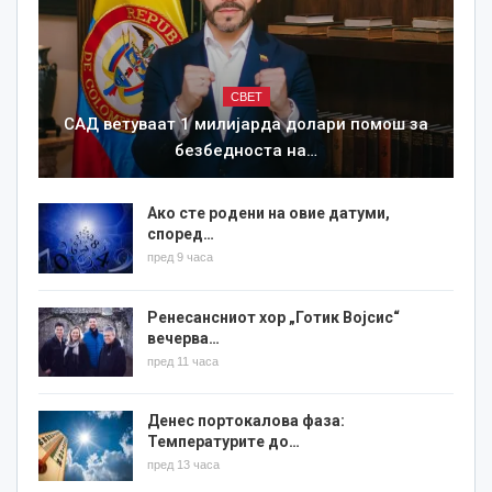
СВЕТ
САД ветуваат 1 милијарда долари помош за
безбедноста на…
Ако сте родени на овие датуми,
според…
пред 9 часа
Ренесансниот хор „Готик Војсис“
вечерва…
пред 11 часа
Денес портокалова фаза:
Температурите до…
пред 13 часа