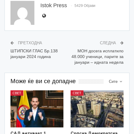
Istok Press
5429 Објави
ПРЕТХОДНА
СЛЕДНА
ШТИПСКИ ГЛАС Бр.138
MOН досега исплатило
јануари 2024 година
48.000 ученици, парите за
јануари – идната недела
Може ќе ви се допадне
Сите
СВЕТ
СВЕТ
САД ветуваат 1
Српска Демократска