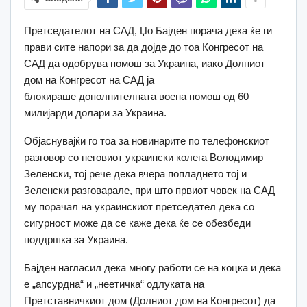
Претседателот на САД, Џо Бајден порача дека ќе ги
прави сите напори за да дојде до тоа Конгресот на
САД да одобрува помош за Украина, иако Долниот
дом на Конгресот на САД ја
блокираше дополнителната воена помош од 60
милијарди долари за Украина.
Објаснувајќи го тоа за новинарите по телефонскиот
разговор со неговиот украински колега Володимир
Зеленски, тој рече дека вчера попладнето тој и
Зеленски разговарале, при што првиот човек на САД
му порачал на украинскиот претседател дека со
сигурност може да се каже дека ќе се обезбеди
поддршка за Украина.
Бајден нагласил дека многу работи се на коцка и дека
е „апсурдна“ и „неетичка“ одлуката на
Претставничкиот дом (Долниот дом на Конгресот) да