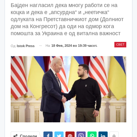
Бајден нагласил дека многу работи се на
коцка и дека е „апсурдна“ и „неетичка“
одлуката на Претставничкиот дом (Долниот
дом на Конгресот) да оди на одмор кога
помошта за Украина е од витална важност
СВЕТ
На
18 Фев, 2024 во 19:39 часот.
Од
Istok Press
Сподели