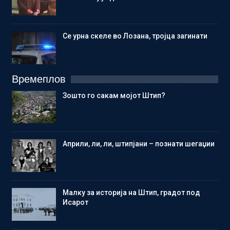
Се урна скеле во Лозана, тројца загинати
Времеплов
Зошто го сакам мојот Штип?
Aприли, ли, ли, штипјани – познати шегаџии
Малку за историја на Штип, градот под
Исарот