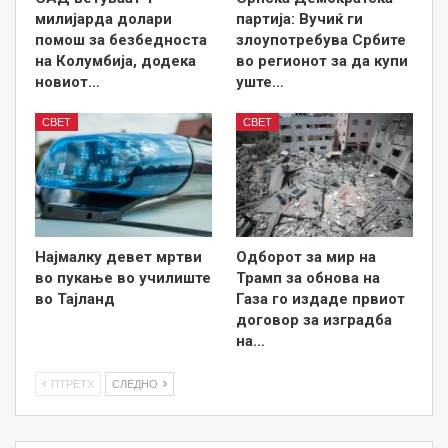
милијарда долари
партија: Вучиќ ги
помош за безбедноста
злоупотребува Србите
на Колумбија, додека
во регионот за да купи
новиот…
уште…
СВЕТ
СВЕТ
Најмалку девет мртви
Одборот за мир на
во пукање во училиште
Трамп за обнова на
во Тајланд
Газа го издаде првиот
договор за изградба
на…
ПТРЕТХ
СЛЕДНО