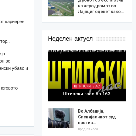
на аеродромот во
Лајпциг оценет како…
от кариерен
Неделен актуел
тор..
јо-
он во
енски убаво и
ШТИПСКИ ГЛАС
 неговото
Штипски глас бр.163
Во Албанија,
Специјалниот суд
против…
пред 23 часа