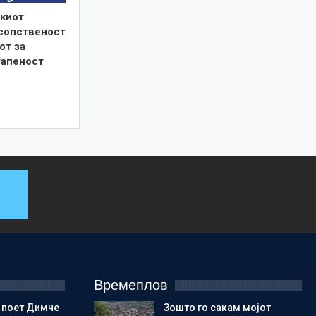
киот
 сопственост
от за
тапеност
Времеплов
 поет Димче
Зошто го сакам мојот