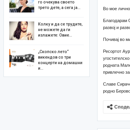
го очекува своето
трето дете, а сега ја…
Во мое лично
Благодарам С
Колку и да се трудите,
развој и разв
не можете да ги
излажете: Овие…
Почивај во м
Ресортот Аур
„Скопско лето“
викендов со три
угостителско
концерти на домашни
родната Мале
и…
привлечно за 
Славе Сираче
родно Берово
Споде