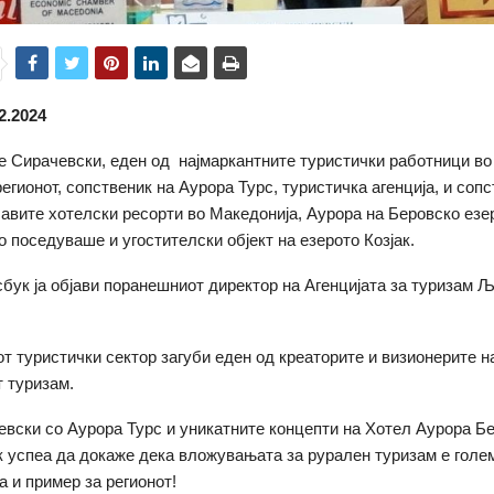
2.2024
 Сирачевски, еден од најмаркантните туристички работници во
егионот, сопственик на Аурора Турс, туристичка агенција, и сопс
бавите хотелски ресорти во Македонија, Аурора на Беровско езе
о поседуваше и угостителски објект на езерото Козјак.
сбук ја објави поранешниот директор на Агенцијата за туризам 
т туристички сектор загуби еден од креаторите и визионерите н
 туризам.
вски со Аурора Турс и уникатните концепти на Хотел Аурора Бе
к успеа да докаже дека вложувањата за рурален туризам е голе
а и пример за регионот!