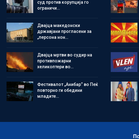
суд против корупција го
ограничи…
Двајца македонски
државјани прогласени за
„персона нон…
Двајца мртви во судир на
противпожарни
хеликоптери во…
Фестивалот „Анибар“ во Пеќ
повторно ги обедини
младите…
По