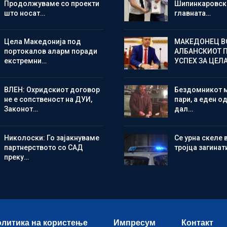
Продолжуваме со проекти
Шипинкаровски
што носат…
главната…
Цела Македонија под
МАКЕДОНЕЦ В
портокалов аларм поради
АЛБАНСКИОТ 
екстремни…
УСПЕХ ЗА ЦЕЛ
ВЛЕН: Охридскиот договор
Бездомникот 
не е сопственост на ДУИ,
пари, а еден од
Законот…
дал…
Николоски: Го зајакнуваме
Се урна скеле 
партнерството со САД
тројца загинат
преку…
литика на користење
Импресум
Контакт