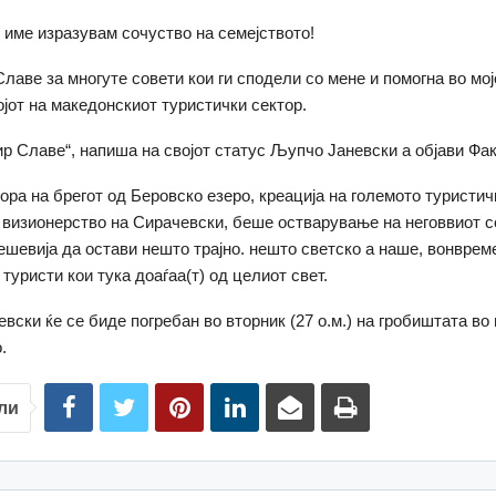
 име изразувам сочуство на семејството!
лаве за многуте совети кои ги сподели со мене и помогна во мој
ојот на македонскиот туристички сектор.
ир Славе“, напиша на својот статус Љупчо Јаневски а објави Фак
ора на брегот од Беровско езеро, креација на големото туристичк
 визионерство на Сирачевски, беше остварување на неговвиот с
шевија да остави нешто трајно. нешто светско а наше, вонврем
туристи кои тука доаѓаа(т) од целиот свет.
вски ќе се биде погребан во вторник (27 о.м.) на гробиштата во
.
ли