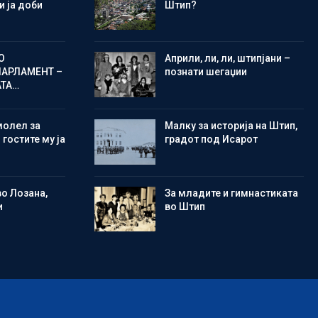
 ја доби
Штип?
О
Aприли, ли, ли, штипјани –
ПАРЛАМЕНТ –
познати шегаџии
АТА…
молел за
Малку за историја на Штип,
 гостите му ја
градот под Исарот
во Лозана,
Зa младите и гимнастиката
и
во Штип