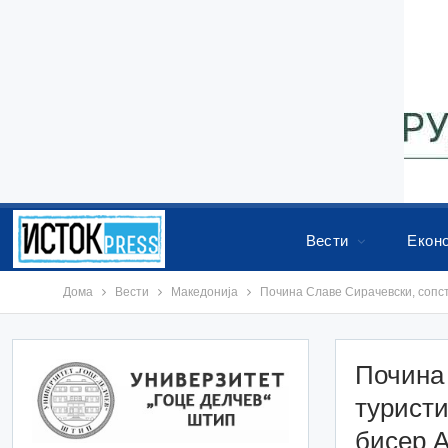
Вести
Екон
Дома
Вести
Македонија
Почина Славе Сирачевски, сопст
Почина 
туристи
бисер А