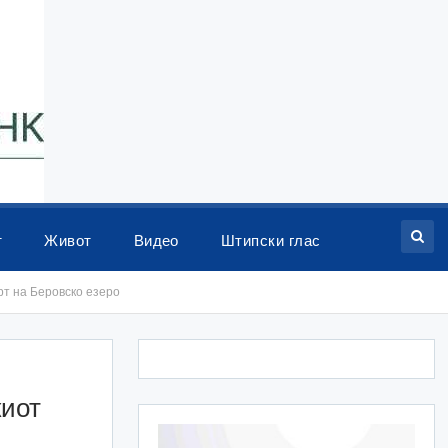
т
Живот
Видео
Штипски глас
рт на Беровско езеро
киот