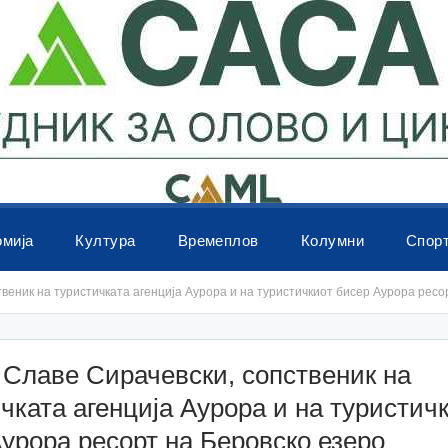
омија
Култура
Времеплов
Колумни
Спор
веник на туристичката агенција Аурора и на туристичкиот бисер Аурора ресо
Славе Сирачевски, сопственик на
чката агенција Аурора и на туристич
урора ресорт на Беровско езеро