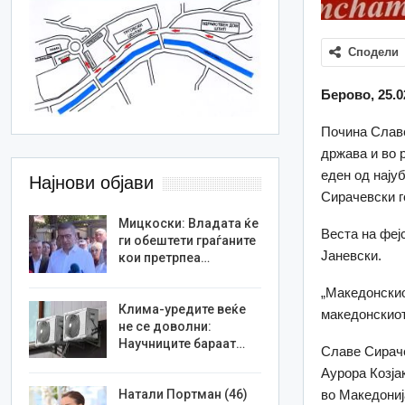
Сподели
Берово, 25.0
Почина Славе
држава и во р
еден од нају
Најнови објави
Сирачевски г
Мицкоски: Владата ќе
Веста на феј
ги обештети граѓаните
Јаневски.
кои претрпеа…
„Македонскио
Клима-уредите веќе
македонскиот
не се доволни:
Научниците бараат…
Славе Сираче
Аурора Козја
во Македониј
Натали Портман (46)