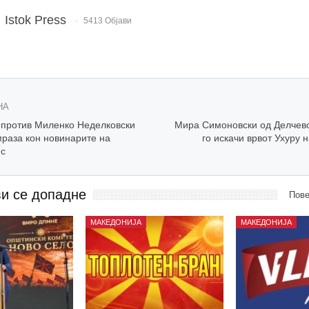
Istok Press
5413 Објави
НА
 против Миленко Неделковски
Мира Симоновски од Делчево
мраза кон новинарите на
го искачи врвот Ухуру
с
ви се допадне
Пове
МАКЕДОНИЈА
МАКЕДОНИЈА