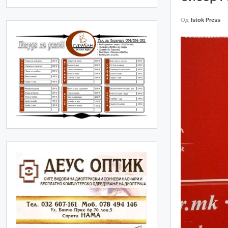
Од
Istok Press