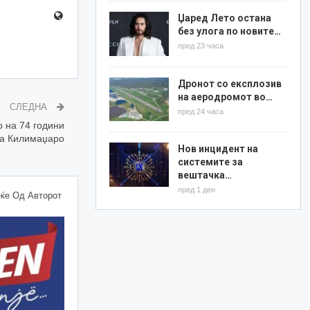
Џаред Лето остана
без улога по новите…
пред 23 часа
Дронот со експлозив
на аеродромот во…
СЛЕДНА
пред 24 часа
 на 74 години
 на Килимаџаро
Нов инцидент на
системите за
вештачка…
пред 1 ден
ќе Од Авторот