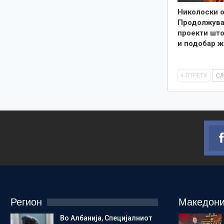
Николоски о
Продолжува
проекти што
и подобар ж
ПТРЕТХ
С
Регион
Македони
Во Албанија, Специјалниот