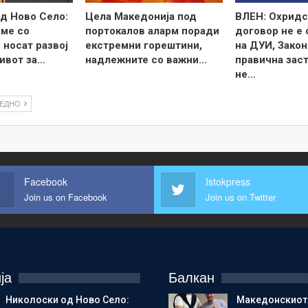
д Ново Село:
Цела Македонија под
ВЛЕН: Охридс
ме со
портокалов аларм поради
договор не е
 носат развој
екстремни горештини,
на ДУИ, Закон
ивот за…
надлежните со важни…
правична зас
не…
ЛЕДНО
Facebook
Istokpress
Join us on Facebook
Join us on Twitter
ја
Балкан
Николоски од Ново Село:
Македонскиот