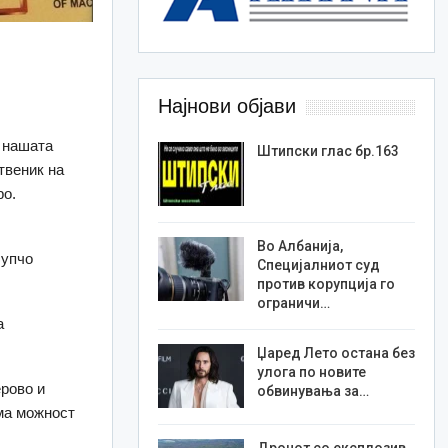
Најнови објави
 нашата
Штипски глас бр.163
твеник на
ро.
Во Албанија,
Љупчо
Специјалниот суд
против корупција го
ограничи…
а
Џаред Лето остана без
улога по новите
рово и
обвинувања за…
ма можност
Дронот со експлозив