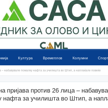
омија
Култура
Времеплов
Колумни
Спор
а – набавувале помалку нафта за училишта во Штип, а наплаќале повеќе
а пријава против 26 лица – набавув
 нафта за училишта во Штип, а напл