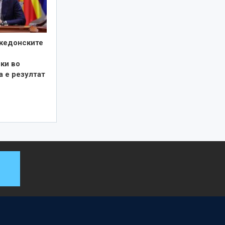
кедонските
ки во
а е резултат