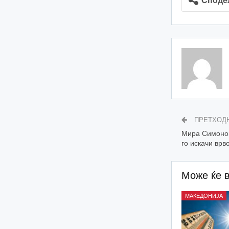
Споде
ПРЕТХОД
Мира Симонов
го искачи врв
Може ќе 
МАКЕДОНИЈА