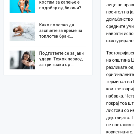
костим за капење е
лице во прав
подобар од бикини?
носител на ј
домаќинство 
Како полесно да
средните учи
заспиете за време на
наврати испо
топлотен бран:…
фактурирале 
Третопријаве
Подгответе се за јаки
удари: Тежок период
на општина Ш
за три знака од…
разликата од
оригиналните
терминал во 
кои третопри
набавка. Чет
покрај тоа ш
листови со н
дејствијата.
не постапил 
корисниците,