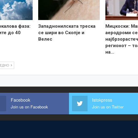
калова фаза:
Западнонилската треска
Мицкоски: Ма
те до 40
се шири во Скопје и
аеродроми се
Велес
најбрзорастеч
регионот – то
на…
ЛЕДНО
Facebook
Istokpress
Join us on Facebook
Join us on Twitter