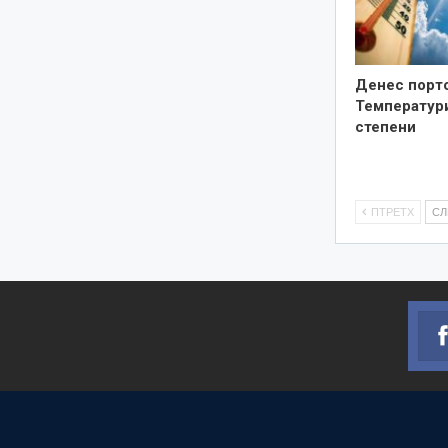
Денес порто
Температури
степени
ПТРЕТХ
С