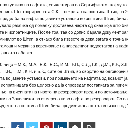
 на густина на нафтата, евидентиран во Сертификатот кој му г
вениот. Шестопријавената С.К. – секретар на општина Штип, на 2
спределба на нафта по јавните установи во општина Штип, била
вувало разлика од помалку доставена нафта од онаа која што би
те и испратниците. После тоа, таа со допис барала документ за 
рминалот во Штип, а откако била известена дека вагата е точна 
тамошни мерки за корегирање на наведениот недостаток на наф
 јавната набавка.
лица – М.К., М.А., В.Ќ., Б.С., И.М., Р.П., С.Д., Г.К., Д.М., К.Р., З.Ш.
С., Т.Н., П.М., К.Н. и Б.Ќ., сите од Штип, во својство на одговорни
та во јавните установи, при примањето на нафтата од возачот ја
испратницата без целосно да ја спроведат постапката за прием
ње на висината на нивото на резервоарот пред и по источување
рки во Записникот за измерено ниво нафта во резервоарот. Со в
 Буџетот на општина Штип била предизвикана штета во износ од 