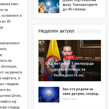
јавува како
фаза: Температурите
до 40 степени
ло за
, основните и
 во 35
ја
Неделен актуел
оначалникот
ите,
ед
СВЕТ
гата на
САД ветуваат 1 милијарда
и белешки,
долари помош за
от на јавната
безбедноста на…
а нафтата, и
вал товарни
Ако сте родени на
ите во
овие датуми, според…
општина Штип,
пред 7 часа
нафта кај
итри според