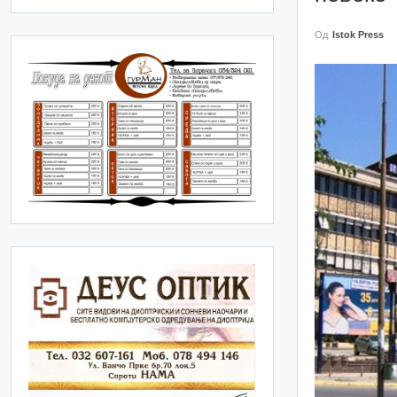
Од
Istok Press