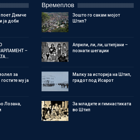
Времеплов
 поет Димче
Зошто го сакам мојот
 ја доби
Штип?
О
Aприли, ли, ли, штипјани –
ПАРЛАМЕНТ –
познати шегаџии
АТА…
молел за
Малку за историја на Штип,
 гостите му ја
градот под Исарот
во Лозана,
Зa младите и гимнастиката
и
во Штип