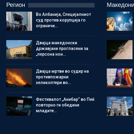
Регион
Македони
Во Албанија, Специјалниот
суд против корупција го
ограничи…
Двајца македонски
државјани прогласени за
„персона нон…
Двајца мртви во судир на
противпожарни
хеликоптери во…
Фестивалот „Анибар“ во Пеќ
повторно ги обедини
младите…