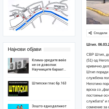
Сподели
Штип. 06.03.
Најнови објави
СВР Штип, до
(51) од Него
Клима-уредите веќе
не се доволни:
кривично дел
Научниците бараат…
Штип поради 
службена пол
Штипски глас бр.163
Неготино пор
врска со „фа
постоење осн
службата“ и 
Зошто едноделниот
сомнение за 