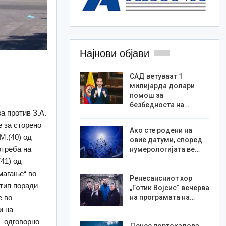
Најнови објави
САД ветуваат 1
милијарда долари
помош за
безбедноста на…
а против З.А.
е за сторено
Ако сте родени на
М.(40) од
овие датуми, според
отреба на
нумерологијата ве…
41) од
магање“ во
Ренесансниот хор
Штип поради
„Готик Војсис“ вечерва
е во
на програмата на…
и на
– одговорно
Денес портокалова