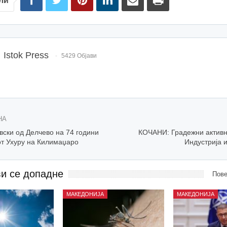
ли
Istok Press
5429 Објави
НА
ски од Делчево на 74 години
КОЧАНИ: Градежни активн
от Ухуру на Килимаџаро
Индустрија 
ви се допадне
Пове
МАКЕДОНИЈА
МАКЕДОНИЈА