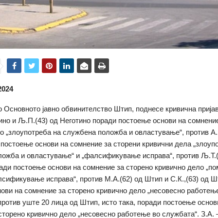
2024
 Основното јавно обвинителство Штип, поднесе кривична пријав
тино и Љ.П.(43) од Неготино поради постоење основи на сомнени
о „злоупотреба на службена положба и овластување“, против А.
постоење основи на сомнение за сторени кривични дела „злоуп
ожба и овластување“ и „фалсификување исправа“, против Љ.Т.(
ади постоење основи на сомнение за сторено кривично дело „по
лсификување исправа“, против М.А.(62) од Штип и С.К.,(63) од 
ови на сомнение за сторено кривично дело „несовесно работењ
против уште 20 лица од Штип, исто така, поради постоење основ
сторено кривично дело „несовесно работење во службата“. З.А. 