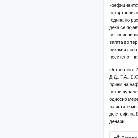
коефициентот
четвртоприја
година по ра
дека се поја
во записници
вагата во те
никакви пона
носителот на
Останатите 20 
Д.Д., Т.А., Б.
прием на наф
потпишувале 
односно мере
на истите ме
дејствија на
денари.