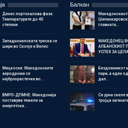
ја
Балкан
Денес портокалова фаза:
Македонскиот
Температурите до 40
Шипинкаровски
степени
главната…
Западнонилската треска се
МАКЕДОНЕЦ В
шири во Скопје и Велес
АЛБАНСКИОТ 
УСПЕХ ЗА ЦЕЛ
Мицкоски: Македонските
Бездомникот 
аеродроми се
пари, а еден од
најбрзорастечки во…
дал…
ВМРО-ДПМНЕ: Македонија
Се урна скеле 
поставува темели за
тројца загинат
енергетска…