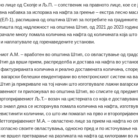
но лице од Скопје и Љ.П. – сопственик на правното лице, кое се 
авна набавка за испорака на нафта за греење – екстра лесно мас
(ЕЛ-1), распишана од општина Штип за потребите на градинките
лишта под надлежност на општина Штип, од 2021 до 2023 година
рачале многу помала количина на нафта од количината која што 
и наплатувале од горенаведените установи.
ниот А.М. – вработен во општина Штип, со овластување од град
тип да врши прием, распределба и достава на нафта во установ
 фактурираната количина и реално доставената количина, спор
 вагарски белешки евидентирани во електронскиот систем на ва
Штип ја прикривале на тој начин што изготвувале лажни вагарск
јавениот ги приложувал во општина Штип, во списите од предмет
вртопријавениот Љ.Т.– возач на цистерната со која е доставуван
то знаел дека се испорачува помала количина на нафта, изготву
евистинити количини, со што им помагал на прво и второпријавен
 Петтопријавениот М.А. – овластено лице за прием на нафта но 
согласно своите овластувања, односно пред и по источување на 
 не вршел претварање на разликата на нафта од килограми во л