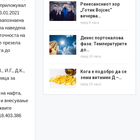
Ренесансниот хор
о приложувал
„Готик Војсис“
6.01.2021
вечерва…
 запознаена
пред 8 часа
ла наведена
точноста на
Денес портокалова
не презела
фаза: Температурите
до…
та до
пред 10 часа
, И.Г., Д.К.,
Кога е подобро да се
зема витамин Д –…
 лица за
пред 19 часа
 на нафта,
 и внесување
аквите
18.403.386