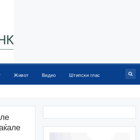
т
Живот
Видео
Штипски глас
але
аќале