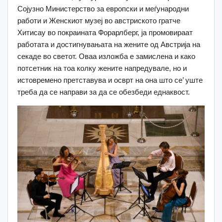
Сојузно Министерство за европски и меѓународни
работи и Женскиот музеј во австриското гратче
Хитисау во покраината Форарлберг, ја промовираат
работата и достигнувањата на жените од Австрија на
секаде во светот. Оваа изложба е замислена и како
потсетник на тоа колку жените напредувале, но и
истовремено претставува и осврт на она што се’ уште
треба да се направи за да се обезбеди еднаквост.