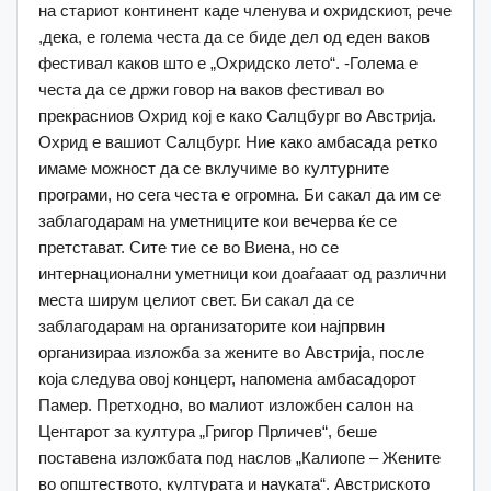
на стариот континент каде членува и охридскиот, рече
,дека, е голема честа да се биде дел од еден ваков
фестивал каков што е „Охридско лето“. -Голема е
честа да се држи говор на ваков фестивал во
прекрасниов Охрид кој е како Салцбург во Австрија.
Охрид е вашиот Салцбург. Ние како амбасада ретко
имаме можност да се вклучиме во културните
програми, но сега честа е огромна. Би сакал да им се
заблагодарам на уметниците кои вечерва ќе се
претстават. Сите тие се во Виена, но се
интернационални уметници кои доаѓааат од различни
места ширум целиот свет. Би сакал да се
заблагодарам на организаторите кои најпрвин
организираа изложба за жените во Австрија, после
која следува овој концерт, напомена амбасадорот
Памер. Претходно, во малиот изложбен салон на
Центарот за култура „Григор Прличев“, беше
поставена изложбата под наслов „Калиопе – Жените
во општеството, културата и науката“. Австриското