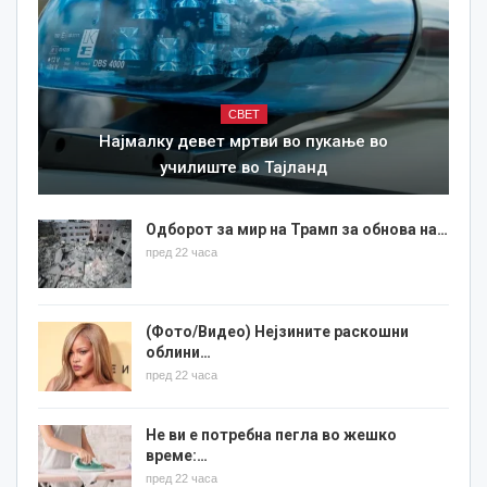
СВЕТ
Најмалку девет мртви во пукање во
училиште во Тајланд
Одборот за мир на Трамп за обнова на…
пред 22 часа
(Фото/Видео) Нејзините раскошни
облини…
пред 22 часа
Не ви е потребна пегла во жешко
време:…
пред 22 часа