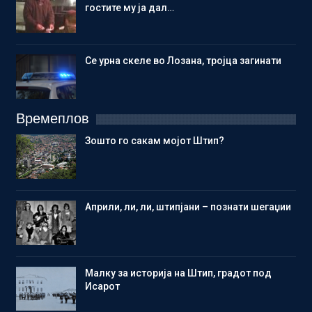
гостите му ја дал…
Се урна скеле во Лозана, тројца загинати
Времеплов
Зошто го сакам мојот Штип?
Aприли, ли, ли, штипјани – познати шегаџии
Малку за историја на Штип, градот под
Исарот