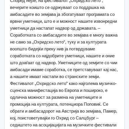
Според нејзе, на фестивалот „Охридско лето“,
вечерите коишто се одржуваат со поддршка на
амбасадите во земјава ја збогатуваат програмата со
врвни уметници, што е и можност нашите извонредни
уметници да настапат надвор од државата. –
Соработката со амбасадите во земјава е многу важна
не само за „Охридско лето“, туку и за културата
воопшто бидејќи преку нив ја потврдуваме
соработката со најдобрите уметници, нашите и оние
што доаѓаат од надвор. Уметниците од земјите со чии
амбасади имаме соработка, се претставуваат кај нас,
а нашите имаат настапи во странските земји.
Фестивалот „Охридско лето“ како најголема музичко-
сценска манифестација во Европа и пошироко, е
одлична можност за размена на уметниците и
промоција на културата, потенциора Поповиќ. Се
обрати и амбасадорот на Австрија во земјава, Памер,
кој, поистоветувајќи го Охрид со Салцбург –
седиштето на асоцијацијата на музичките фестивали