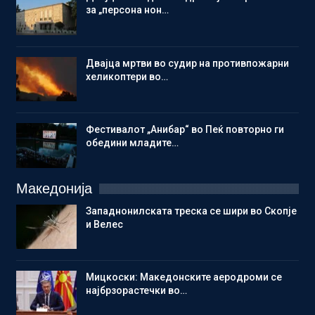
за „персона нон…
Двајца мртви во судир на противпожарни
хеликоптери во…
Фестивалот „Анибар“ во Пеќ повторно ги
обедини младите…
Македонија
Западнонилската треска се шири во Скопје
и Велес
Мицкоски: Македонските аеродроми се
најбрзорастечки во…