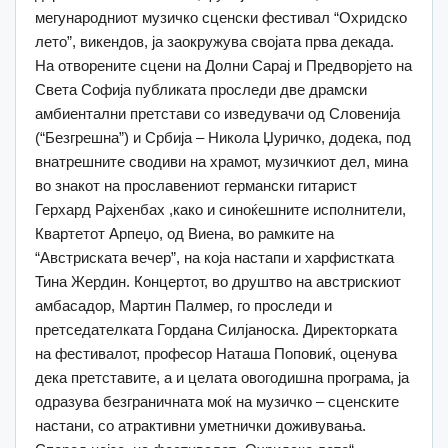
мегународниот музичко сценски фестивал “Охридско
лето”, викендов, ја заокружува својата прва декада.
На отворените сцени на Долни Сарај и Предворјето на
Света Софија публиката проследи две драмски
амбиентални претстави со изведувачи од Словенија
(“Безгрешна”) и Србија – Никола Џуричко, додека, под
внатрешните сводиви на храмот, музичкиот дел, мина
во знакот на прославениот германски гитарист
Герхард Рајхенбах ,како и синоќeшните исполнители,
Квартетот Арпеџо, од Виена, во рамките на
“Австриската вечер”, на која настапи и харфистката
Тина Жердин. Концертот, во друштво на австрискиот
амбасадор, Мартин Палмер, го проследи и
претседателката Гордана Силјаноска. Директорката
на фестивалот, професор Наташа Поповиќ, оценува
дека претставите, а и целата овогодишна програма, ја
одразува безграничната моќ на музичко – сценските
настани, со атрактивни уметнички доживувања.