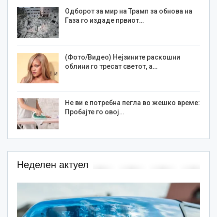
Одборот за мир на Трамп за обнова на
Газа го издаде првиот…
(Фото/Видео) Нејзините раскошни
облини го тресат светот, а…
Не ви е потребна пегла во жешко време:
Пробајте го овој…
Неделен актуел