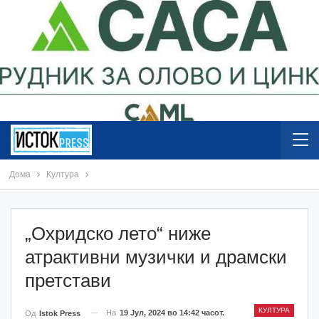
Дома
Култура
„Охридско лето“ ниже
атрактивни музички и драмски
претстави
КУЛТУРА
На
19 Јул, 2024 во 14:42 часот.
Од
Istok Press