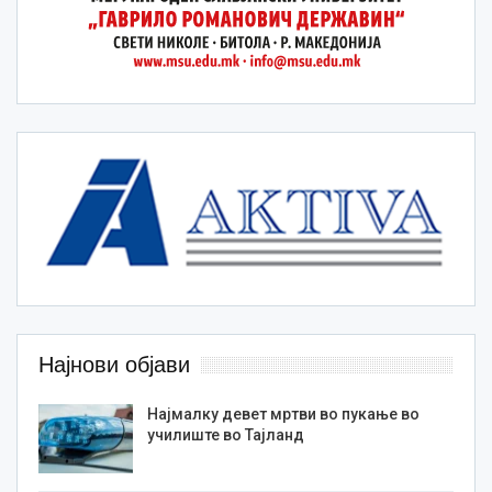
Најнови објави
Најмалку девет мртви во пукање во
училиште во Тајланд