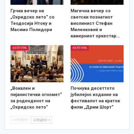
Грчка вечер на
Магична вечер со
„Охридско лето“ со
светски познатиот
Теодосија Нтоку и
виолинист Стефан
Масимо Полидори
Миленковиќ и
камерниот оркестар…
КУЛТУРА
КУЛТУРА
„Вокален и
Почнува десеттото
пијанистички огномет“
јубилејно издание на
за роденденот на
фестивалот на краток
„Охридско лето“
филм „Дрим Шорт“
ПТРЕТХ
СЛЕДНО