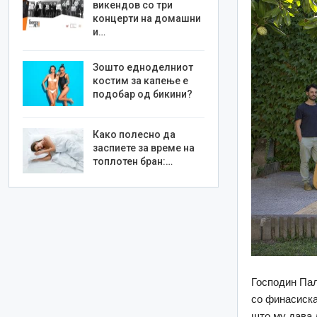
викендов со три
концерти на домашни
и…
Зошто едноделниот
костим за капење е
подобар од бикини?
Како полесно да
заспиете за време на
топлотен бран:…
Господин Пал
со финасиска
што му дава 