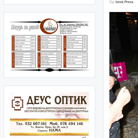
Од
Istok Press