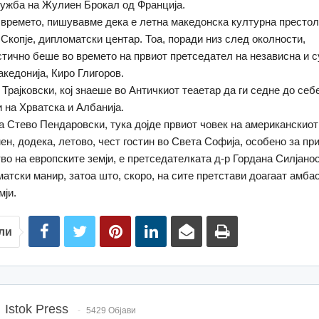
ужба на Жулиен Брокал од Франција.
 времето, пишувавме дека е летна македонска културна престол
 Скопје, дипломатски центар. Тоа, поради низ след околности,
стично беше во времето на првиот претседател на независна и 
кедонија, Киро Глигоров.
 Трајковски, кој знаеше во Античкиот теаетар да ги седне до себ
 на Хрватска и Албанија.
а Стево Пендаровски, тука дојде првиот човек на американскиот
ен, додека, летово, чест гостин во Света Софија, особено за пр
во на европските земји, е претседателката д-р Гордана Силјанос
атски манир, затоа што, скоро, на сите претстави доагаат амба
мји.
ли
Istok Press
5429 Објави