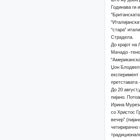
Годинава ги 
“Британската”
“Италијанска
“стара” итал
Страдела.
До крајот на 
Мачадо -тено
“Американска
Џон Блодвел 
експеримент 
претставата 
До 20 август
пијано. Пото
Ирина Муреза
со Христос Г
вечер” (пијан
четирирачно 
традиционалн