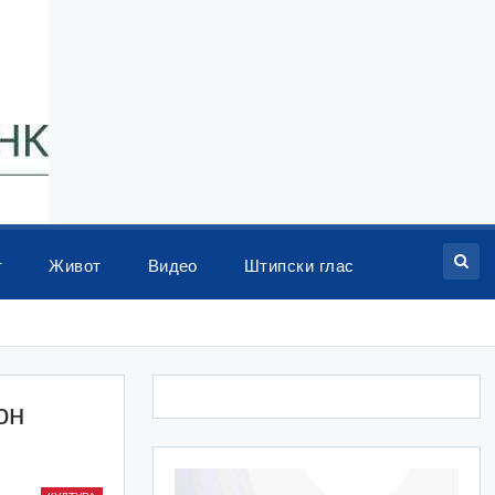
т
Живот
Видео
Штипски глас
он