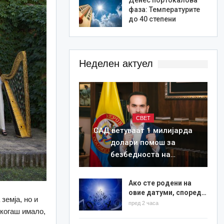
фаза: Температурите
до 40 степени
Неделен актуел
СВЕТ
САД ветуваат 1 милијарда
долари помош за
безбедноста на…
Ако сте родени на
овие датуми, според…
земја, но и
пред 2 часа
екогаш имало,