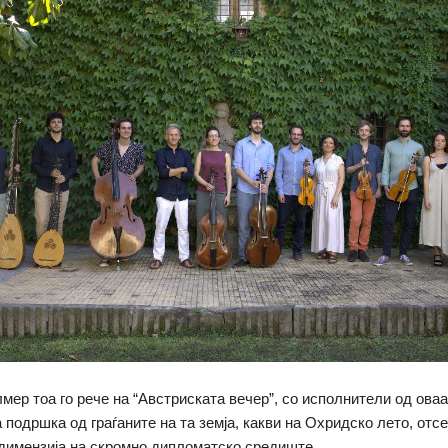
мер тоа го рече на “Австриската вечер”, со исполнители од оваа 
 подршка од граѓаните на та земја, какви на Охридско лето, отс
димензија на скромно дипломатско средиште.