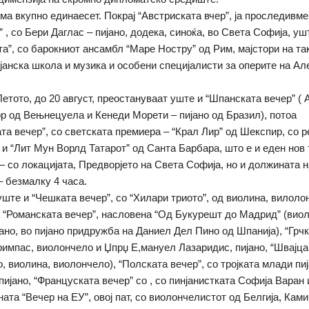
има вкупно единаесет. Покрај “Австриската вчер”, ја проследивме
 , со Бери Даглас – пијано, додека, синоќа, во Света Софија, уш
та”, со барокниот ансамбл “Маре Ностру” од Рим, мајстори на т
ијанска школа и музика и особени специјалисти за оперите на А
Летото, до 20 август, преостануваат уште и “Шпанската вечер” (
р од Вењнецуела и Кенеди Морети – пијано од Бразил), потоа
та вечер”, со светската премиера – “Крал Лир” од Шекспир, со 
и “Лит Мун Ворлд Татарот” од Санта Барбара, што е и еден нов
– со локацијата, Предворјето на Света Софија, но и должината н
– безмалку 4 часа.
,уште и “Чешката вечер”, со “Хилари триото”, од виолина, вилоло
а “Романската вечер”, насловена “Oд Букурешт до Мадрид” (вио
но, во пијано придружба на Даниел Дел Пино од Шпанија), “Грчк
римпас, виолончело и Џпрџ Е,мануел Лазаридис, пијано, “Швајц
о, виолина, виолончело), “Полската вечер”, со тројката млади пи
пијано, “Француската вечер” со , со пинјанистката Софија Варан 
ата “Вечер на ЕУ”, овој пат, со виолончелистот од Белгија, Ками