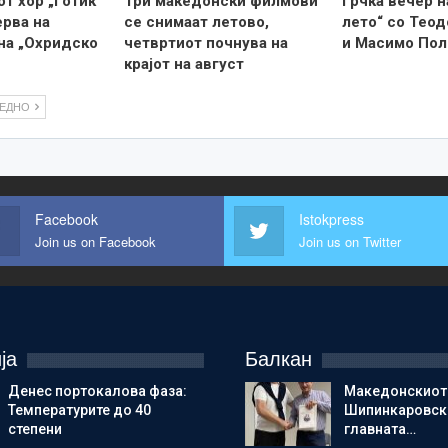
т хор „Готик
Три македонски филмови
Грчка вечер н
ерва на
се снимаат летово,
лето“ со Теод
на „Охридско
четвртиот почнува на
и Масимо По
крајот на август
ЛЕДНО
Facebook
Istokpress
Join us on Facebook
Join us on Twitter
ја
Балкан
Денес портокалова фаза:
Македонскиот
Температурите до 40
Шипинкаровски
степени
главната…