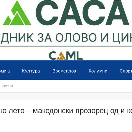
омија
Култура
Времеплов
Колумни
Спор
н светот
о лето – македонски прозорец од и к