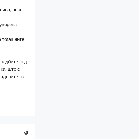
нина, но и
суверена
е тогашните
иредбите под
ка, што е
садорите на