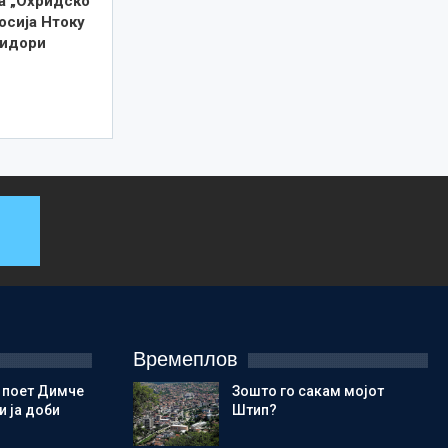
а „Охридско
осија Нтоку
лидори
Времеплов
 поет Димче
Зошто го сакам мојот
 ја доби
Штип?