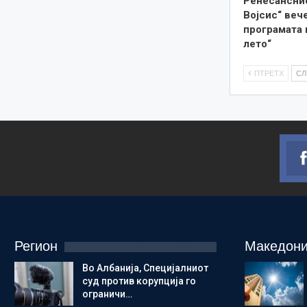
Ренесанснио
Војсис“ веч
програмата 
лето“
ПТРЕТХ
С
Регион
Македони
Во Албанија, Специјалниот
суд против корупција го
ограничи…