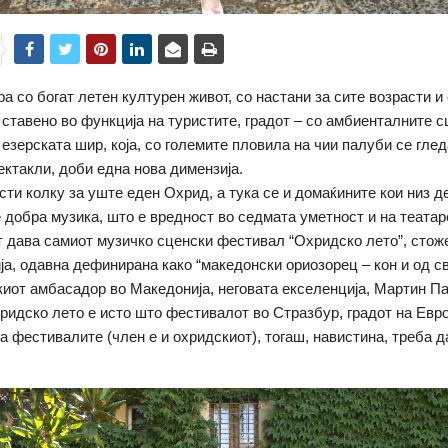
а со богат летен културен живот, со настани за сите возрасти и
е ставено во функција на туристите, градот – со амбиенталните с
, езерската шир, која, со големите пловила на чии палуби се гл
ектакли, доби една нова димензија.
сти колку за уште еден Охрид, а тука се и домаќините кои низ 
е добра музика, што е вредност во седмата уметност и на теата
т дава самиот музичко сценски фестивал “Охридско лето”, стож
а, одавна дефинирана како “македонски ориозорец – кон и од св
киот амбасадор во Македонија, неговата екселенција, Мартин Па
ридско лето е исто што фестивалот во Стразбур, градот на Евр
а фестивалите (член е и охридскиот), тогаш, навистина, треба 