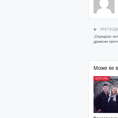
ПРЕТХОД
„Охридско лет
драмски прет
Може ќе 
КУЛТУРА