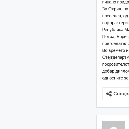
пинано придр
За Охрид, на
преселен, од
најкарактери
Република Ма
Потоа, Борис
претседатели
Во времето н
Стејтдепартм
покровителст
добар диплом
односните зе
Споде