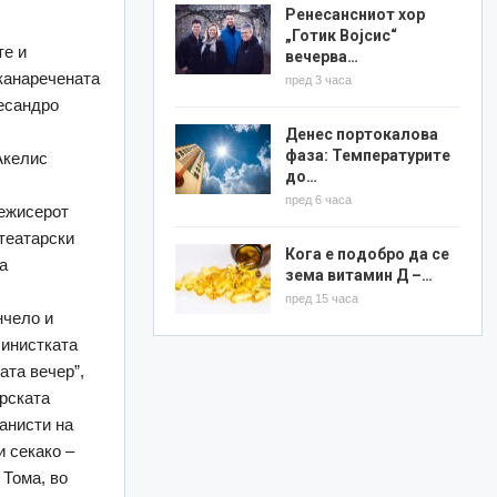
Ренесансниот хор
„Готик Војсис“
те и
вечерва…
аканаречената
пред 3 часа
лесандро
Денес портокалова
фаза: Температурите
 Акелис
до…
пред 6 часа
режисерот
 театарски
Кога е подобро да се
а
зема витамин Д –…
пред 15 часа
нчело и
линистката
ата вечер”,
арската
јанисти на
и секако –
 Тома, во