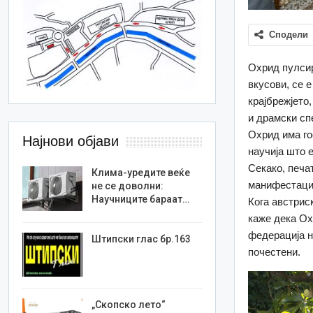
Сподели
Охрид пулсир
вкусови, се 
крајбрежјето
и драмски сп
Охрид има го
Најнови објави
научија што 
Секако, печа
Клима-уредите веќе
манифестациј
не се доволни:
Научниците бараат…
Кога австрис
каже дека Ох
федерација н
Штипски глас бр.163
почестени.
„Скопско лето“