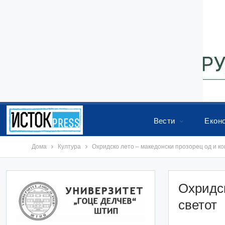
Вести
Екон
Дома
Култура
Охридско лето – македонски прозорец од и ко
Охридск
светот