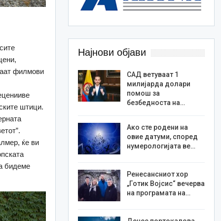
 сите
Најнови објави
цени,
едаат филмови
САД ветуваат 1
милијарда долари
помош за
деценииве
безбедноста на…
рските штици.
ерната
Ако сте родени на
етот”.
овие датуми, според
лмер, ќе ви
нумерологијата ве…
опската
да бидеме
Ренесансниот хор
„Готик Војсис“ вечерва
на програмата на…
Денес портокалова