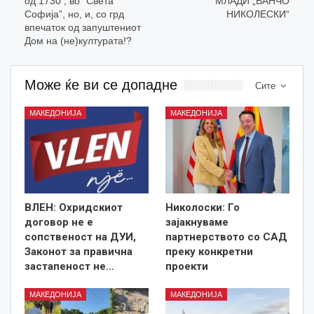
од 1730 , во “Света
МЛАДИ „ВАНЧО
Софија”, но, и, со грд
НИКОЛЕСКИ“
впечаток од запуштениот
Дом на (не)културата!?
Може ќе ви се допадне
Сите
МАКЕДОНИЈА
МАКЕДОНИЈА
ВЛЕН: Охридскиот
Николоски: Го
договор не е
зајакнуваме
сопственост на ДУИ,
партнерството со САД
Законот за правична
преку конкретни
застапеност не…
проекти
МАКЕДОНИЈА
МАКЕДОНИЈА