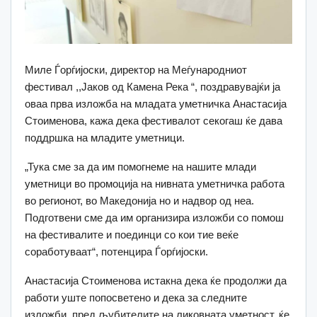
Миле Ѓорѓијоски, директор на Меѓународниот
фестивал ,,Јаков од Камена Река “, поздравувајќи ја
оваа прва изложба на младата уметничка Анастасија
Стоименова, кажа дека фестивалот секогаш ќе дава
поддршка на младите уметници.
„Тука сме за да им помогнеме на нашите млади
уметници во промоција на нивната уметничка работа
во регионот, во Македонија но и надвор од неа.
Подготвени сме да им организира изложби со помош
на фестивалите и поединци со кои тие веќе
соработуваат“, потенцира Ѓорѓијоски.
Анастасија Стоименова истакна дека ќе продолжи да
работи уште попосветено и дека за следните
изложби, пред љубителите на ликовната уметност, ќе