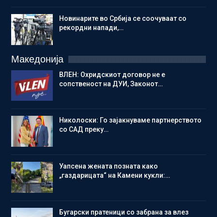
Новинарите во Србија се соочуваат со
рекордни напади,…
Македонија
ВЛЕН: Охридскиот договор не е
сопственост на ДУИ, Законот…
Николоски: Го зајакнуваме партнерството
со САД преку…
Уапсена жената позната како
„газдарицата“ на Камени кукли:…
Бугарски пратеници со забрана за влез