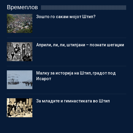
Времеплов
Зошто го сакам мојот Штип?
Aприли, ли, ли, штипјани – познати шегаџии
Малку за историја на Штип, градот под
Исарот
Зa младите и гимнастиката во Штип