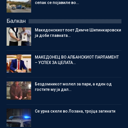
сепак се појавиле во…
Балкан
Македонскиот поет Димче Шипинкаровски
ја доби главната…
МАКЕДОНЕЦ ВО АЛБАНСКИОТ ПАРЛАМЕНТ
– УСПЕХ ЗА ЦЕЛАТА…
Бездомникот молел за пари, а еден од
гостите му ја дал…
Се урна скеле во Лозана, тројца загинати