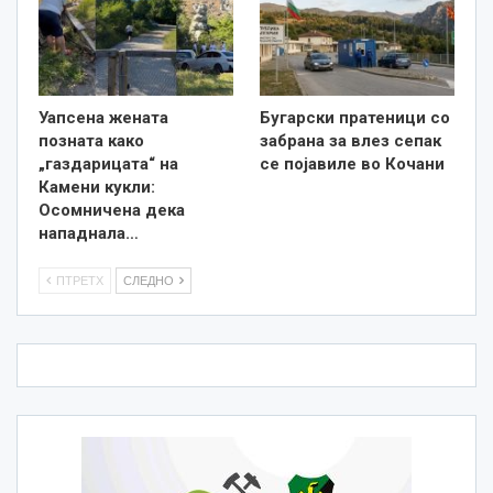
Уапсена жената
Бугарски пратеници со
позната како
забрана за влез сепак
„газдарицата“ на
се појавиле во Кочани
Камени кукли:
Осомничена дека
нападнала…
ПТРЕТХ
СЛЕДНО