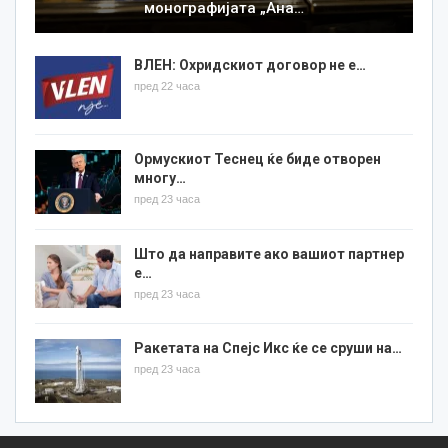
монографијата „Ана…
ВЛЕН: Охридскиот договор не е…
пред 22 часа
Ормускиот Теснец ќе биде отворен
многу…
пред 23 часа
Што да направите ако вашиот партнер
е…
пред 23 часа
Ракетата на Спејс Икс ќе се сруши на…
пред 23 часа