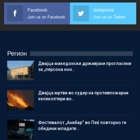
Facebook
Istokpress
Join us on Facebook
Join us on Twitter
Регион
Двајца македонски државјани прогласени
за „персона нон…
Двајца мртви во судир на противпожарни
хеликоптери во…
Фестивалот „Анибар“ во Пеќ повторно ги
обедини младите…