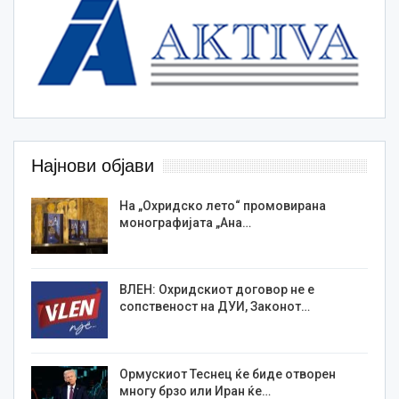
Најнови објави
На „Охридско лето“ промовирана
монографијата „Ана…
ВЛЕН: Охридскиот договор не е
сопственост на ДУИ, Законот…
Ормускиот Теснец ќе биде отворен
многу брзо или Иран ќе…