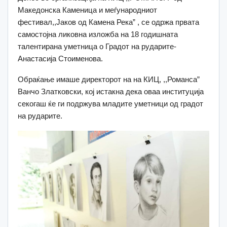
Македонска Каменица и меѓународниот
фестивал,,Јаков од Камена Река” , се одржа првата
самостојна ликовна изложба на 18 годишната
талентирана уметница о Градот на рударите-
Анастасија Стоименова.
Обраќање имаше директорот на на КИЦ, ,,Романса”
Ванчо Златковски, кој истакна дека оваа институција
секогаш ќе ги подржува младите уметници од градот
на рударите.