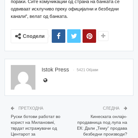
пораки. Сите комуникации од страна на банката се
одвиваат исклучиво преку официјални и безбедни
канали“, велат од банката.
Сподели
Istok Press
5421 Објави
ПРЕТХОДНА
СЛЕДНА
Руски ботови работат во
Кинеската онлајн-
корист на Милановиќ,
продавница под лупа на
тврдат истражувачи од
ЕК: Дали „Тему“ продава
Центарот за
безбедни производи?