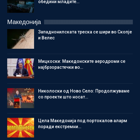
обедини младите…
Македонија
Западнонилската треска се шири во Скопје
и Велес
Мицкоски: Македонските аеродроми се
најбрзорастечки во…
Николоски од Ново Село: Продолжуваме
со проекти што носат…
Цела Македонија под портокалов аларм
поради екстремни…