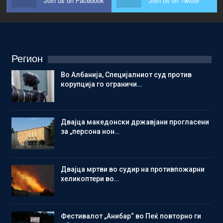
Join us on Facebook
Join us on Twitter
Регион
Во Албанија, Специјалниот суд против
корупција го ограничи…
Двајца македонски државјани прогласени
за „персона нон…
Двајца мртви во судир на противпожарни
хеликоптери во…
Фестивалот „Анибар“ во Пеќ повторно ги