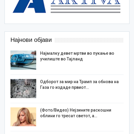
Најнови објави
Најмалку девет мртви во пукање во
училиште во Тајланд
Одборот за мир на Трамп за обнова на
Газа го издаде првиот…
(Фото/Видео) Нејзините раскошни
облини го тресат светот, а…