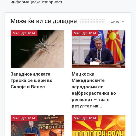
информациска отпорност
Може ќе ви се допадне
Сите
МАКЕДОНИЈА
МАКЕДОНИЈА
Западнонилската
Мицкоски:
треска се шири во
Македонските
Скопје и Велес
аеродроми се
најбрзорастечки во
регионот – тоа е
резултат на…
МАКЕДОНИЈА
МАКЕДОНИЈА