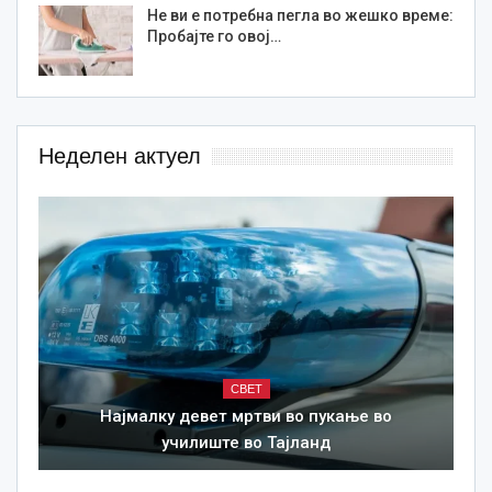
Не ви е потребна пегла во жешко време:
Пробајте го овој…
Неделен актуел
СВЕТ
Најмалку девет мртви во пукање во
училиште во Тајланд