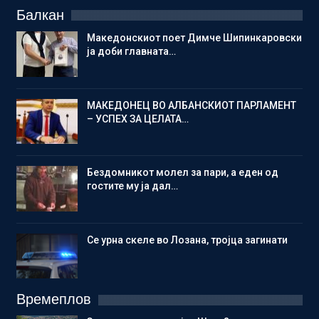
Балкан
Македонскиот поет Димче Шипинкаровски
ја доби главната…
МАКЕДОНЕЦ ВО АЛБАНСКИОТ ПАРЛАМЕНТ
– УСПЕХ ЗА ЦЕЛАТА…
Бездомникот молел за пари, а еден од
гостите му ја дал…
Се урна скеле во Лозана, тројца загинати
Времеплов