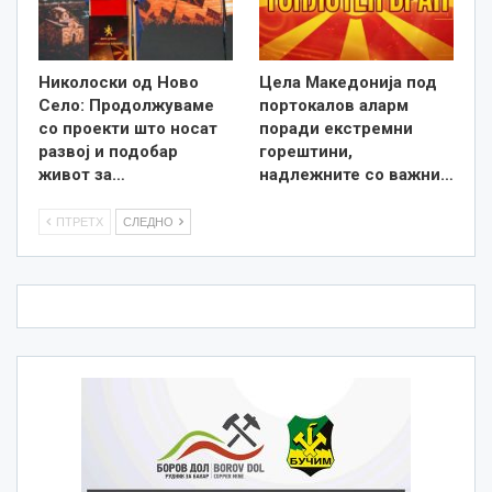
Николоски од Ново
Цела Македонија под
Село: Продолжуваме
портокалов аларм
со проекти што носат
поради екстремни
развој и подобар
горештини,
живот за…
надлежните со важни…
ПТРЕТХ
СЛЕДНО