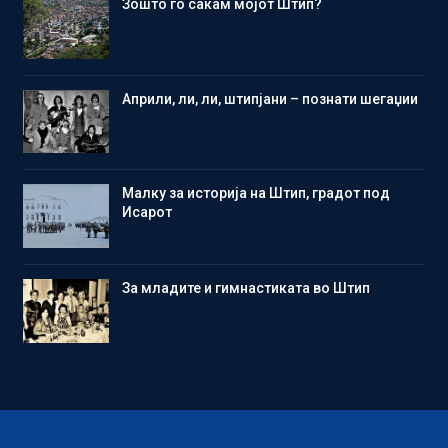
Зошто го сакам мојот Штип?
Aприли, ли, ли, штипјани – познати шегаџии
Малку за историја на Штип, градот под
Исарот
Зa младите и гимнастиката во Штип