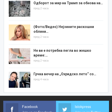
Одборот за мир на Трамп за обнова на…
пред 2 часа
(Фото/Видео) Нејзините раскошни
облини…
пред 2 часа
Не ви е потребна пегла во жешко
време:…
пред 2 часа
Грчка вечер на „Охридско лето“ со…
пред 4 часа
Facebook
Istokpress