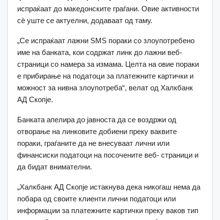
испраќаат до македонските граѓани. Овие активности
сè уште се актуелни, додаваат од таму.
„Се испраќаат лажни SMS пораки со злоупотребено
име на банката, кои содржат линк до лажни веб-
страници со намера за измама. Целта на овие пораки
е прибирање на податоци за платежните картички и
можност за нивна злоупотреба“, велат од Халкбанк
АД Скопје.
Банката апелира до јавноста да се воздржи од
отворање на линковите добиени преку ваквите
пораки, граѓаните да не внесуваат лични или
финансиски податоци на посочените веб- страници и
да бидат внимателни.
„Халкбанк АД Скопје истакнува дека никогаш нема да
побара од своите клиенти лични податоци или
информации за платежните картички преку ваков тип