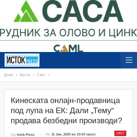
Дома
Вести
Свет
Кинеската онлајн-продавница
под лупа на ЕК: Дали „Тему“
продава безбедни производи?
СВЕТ
На
11 Јан, 2025 во 10:03 часот.
Од
Istok Press