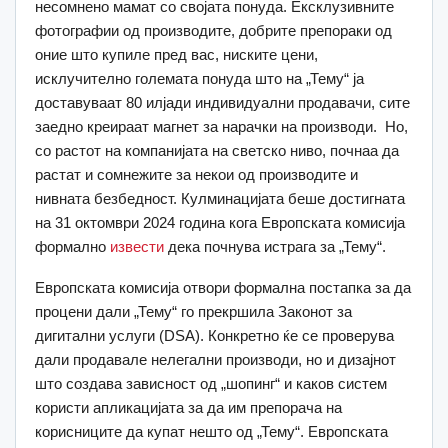
несомнено мамат со својата понуда. Ексклузивните
фотографии од производите, добрите препораки од
оние што купиле пред вас, ниските цени,
исклучително големата понуда што на „Тему“ ја
доставуваат 80 илјади индивидуални продавачи, сите
заедно креираат магнет за нарачки на производи. Но,
со растот на компанијата на светско ниво, почнаа да
растат и сомнежите за некои од производите и
нивната безбедност. Кулминацијата беше достигната
на 31 октомври 2024 година кога Европската комисија
формално
извести
дека почнува истрага за „Тему“.
Европската комисија отвори формална постапка за да
процени дали „Тему“ го п
рекршила Законот за
дигитални услуги (DSA). Конкретно ќе се проверува
дали продавале нелегални производи, но и дизајнот
што создава зависност од „шопинг“ и каков систем
користи апликацијата за да им препорача на
корисниците да купат нешто од „Тему“. Европската