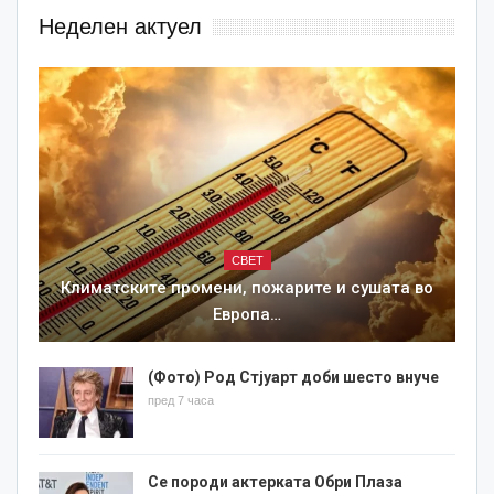
Неделен актуел
СВЕТ
Климатските промени, пожарите и сушата во
Европа…
(Фото) Род Стјуарт доби шесто внуче
пред 7 часа
Се породи актерката Обри Плаза