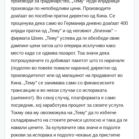
производи за градинарство, „Тему“ нуди илјадници
производи по непобедливи цени. Производите
доаѓаат во посебни пратки директно од Кина. Се
проценува дека само во Германија дневно доаѓаат 400
илјади пратки од „Тему“ и од неговиот „близнак“ –
фирмата Шеин. „Тему“ успева да ги обезбеди овие
дампинг-цени затоа што оперира исклучиво како
место каде се одвива пазарот. Тоа значи дека
потрошувачите го добиваат пакетот што го нарачале
(поделен во повеќе помали нарачки) директно од
производителот или од магацинот на продавачот во
Кина. „Тему“ се занимава само со финансиските
трансакции и во некои случаи со испораката
(шипингот). Во секој случај, платформата е само
посредник, кој заработува процент за своите услуги.
Токму ова му овозможува на „Тему“ да го избегне
складирањето на стоките речиси целосно и така да ги
намали цените. За купувачите ова значи и подолги
рокови за испорака и подолго чекање да пристигне