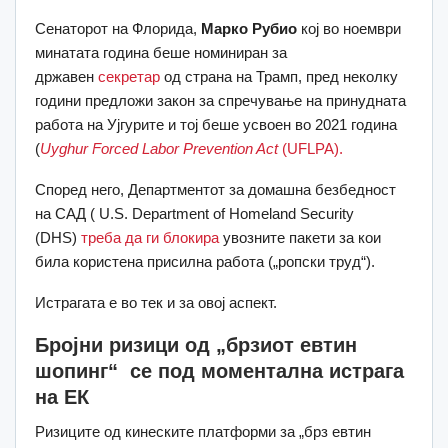
Сенаторот на Флорида,
Марко Рубио
кој во ноември
минатата година беше номиниран за
државен
секретар
од страна на Трамп, пред неколку
години предложи закон за спречување на принудната
работа на Ујгурите и тој беше усвоен во 2021 година
(
Uyghur Forced Labor Prevention Act
(UFLPA).
Според него, Департментот за домашна безбедност
на САД ( U.S. Department of Homeland Security
(DHS)
треба да ги блокира
увозните пакети за кои
била користена присилна работа („ропски труд“).
Истрагата е во тек и за овој аспект.
Бројни ризици од „брзиот евтин
шопинг“ се под моментална истрага
на ЕК
Ризиците од кинеските платформи за „брз евтин