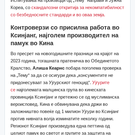
Испитувања на производи од „Тему“ направи и Јужна
Кореа, со
скандалозни откритија за некомпатибилност
со безбедносните стандарди и во оваа земја.
Контроверзи со присилна работа во
Ксинјанг, најголем производител на
памук во Кина
Во пресрет на новогодишните празници на крајот на
2023 година, тогашната пратеничка во Обединетото
Кралство,
Алиша Кеарнс
побара поголема проверка
на „Тему“ за да се осигури дека „консументите не
придонесуваат за Ујгурскиот геноцид“.
Ујгурите
се
најголемата малцинска група во кинеската
провинција Ксингјанг и претежно се од муслиманска
вероисповед. Кина е обвинувана дека држи во
заложништво повеќе од 1 милион Ујгури во Ксинјанг
против нивната волја изминатите неколку години.
Регионот Ксинјанг произведува една петтина од
целиот памук во светот и групите за заштита на