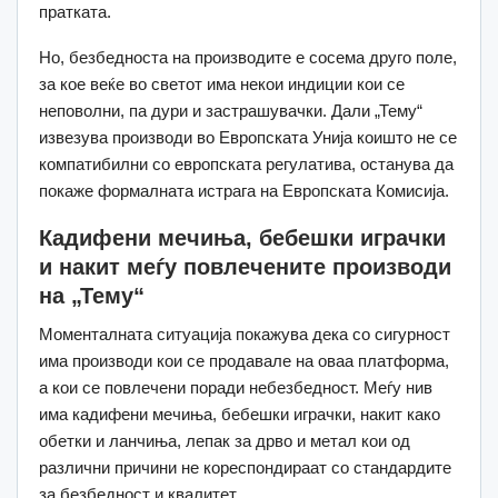
пратката.
Но, безбедноста на производите е сосема друго поле,
за кое веќе во светот има некои индиции кои се
неповолни, па дури и застрашувачки. Дали „Тему“
извезува производи во Европската Унија коишто не се
компатибилни со европската регулатива, останува да
покаже формалната истрага на Европската Комисија.
Кадифени мечиња, бебешки играчки
и накит меѓу повлечените производи
на „Тему“
Моменталната ситуација покажува дека со сигурност
има производи кои се продавале на оваа платформа,
а кои се повлечени поради небезбедност. Меѓу нив
има кадифени мечиња, бебешки играчки, накит како
обетки и ланчиња, лепак за дрво и метал кои од
различни причини не кореспондираат со стандардите
за безбедност и квалитет.