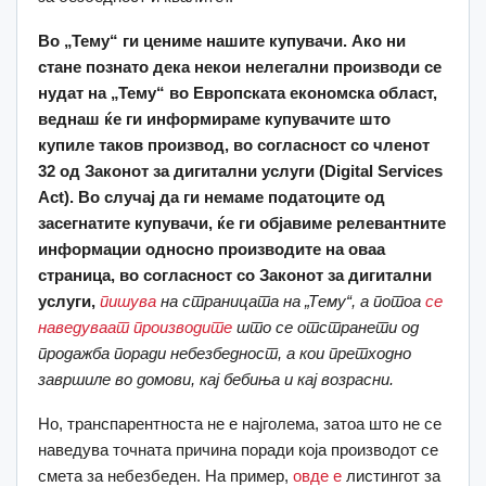
Во „Тему“ ги цениме нашите купувачи. Ако ни
стане познато дека некои нелегални производи се
нудат на „Тему“ во Европската економска област,
веднаш ќе ги информираме купувачите што
купиле таков производ, во согласност со членот
32 од Законот за дигитални услуги (Digital Services
Act). Во случај да ги немаме податоците од
засегнатите купувачи, ќе ги објавиме релевантните
информации односно производите на оваа
страница, во согласност со Законот за дигитални
услуги,
пишува
на страницата на „Тему“, а потоа
се
наведуваат производите
што се отстранети од
продажба поради небезбедност, а кои претходно
завршиле во домови, кај бебиња и кај возрасни.
Но, транспарентноста не е најголема, затоа што не се
наведува точната причина поради која производот се
смета за небезбеден. На пример,
овде е
листингот за