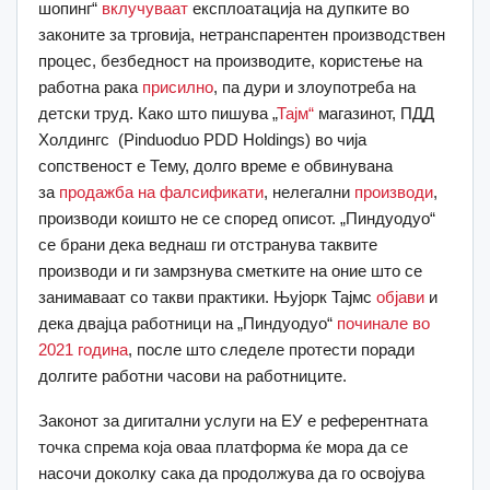
шопинг“
вклучуваат
експлоатација на дупките во
законите за трговија, нетранспарентен производствен
процес, безбедност на производите, користење на
работна рака
присилно
, па дури и злоупотреба на
детски труд. Како што пишува „
Тајм“
магазинот, ПДД
Холдингс (Pinduoduo PDD Holdings) во чија
сопственост е Тему, долго време е обвинувана
за
продажба на фалсификати
, нелегални
производи
,
производи коишто не се според описот. „Пиндуодуо“
се брани дека веднаш ги отстранува таквите
производи и ги замрзнува сметките на оние што се
занимаваат со такви практики. Њујорк Тајмс
објави
и
дека двајца работници на „Пиндуодуо“
починале во
2021 година
, после што следеле протести поради
долгите работни часови на работниците.
Законот за дигитални услуги на ЕУ е референтната
точка спрема која оваа платформа ќе мора да се
насочи доколку сака да продолжува да го освојува