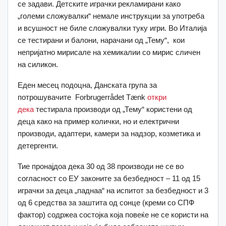
се задави. Детските играчки рекламирани како
„големи сложувалки“ немале инструкции за употреба
и всушност не биле сложувалки туку игри. Во Италија
се тестирани и балони, нарачани од „Тему“, кои
непријатно мирисале на хемикалии со мирис сличен
на силикон.
Еден месец подоцна, Данската група за
потрошувачите Forbrugerrådet Tænk
откри
дека
тестирала производи од „Тему“ користени од
деца како на пример колички, но и електрични
производи, адаптери, камери за надзор, козметика и
детергенти.
Тие пронајдоа дека 30 од 38 производи не се во
согласност со ЕУ законите за безбедност – 11 од 15
играчки за деца „паднаа“ на испитот за безбедност и 3
од 6 средства за заштита од сонце (креми со СПФ
фактор) содржеа состојка која повеќе не се користи на