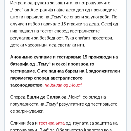
Истрага од групата за заштита на потрошувачите
„Чоис“ од Австралија најде дека дел од производите
што ги нарачале на „Тему“ се опасни за употреба. По
случаен избор нарачале 15 играчки за деца. Секој од
нив паднал на тестот според австралиските
регулативи за безбедност. Тука спаѓаат проектори,
детски часовници, лед светилки итн.
Анонимно купивме и тестиравме 15 производи на
батерија од „Тему“ и секој производ го
тестиравме. Сите паднаа барем на 1 задолжителен
параметар според австралиското
законодавство,
напишаа од „Чоис“.
Според
Ешли де Силва
од „Чоис“, со оглед на
популарноста на „Тему“ резултатите од тестирањето
се загрижувачки.
Слични беа и
тестирањата
од групата за заштита на
потрошувачи „Вич“ од Обединетото Кралство која