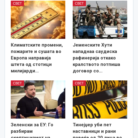
СВЕТ
СВЕТ
Климатските промени,
Јеменските Хути
пожарите и сушата во
нападнаа саудиска
Европа направија
рафинерија откако
штета од стотици
кралството потпиша
милијарди…
договор со…
СВЕТ
СВЕТ
Зеленски за ЕУ: Го
Тинејџер уби пет
разбирам
наставници и рани
скептицизмот на
повеќе од 20 лица во