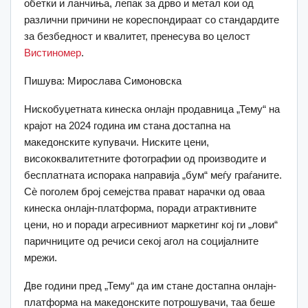
обетки и ланчиња, лепак за дрво и метал кои од
различни причини не кореспондираат со стандардите
за безбедност и квалитет, пренесува во целост
Вистиномер
.
Пишува: Мирослава Симоновска
Нискобуџетната кинеска онлајн продавница „Тему“ на
крајот на 2024 година им стана достапна на
македонските купувачи. Ниските цени,
висококвалитетните фотографии од производите и
бесплатната испорака направија „бум“ меѓу граѓаните.
Сè поголем број семејства прават нарачки од оваа
кинеска онлајн-платформа, поради атрактивните
цени, но и поради агресивниот маркетинг кој ги „лови“
паричниците од речиси секој агол на социјалните
мрежи.
Две години пред „Тему“ да им стане достапна онлајн-
платформа на македонските потрошувачи, таа беше