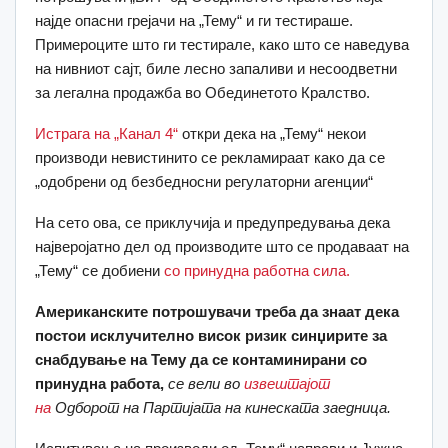
најде опасни грејачи на „Тему“ и ги тестираше.
Примероците што ги тестирале, како што се наведува
на нивниот сајт, биле лесно запаливи и несоодветни
за легална продажба во Обединетото Кралство.
Истрага на „Канал 4“
откри дека на „Тему“ некои
производи невистинито се рекламираат како да се
„одобрени од безбедносни регулаторни агенции“
На сето ова, се приклучија и предупредувања дека
најверојатно дел од производите што се продаваат на
„Тему“ се добиени
со принудна работна сила.
Американските потрошувачи треба да знаат дека
постои исклучително висок ризик синџирите за
снабдување на Тему да се контаминирани со
принудна работа,
се вели во
извештајот
на
Одборот на Партијата на кинеската заедница.