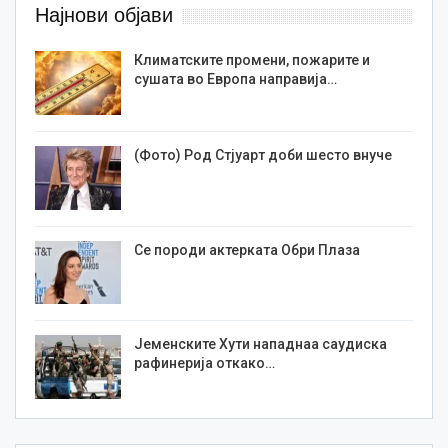
Најнови објави
Климатските промени, пожарите и
сушата во Европа направија…
(Фото) Род Стјуарт доби шесто внуче
Се породи актерката Обри Плаза
Јеменските Хути нападнаа саудиска
рафинерија откако…