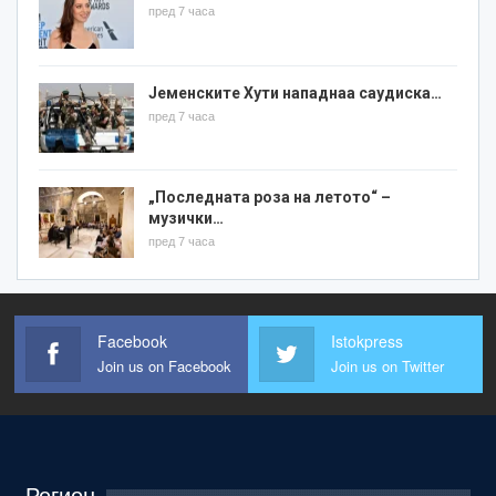
пред 7 часа
Јеменските Хути нападнаа саудиска…
пред 7 часа
„Последната роза на летото“ –
музички…
пред 7 часа
Facebook
Istokpress
Join us on Facebook
Join us on Twitter