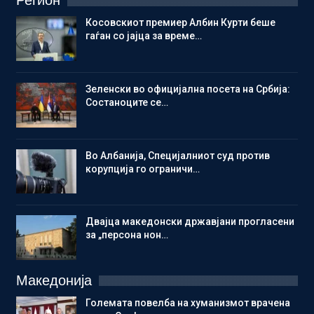
Регион
Косовскиот премиер Албин Курти беше
гаѓан со јајца за време…
Зеленски во официјална посета на Србија:
Состаноците се…
Во Албанија, Специјалниот суд против
корупција го ограничи…
Двајца македонски државјани прогласени
за „персона нон…
Македонија
Големата повелба на хуманизмот врачена