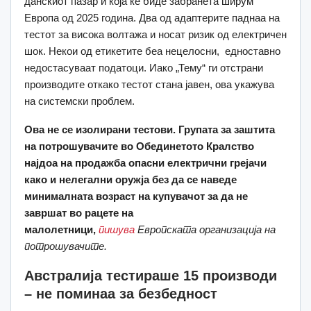
данскиот пазар и која ќе биде забранета ширум
Европа од 2025 година. Два од адаптерите паднаа на
тестот за висока волтажа и носат ризик од електричен
шок. Некои од етикетите беа нецелосни, едноставно
недостасуваат податоци. Иако „Тему“ ги отстрани
производите откако тестот стана јавен, ова укажува
на системски проблем.
Ова не се изолирани тестови. Групата за заштита
на потрошувачите во Обединетото Кралство
најдоа на продажба опасни електрични грејачи
како и нелегални оружја без да се наведе
минималната возраст на купувачот за да не
завршат во рацете на
малолетници,
пишува
Европската организација на
потрошувачите.
Австралија тестираше 15 производи
– не поминаа за безбедност