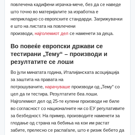
повлечена кадифени играчка-мече, без да се наведе
што точно во материјалите за изработка е
неприкладно со европските стандарди. Загрижувачки
е што на листата на повлечени
производи,
најголемиот дел
се наменети за деца.
Во повеќе европски држави се
тестирани „Тему“ – производи и
резултатите се лоши
Во јули минатата година, Италијанската асоцијација
за заштита на правата на
потрошувачите,
нарачуваше
производи од „Тему“ со
цел да ги тестира. Резултатите беа лоши.
Најголемиот дел од 25-те купени производи не биле
во согласност со националните ни со ЕУ регулативите
за безбедност. На пример, производите наменети за
глодање од страна на бебиња на кои им растат
забите, прелесно се распаѓале, што е ризик бебето да