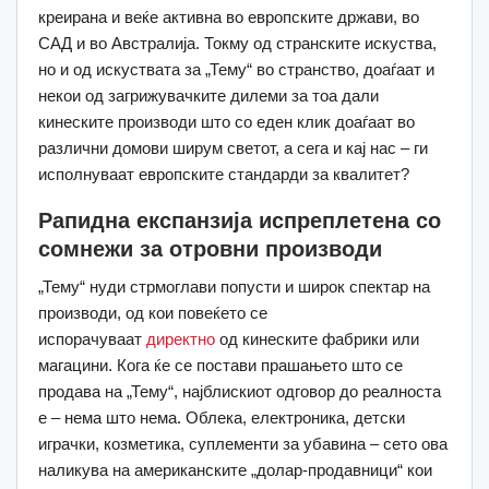
креирана и веќе активна во европските држави, во
САД и во Австралија. Токму од странските искуства,
но и од искуствата за „Тему“ во странство, доаѓаат и
некои од загрижувачките дилеми за тоа дали
кинеските производи што со еден клик доаѓаат во
различни домови ширум светот, а сега и кај нас – ги
исполнуваат европските стандарди за квалитет?
Рапидна експанзија испреплетена со
сомнежи за отровни производи
„Тему“ нуди стрмоглави попусти и широк спектар на
производи, од кои повеќето се
испорачуваат
директно
од кинеските фабрики или
магацини. Кога ќе се постави прашањето што се
продава на „Тему“, најблискиот одговор до реалноста
е – нема што нема. Облека, електроника, детски
играчки, козметика, суплементи за убавина – сето ова
наликува на американските „долар-продавници“ кои