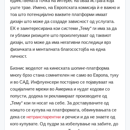
единствената точка на интерес на оваа истрага која
уште трае. Имено, на Европската комисија ѝ е важно и
тоа што потенцијално ваквите платформи имаат
дизајн што може да создаде зависност од услугата.
ЕК е заинтересирана кои системи „Тему“ ги има за да
ги ублажи ризиците што произлегуваат од таквиот
дизајн, што може да има негативни последици врз
физичката и менталната благосостојба на една
личност.
Бизнис моделот на кинеската шопинг-платформа
многу брзо стана сомнителен не само во Европа, туку
и во САД. Инфлуенсери постојано се појавуваат на
социјалните мрежи во Америка и нудат кодови со
попусти, додека ги рекламираат производите од
„Тему“ кои ги носат на себе. За доставувачите од
коишто се купува на платформата, обвинувањата се
дека се
нетранспарентни
и речиси и да не знаете од
кого купувате. Од пудри за избелување на забите, до