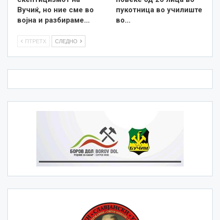
Вучиќ, но ние сме во
пукотница во училиште
војна и разбираме…
во…
ПТРЕТХ
СЛЕДНО