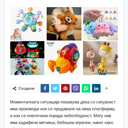
Сподели
Моменталната ситуација покажува дека со сигурност
има производи кои се продавале на оваа платформа,
а кои се повлечени поради небезбедност. Меѓу нив
има кадифени мечиња, бебешки играчки, накит како