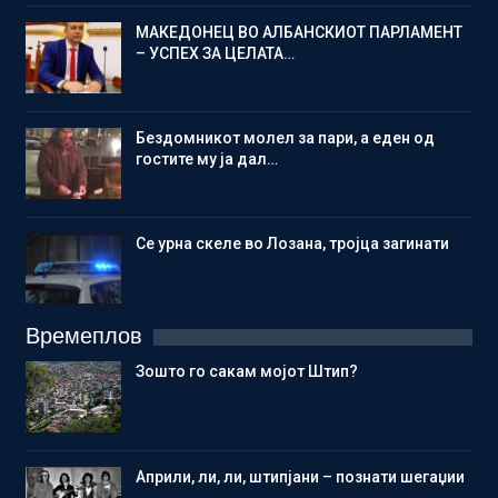
МАКЕДОНЕЦ ВО АЛБАНСКИОТ ПАРЛАМЕНТ
– УСПЕХ ЗА ЦЕЛАТА…
Бездомникот молел за пари, а еден од
гостите му ја дал…
Се урна скеле во Лозана, тројца загинати
Времеплов
Зошто го сакам мојот Штип?
Aприли, ли, ли, штипјани – познати шегаџии