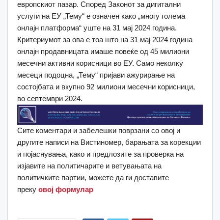
европскиот пазар. Според Законот за дигитални
услуги на ЕУ „Тему“ е означен како „многу голема
онлајн платформа“ уште на 31 мај 2024 година.
Критериумот за ова е тоа што на 31 мај 2024 година
онлајн продавницата имаше повеќе од 45 милиони
месечни активни корисници во ЕУ. Само неколку
месеци подоцна, „Тему“ пријави ажурирање на
состојбата и вкупно 92 милиони месечни корисници,
во септември 2024.
Сите коментари и забелешки поврзани со овој и
другите написи на Вистиномер, барањата за корекции
и појаснувања, како и предлозите за проверка на
изјавите на политичарите и ветувањата на
политичките партии, можете да ги доставите
преку
овој формулар