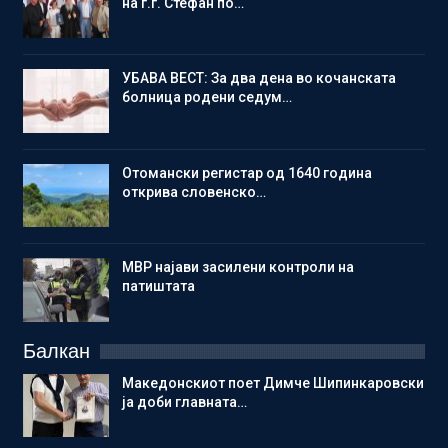
на г.г. Стефан по…
УБАВА ВЕСТ: За два дена во кочанската
болница родени седум…
Отомански регистар од 1640 година
открива словенско…
МВР најави засилени контроли на
патиштата
Балкан
Македонскиот поет Димче Шипинкаровски
ја доби главната…