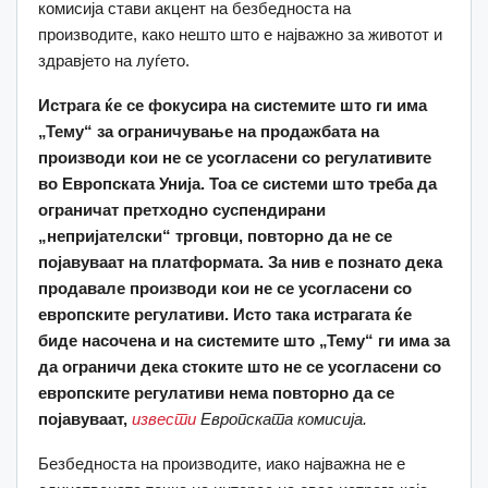
комисија стави акцент на безбедноста на
производите, како нешто што е најважно за животот и
здравјето на луѓето.
Истрага ќе се фокусира на системите што ги има
„Тему“ за ограничување на продажбата на
производи кои не се усогласени со регулативите
во Европската Унија. Тоа се системи што треба да
ограничат претходно суспендирани
„непријателски“ трговци, повторно да не се
појавуваат на платформата. За нив е познато дека
продавале производи кои не се усогласени со
европските регулативи. Исто така истрагата ќе
биде насочена и на системите што „Тему“ ги има за
да ограничи дека стоките што не се усогласени со
европските регулативи нема повторно да се
појавуваат,
извести
Европската комисија.
Безбедноста на производите, иако најважна не е