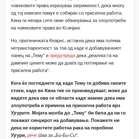
човековите права изразуваа загриженост, дека многу
од тој извезен памук е собиран со присилна работа.
Кина ги негира сите овие обвинувања за злоупотреби
на човековите права во Ксинјанг.
Но, пратеничката Кеарнс, истакна дека има голема
нетранспарентност за тоа од каде е добавувачкиот
ланец на „Тему“ и
предупреди
дека „реалноста на
дампинг цените може да доаѓа од потпирање на
присилна работа“.
Кога ќе погледнете од каде Тему ги добива своите
стоки, каде во Кина тие се произведуваат, може да
видите дека ова се области каде знаеме дека има
злоупотреба и примена на присилна работа врз
Ујгурите. Мојата молба до „Тему“ би била да ни го
покажат синџирот на добавување. Покажете ни
дека не користите работна рака на поробени
Ујгури,
рече
таа за „Би-Би-Си“.