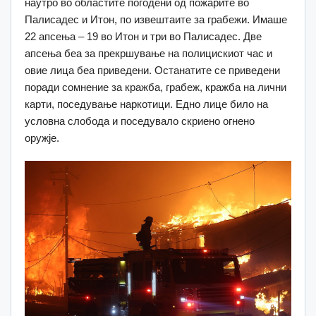
наутро во областите погодени од пожарите во
Палисадес и Итон, по извештаите за грабежи.
Имаше
22 апсења – 19 во Итон и три во Палисадес.
Две
апсења беа за прекршување на полицискиот час и
овие лица беа приведени.
Останатите се приведени
поради сомнение за кражба, грабеж, кражба на лични
карти, поседување наркотици.
Едно лице било на
условна слобода и поседувало скриено огнено
оружје.