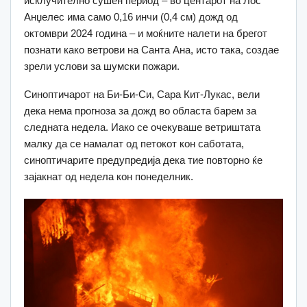
исклучително сушен период – во центарот на Лос
Анџелес има само 0,16 инчи (0,4 см) дожд од
октомври 2024 година – и моќните налети на брегот
познати како ветрови на Санта Ана, исто така, создае
зрели услови за шумски пожари.
Синоптичарот на Би-Би-Си, Сара Кит-Лукас, вели
дека нема прогноза за дожд во областа барем за
следната недела.
Иако се очекуваше ветриштата
малку да се намалат од петокот кон саботата,
синоптичарите предупредија дека тие повторно ќе
зајакнат од недела кон понеделник.