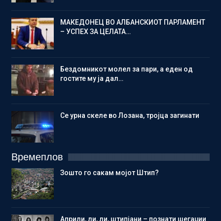
МАКЕДОНЕЦ ВО АЛБАНСКИОТ ПАРЛАМЕНТ
– УСПЕХ ЗА ЦЕЛАТА…
Бездомникот молел за пари, а еден од
гостите му ја дал…
Се урна скеле во Лозана, тројца загинати
Времеплов
Зошто го сакам мојот Штип?
Aприли, ли, ли, штипјани – познати шегаџии