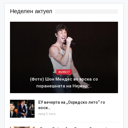
Неделен актуел
ЖИВОТ
(Фото) Шон Мендес во врска со
поранешната на Нејмар:…
ЕУ вечерта на „Охридско лето“ го
носи…
пред 5 часа