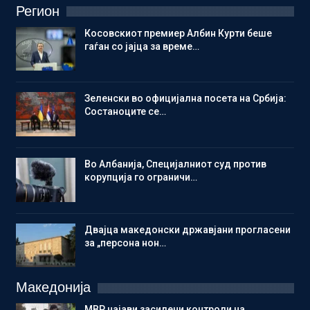
Регион
Косовскиот премиер Албин Курти беше
гаѓан со јајца за време…
Зеленски во официјална посета на Србија:
Состаноците се…
Во Албанија, Специјалниот суд против
корупција го ограничи…
Двајца македонски државјани прогласени
за „персона нон…
Македонија
МВР најави засилени контроли на