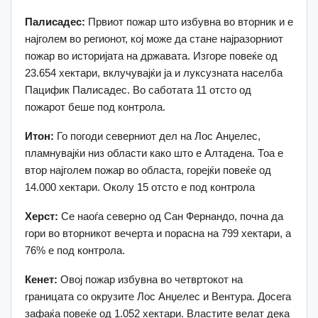
Палисадес:
Првиот пожар што избувна во вторник и е
најголем во регионот, кој може да стане најразорниот
пожар во историјата на државата.
Изгоре повеќе од
23.654 хектари, вклучувајќи ја и луксузната населба
Пацифик Палисадес.
Во саботата 11 отсто од
пожарот беше под контрола.
Итон:
Го погоди северниот дел на Лос Анџелес,
пламнувајќи низ области како што е Алтадена.
Тоа е
втор најголем пожар во областа, горејќи повеќе од
14.000 хектари. Околу 15 отсто е под контрола
Херст:
Се наоѓа северно од Сан Фернандо, почна да
гори во вторникот вечерта и порасна на 799 хектари, а
76% е под контрола.
Кенет:
Овој пожар избувна во четвртокот на
границата со окрузите Лос Анџелес и Вентура.
Досега
зафаќа повеќе од 1.052 хектари.
Властите велат дека