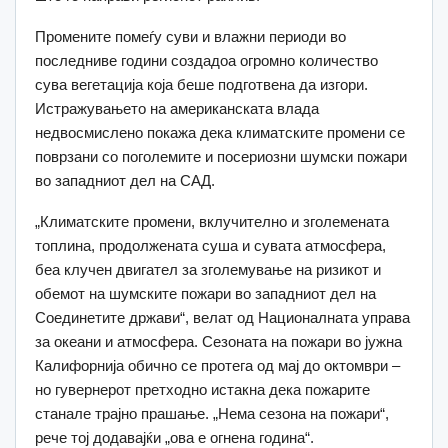
Промените помеѓу суви и влажни периоди во
последниве години создадоа огромно количество
сува вегетација која беше подготвена да изгори.
Истражувањето на американската влада
недвосмислено покажа дека климатските промени се
поврзани со поголемите и посериозни шумски пожари
во западниот дел на САД.
„Климатските промени, вклучително и зголемената
топлина, продолжената суша и сувата атмосфера,
беа клучен двигател за зголемување на ризикот и
обемот на шумските пожари во западниот дел на
Соединетите држави“, велат од Националната управа
за океани и атмосфера.
Сезоната на пожари во јужна
Калифорнија обично се протега од мај до октомври –
но гувернерот претходно истакна дека пожарите
станале трајно прашање.
„Нема сезона на пожари“,
рече тој додавајќи
„ова е огнена година“.