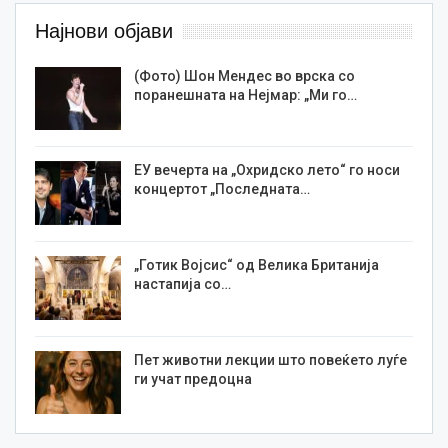
Најнови објави
(Фото) Шон Мендес во врска со
поранешната на Нејмар: „Ми го…
ЕУ вечерта на „Охридско лето“ го носи
концертот „Последната…
„Готик Војсис“ од Велика Британија
настапија со…
Пет животни лекции што повеќето луѓе
ги учат предоцна