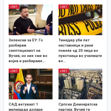
СВЕТ
СВЕТ
Зеленски за ЕУ: Го
Тинејџер уби пет
разбирам
наставници и рани
скептицизмот на
повеќе од 20 лица во
Вучиќ, но ние сме во
пукотница во училиште
војна и разбираме…
во…
СВЕТ
СВЕТ
САД ветуваат 1
Српска Демократска
милијарда долари
партија: Вучиќ ги