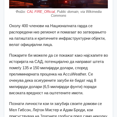
Фото:
CAL FIRE_Official
, Public domain, via Wikimedia
Commons
Околу 400 членови на Националната гарда се
распоредени низ регионот и помагаат во затворањето
на патиштата и критичните инфраструктурни објекти,
велат официјални лица.
Пожарите би можеле да се покажат како најскапите во
историјата на САД, потенцијално да направат штета
помеѓу 135 и 150 милијарди долари, според
прелиминарната проценка на AccuWeather.
Се
очекува дека осигурените загуби ќе бидат над 8
милијарди долари (6,5 милијарди фунти) поради
високата вредност на оштетените имоти.
Познати личности кои ги загубија своите домови се
Мел Гибсон, Лејтон Мистер и Адам Броди, кои
присуствуваа на Златните глобуси пред само неколку