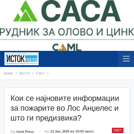
Дома
Вести
Свет
Кои се најновите информации
за пожарите во Лос Анџелес и
што ги предизвика?
СВЕТ
На
13 Јан, 2025 во 10:03 часот.
Од
Istok Press