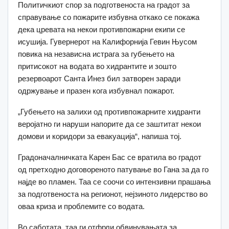
Политичкиот спор за подготвеноста на градот за
справување со пожарите избувна откако се покажа
дека цревата на некои противпожарни екипи се
исушија.
Гувернерот на Калифорнија Гевин Њусом
повика на независна истрага за губењето на
притисокот на водата во хидрантите и зошто
резервоарот Санта Инез бил затворен заради
одржување и празен кога избувнал пожарот.
„Губењето на залихи од противпожарните хидранти
веројатно ги наруши напорите да се заштитат некои
домови и коридори за евакуација“, напиша тој.
Градоначалничката Карен Бас се вратила во градот
од претходно договореното патување во Гана за да го
најде во пламен.
Таа се соочи со интензивни прашања
за подготвеноста на регионот, нејзиното лидерство во
оваа криза и проблемите со водата.
Во саботата, таа ги отфрли обвинувањата за