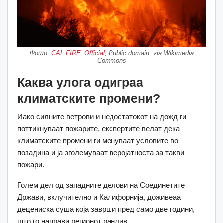
Фото:
CAL FIRE_Official
, Public domain, via Wikimedia
Commons
Каква улога одиграа
климатските промени?
Иако силните ветрови и недостатокот на дожд ги
поттикнуваат пожарите, експертите велат дека
климатските промени ги менуваат условите во
позадина и ја зголемуваат веројатноста за такви
пожари.
Голем дел од западните делови на Соединетите
Држави, вклучително и Калифорнија, доживеаа
децениска суша која заврши пред само две години,
што го направи регионот ранлив.