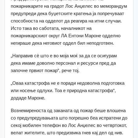
пожарникарите на градот Лос Анџелес во меморандум
предупреди дека буџетските кратења ја попречуваат
способноста на одделот да реагира на итни случаи.
Исто така во саботата, началникот на
пожарникарскиот округ ЛА Ентони Мароне одделно
негираше дека неговиот оддел бил неподготвен.
„Направив сè што е во моја моќ за да се осигурам
дека имаме доволно персонал и ресурси пред да
започне првиот пожар“, рече тој.
„Оваа катастрофа не е поради недоволна подготовка
или носење одлуки. Тоа е природна катастрофа“,
додаде Мароне.
Вознемиреноста од заканата од пожар беше влошена
со предупредувањата што погрешно беа испратени до
секој мобилен телефон во Лос Анџелес во четвртокот,
велат жителите, што предизвика гнев кај дел од нив.