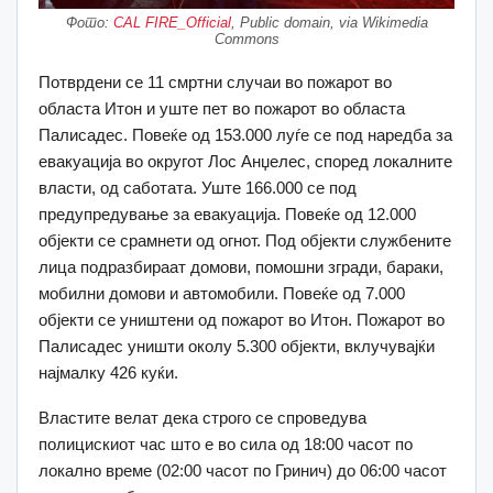
Фото:
CAL FIRE_Official
, Public domain, via Wikimedia
Commons
Потврдени се 11 смртни случаи во пожарот во
областа Итон и уште пет во пожарот во областа
Палисадес.
Повеќе од 153.000 луѓе се под наредба за
евакуација во округот Лос Анџелес, според локалните
власти, од саботата.
Уште 166.000 се под
предупредување за евакуација.
Повеќе од 12.000
објекти се срамнети од огнот.
Под објекти службените
лица подразбираат домови, помошни згради, бараки,
мобилни домови и автомобили.
Повеќе од 7.000
објекти се уништени од пожарот во Итон.
Пожарот во
Палисадес уништи околу 5.300 објекти, вклучувајќи
најмалку 426 куќи.
Властите велат дека строго се спроведува
полицискиот час што е во сила од 18:00 часот по
локално време (02:00 часот по Гринич) до 06:00 часот