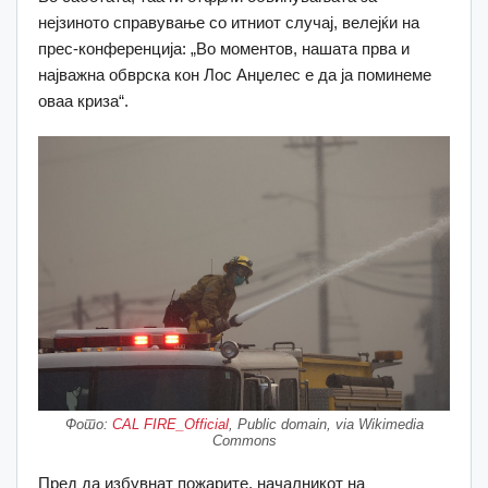
нејзиното справување со итниот случај, велејќи на
прес-конференција: „Во моментов, нашата прва и
најважна обврска кон Лос Анџелес е да ја поминеме
оваа криза“.
Фото:
CAL FIRE_Official
, Public domain, via Wikimedia
Commons
Пред да избувнат пожарите, началникот на