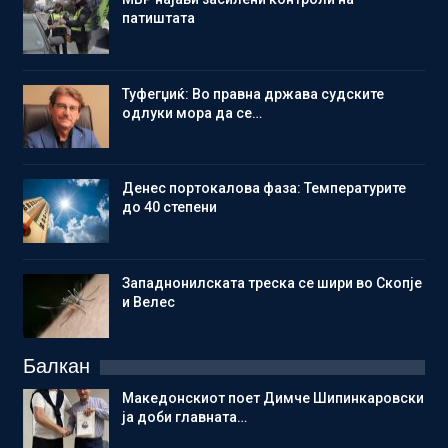
патиштата
Туфегџиќ: Во правна држава судските
одлуки мора да се…
Денес портокалова фаза: Температурите
до 40 степени
Западнонилската треска се шири во Скопје
и Велес
Балкан
Македонскиот поет Димче Шипинкаровски
ја доби главната…