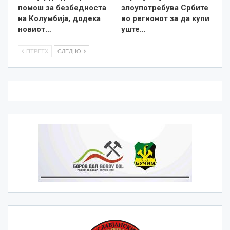
помош за безбедноста
злоупотребува Србите
на Колумбија, додека
во регионот за да купи
новиот…
уште…
ПТРЕТХ
СЛЕДНО