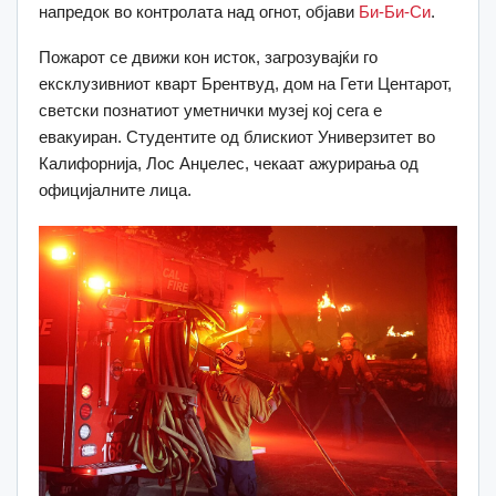
напредок во контролата над огнот, објави
Би-Би-Си
.
Пожарот се движи кон исток, загрозувајќи го
ексклузивниот кварт Брентвуд, дом на Гети Центарот,
светски познатиот уметнички музеј кој сега е
евакуиран.
Студентите од блискиот Универзитет во
Калифорнија, Лос Анџелес, чекаат ажурирања од
официјалните лица.