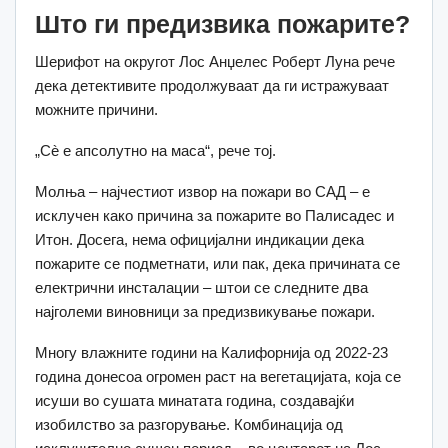
Што ги предизвика пожарите?
Шерифот на округот Лос Анџелес Роберт Луна рече
дека детективите продолжуваат да ги истражуваат
можните причини.
„Сè е апсолутно на маса“, рече тој.
Молња – најчестиот извор на пожари во САД – е
исклучен како причина за пожарите во Палисадес и
Итон.
Досега, нема официјални индикации дека
пожарите се подметнати, или пак, дека причината се
електрични инсталации – штои се следните два
најголеми виновници за предизвикување пожари.
Многу влажните години на Калифорнија од 2022-23
година донесоа огромен раст на вегетацијата, која се
исуши во сушата минатата година, создавајќи
изобилство за разгорување.
Комбинација од