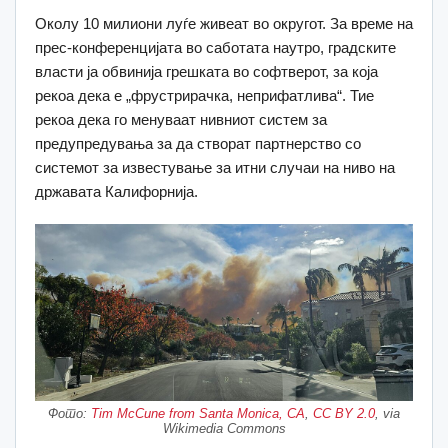
Околу 10 милиони луѓе живеат во округот.
За време на
прес-конференцијата во саботата наутро, градските
власти ја обвинија грешката во софтверот, за која
рекоа дека е „фрустрирачка, неприфатлива“.
Тие
рекоа дека го менуваат нивниот систем за
предупредувања за да створат партнерство со
системот за известување за итни случаи на ниво на
државата Калифорнија.
Фото:
Tim McCune from Santa Monica, CA
,
CC BY 2.0
, via
Wikimedia Commons