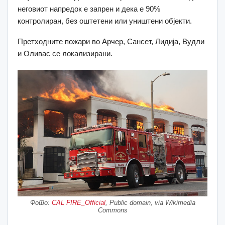
неговиот напредок е запрен и дека е 90%
контролиран, без оштетени или уништени објекти.
Претходните пожари во Арчер, Сансет, Лидија, Вудли
и Оливас се локализирани.
Фото:
CAL FIRE_Official
, Public domain, via Wikimedia
Commons