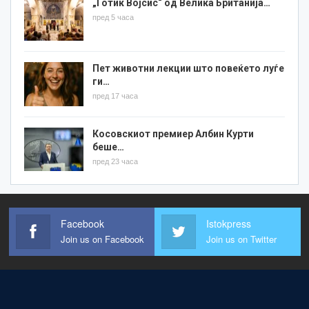
„Готик Војсис“ од Велика Британија…
пред 5 часа
Пет животни лекции што повеќето луѓе
ги…
пред 17 часа
Косовскиот премиер Албин Курти
беше…
пред 23 часа
Facebook
Istokpress
Join us on Facebook
Join us on Twitter