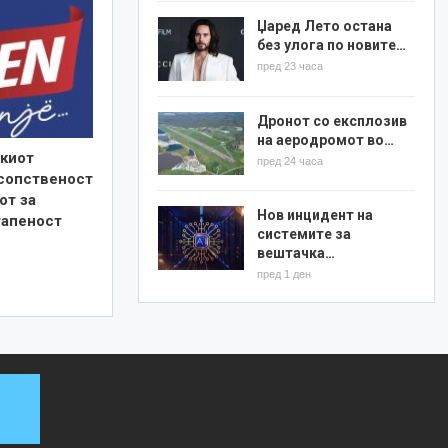
Џаред Лето остана
без улога по новите…
пред 23 часа
Дронот со експлозив
на аеродромот во…
киот
пред 24 часа
 сопственост
от за
Нов инцидент на
тапеност
системите за
вештачка…
пред 1 ден