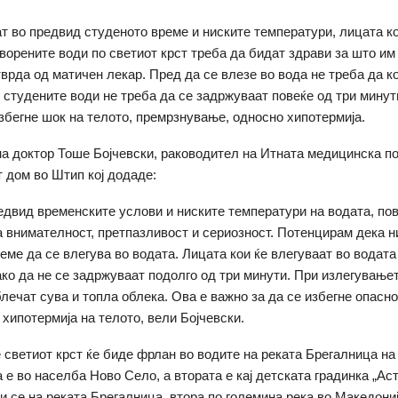
ат во предвид студеното време и ниските температури, лицата ко
творените води по светиот крст треба да бидат здрави за што им
тврда од матичен лекар. Пред да се влезе во вода не треба да 
о студените води не треба да се задржуваат повеќе од три минут
избегне шок на телото, премрзнување, односно хипотермија.
на доктор Тоше Бојчевски, раководител на Итната медицинска п
 дом во Штип кој додаде:
редвид временските услови и ниските температури на водата, по
 внимателност, претпазливост и сериозност. Потенцирам дека н
еме да се влегува во водата. Лицата кои ќе влегуваат во водата
ако да не се задржуваат подолго од три минути. При излегување
лечат сува и топла облека. Ова е важно за да се избегне опасн
 хипотермија на телото, вели Бојчевски.
 светиот крст ќе биде фрлан во водите на реката Брегалница на
 е во населба Ново Село, а втората е кај детската градинка „Ас
и се на реката Брегалница, втора по големина река во Македониј