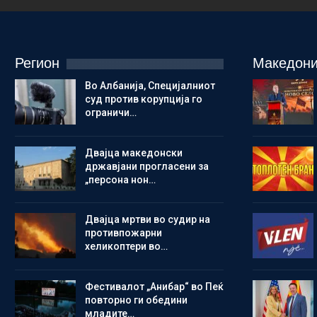
Регион
Македони
Во Албанија, Специјалниот
суд против корупција го
ограничи…
Двајца македонски
државјани прогласени за
„персона нон…
Двајца мртви во судир на
противпожарни
хеликоптери во…
Фестивалот „Анибар“ во Пеќ
повторно ги обедини
младите…