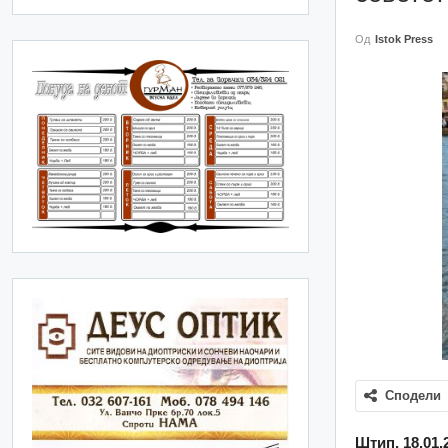
Од
Istok Press
Сподели
Штип, 18.01.