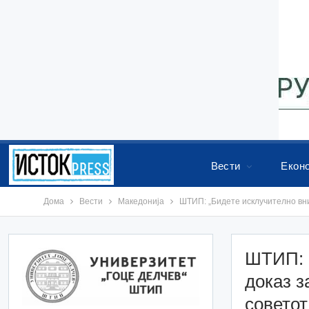
Вести
Екон
Дома
Вести
Македонија
ШТИП: „Бидете исклучително вним
ШТИП: 
доказ з
советот