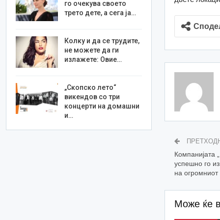
го очекува своето
трето дете, а сега ја…
Споде
Колку и да се трудите,
не можете да ги
излажете: Овие…
„Скопско лето“
викендов со три
концерти на домашни
и…
ПРЕТХОД
Компанијата 
успешно го и
на огромниот
Може ќе 