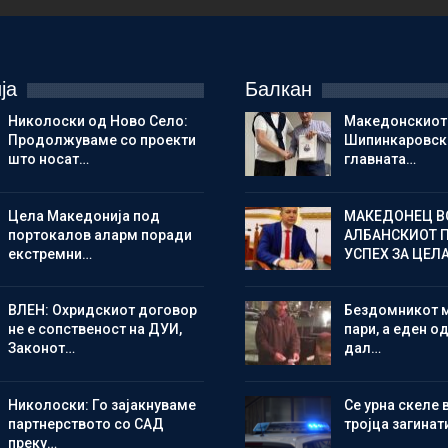
ја
Балкан
Николоски од Ново Село:
Македонскиот
Продолжуваме со проекти
Шипинкаровски
што носат…
главната…
Цела Македонија под
МАКЕДОНЕЦ В
портокалов аларм поради
АЛБАНСКИОТ 
екстремни…
УСПЕХ ЗА ЦЕЛ
ВЛЕН: Охридскиот договор
Бездомникот 
не е сопственост на ДУИ,
пари, а еден од
Законот…
дал…
Николоски: Го зајакнуваме
Се урна скеле 
партнерството со САД
тројца загинат
преку…