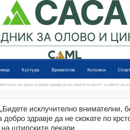
омија
Култура
Времеплов
Колумни
Спор
ателни, без доказ за добро здравје да не скокате по крстот“ е советот на ш
„Бидете исклучително внимателни, б
а добро здравје да не скокате по крсто
 на штипските лекари