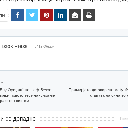
ли
Istok Press
5413 Објави
НА
„Блу Ориџин“ на Џеф Безос
Примирјето договорено меѓу И
зврши првото тест-лансирање
стапува на сила во
 ракетен систем
ви се допадне
Пове