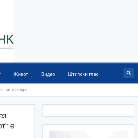
т
Живот
Видео
Штипски глас
типските лекари
ез
т“ е