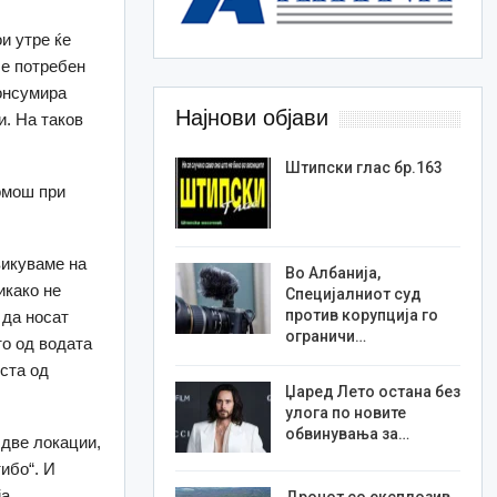
и утре ќе
 е потребен
консумира
Најнови објави
и. На таков
Штипски глас бр.163
омош при
викуваме на
Во Албанија,
икако не
Специјалниот суд
против корупција го
 да носат
ограничи…
то од водата
оста од
Џаред Лето остана без
улога по новите
обвинувања за…
 две локации,
тибо“. И
а.
Дронот со експлозив