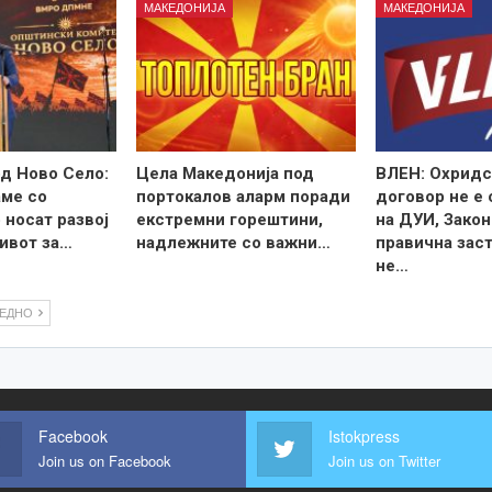
МАКЕДОНИЈА
МАКЕДОНИЈА
д Ново Село:
Цела Македонија под
ВЛЕН: Охридс
ме со
портокалов аларм поради
договор не е
 носат развој
екстремни горештини,
на ДУИ, Закон
ивот за…
надлежните со важни…
правична зас
не…
ЛЕДНО
Facebook
Istokpress
Join us on Facebook
Join us on Twitter