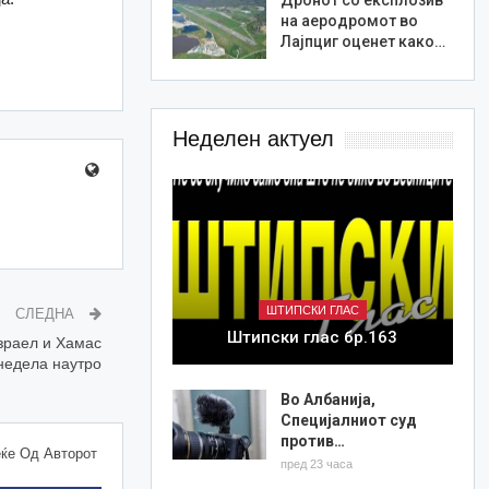
на аеродромот во
Лајпциг оценет како…
Неделен актуел
ШТИПСКИ ГЛАС
СЛЕДНА
Штипски глас бр.163
зраел и Хамас
 недела наутро
Во Албанија,
Специјалниот суд
против…
ќе Од Авторот
пред 23 часа