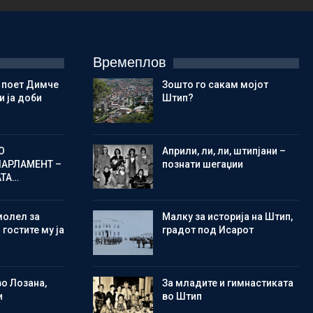
Времеплов
 поет Димче
Зошто го сакам мојот
 ја доби
Штип?
О
Aприли, ли, ли, штипјани –
ПАРЛАМЕНТ –
познати шегаџии
АТА…
молел за
Малку за историја на Штип,
 гостите му ја
градот под Исарот
во Лозана,
Зa младите и гимнастиката
и
во Штип