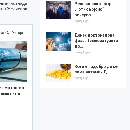
олитичка влада
Ренесансниот хор
осен Жељазков
„Готик Војсис“
вечерва…
пред 1 ден
ќе Од Авторот
Денес портокалова
фаза: Температурите
до…
пред 1 ден
Кога е подобро да се
зема витамин Д –…
пред 1 ден
ет мртви во
илиште во