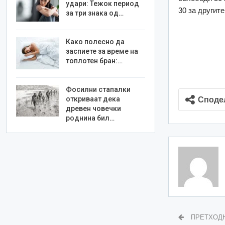
удари: Тежок период
30 за другит
за три знака од…
Како полесно да
заспиете за време на
топлотен бран:…
Фосилни стапалки
откриваат дека
Споде
древен човечки
роднина бил…
ПРЕТХОД