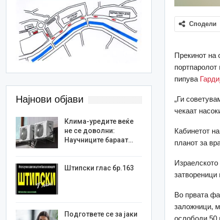
Сподели
Прекинот на о
портпаролот 
пипува
Гарди
Најнови објави
„Ги советува
чекаат насок
Клима-уредите веќе
Кабинетот на
не се доволни:
Научниците бараат…
планот за вр
Израелското 
Штипски глас бр.163
затвореници 
Во првата фа
заложници, ме
Подгответе се за јаки
ослободи 50 