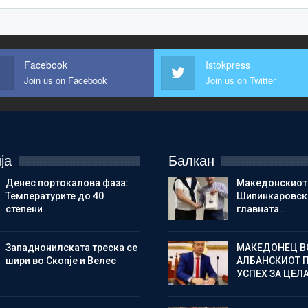
Facebook
Istokpress
Join us on Facebook
Join us on Twitter
ја
Балкан
Денес портокалова фаза:
Македонскиот
Температурите до 40
Шипинкаровски
степени
главната…
Западнонилската треска се
МАКЕДОНЕЦ В
шири во Скопје и Велес
АЛБАНСКИОТ 
УСПЕХ ЗА ЦЕЛ