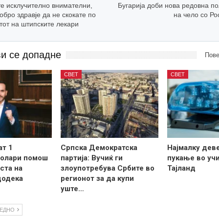
е исклучително внимателни,
Бугарија доби нова редовна п
добро здравје да не скокате по
на чело со Р
етот на штипските лекари
ви се допадне
Пове
СВЕТ
СВЕТ
ат 1
Српска Демократска
Најмалку дев
долари помош
партија: Вучиќ ги
пукање во уч
ста на
злоупотребува Србите во
Тајланд
додека
регионот за да купи
уште…
ЛЕДНО