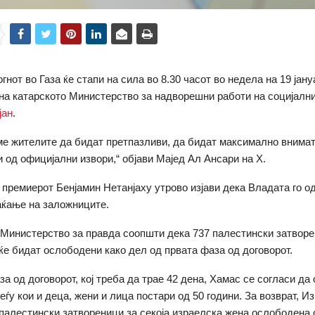
гнот во Газа ќе стапи на сила во 8.30 часот во недела на 19 јану
на катарското Министерство за надворешни работи на социјалн
јан
.
ме жителите да бидат претпазливи, да бидат максимално внимат
и од официјални извори,“ објави Мајед Ал Ансари на Х.
 премиерот Бенјамин Нетанјаху утрово изјави дека Владата го 
аќање на заложниците.
Министерство за правда соопшти дека 737 палестински затворе
ќе бидат ослободени како дел од првата фаза од договорот.
за од договорот, кој треба да трае 42 дена, Хамас се согласи да
ѓу кои и деца, жени и лица постари од 50 години. За возврат, И
палестински затвореници за секоја израелска жена ослободена 