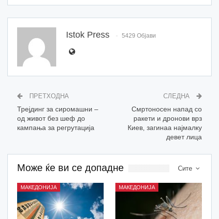
Istok Press
5429 Објави
ПРЕТХОДНА
СЛЕДНА
Трејдинг за сиромашни –
Смртоносен напад со
од живот без шеф до
ракети и дронови врз
кампања за регрутација
Киев, загинаа најмалку
девет лица
Може ќе ви се допадне
Сите
МАКЕДОНИЈА
МАКЕДОНИЈА