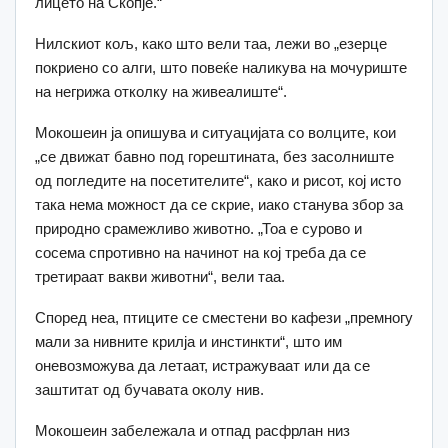
лицето на Скопје.“
Нилскиот кољ, како што вели таа, лежи во „езерце
покриено со алги, што повеќе наликува на мочуриште
на негрижа отколку на живеалиште“.
Мокошеин ја опишува и ситуацијата со волците, кои
„се движат бавно под горештината, без засолниште
од погледите на посетителите“, како и рисот, кој исто
така нема можност да се скрие, иако станува збор за
природно срамежливо животно. „Тоа е сурово и
сосема спротивно на начинот на кој треба да се
третираат вакви животни“, вели таа.
Според неа, птиците се сместени во кафези „премногу
мали за нивните крилја и инстинкти“, што им
оневозможува да летаат, истражуваат или да се
заштитат од бучавата околу нив.
Мокошеин забележала и отпад расфрлан низ