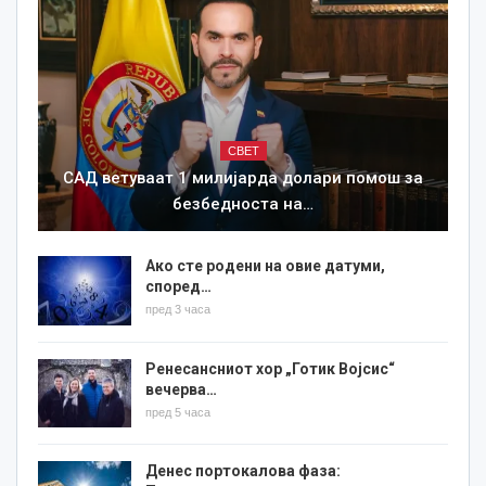
СВЕТ
САД ветуваат 1 милијарда долари помош за
безбедноста на…
Ако сте родени на овие датуми,
според…
пред 3 часа
Ренесансниот хор „Готик Војсис“
вечерва…
пред 5 часа
Денес портокалова фаза: