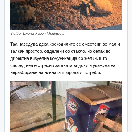
Фото: Елена Хаген Мокошеин
Таа наведува дека крокодилите се сместени во мал и
валкан простор, одделени со стакло, но сепак во
директна визуелна комуникација со желки, што
според неа е стресно за двата видови и укажува на
неразбирање на нивната природа и потреби.