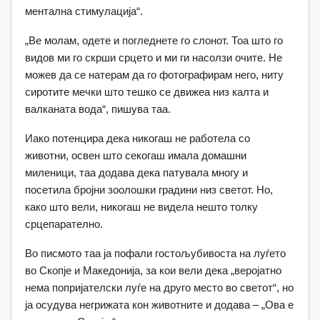
ментална стимулација“.
„Ве молам, одете и погледнете го слонот. Тоа што го
видов ми го скрши срцето и ми ги насолзи очите. Не
можев да се натерам да го фотографирам него, ниту
сиротите мечки што тешко се движеа низ калта и
валканата вода“, пишува таа.
Иако потенцира дека никогаш не работела со
животни, освен што секогаш имала домашни
миленици, таа додава дека патувала многу и
посетила бројни зоолошки градини низ светот. Но,
како што вели, никогаш не видела нешто толку
срцепарателно.
Во писмото таа ја пофали гостољубивоста на луѓето
во Скопје и Македонија, за кои вели дека „веројатно
нема попријателски луѓе на друго место во светот“, но
ја осудува негрижата кон животните и додава – „Ова е