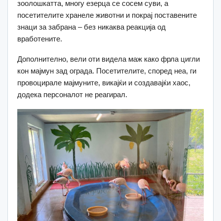
зоолошкатта, многу езерца се сосем суви, а
посетителите хранеле животни и покрај поставените
знаци за забрана – без никаква реакција од
вработените.
Дополнително, вели оти видела маж како фрла цигли
кон мајмун зад ограда. Посетителите, според неа, ги
провоцирале мајмуните, викајќи и создавајќи хаос,
додека персоналот не реагирал.