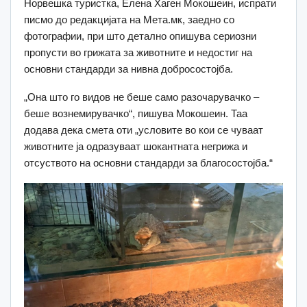
Норвешка туристка, Елена Хаген Мокошеин, испрати
писмо до редакцијата на Мета.мк, заедно со
фотографии, при што детално опишува сериозни
пропусти во грижата за животните и недостиг на
основни стандарди за нивна добросостојба.
„Она што го видов не беше само разочарувачко –
беше вознемирувачко“, пишува Мокошеин. Таа
додава дека смета оти „условите во кои се чуваат
животните ја одразуваат шокантната негрижа и
отсуството на основни стандарди за благосостојба.“