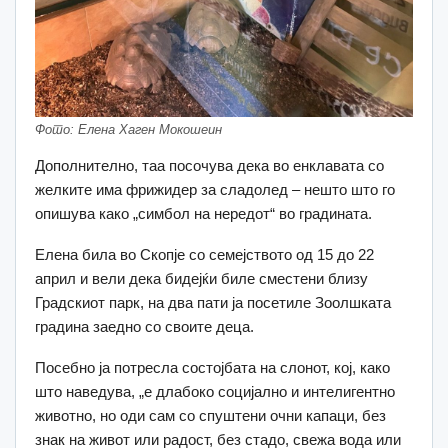
Фото: Елена Хаген Мокошеин
Дополнително, таа посочува дека во енклавата со
желките има фрижидер за сладолед – нешто што го
опишува како „симбол на нередот“ во градината.
Елена била во Скопје со семејството од 15 до 22
април и вели дека бидејќи биле сместени близу
Градскиот парк, на два пати ја посетиле Зоолшката
градина заедно со своите деца.
Посебно ја потресла состојбата на слонот, кој, како
што наведува, „е длабоко социјално и интелигентно
животно, но оди сам со спуштени очни капаци, без
знак на живот или радост, без стадо, свежа вода или