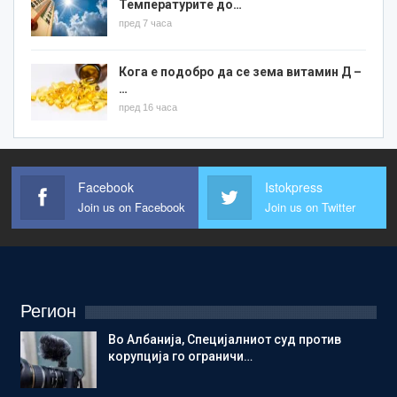
Температурите до…
пред 7 часа
Кога е подобро да се зема витамин Д –
…
пред 16 часа
Facebook
Istokpress
Join us on Facebook
Join us on Twitter
Регион
Во Албанија, Специјалниот суд против
корупција го ограничи…