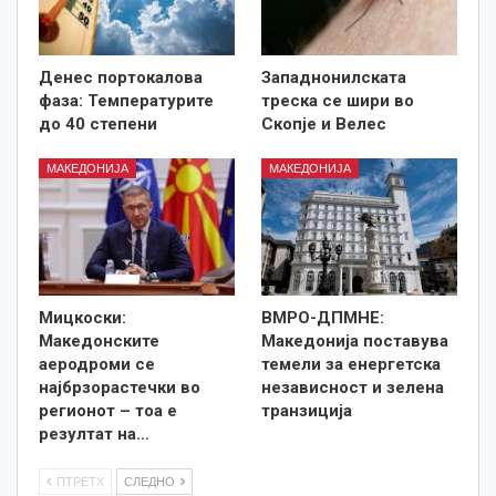
Денес портокалова
Западнонилската
фаза: Температурите
треска се шири во
до 40 степени
Скопје и Велес
МАКЕДОНИЈА
МАКЕДОНИЈА
Мицкоски:
ВМРО-ДПМНЕ:
Македонските
Македонија поставува
аеродроми се
темели за енергетска
најбрзорастечки во
независност и зелена
регионот – тоа е
транзиција
резултат на…
ПТРЕТХ
СЛЕДНО