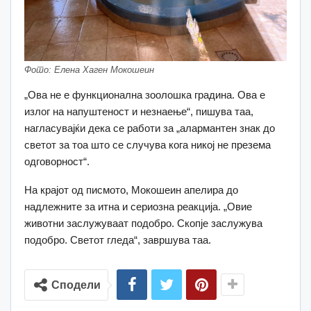
Фото: Елена Хаген Мокошеин
„Ова не е функционална зоолошка градина. Ова е
излог на напуштеност и незнаење“, пишува таа,
нагласувајќи дека се работи за „алармантен знак до
светот за тоа што се случува кога никој не презема
одговорност“.
На крајот од писмото, Мокошеин апелира до
надлежните за итна и сериозна реакција. „Овие
животни заслужуваат подобро. Скопје заслужува
подобро. Светот гледа“, завршува таа.
Сподели