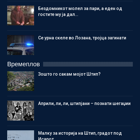
Бездомникот молел за пари, а еден од
гостите му ја дал…
Се урна скеле во Лозана, тројца загинати
Времеплов
Зошто го сакам мојот Штип?
Aприли, ли, ли, штипјани – познати шегаџии
Малку за историја на Штип, градот под
Исарот