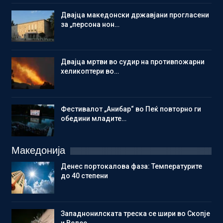
Двајца македонски државјани прогласени
за „персона нон…
Двајца мртви во судир на противпожарни
хеликоптери во…
Фестивалот „Анибар“ во Пеќ повторно ги
обедини младите…
Македонија
Денес портокалова фаза: Температурите
до 40 степени
Западнонилската треска се шири во Скопје
и Велес