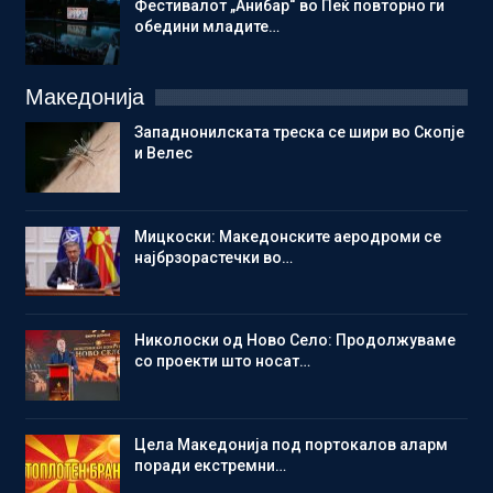
Фестивалот „Анибар“ во Пеќ повторно ги
обедини младите…
Македонија
Западнонилската треска се шири во Скопје
и Велес
Мицкоски: Македонските аеродроми се
најбрзорастечки во…
Николоски од Ново Село: Продолжуваме
со проекти што носат…
Цела Македонија под портокалов аларм
поради екстремни…