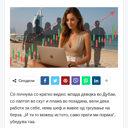
Сподели
Сѐ почнува со кратко видео: млада девојка во Дубаи,
со лаптоп во скут и плажа во позадина, вели дека
работи за себе, нема шеф и живее од тргување на
берза. „И ти го можеш истото, само прати ми порака“,
убедува таа.