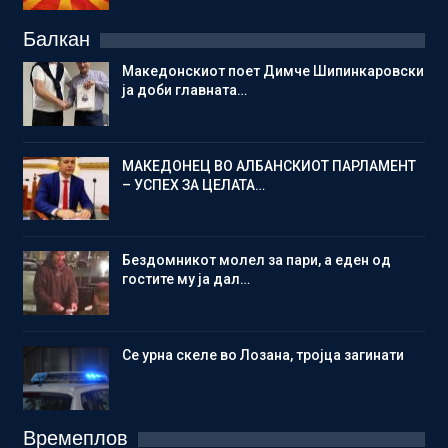
Балкан
Македонскиот поет Димче Шипинкаровски
ја доби главната…
МАКЕДОНЕЦ ВО АЛБАНСКИОТ ПАРЛАМЕНТ
– УСПЕХ ЗА ЦЕЛАТА…
Бездомникот молел за пари, а еден од
гостите му ја дал…
Се урна скеле во Лозана, тројца загинати
Времеплов