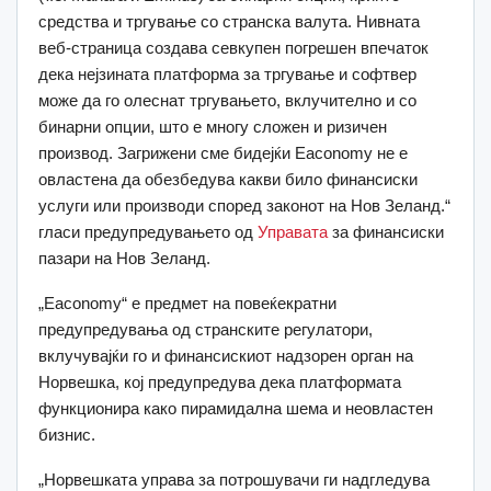
средства и тргување со странска валута. Нивната
веб-страница создава севкупен погрешен впечаток
дека нејзината платформа за тргување и софтвер
може да го олеснат тргувањето, вклучително и со
бинарни опции, што е многу сложен и ризичен
производ. Загрижени сме бидејќи Eaconomy не е
овластена да обезбедува какви било финансиски
услуги или производи според законот на Нов Зеланд.“
гласи предупредувањето од
Управата
за финансиски
пазари на Нов Зеланд.
„Eaconomy“ е предмет на повеќекратни
предупредувања од странските регулатори,
вклучувајќи го и финансискиот надзорен орган на
Норвешка, кој предупредува дека платформата
функционира како пирамидална шема и неовластен
бизнис.
„Норвешката управа за потрошувачи ги надгледува