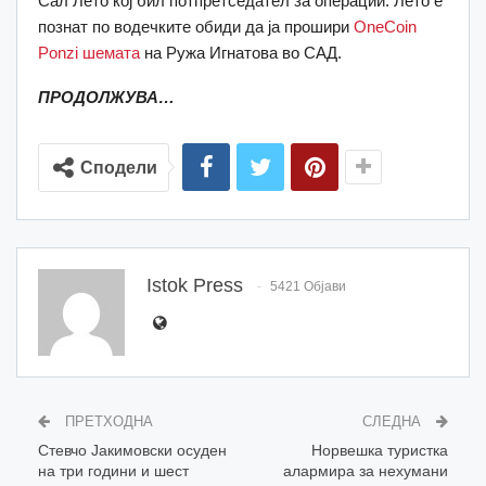
Сал Лето кој бил потпретседател за операции. Лето е
познат по водечките обиди да ја прошири
OneCoin
Ponzi шемата
на Ружа Игнатова во САД.
ПРОДОЛЖУВА…
Сподели
Istok Press
5421 Објави
ПРЕТХОДНА
СЛЕДНА
Стевчо Јакимовски осуден
Норвешка туристка
на три години и шест
алармира за нехумани