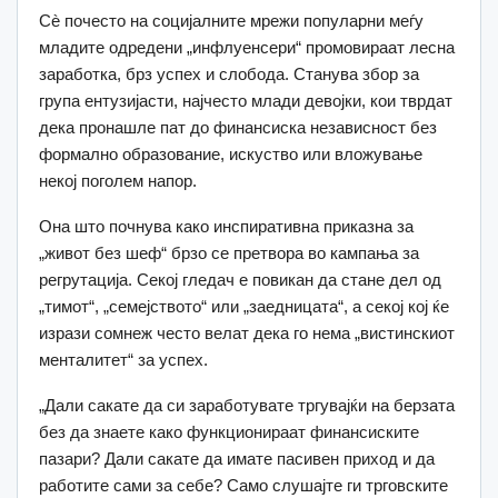
Сè почесто на социјалните мрежи популарни меѓу
младите одредени „инфлуенсери“ промовираат лесна
заработка, брз успех и слобода. Станува збор за
група ентузијасти, најчесто млади девојки, кои тврдат
дека пронашле пат до финансиска независност без
формално образование, искуство или вложување
некој поголем напор.
Она што почнува како инспиративна приказна за
„живот без шеф“ брзо се претвора во кампања за
регрутација. Секој гледач е повикан да стане дел од
„тимот“, „семејството“ или „заедницата“, а секој кој ќе
изрази сомнеж често велат дека го нема „вистинскиот
менталитет“ за успех.
„Дали сакате да си заработувате тргувајќи на берзата
без да знаете како функционираат финансиските
пазари? Дали сакате да имате пасивен приход и да
работите сами за себе? Само слушајте ги трговските