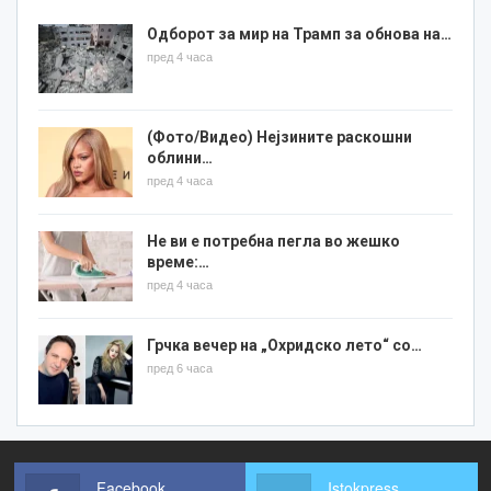
Одборот за мир на Трамп за обнова на…
пред 4 часа
(Фото/Видео) Нејзините раскошни
облини…
пред 4 часа
Не ви е потребна пегла во жешко
време:…
пред 4 часа
Грчка вечер на „Охридско лето“ со…
пред 6 часа
Facebook
Istokpress