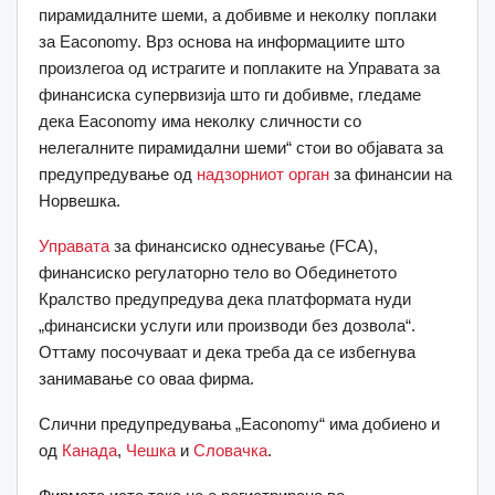
пирамидалните шеми, а добивме и неколку поплаки
за Eaconomy. Врз основа на информациите што
произлегоа од истрагите и поплаките на Управата за
финансиска супервизија што ги добивме, гледаме
дека Eaconomy има неколку сличности со
нелегалните пирамидални шеми“ стои во објавата за
предупредување од
надзорниот орган
за финансии на
Норвешка.
Управата
за финансиско однесување (FCA),
финансиско регулаторно тело во Обединетото
Кралство предупредува дека платформата нуди
„финансиски услуги или производи без дозвола“.
Оттаму посочуваат и дека треба да се избегнува
занимавање со оваа фирма.
Слични предупредувања „Eaconomy“ има добиено и
од
Канада
,
Чешка
и
Словачка
.