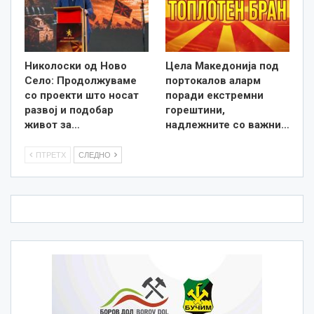
Николоски од Ново
Цела Македонија под
Село: Продолжуваме
портокалов аларм
со проекти што носат
поради екстремни
развој и подобар
горештини,
живот за…
надлежните со важни…
ПТРЕТХ
СЛЕДНО