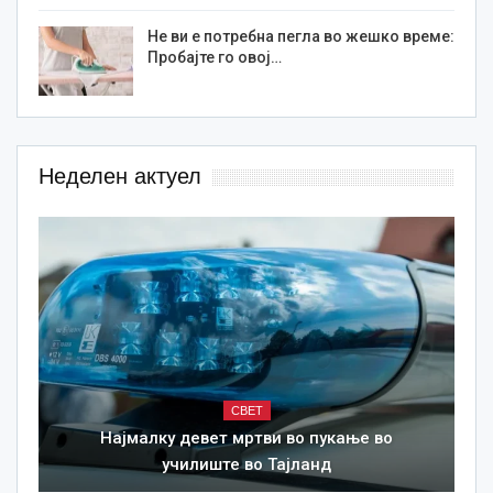
Не ви е потребна пегла во жешко време:
Пробајте го овој…
Неделен актуел
СВЕТ
Најмалку девет мртви во пукање во
училиште во Тајланд