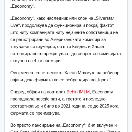
„Eaconomy“.
„Eaconomy“, како наследник или клон на „Silverstar
Live“, продолжува да функционира и покрај фактот
што ниту компанијата ниту нејзините сопственици не
се регистрирани во Американската комисија за
тргување со фјучерси, со што Кендис и Хасан
потенцијално го прекршуваат договорот со комисијата
склучен на 4-ти ноември.
Овој месец, сопственикот Хасан Махмуд, на вебинар
најави дека фирмата ќе се ребрендира во „Iqonic“.
Според објави на порталот
BehindMLM
, Еaconomy
пропаднала повеќе пати, а третото и последно
рестартирање и било во 2021 година, се до 2025 кога
фирмата се преименува.
Во првото лансирање на „Eaconomy“, бил вклучен и