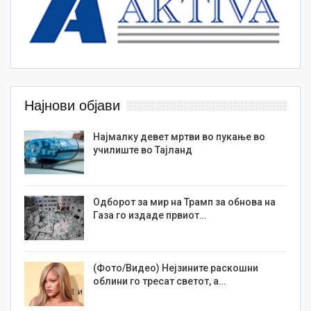
Најнови објави
Најмалку девет мртви во пукање во
училиште во Тајланд
Одборот за мир на Трамп за обнова на
Газа го издаде првиот…
(Фото/Видео) Нејзините раскошни
облини го тресат светот, а…