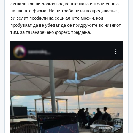
сигнали кои ви доаѓаат од вештачката интелигенција
на нашата фирма. Не ви треба никакво предзнаење“,
ви велат профили на социјалните мрежи, кои
пробуваат да ве убедат да се придружите во нивниот
тим, за таканаречено форекс трејдање.