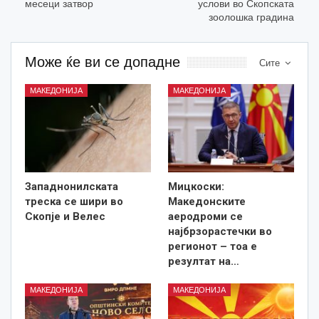
месеци затвор
услови во Скопската
зоолошка градина
Може ќе ви се допадне
Сите
МАКЕДОНИЈА
МАКЕДОНИЈА
Западнонилската
Мицкоски:
треска се шири во
Македонските
Скопје и Велес
аеродроми се
најбрзорастечки во
регионот – тоа е
резултат на…
МАКЕДОНИЈА
МАКЕДОНИЈА