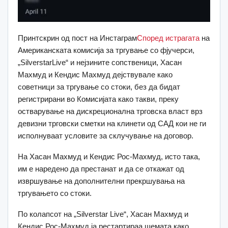
Принтскрин од пост на Инстаграм
Според истрагата
на
Американската комисија за тргување со фјучерси,
„SilverstarLive“ и нејзините сопственици, Хасан
Махмуд и Кендис Махмуд дејствувале како
советници за тргување со стоки, без да бидат
регистрирани во Комисијата како такви, преку
остварување на дискреционална трговска власт врз
девизни трговски сметки на клинети од САД кои не ги
исполнуваат условите за склучување на договор.
На Хасан Махмуд и Кендис Рос-Махмуд, исто така,
им е наредено да престанат и да се откажат од
извршување на дополнителни прекршувања на
тргувањето со стоки.
По колапсот на „Silverstar Live“, Хасан Махмуд и
Кендис Рос-Махмуд ја рестартираа шемата како