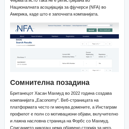
Фирмата исто така не е регистрирана во
Националната асоцијација за фјучерси (NFA) во
Америка, каде што е започната компанијата.
Сомнителна позадина
Британецот Хасан Махмуд во 2022 година создава
компанијата „Eaconomy“. Веб-страницата на
платформата често ги менува домените, а Инстаграм
профилот е полн со мотивациони објави, вклучително
и лажна насловна страница на Форбс со Махмуд.
Списанието никогаш нема објавено сторија за него.