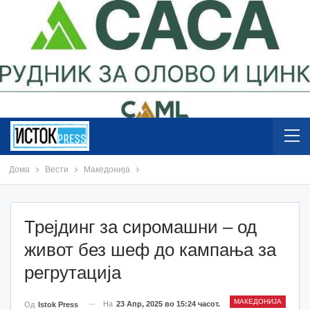
Дома
Вести
Македонија
Трејдинг за сиромашни – од
живот без шеф до кампања за
регрутација
МАКЕДОНИЈА
На
23 Апр, 2025 во 15:24 часот.
Од
Istok Press