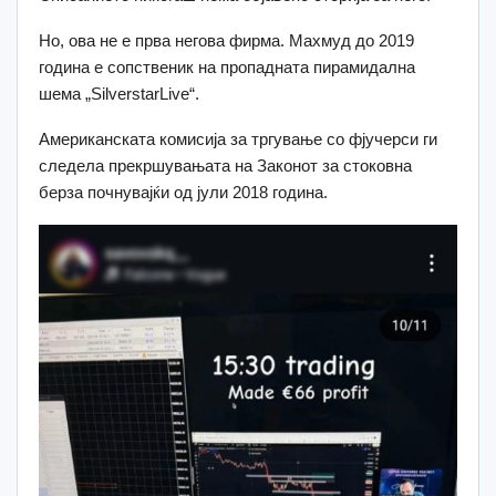
Но, ова не е прва негова фирма. Махмуд до 2019
година е сопственик на пропадната пирамидална
шема „SilverstarLive“.
Американската комисија за тргување со фјучерси ги
следела прекршувањата нa Законот за стоковна
берза почнувајќи од јули 2018 година.