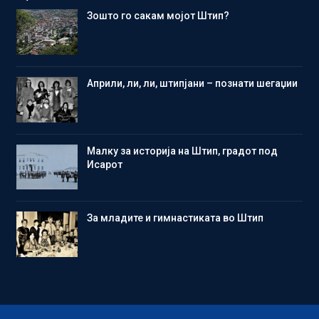
Зошто го сакам мојот Штип?
Aприли, ли, ли, штипјани – познати шегаџии
Малку за историја на Штип, градот под
Исарот
Зa младите и гимнастиката во Штип