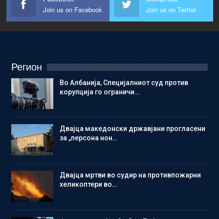
Join us on Facebook
Join us on Twitter
Регион
Во Албанија, Специјалниот суд против
корупција го ограничи…
Двајца македонски државјани прогласени
за „персона нон…
Двајца мртви во судир на противпожарни
хеликоптери во…