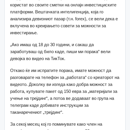
користат во своите сметки на онлајн инвестициските
платформи. Вештачката интелигенција, која го
анализира девизниот пазар (т.н. forex), се вели дека е
вклучена во креирањето совети за можности за
инвестирање.
„Ако имаш од 18 до 30 години, и сакаш да
заработуваш од било каде, пиши ми порака“ вели
девојка во видео на ТикТок.
Откако ќе им испратите порака, имате можност да
разговарате на телефон за „работата“ со креаторот на
видеото. Доколку ви изгеда како добра можност за
работа, купувате пакет од 150 евра за „материјали за
учење на трејдинг“, а потоа ве додаваат во група на
телеграм каде добивате инструкции за
таканаречениот „трејдинг“.
За секој месец кој го поминувате како член на