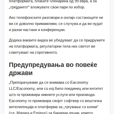
платформата, плаќате членарина од 99 евра, а за
„трејдингот“ вложувате свои пари по избор.
Ако телефонските разговори и онлајн состаноците не
ви се доволно примамливи, се случува и да ви нудат
и разни настани и конференции.
Додека ваквите видеа ве убедуваат да се придружите
на платформата, регулаторни тела низ светот ве
советуваат на спротивното.
Предупредувања во повеќе
држави
„Препорачуваме да се внимава со Eaconomy
LLC/Eaconomy, или со кој било поединец или ентитет
што ги промовира нивните услуги или производи.
Eaconomy го промовира својот софтвер со вештачка
интелигенција и платформа за „тргување со копии“
(т.е. Manara и Eminus) за бинарни опции, крипто