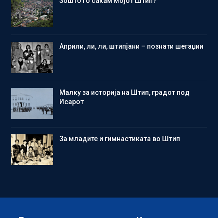
Зошто го сакам мојот Штип?
Aприли, ли, ли, штипјани – познати шегаџии
Малку за историја на Штип, градот под
Исарот
Зa младите и гимнастиката во Штип