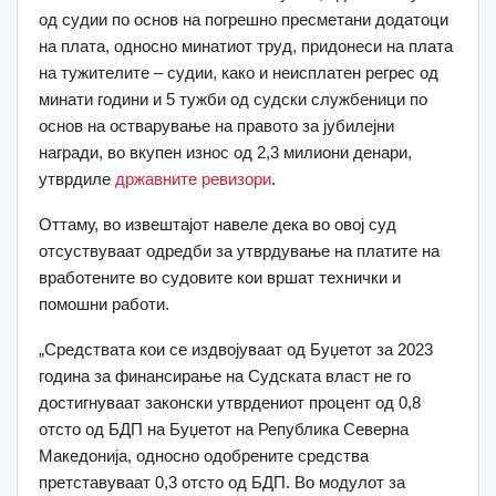
од судии по основ на погрешно пресметани додатоци
на плата, односно минатиот труд, придонеси на плата
на тужителите – судии, како и неисплатен регрес од
минати години и 5 тужби од судски службеници по
основ на остварување на правото за јубилејни
награди, во вкупен износ од 2,3 милиони денари,
утврдиле
државните ревизори
.
Оттаму, во извештајот навеле дека во овој суд
отсуствуваат одредби за утврдување на платите на
вработените во судовите кои вршат технички и
помошни работи.
„Средствата кои се издвојуваат од Буџетот за 2023
година за финансирање на Судската власт не го
достигнуваат законски утврдениот процент од 0,8
отсто од БДП на Буџетот на Република Северна
Македонија, односно одобрените средства
претставуваат 0,3 отсто од БДП. Во модулот за