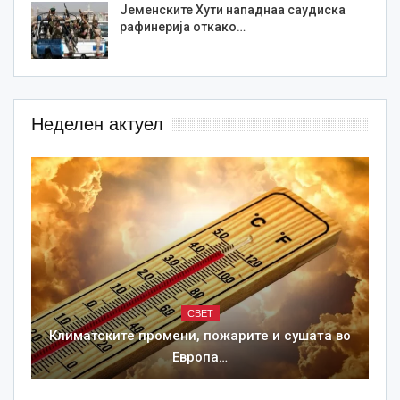
Јеменските Хути нападнаа саудиска
рафинерија откако…
Неделен актуел
СВЕТ
Климатските промени, пожарите и сушата во
Европа…