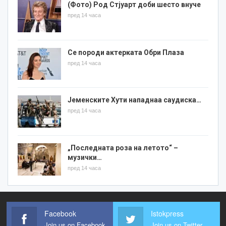
(Фото) Род Стјуарт доби шесто внуче
пред 14 часа
Се породи актерката Обри Плаза
пред 14 часа
Јеменските Хути нападнаа саудиска…
пред 14 часа
„Последната роза на летото“ –
музички…
пред 14 часа
Facebook
Istokpress
Join us on Facebook
Join us on Twitter