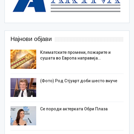
Најнови објави
Климатските промени, пожарите и
сушата во Европа направија…
(Фото) Род Стјуарт доби шесто внуче
Се породи актерката Обри Плаза