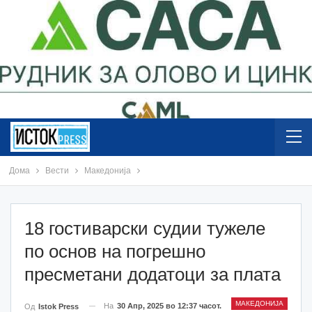
Дома
Вести
Македонија
18 гостиварски судии тужеле
по основ на погрешно
пресметани додатоци за плата
МАКЕДОНИЈА
На
30 Апр, 2025 во 12:37 часот.
Од
Istok Press