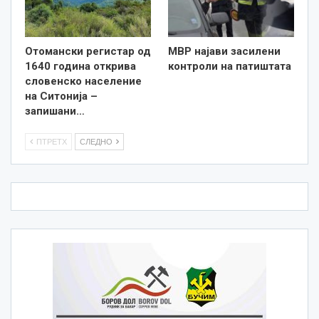
Отомански регистар од
МВР најави засилени
1640 година открива
контроли на патиштата
словенско население
на Ситонија –
запишани…
ПТРЕТХ
СЛЕДНО