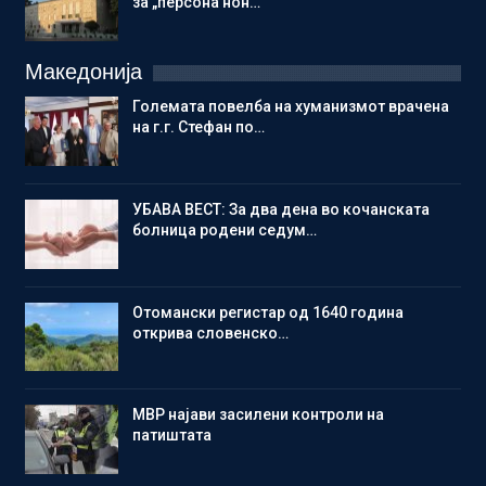
за „персона нон…
Македонија
Големата повелба на хуманизмот врачена
на г.г. Стефан по…
УБАВА ВЕСТ: За два дена во кочанската
болница родени седум…
Отомански регистар од 1640 година
открива словенско…
МВР најави засилени контроли на
патиштата