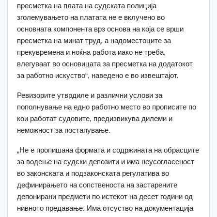
пресметка на плата на судската полиција
зголемувањето на платата не е вклучено во
основната компонента врз основа на која се врши
пресметка на минат труд, а надоместоците за
прекувремена и ноќна работа иако не треба,
влегуваат во основицата за пресметка на додатокот
за работно искуство“, наведено е во извештајот.
Ревизорите утврдиле и различни услови за
пополнување на едно работно место во прописите по
кои работат судовите, предизвикува дилеми и
неможност за постапување.
„Не е пропишана формата и содржината на обрасците
за водење на судски депозити и има неусогласеност
во законската и подзаконската регулатива во
дефинирањето на сопственоста на застарените
депонирани предмети по истекот на десет години од
нивното предавање. Има отсуство на документација