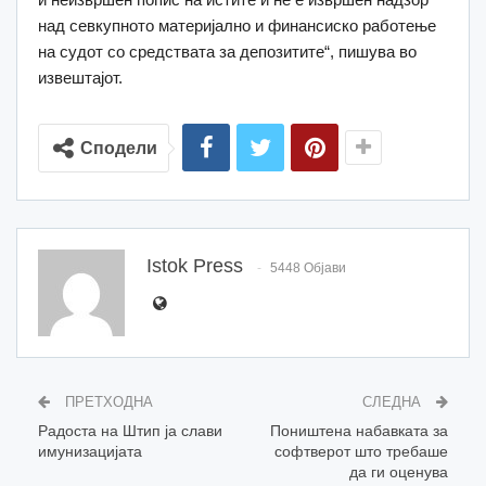
над севкупното материјално и финансиско работење
на судот со средствата за депозитите“, пишува во
извештајот.
Сподели
Istok Press
5448 Објави
ПРЕТХОДНА
СЛЕДНА
Радоста на Штип ја слави
Поништена набавката за
имунизацијата
софтверот што требаше
да ги оценува