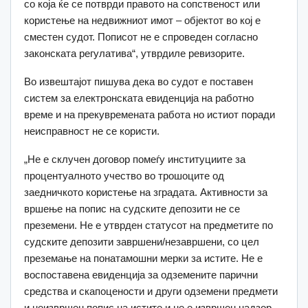
со која ќе се потврди правото на сопственост или
користење на недвижниот имот – објектот во кој е
сместен судот. Пописот не e спроведен согласно
законската регулатива“, утврдиле ревизорите.
Во извештајот пишува дека во судот е поставен
систем за електронската евиденција на работно
време и на прекувремената работа но истиот поради
неисправност не се користи.
„Не е склучен договор помеѓу институциите за
процентуалното учество во трошоците од
заедничкото користење на зградата. Активности за
вршење на попис на судските депозити не се
преземени. Не е утврден статусот на предметите по
судските депозити завршени/незавршени, со цел
преземање на понатамошни мерки за истите. Не е
воспоставена евиденција за одземените парични
средства и скапоцености и други одземени предмети
и неизвршен попис на истите и не е извршен надзор