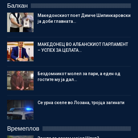
Балкан
Македонскиот поет Димче Шипинкаровски
ја доби главната…
МАКЕДОНЕЦ ВО АЛБАНСКИОТ ПАРЛАМЕНТ
– УСПЕХ ЗА ЦЕЛАТА…
Бездомникот молел за пари, а еден од
гостите му ја дал…
Се урна скеле во Лозана, тројца загинати
Времеплов