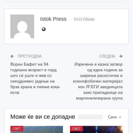
Istok Press
5413 Објави
ПРЕТХОДНА
СЛЕДНА
Ворен Бафет на 94
Изречена е казна затвор
годишна возраст е горд
од една година за
што сè уште е жив со
ширење расистички и
секојдневно јадење на
ксенофобичен материјал
брза храна и пиење кока-
кон ЛГБТИ заедницата
кола
како припадници на
маргинализирана група
Може ќе ви се допадне
Сите
СВЕТ
СВЕТ