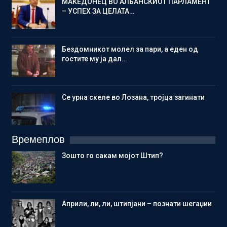
МАКЕДОНЕЦ ВО АЛБАНСКИОТ ПАРЛАМЕНТ
– УСПЕХ ЗА ЦЕЛАТА…
Бездомникот молел за пари, а еден од
гостите му ја дал…
Се урна скеле во Лозана, тројца загинати
Времеплов
Зошто го сакам мојот Штип?
Aприли, ли, ли, штипјани – познати шегаџии