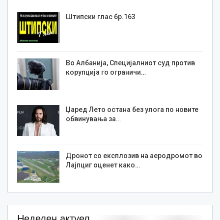
Штипски глас бр.163
Во Албанија, Специјалниот суд против
корупција го ограничи…
Џаред Лето остана без улога по новите
обвинувања за…
Дронот со експлозив на аеродромот во
Лајпциг оценет како…
Неделен актуел