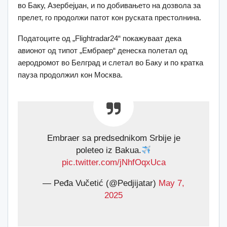
во Баку, Азербејџан, и по добивањето на дозвола за
прелет, го продолжи патот кон руската престолнина.
Податоците од „Flightradar24“ покажуваат дека
авионот од типот „Ембраер“ денеска полетал од
аеродромот во Белград и слетал во Баку и по кратка
пауза продолжил кон Москва.
Embraer sa predsednikom Srbije je
poleteo iz Bakua.
pic.twitter.com/jNhfOqxUca
— Peđa Vučetić (@Pedjijatar)
May 7,
2025