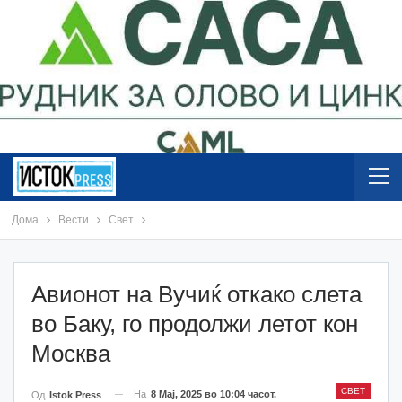
Дома
Вести
Свет
Авионот на Вучиќ откако слета
во Баку, го продолжи летот кон
Москва
СВЕТ
На
8 Мај, 2025 во 10:04 часот.
Од
Istok Press