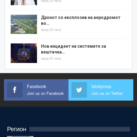
пред 18 часа
Дронот со експлозив на аеродромот
во…
пред 19 часа
Нов инцидент на системите за
вештачка…
пред 20 часа
Facebook
Istokpress
Join us on Facebook
Join us on Twitter
Регион