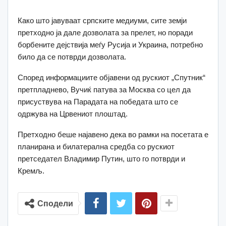
Како што јавуваат српските медиуми, сите земји
претходно ја дале дозволата за прелет, но поради
борбените дејствија меѓу Русија и Украина, потребно
било да се потврди дозволата.
Според информациите објавени од рускиот „Спутник“
претпладнево, Вучиќ патува за Москва со цел да
присуствува на Парадата на победата што се
одржува на Црвениот плоштад.
Претходно беше најавено дека во рамки на посетата е
планирана и билатерална средба со рускиот
претседател Владимир Путин, што го потврди и
Кремљ.
Сподели