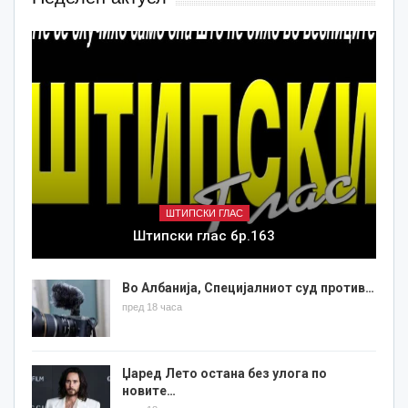
ШТИПСКИ ГЛАС
Штипски глас бр.163
Во Албанија, Специјалниот суд против…
пред 18 часа
Џаред Лето остана без улога по
новите…