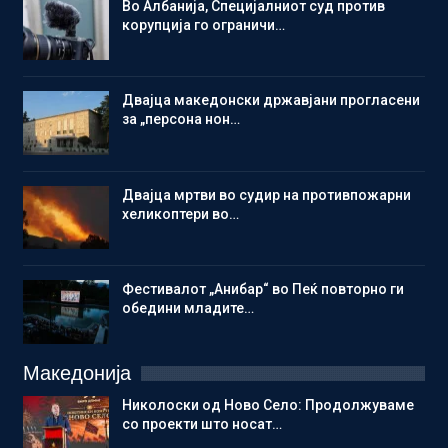
Во Албанија, Специјалниот суд против
корупција го ограничи…
Двајца македонски државјани прогласени
за „персона нон…
Двајца мртви во судир на противпожарни
хеликоптери во…
Фестивалот „Анибар“ во Пеќ повторно ги
обедини младите…
Македонија
Николоски од Ново Село: Продолжуваме
со проекти што носат…