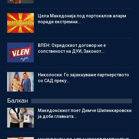
Цела Македонија под портокалов аларм
поради екстремни…
ВЛЕН: Охридскиот договор не е
сопственост на ДУИ, Законот…
Николоски: Го зајакнуваме партнерството
со САД преку…
Балкан
Македонскиот поет Димче Шипинкаровски
ја доби главната…