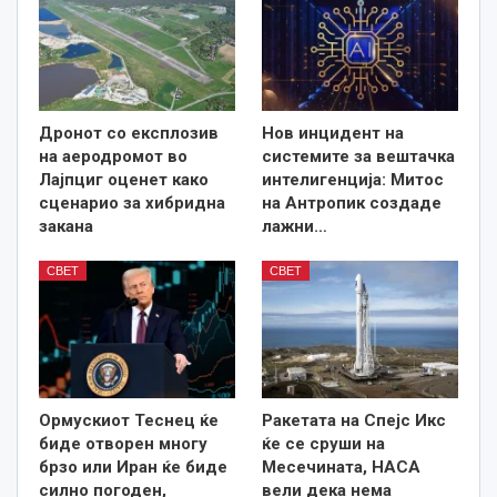
Дронот со експлозив
Нов инцидент на
на аеродромот во
системите за вештачка
Лајпциг оценет како
интелигенција: Митос
сценарио за хибридна
на Антропик создаде
закана
лажни…
СВЕТ
СВЕТ
Ормускиот Теснец ќе
Ракетата на Спејс Икс
биде отворен многу
ќе се сруши на
брзо или Иран ќе биде
Месечината, НАСА
силно погоден,
вели дека нема