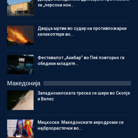
за „персона нон…
Двајца мртви во судир на противпожарни
хеликоптери во…
Фестивалот „Анибар“ во Пеќ повторно ги
обедини младите…
Македонија
Западнонилската треска се шири во Скопје
и Велес
Мицкоски: Македонските аеродроми се
најбрзорастечки во…