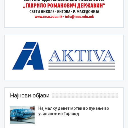
Најнови објави
Најмалку девет мртви во пукање во
училиште во Тајланд