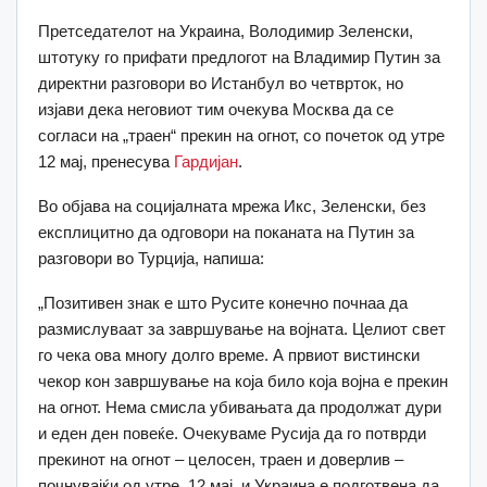
Претседателот на Украина, Володимир Зеленски,
штотуку го прифати предлогот на Владимир Путин за
директни разговори во Истанбул во четврток, но
изјави дека неговиот тим очекува Москва да се
согласи на „траен“ прекин на огнот, со почеток од утре
12 мај, пренесува
Гардијан
.
Во објава на социјалната мрежа Икс, Зеленски, без
експлицитно да одговори на поканата на Путин за
разговори во Турција, напиша:
„Позитивен знак е што Русите конечно почнаа да
размислуваат за завршување на војната. Целиот свет
го чека ова многу долго време. А првиот вистински
чекор кон завршување на која било која војна е прекин
на огнот. Нема смисла убивањата да продолжат дури
и еден ден повеќе. Очекуваме Русија да го потврди
прекинот на огнот – целосен, траен и доверлив –
почнувајќи од утре, 12 мај, и Украина е подготвена да