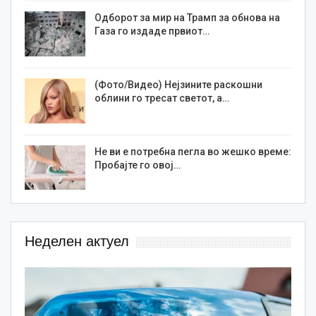
Одборот за мир на Трамп за обнова на
Газа го издаде првиот…
(Фото/Видео) Нејзините раскошни
облини го тресат светот, а…
Не ви е потребна пегла во жешко време:
Пробајте го овој…
Неделен актуел