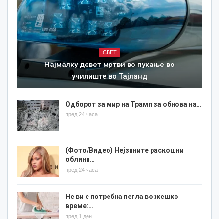
СВЕТ
Најмалку девет мртви во пукање во
училиште во Тајланд
Одборот за мир на Трамп за обнова на…
пред 24 часа
(Фото/Видео) Нејзините раскошни
облини…
пред 24 часа
Не ви е потребна пегла во жешко
време:…
пред 1 ден