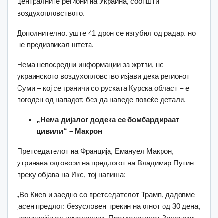
централните региони на Украина, соопшти
воздухопловството.
Дополнително, уште 41 дрон се изгубил од радар, но
не предизвикал штета.
Нема непосредни информации за жртви, но
украинското воздухопловство изјави дека регионот
Суми – кој се граничи со руската Курска област – е
погоден од нападот, без да наведе повеќе детали.
„Нема дијалог додека се бомбардираат
цивили“ – Макрон
Претседателот на Франција, Емануел Макрон,
утринава одговори на предлогот на Владимир Путин
преку објава на Икс, тој напиша:
„Во Киев и заедно со претседателот Трамп, дадовме
јасен предлог: безусловен прекин на огнот од 30 дена,
почнувајќи од понеделник. Претседателот Зеленски