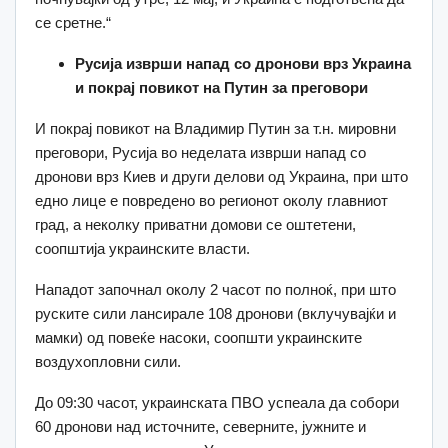
се сретне.“
Русија изврши напад со дронови врз Украина
и покрај повикот на Путин за преговори
И покрај повикот на Владимир Путин за т.н. мировни
преговори, Русија во неделата изврши напад со
дронови врз Киев и други делови од Украина, при што
едно лице е повредено во регионот околу главниот
град, а неколку приватни домови се оштетени,
соопштија украинските власти.
Нападот започнал околу 2 часот по полноќ, при што
руските сили лансирале 108 дронови (вклучувајќи и
мамки) од повеќе насоки, соопшти украинските
воздухопловни сили.
До 09:30 часот, украинската ПВО успеала да собори
60 дронови над источните, северните, јужните и