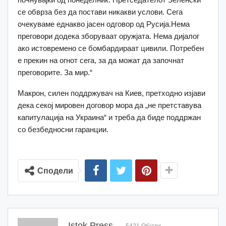
се обврза без да постави никакви услови. Сега
очекуваме еднакво јасен одговор од Русија.Нема
преговори додека зборуваат оружјата. Нема дијалог
ако истовремено се бомбардираат цивили. Потребен
е прекин на огнот сега, за да можат да започнат
преговорите. За мир.“
Макрон, силен поддржувач на Киев, претходно изјави
дека секој мировен договор мора да „не претставува
капитулација на Украина“ и треба да биде поддржан
со безбедносни гаранции.
Сподели
Istok Press