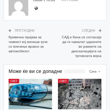
5421 Објави
ПРЕТХОДНА
СЛЕДНА
Кривична пријава за
САД и Кина се согласија
човекот кој мачеше куче
да ги намалат царините
со влечење врзано за
во рамките на
автомобилот
деескалацијата на
трговската војна
Може ќе ви се допадне
Сите
СВЕТ
СВЕТ