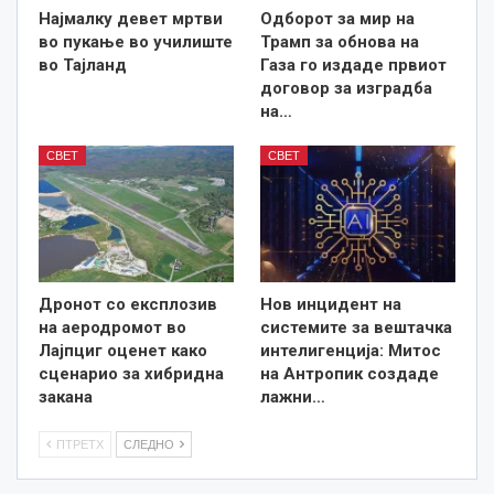
Најмалку девет мртви
Одборот за мир на
во пукање во училиште
Трамп за обнова на
во Тајланд
Газа го издаде првиот
договор за изградба
на…
СВЕТ
СВЕТ
Дронот со експлозив
Нов инцидент на
на аеродромот во
системите за вештачка
Лајпциг оценет како
интелигенција: Митос
сценарио за хибридна
на Антропик создаде
закана
лажни…
ПТРЕТХ
СЛЕДНО