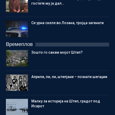
гостите му ја дал…
Се урна скеле во Лозана, тројца загинати
Времеплов
Зошто го сакам мојот Штип?
Aприли, ли, ли, штипјани – познати шегаџии
Малку за историја на Штип, градот под
Исарот