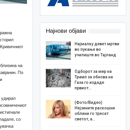
Најнови објави
тражна
 сторил
Најмалку девет мртви
д Кривичниот
во пукање во
училиште во Тајланд
 близина на
Одборот за мир на
авјанин. По
Трамп за обнова на
и
Газа го издаде
првиот…
о удирал
(Фото/Видео)
 осомничениот
Нејзините раскошни
ристигнале
облини го тресат
ладале, со
светот, а…
зувачка