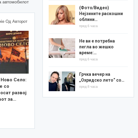
а автомобилот
(Фото/Видео)
Нејзините раскошни
облини…
ќе Од Авторот
пред 6 часа
Не ви е потребна
пегла во жешко
време:…
пред 6 часа
Грчка вечер на
 Ново Село:
„Охридско лето“ со…
е со
пред 8 часа
осат развој
вот за…