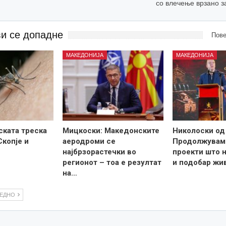
со влечење врзано з
ви се допадне
Пове
МАКЕДОНИЈА
МАКЕДОНИЈА
ската треска
Мицкоски: Македонските
Николоски од
Скопје и
аеродроми се
Продолжувам
најбрзорастечки во
проекти што н
регионот – тоа е резултат
и подобар жи
на…
ЛЕДНО