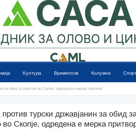
омија
Култура
Времеплов
Колумни
Спор
н за обид за убиство во Скопје, одредена е мерка притвор
 против турски државјанин за обид з
 во Скопје, одредена е мерка притво