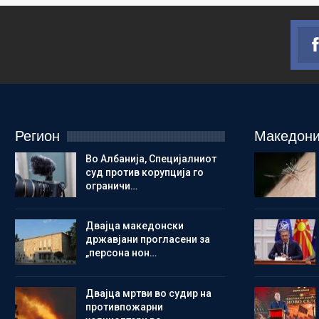
Регион
Македони
Во Албанија, Специјалниот
суд против корупција го
ограничи…
Двајца македонски
државјани прогласени за
„персона нон…
Двајца мртви во судир на
противпожарни