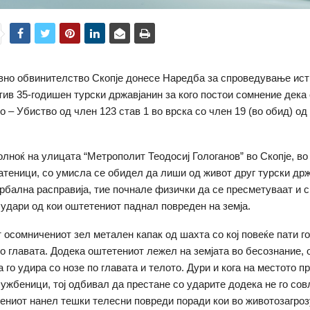
вно обвинителство Скопје донесе Наредба за спроведување ис
тив 35-годишен турски државјанин за кого постои сомнение дека
о – Убиство од член 123 став 1 во врска со член 19 (во обид) о
олноќ на улицата “Метрополит Теодосиј Гологанов” во Скопје, во
атеници, со умисла се обидел да лиши од живот друг турски држ
рбална расправија, тие почнале физички да се пресметуваат и с
удари од кои оштетениот паднал повреден на земја.
т осомничениот зел метален капак од шахта со кој повеќе пати г
о главата. Додека оштетениот лежел на земјата во бесознание,
 го удира со нозе по главата и телото. Дури и кога на местото п
ужбеници, тој одбивал да престане со ударите додека не го сов
ениот нанел тешки телесни повреди поради кои во животозагро