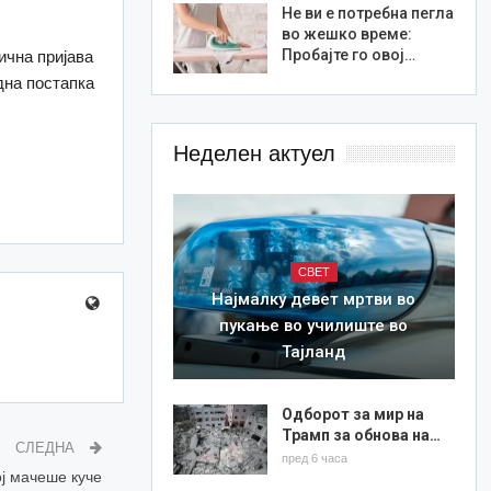
Не ви е потребна пегла
во жешко време:
Пробајте го овој…
ична пријава
одна постапка
Неделен актуел
СВЕТ
Најмалку девет мртви во
пукање во училиште во
Тајланд
Одборот за мир на
Трамп за обнова на…
СЛЕДНА
пред 6 часа
ој мачеше куче