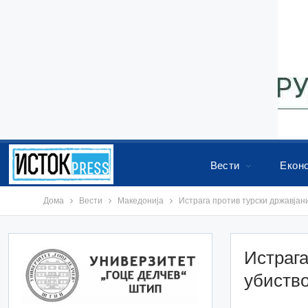
Вести
Екон
Дома
Вести
Македонија
Истрага против турски државјани
Истрага
убиство