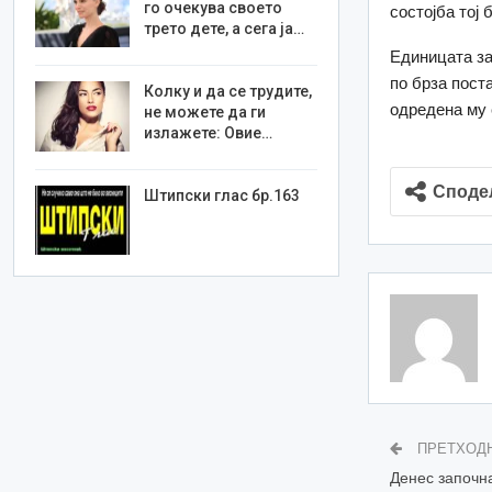
го очекува своето
состојба тој
трето дете, а сега ја…
Единицата за
по брза поста
Колку и да се трудите,
одредена му 
не можете да ги
излажете: Овие…
Споде
Штипски глас бр.163
ПРЕТХОД
Денес започн