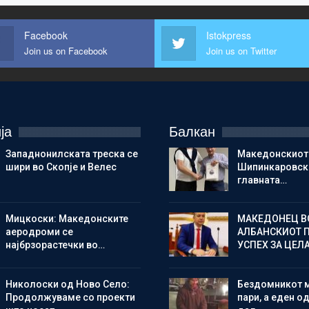
Facebook
Istokpress
Join us on Facebook
Join us on Twitter
ја
Балкан
Западнонилската треска се
Македонскиот
шири во Скопје и Велес
Шипинкаровски
главната…
Мицкоски: Македонските
МАКЕДОНЕЦ В
аеродроми се
АЛБАНСКИОТ 
најбрзорастечки во…
УСПЕХ ЗА ЦЕЛ
Николоски од Ново Село:
Бездомникот 
Продолжуваме со проекти
пари, а еден од