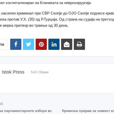
 бил хоспитализиран на Клиниката за неврохирургија.
 насилен криминал при СВР Скопје до ОЈО Скопје поднесе крив
пка против У.Х. (35) од Р.Турција. Од страна на судија на претх
е мерка притвор во траење од 30 дена.
ли
Istok Press
5421 Објави
НА
аа парламентарните избори во
Кривична пријава за човекот к