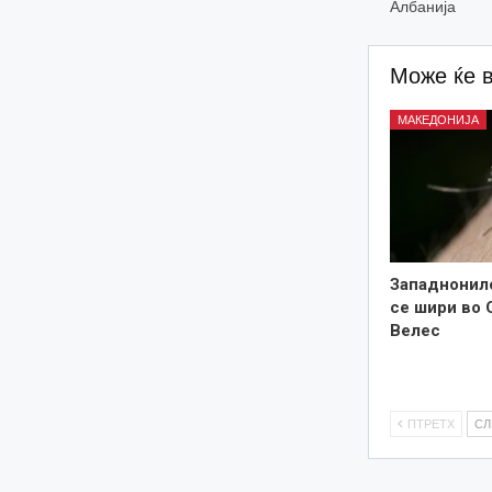
Албанија
Може ќе 
МАКЕДОНИЈА
Западнонил
се шири во 
Велес
ПТРЕТХ
С