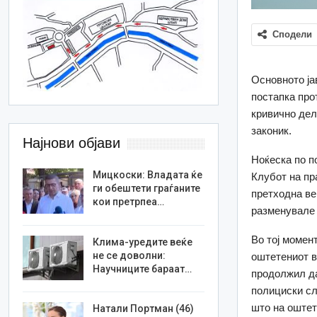
Сподели
Основното ја
постапка про
кривично дел
законик.
Најнови објави
Ноќеска по п
Мицкоски: Владата ќе
Клубот на пр
ги обештети граѓаните
претходна ве
кои претрпеа…
разменувале 
Во тој момен
Клима-уредите веќе
не се доволни:
оштетениот в
Научниците бараат…
продолжил да
полициски сл
што на оштет
Натали Портман (46)