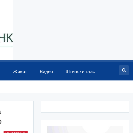
т
Живот
Видео
Штипски глас
а
р