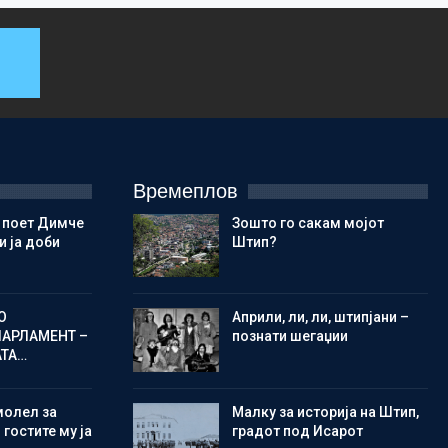
Времеплов
 поет Димче
Зошто го сакам мојот
 ја доби
Штип?
О
Aприли, ли, ли, штипјани –
ПАРЛАМЕНТ –
познати шегаџии
АТА…
молел за
Малку за историја на Штип,
 гостите му ја
градот под Исарот