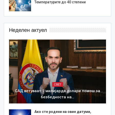
Температурите до 40 степени
Неделен актуел
СВЕТ
САД ветуваат 1 милијарда долари помош за
безбедноста на…
Ако сте родени на овие датуми,