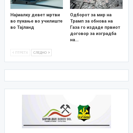
Најмалку девет мртви
Одборот за мир на
во пукање во училиште
Трамп за обнова на
во Тајланд
Газа го издаде првиот
договор за изградба
на…
ПТРЕТХ
СЛЕДНО