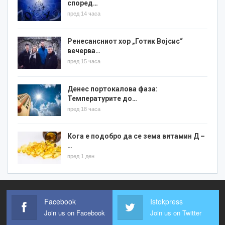
според…
пред 14 часа
Ренесансниот хор „Готик Војсис“
вечерва…
пред 15 часа
Денес портокалова фаза:
Температурите до…
пред 18 часа
Кога е подобро да се зема витамин Д –
…
пред 1 ден
Facebook
Istokpress
Join us on Facebook
Join us on Twitter