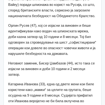
Bailey) поради шпионажа во корист на Русија, со што,
според британските власти, сериозно ја загрозиле
националната безбедност на Обединетото Кралство.
Орлин Русев (47), кој се изјасни за виновен и беше
идентификуван како водач на шпионската мрежа,
доби казна затвор од 10 години и 8 месеци. Тој бил
одговорен за спроведување на шест „софистицирани“
операции кои довеле во опасност човечки животи и ја
нарушиле безбедноста на државата.
Неговиот заменик, Бисер Џамбазов (44), исто така се
изјасни за виновен и доби 10 години и 2 месеци
затвор.
Катарина Иванова (33), една од двете жени кои биле
користени како „мамки“ за целите на групата, беше
осудена на 9 години и 8 месеци. Судијата прифатил
оти Иванова веројатно не би била вклучена во