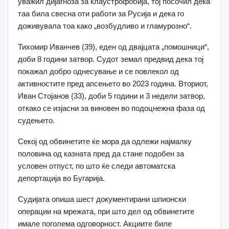
уважил дијагноза за клаустрофобија, тој посочил дека
таа била свесна оти работи за Русија и дека го
доживувала тоа како „возбудливо и гламурозно“.
Тихомир Иванчев (39), еден од двајцата „помошници“,
доби 8 години затвор. Судот земал предвид дека тој
покажал добро однесување и се повлекол од
активностите пред апсењето во 2023 година. Вториот,
Иван Стојанов (33), доби 5 години и 3 недели затвор,
откако се изјасни за виновен во подоцнежна фаза од
судењето.
Секој од обвинетите ќе мора да одлежи најмалку
половина од казната пред да стане подобен за
условен отпуст, по што ќе следи автоматска
депортација во Бугарија.
Судијата опиша шест документирани шпионски
операции на мрежата, при што дел од обвинетите
имале поголема одговорност. Акциите биле