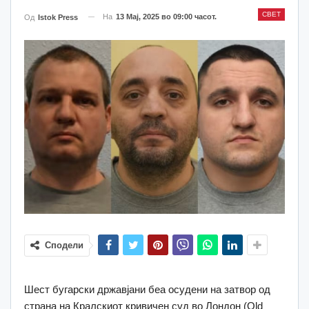
СВЕТ
На
13 Мај, 2025 во 09:00 часот.
Од
Istok Press
Сподели
Шест бугарски државјани беа осудени на затвор од
страна на Кралскиот кривичен суд во Лондон (Old