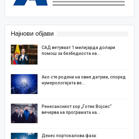
Најнови објави
САД ветуваат 1 милијарда долари
помош за безбедноста на…
Ако сте родени на овие датуми, според
нумерологијата ве…
Ренесансниот хор „Готик Војсис“
вечерва на програмата на…
Денес портокалова фаза: