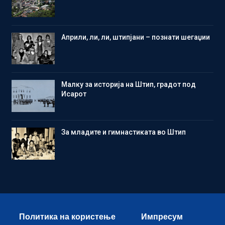
Aприли, ли, ли, штипјани – познати шегаџии
Малку за историја на Штип, градот под
Исарот
Зa младите и гимнастиката во Штип
Политика на користење
Импресум