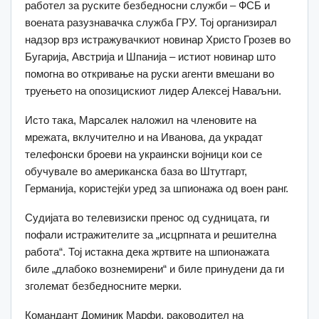
работел за руските безбедносни служби – ФСБ и
воената разузнавачка служба ГРУ. Тој организирал
надзор врз истражувачкиот новинар Христо Грозев во
Бугарија, Австрија и Шпанија – истиот новинар што
помогна во откривање на руски агенти вмешани во
труењето на опозицискиот лидер Алексеј Наваљни.
Исто така, Марсалек наложил на членовите на
мрежата, вклучително и на Иванова, да украдат
телефонски броеви на украински војници кои се
обучувале во американска база во Штутгарт,
Германија, користејќи уред за шпионажа од воен ранг.
Судијата во телевизиски пренос од судницата, ги
пофали истражителите за „исцрпната и решителна
работа“. Тој истакна дека жртвите на шпионажата
биле „длабоко вознемирени“ и биле принудени да ги
зголемат безбедносните мерки.
Командант Доминик Марфи, раководител на