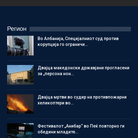
Регион
Во Албанија, Специјалниот суд против
корупција го ограничи…
Двајца македонски државјани прогласени
за „персона нон…
Двајца мртви во судир на противпожарни
хеликоптери во…
Фестивалот „Анибар“ во Пеќ повторно ги
обедини младите…