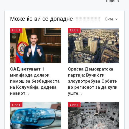
година
Може ќе ви се допадне
Сите
СВЕТ
СВЕТ
САД ветуваат 1
Српска Демократска
милијарда долари
партија: Вучиќ ги
помош за безбедноста
злоупотребува Србите
на Колумбија, додека
во регионот за да купи
новиот…
уште…
СВЕТ
СВЕТ