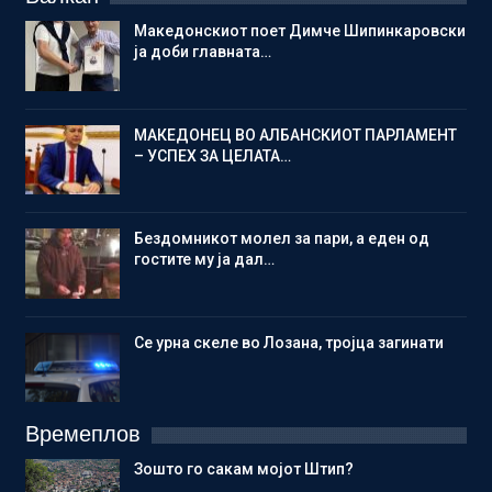
Македонскиот поет Димче Шипинкаровски
ја доби главната…
МАКЕДОНЕЦ ВО АЛБАНСКИОТ ПАРЛАМЕНТ
– УСПЕХ ЗА ЦЕЛАТА…
Бездомникот молел за пари, а еден од
гостите му ја дал…
Се урна скеле во Лозана, тројца загинати
Времеплов
Зошто го сакам мојот Штип?