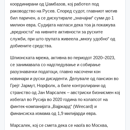
координирани од Џамбазов, кој работел под
раководство на Русев. Според судот, главниот мотив
бил паричен, а се дискутирале „значајни“ суми до 1
милион евра. Судијата нагласи дека тоа ја покажува
„вредноста“ на нивните активности за руските
служби, при што групата живеела „многу удобно“ од
добиените средства.
Шпионската мрежа, активна во периодот 2020–2023,
се занимавала со надгледување и собирање
разузнавачки податоци, главно насочени кон
новинари и руски дисиденти. Делувале од пансион во
Грејт Јармут, Норфолк, а биле контролирани од
странство од Јан Марсалек – австриски бизнисмен кој
избегал во Русија во 2020 година по колапсот на
финтек-компанијата „Вајркард“ (Wirecard) и
финансиска измама од 1,9 милијарди евра.
Марсалек, кој се смета дека се наоѓа во Москва,