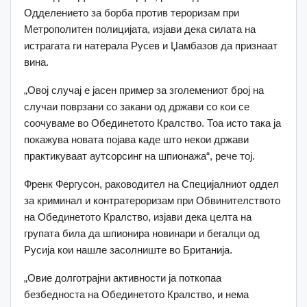
Одделението за борба против тероризам при
Метрополитен полицијата, изјави дека силата на
истрагата ги натерала Русев и Џамбазов да признаат
вина.
„Овој случај е јасен пример за зголемениот број на
случаи поврзани со закани од држави со кои се
соочуваме во Обединетото Кралство. Тоа исто така ја
покажува новата појава каде што некои држави
практикуваат аутсорсинг на шпионажа“, рече тој.
Френк Фергусон, раководител на Специјалниот оддел
за криминал и контратероризам при Обвинителството
на Обединетото Кралство, изјави дека целта на
групата била да шпионира новинари и бегалци од
Русија кои нашле засолниште во Британија.
„Овие долготрајни активности ја поткопаа
безбедноста на Обединетото Кралство, и нема