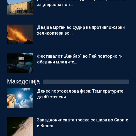
за „персона нон…
Двајца мртви во судир на противпожарни
хеликоптери во…
Фестивалот „Анибар“ во Пеќ повторно ги
обедини младите…
Македонија
Денес портокалова фаза: Температурите
до 40 степени
Западнонилската треска се шири во Скопје
и Велес