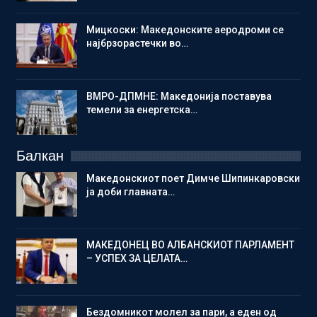
Мицкоски: Македонските аеродроми се
најбрзорастечки во…
ВМРО-ДПМНЕ: Македонија поставува
темели за енергетска…
Балкан
Македонскиот поет Димче Шипинкаровски
ја доби главната…
МАКЕДОНЕЦ ВО АЛБАНСКИОТ ПАРЛАМЕНТ
– УСПЕХ ЗА ЦЕЛАТА…
Бездомникот молел за пари, а еден од