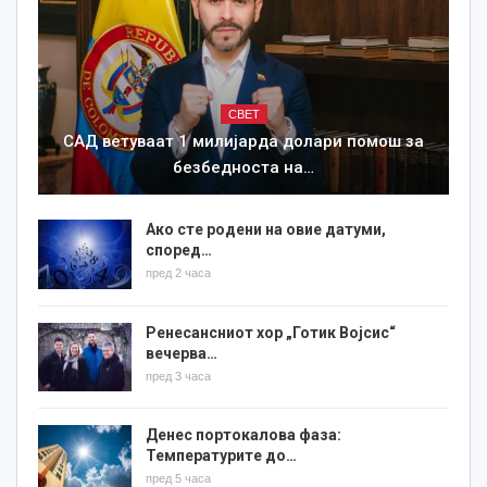
СВЕТ
САД ветуваат 1 милијарда долари помош за
безбедноста на…
Ако сте родени на овие датуми,
според…
пред 2 часа
Ренесансниот хор „Готик Војсис“
вечерва…
пред 3 часа
Денес портокалова фаза:
Температурите до…
пред 5 часа