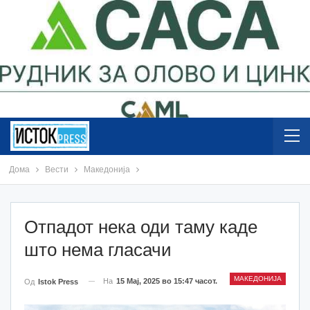
Дома
Вести
Македонија
Отпадот нека оди таму каде
што нема гласачи
МАКЕДОНИЈА
На
15 Мај, 2025 во 15:47 часот.
Од
Istok Press