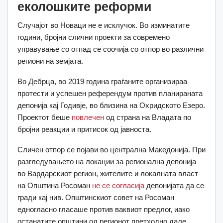
еколошките реформи
Случајот во Новаци не е исклучок. Во изминатите
години, бројни слични проекти за современо
управување со отпад се соочија со отпор во различни
региони на земјата.
Во Дебрца, во 2019 година граѓаните организираа
протести и успешен референдум против планираната
депонија кај Годивје, во близина на Охридското Езеро.
Проектот беше
повлечен
од страна на Владата по
бројни реакции и притисок од јавноста.
Сличен отпор се појави во централна Македонија. При
разгледувањето на локации за регионална депонија
во Вардарскиот регион, жителите и локалната власт
на Општина Росоман
не се согласија
депонијата да се
гради кај нив. Општинскиот совет на Росоман
едногласно гласаше против ваквиот предлог, иако
останатите општини од регионот претходно дале