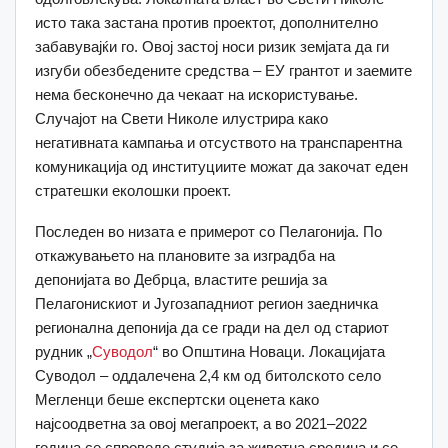
исто така застана против проектот, дополнително
забавувајќи го. Овој застој носи ризик земјата да ги
изгуби обезбедените средства – ЕУ грантот и заемите
нема бесконечно да чекаат на искористување.
Случајот на Свети Николе илустрира како
негативната кампања и отсуството на транспарентна
комуникација од институциите можат да закочат еден
стратешки еколошки проект.
Последен во низата е примерот со Пелагонија. По
откажувањето на плановите за изградба на
депонијата во Дебрца, властите решија за
Пелагонискиот и Југозападниот регион заедничка
регионална депонија да се гради на дел од стариот
рудник „
Суводол
“ во Општина Новаци. Локацијата
Суводол – оддалечена 2,4 км од битолското село
Мегленци беше експертски оценета како
најсоодветна за овој мегапроект, а во 2021–2022
година се спроведе студија за животна средина и се