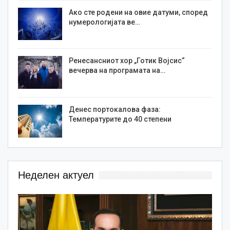
Ако сте родени на овие датуми, според
нумерологијата ве…
Ренесансниот хор „Готик Војсис“
вечерва на програмата на…
Денес портокалова фаза:
Температурите до 40 степени
Неделен актуел