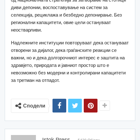
диви депонии, воспоставување на систем за
селекција, рециклажа и безбедно депонирање. Без
регионални капацитети, овие цели остануваат
неостварливи.
Надлежните институции повторуваат дека остануваат
отворени за дијалог, дека граѓанските реакции се
важни, но и дека долгорочниот интерес е заштита на
здравјето, природата и јавниот простор што е
невозможно без модерни и контролирани капацитети
за третман на отпадот.
Сподели
Istok Press