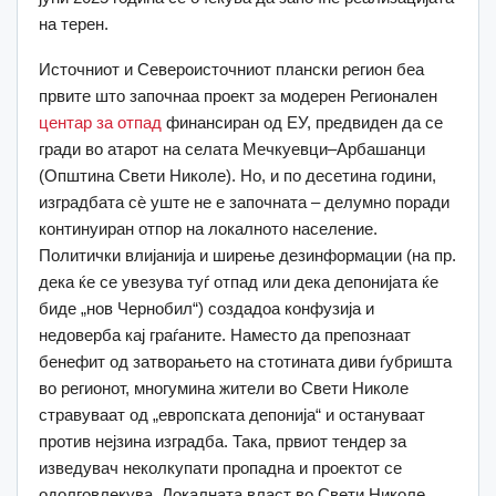
на терен.
Источниот и Североисточниот плански регион беа
првите што започнаа проект за модерен Регионален
центар за отпад
финансиран од ЕУ, предвиден да се
гради во атарот на селата Мечкуевци–Арбашанци
(Општина Свети Николе). Но, и по десетина години,
изградбата сѐ уште не е започната – делумно поради
континуиран отпор на локалното население.
Политички влијанија и ширење дезинформации (на пр.
дека ќе се увезува туѓ отпад или дека депонијата ќе
биде „нов Чернобил“) создадоа конфузија и
недоверба кај граѓаните. Наместо да препознаат
бенефит од затворањето на стотината диви ѓубришта
во регионот, многумина жители во Свети Николе
стравуваат од „европската депонија“ и остануваат
против нејзина изградба. Така, првиот тендер за
изведувач неколкупати пропадна и проектот се
одолговлекува. Локалната власт во Свети Николе