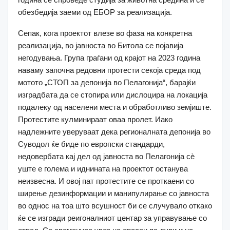
обезбедија заеми од ЕБОР за реализација.
Сепак, кога проектот влезе во фаза на конкретна
реализација, во јавноста во Битола се појавија
негодувања. Група граѓани од крајот на 2023 година
наваму започна редовни протести секоја среда под
мотото „СТОП за депонија во Пелагонија“, барајќи
изградбата да се стопира или дислоцира на локација
подалеку од населени места и обработливо земјиште.
Протестите кулминираат оваа пролет. Иако
надлежните уверуваат дека регионалната депонија во
Суводол ќе биде по европски стандарди,
недовербата кај дел од јавноста во Пелагонија сѐ
уште е голема и иднината на проектот останува
неизвесна. И овој пат протестите се проткаени со
ширење дезинформации и манипулирање со јавноста
во однос на тоа што всушност би се случувало откако
ќе се изгради реигоналниот центар за управување со