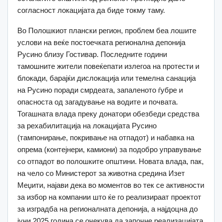
согласност локацијата да биде токму таму.
Во Полошкиот плански регион, проблем беа лошите
услови на веќе постоечката регионална депонија
Русино близу Гостивар. Последните години
тамошните жители повеќепати излегоа на протести и
блокади, барајќи дислокација или темелна санација
на Русино поради смрдеата, запаленото ѓубре и
опасноста од загадување на водите и почвата.
Тогашната влада преку донатори обезбеди средства
за рехабилитација на локацијата Русино
(тампонирање, покривање на отпадот) и набавка на
опрема (контејнери, камиони) за подобро управување
со отпадот во полошките општини. Новата влада, пак,
на чело со Министерот за животна средина Изет
Меџити, најави дека во моментов во тек се активности
за избор на компании што ќе го реализираат проектот
за изградба на регионалната депонија, а најдоцна до
јуни 2025 година се очекува да започне реализацијата