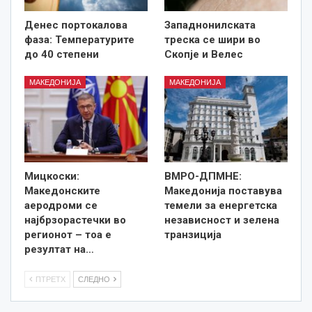
Денес портокалова
Западнонилската
фаза: Температурите
треска се шири во
до 40 степени
Скопје и Велес
МАКЕДОНИЈА
МАКЕДОНИЈА
Мицкоски:
ВМРО-ДПМНЕ:
Македонските
Македонија поставува
аеродроми се
темели за енергетска
најбрзорастечки во
независност и зелена
регионот – тоа е
транзиција
резултат на…
ПТРЕТХ
СЛЕДНО