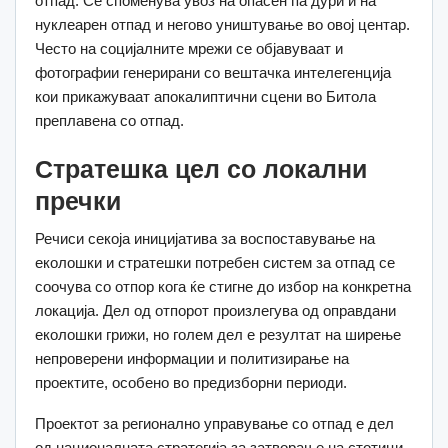
отпад. Се споменува увоз на опасен па дури и на
нуклеарен отпад и негово уништување во овој центар.
Често на социјалните мрежи се објавуваат и
фотографии генерирани со вештачка интелегенција
кои прикажуваат апокалиптични сцени во Битола
преплавена со отпад.
Стратешка цел со локални
пречки
Речиси секоја иницијатива за воспоставување на
еколошки и стратешки потребен систем за отпад се
соочува со отпор кога ќе стигне до избор на конкретна
локација. Дел од отпорот произлегува од оправдани
еколошки грижи, но голем дел е резултат на ширење
непроверени информации и политизирање на
проектите, особено во предизборни периоди.
Проектот за регионално управување со отпад е дел
од националната стратегија за затворање на стотици