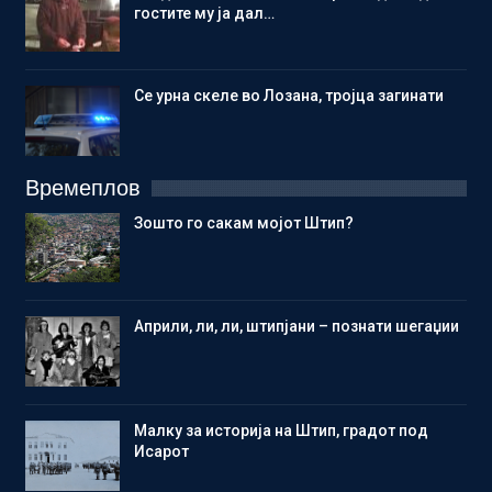
гостите му ја дал…
Се урна скеле во Лозана, тројца загинати
Времеплов
Зошто го сакам мојот Штип?
Aприли, ли, ли, штипјани – познати шегаџии
Малку за историја на Штип, градот под
Исарот