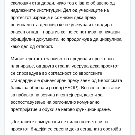
еколошки стандарди, иако тоа е јавно објавено од
надлежните институции. Дел од учесниците на
протестот изразија и сомнежи дека преку
регионалната депонија ќе се увезува и складира
опасен отпад – наратив кој не се потпира на никакви
официјални документи, но продолжува да циркулира
како дел од отпорот.
Министерството за животна средина и просторно
планирање, од друга страна, уверува дека проектот
се спроведува во согласност со европските
стандарди и е финансиран преку заем од Европската
банка за обнова и развој (ЕБОР). Во тек се постапки
за набавка на возила и контејнери, како и за
воспоставување на регионално комунално
претпријатие и обуки за негово функционирање.
„Локалните самоуправи се силно посветени на
проектот, бидејќи се свесни дека сегашната состојба