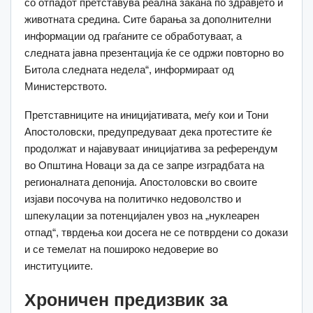
со отпадот претставува реална закана по здравјето и
животната средина. Сите барања за дополнителни
информации од граѓаните се обработуваат, а
следната јавна презентација ќе се одржи повторно во
Битола следната недела“, информираат од
Министерството.
Претставниците на иницијативата, меѓу кои и Тони
Апостоловски, предупредуваат дека протестите ќе
продолжат и најавуваат иницијатива за референдум
во Општина Новаци за да се запре изградбата на
регионалната депонија. Апостоловски во своите
изјави посочува на политичко недоволство и
шпекулации за потенцијален увоз на „нуклеарен
отпад“, тврдења кои досега не се потврдени со докази
и се темелат на пошироко недоверие во
институциите.
Хроничен предизвик за