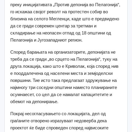
преку иницијативата „Против депонија во Пелагонија“,
го искажаа својот револт на протестен собир во
близина на селото Мегленци, каде што е предвидено
да се гради современ центар за третман и
складирање на неопасен отпад од 18 општини од
Пелагонија и Југозападниот регион.
Според барањата на организаторите, депонијата не
треба да се гради „во срцето на Пелагонија“, туку на
друга локација, како што е Криволак, која според нив
е пооддалечена од населени места и земјоделски
површини. Тие исто така предлагаат здружување на
најмногу три соседни општини наместо планираните
осумнаесет, со цел да се намалат капацитетите и
обемот на депонирање.
Покрај несогласувањето со локацијата, дел од
граѓаните отворено изразуваат недоверба дека
проектот ќе биде спроведен според највисоките