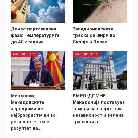
Денес портокалова
Западнонилската
фаза: Температурите
треска се шири во
до 40 степени
Скопје и Велес
МАКЕДОНИЈА
МАКЕДОНИЈА
Мицкоски:
ВМРО-ДПМНЕ:
Македонските
Македонија поставува
аеродроми се
темели за енергетска
најбрзорастечки во
независност и зелена
регионот – тоа е
транзиција
резултат на…