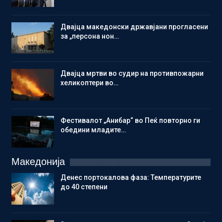
Двајца македонски државјани прогласени
за „персона нон…
Двајца мртви во судир на противпожарни
хеликоптери во…
Фестивалот „Анибар“ во Пеќ повторно ги
обедини младите…
Македонија
Денес портокалова фаза: Температурите
до 40 степени