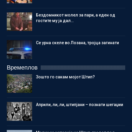
Бездомникот молел за пари, а еден од
гостите му ја дал…
Се урна скеле во Лозана, тројца загинати
Времеплов
Зошто го сакам мојот Штип?
Aприли, ли, ли, штипјани – познати шегаџии