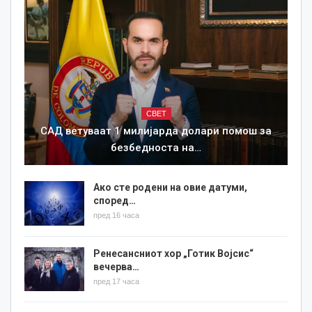
СВЕТ
САД ветуваат 1 милијарда долари помош за
безбедноста на…
Ако сте родени на овие датуми,
според…
пред 16 часа
Ренесансниот хор „Готик Војсис“
вечерва…
пред 17 часа