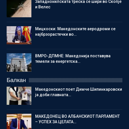
Западнонилската треска се шири во Скопје
и Велес
Мицкоски: Македонските аеродроми се
најбрзорастечки во…
ВМРО-ДПМНЕ: Македонија поставува
темели за енергетска…
Балкан
Македонскиот поет Димче Шипинкаровски
ја доби главната…
МАКЕДОНЕЦ ВО АЛБАНСКИОТ ПАРЛАМЕНТ
– УСПЕХ ЗА ЦЕЛАТА…