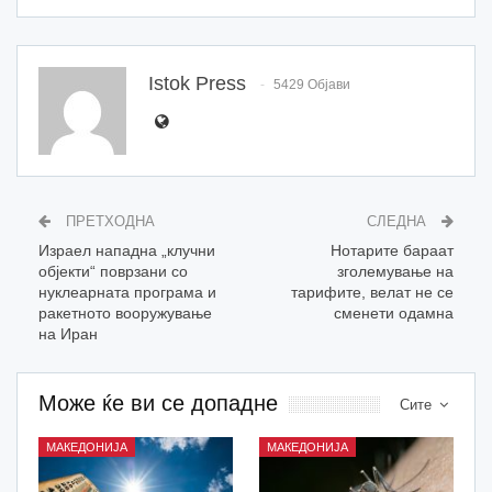
Istok Press
5429 Објави
ПРЕТХОДНА
СЛЕДНА
Израел нападна „клучни
Нотарите бараат
објекти“ поврзани со
зголемување на
нуклеарната програма и
тарифите, велат не се
ракетното вооружување
сменети одамна
на Иран
Може ќе ви се допадне
Сите
МАКЕДОНИЈА
МАКЕДОНИЈА