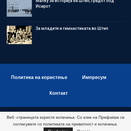
Малку за историја на Штип, градот под
Исарот
Зa младите и гимнастиката во Штип
Политика на користење
Импресум
Контакт
Веб -страницата користи колачиња. Со клик на Прифаќам се
© 2026 - Istok Press. All Rights Reserved.
согласувате со политиката на приватност и колачиња.
Развиено и хостирано од