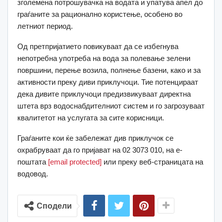
зголемена потрошувачка на водата и упатува апел до
граѓаните за рационално користење, особено во
летниот период.
Од претпријатието повикуваат да се избегнува
непотребна употреба на вода за полевање зелени
површини, перење возила, полнење базени, како и за
активности преку диви приклучоци. Тие потенцираат
дека дивите приклучоци предизвикуваат директна
штета врз водоснабдителниот систем и го загрозуваат
квалитетот на услугата за сите корисници.
Граѓаните кои ќе забележат див приклучок се
охрабруваат да го пријават на 02 3073 010, на е-
поштата
[email protected]
или преку веб-страницата на
водовод.
Сподели