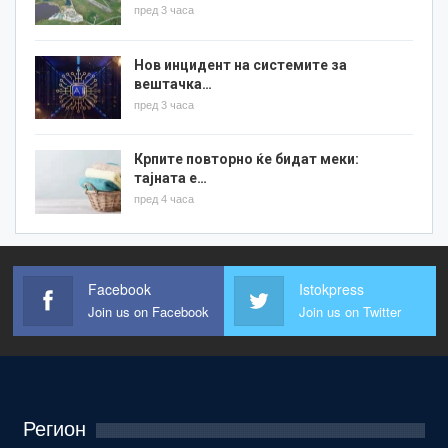
пред 3 часа
Нов инцидент на системите за
вештачка…
пред 3 часа
Крпите повторно ќе бидат меки:
тајната е…
пред 4 часа
Facebook
Istokpress
Join us on Facebook
Join us on Twitter
Регион