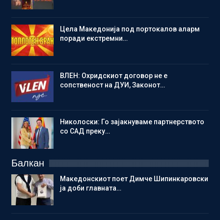
Цела Македонија под портокалов аларм
поради екстремни…
ВЛЕН: Охридскиот договор не е
сопственост на ДУИ, Законот…
Николоски: Го зајакнуваме партнерството
со САД преку…
Балкан
Македонскиот поет Димче Шипинкаровски
ја доби главната…