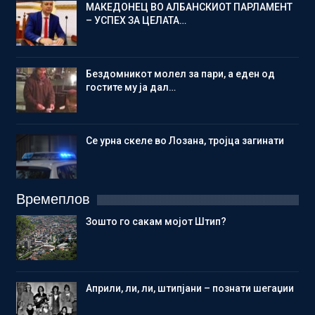
МАКЕДОНЕЦ ВО АЛБАНСКИОТ ПАРЛАМЕНТ
– УСПЕХ ЗА ЦЕЛАТА…
Бездомникот молел за пари, а еден од
гостите му ја дал…
Се урна скеле во Лозана, тројца загинати
Времеплов
Зошто го сакам мојот Штип?
Aприли, ли, ли, штипјани – познати шегаџии