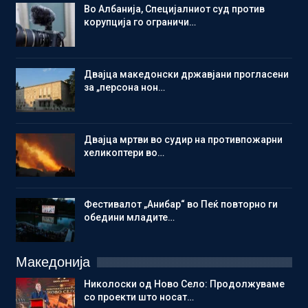
Во Албанија, Специјалниот суд против
корупција го ограничи…
Двајца македонски државјани прогласени
за „персона нон…
Двајца мртви во судир на противпожарни
хеликоптери во…
Фестивалот „Анибар“ во Пеќ повторно ги
обедини младите…
Македонија
Николоски од Ново Село: Продолжуваме
со проекти што носат…