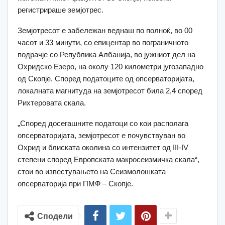
регистрираше земјотрес.
Земјотресот е забележан веднаш по полноќ, во 00
часот и 33 минути, со епицентар во пограничното
подрачје со Република Албанија, во јужниот дел на
Охридско Езеро, на околу 120 километри југозападно
од Скопје. Според податоците од опсерваторијата,
локалната магнитуда на земјотресот била 2,4 според
Рихтеровата скала.
„Според досегашните податоци со кои располага
опсерваторијата, земјотресот е почувствуван во
Охрид и блиската околина со интензитет од III-IV
степени според Европската макросеизмичка скала“,
стои во известувањето на Сеизмолошката
опсерваторија при ПМФ – Скопје.
Сподели