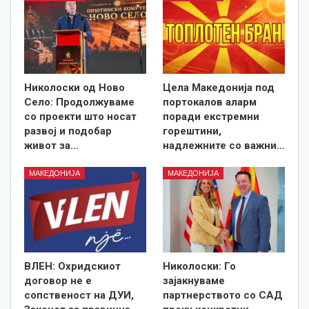
Николоски од Ново
Цела Македонија под
Село: Продолжуваме
портокалов аларм
со проекти што носат
поради екстремни
развој и подобар
горештини,
живот за…
надлежните со важни…
МАКЕДОНИЈА
МАКЕДОНИЈА
ВЛЕН: Охридскиот
Николоски: Го
договор не е
зајакнуваме
сопственост на ДУИ,
партнерството со САД