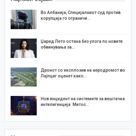
Во Албанија, Специјалниот суд против
корупција го ограничи…
Џаред Лето остана без улога по новите
обвинувања за…
Дронот со експлозив на аеродромот во
Лајпциг оценет како…
Нов инцидент на системите за вештачка
интелигенција: Митос…