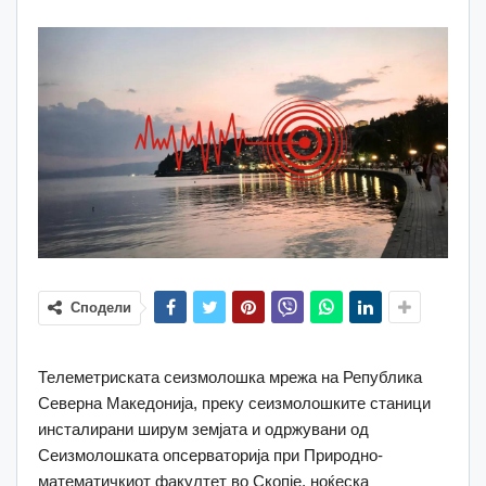
Сподели
Телеметриската сеизмолошка мрежа на Република
Северна Македонија, преку сеизмолошките станици
инсталирани ширум земјата и одржувани од
Сеизмолошката опсерваторија при Природно-
математичкиот факултет во Скопје, ноќеска