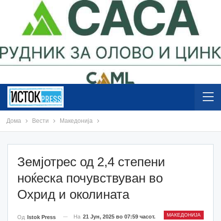
Дома
Вести
Македонија
Земјотрес од 2,4 степени
ноќеска почувствуван во
Охрид и околината
МАКЕДОНИЈА
На
21 Јун, 2025 во 07:59 часот.
Од
Istok Press