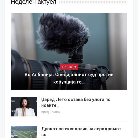
Неделен актуел
РЕГИОН
Во Албанија, Специјалниот суд против
корупција го…
Џаред Лето остана без улога по
новите…
пред 2 часа
Дронот со експлозив на аеродромот
во…