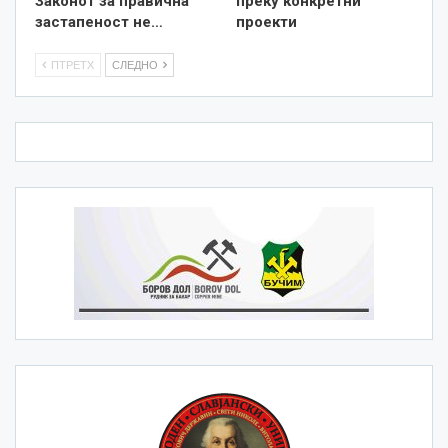
Законот за правична
преку конкретни
застапеност не…
проекти
ПТРЕТХ
СЛЕДНО