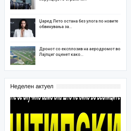
Џаред Лето остана без улога по новите
обвинувања за…
Дронот со експлозив на аеродромот во
Лајпциг оценет како…
Неделен актуел