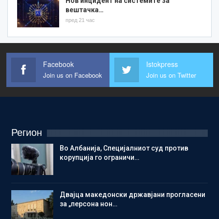
Нов инцидент на системите за
вештачка…
пред 21 час
Facebook
Istokpress
Join us on Facebook
Join us on Twitter
Регион
Во Албанија, Специјалниот суд против
корупција го ограничи…
Двајца македонски државјани прогласени
за „персона нон…