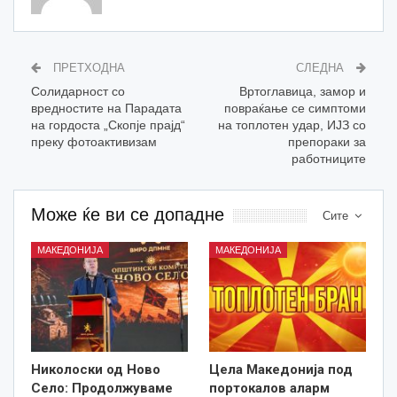
ПРЕТХОДНА
СЛЕДНА
Солидарност со
Вртоглавица, замор и
вредностите на Парадата
повраќање се симптоми
на гордоста „Скопје прајд“
на топлотен удар, ИЈЗ со
преку фотоактивизам
препораки за
работниците
Може ќе ви се допадне
Сите
МАКЕДОНИЈА
МАКЕДОНИЈА
Николоски од Ново
Цела Македонија под
Село: Продолжуваме
портокалов аларм