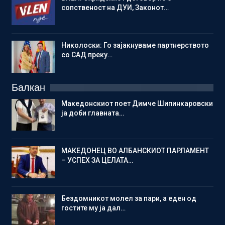
сопственост на ДУИ, Законот…
Николоски: Го зајакнуваме партнерството
со САД преку…
Балкан
Македонскиот поет Димче Шипинкаровски
ја доби главната…
МАКЕДОНЕЦ ВО АЛБАНСКИОТ ПАРЛАМЕНТ
– УСПЕХ ЗА ЦЕЛАТА…
Бездомникот молел за пари, а еден од
гостите му ја дал…