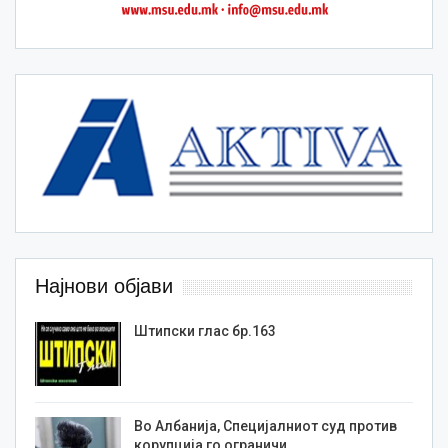
Најнови објави
Штипски глас бр.163
Во Албанија, Специјалниот суд против
корупција го ограничи…