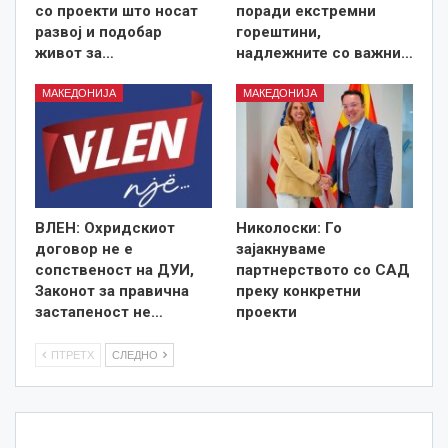
со проекти што носат
поради екстремни
развој и подобар
горештини,
живот за…
надлежните со важни…
МАКЕДОНИЈА
МАКЕДОНИЈА
ВЛЕН: Охридскиот
Николоски: Го
договор не е
зајакнуваме
сопственост на ДУИ,
партнерството со САД
Законот за правична
преку конкретни
застапеност не…
проекти
ПТРЕТХ
СЛЕДНО