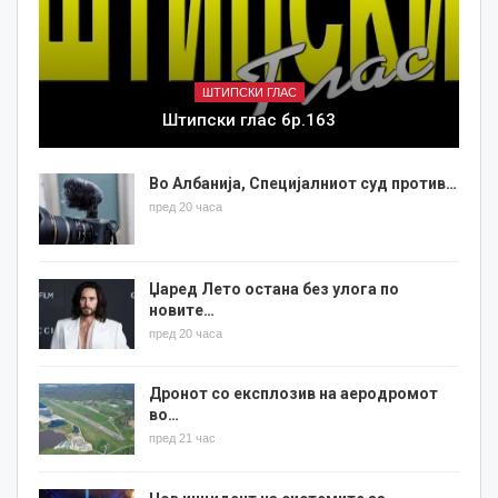
ШТИПСКИ ГЛАС
Штипски глас бр.163
Во Албанија, Специјалниот суд против…
пред 20 часа
Џаред Лето остана без улога по
новите…
пред 20 часа
Дронот со експлозив на аеродромот
во…
пред 21 час