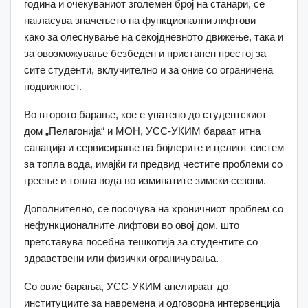
година и очекуваниот зголемен број на станари, се
нагласува значењето на функционални лифтови –
како за олеснување на секојдневното движење, така и
за овозможување безбеден и пристапен престој за
сите студенти, вклучително и за оние со ограничена
подвижност.
Во второто барање, кое е упатено до студентскиот
дом „Пелагонија“ и МОН, УСС-УКИМ бараат итна
санација и сервисирање на бојлерите и целиот систем
за топла вода, имајќи ги предвид честите проблеми со
греење и топла вода во изминатите зимски сезони.
Дополнително, се посочува на хроничниот проблем со
нефункционалните лифтови во овој дом, што
претставува посебна тешкотија за студентите со
здравствени или физички ограничувања.
Со овие барања, УСС-УКИМ апелираат до
институциите за навремена и одговорна интервенција