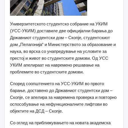
Универзитетското студентско собрание на УКИМ
(УСС-УКИМ) доставиле две официјални барања до
Државниот студентски дом – Скопје, студентскиот
дом „Пелагонија“ и Министерството за образование и
наука, во врска со унапредување на условите за
престој и живот во студентските домови. Од УСС
УКИМ апелираат на навремено решавање на
проблемите во студентските домови.
Според соопштението на УСС-УКИМ во првото
барање, доставено до Државниот студентски дом –
Скопје, се апелира за навремена проверка и повторно
оспособување на нефункционалните лифтови во
објектите на ДСД – Скопје.
Со оглед на приближувањето на новата академска