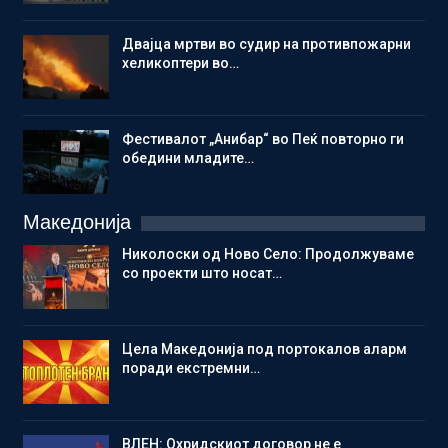
Двајца мртви во судир на противпожарни
хеликоптери во…
Фестивалот „Анибар“ во Пеќ повторно ги
обедини младите…
Македонија
Николоски од Ново Село: Продолжуваме
со проекти што носат…
Цела Македонија под портокалов аларм
поради екстремни…
ВЛЕН: Охридскиот договор не е