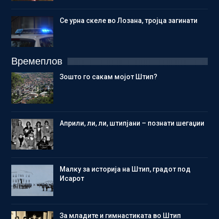
Се урна скеле во Лозана, тројца загинати
Времеплов
Зошто го сакам мојот Штип?
Aприли, ли, ли, штипјани – познати шегаџии
Малку за историја на Штип, градот под
Исарот
Зa младите и гимнастиката во Штип