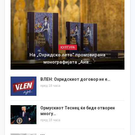
КУЛТУРА
На „Охридско лето“ промовирана
монографијата „Ана…
ВЛЕН: Охридскиот договор не е…
пред 18 часа
Ормускиот Теснец ќе биде отворен
многу…
пред 18 часа