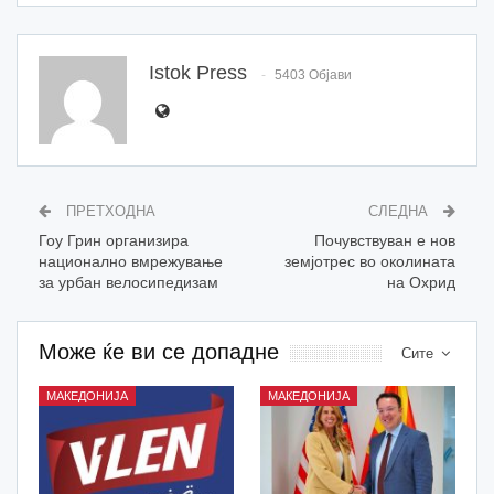
Istok Press
5403 Објави
ПРЕТХОДНА
СЛЕДНА
Гоу Грин организира
Почувствуван е нов
национално вмрежување
земјотрес во околината
за урбан велосипедизам
на Охрид
Може ќе ви се допадне
Сите
МАКЕДОНИЈА
МАКЕДОНИЈА