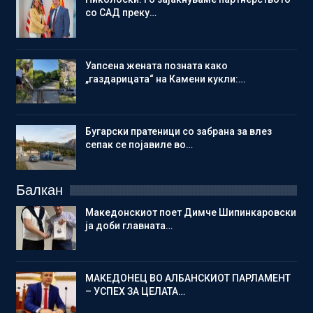
со САД преку…
Уапсена жената позната како
„газдарицата“ на Камени кукли:…
Бугарски пратеници со забрана за влез
сепак се појавиле во…
Балкан
Македонскиот поет Димче Шипинкаровски
ја доби главната…
МАКЕДОНЕЦ ВО АЛБАНСКИОТ ПАРЛАМЕНТ
– УСПЕХ ЗА ЦЕЛАТА…