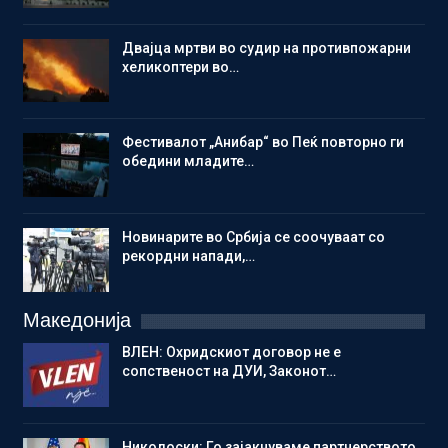
Двајца мртви во судир на противпожарни
хеликоптери во…
Фестивалот „Анибар“ во Пеќ повторно ги
обедини младите…
Новинарите во Србија се соочуваат со
рекордни напади,…
Македонија
ВЛЕН: Охридскиот договор не е
сопственост на ДУИ, Законот…
Николоски: Го зајакнуваме партнерството