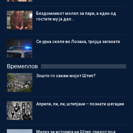
Бездомникот молел за пари, а еден од
гостите му ја дал…
Се урна скеле во Лозана, тројца загинати
Времеплов
Зошто го сакам мојот Штип?
Aприли, ли, ли, штипјани – познати шегаџии
Малку за историја на Штип, градот под