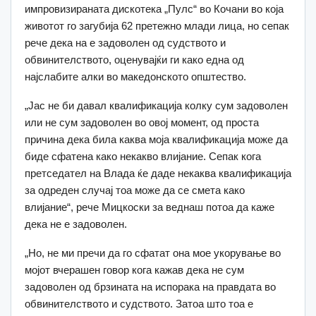
импровизираната дискотека „Пулс“ во Кочани во која
животот го загубија 62 претежно млади лица, но сепак
рече дека на е задоволен од судството и
обвинителството, оценувајќи ги како една од
најслабите алки во македонското општество.
„Јас не би давал квалификација колку сум задоволен
или не сум задоволен во овој момент, од проста
причина дека била каква моја квалификација може да
биде сфатена како некакво влијание. Сепак кога
претседател на Влада ќе даде некаква квалификација
за одреден случај тоа може да се смета како
влијание“, рече Мицкоски за веднаш потоа да каже
дека не е задоволен.
„Но, не ми пречи да го сфатат она мое укорување во
мојот вчерашен говор кога кажав дека не сум
задоволен од брзината на испорака на правдата во
обвинителството и судството. Затоа што тоа е