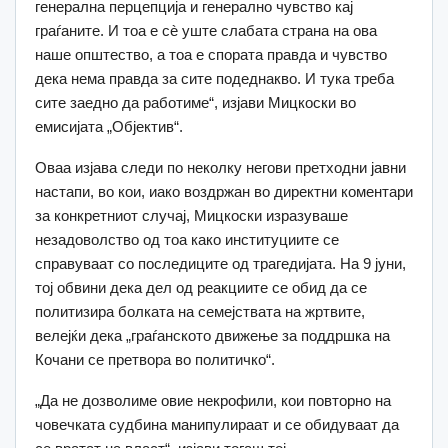
генерална перцепција и генерално чувство кај
граѓаните. И тоа е сè уште слабата страна на ова
наше општество, а тоа е спората правда и чувство
дека нема правда за сите подеднакво. И тука треба
сите заедно да работиме“, изјави Мицкоски во
емисијата „Објектив“.
Оваа изјава следи по неколку негови претходни јавни
настапи, во кои, иако воздржан во директни коментари
за конкретниот случај, Мицкоски изразуваше
незадоволство од тоа како институциите се
справуваат со последиците од трагедијата. На 9 јуни,
тој обвини дека дел од реакциите се обид да се
политизира болката на семејствата на жртвите,
велејќи дека „граѓанското движење за поддршка на
Кочани се претвора во политичко“.
„Да не дозволиме овие некрофили, кои повторно на
човечката судбина манипулираат и се обидуваат да