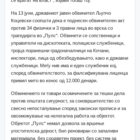
се вратат на власт“, изјави тогаш тој.
На 13 јуни, државниот јавен обвинител Љупчо
Коцевски соопшти дека е поднесен обвинителен акт
против 34 физички и 3 правни лица во врска со
трагедијата во „Пулс“. Обвинети се сопственици и
управители на дискотеката, полициски службеници,
тројца поранешни градоначалници на Кочани,
инспектори, лица од обезбедувањето, како и државни
службеници. Меѓу нив има и еден службеник кој,
според обвинителството, за фалсификувана лиценца
примил мито во износ од 12.000 денари.
Обвинението ги товари осомничените за тешки дела
против општата сигурност, за соизвршителство со
свесно непостапување според законски прописи и за
овозможување на нелегална работа на објектот.
Објектот „Пулс“ немал дозвола за вршење
угостителска дејност, бил реновиран со запаливи
материјали, без соодветен проект, без систем за