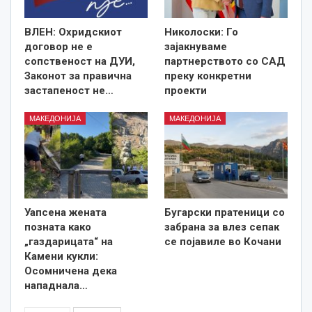
ВЛЕН: Охридскиот
Николоски: Го
договор не е
зајакнуваме
сопственост на ДУИ,
партнерството со САД
Законот за правична
преку конкретни
застапеност не…
проекти
МАКЕДОНИЈА
МАКЕДОНИЈА
Уапсена жената
Бугарски пратеници со
позната како
забрана за влез сепак
„газдарицата“ на
се појавиле во Кочани
Камени кукли:
Осомничена дека
нападнала…