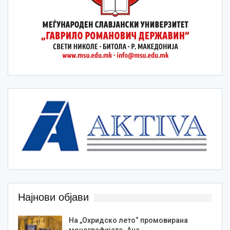
Најнови објави
На „Охридско лето“ промовирана