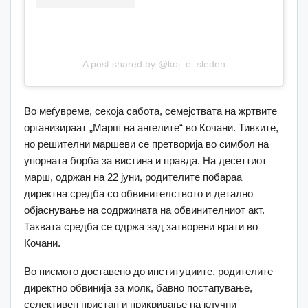
A post shared by @koj_e_sleden
Во меѓувреме, секоја сабота, семејствата на жртвите
организираат „Марш на ангелите“ во Кочани. Тивките,
но решителни маршеви се претворија во симбол на
упорната борба за вистина и правда. На десеттиот
марш, одржан на 22 јуни, родителите побараа
директна средба со обвинителството и детално
објаснување на содржината на обвинителниот акт.
Таквата средба се одржа зад затворени врати во
Кочани.
Во писмото доставено до институциите, родителите
директно обвинија за молк, бавно постапување,
селективен пристап и прикривање на клучни