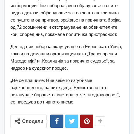
информации. Тие побараа јавно објавување на сите
видео-докази, објаснување за тоа зошто некои лица
се пуштени од притвор, враќање на првичната бројка
од 72 осомничени и отстранување на обвинителите
кои, според нив, покажале политичка пристрасност.
Дел од нив побараа вклучување на Европската Унија,
како и на домашни организации како „Транспаренси
Македонија“ и „Коалиција за правично судење“, за
надзор на судскиот процес.
„Не се плашиме. Ние веќе го изгубивме
најскапоценото, нашите деца. Единствено што
останува е барањето: вистина, отчет и одговорност“,
се наведува во нивното писмо.
Сподели