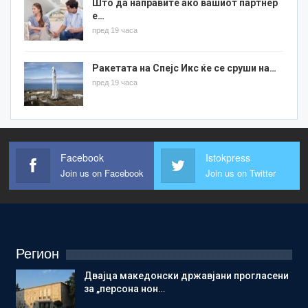
Што да направите ако вашиот партнер
е…
пред 19 часа
Ракетата на Спејс Икс ќе се сруши на…
пред 19 часа
Facebook
Istokpress
Join us on Facebook
Join us on Twitter
Регион
Двајца македонски државјани прогласени
за „персона нон…