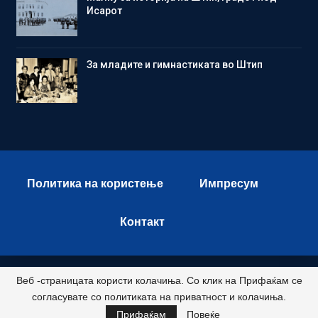
Исарот
Зa младите и гимнастиката во Штип
Политика на користење
Импресум
Контакт
Веб -страницата користи колачиња. Со клик на Прифаќам се
© 2026 - Istok Press. All Rights Reserved.
согласувате со политиката на приватност и колачиња.
Развиено и хостирано од
Прифаќам
Повеќе