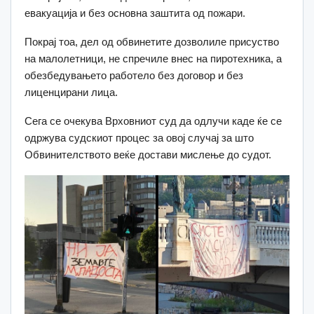
евакуација и без основна заштита од пожари.
Покрај тоа, дел од обвинетите дозволиле присуство
на малолетници, не спречиле внес на пиротехника, а
обезбедувањето работело без договор и без
лиценцирани лица.
Сега се очекува Врховниот суд да одлучи каде ќе се
одржува судскиот процес за овој случај за што
Обвинителството веќе достави мислење до судот.