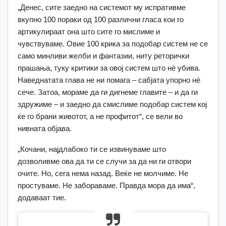
„Денес, сите заедно на системот му испративме
вкупно 100 пораки од 100 различни гласа кои го
артикулираат она што сите го мислиме и
чувствуваме. Овие 100 крика за подобар систем не се
само минливи желби и фантазии, ниту реторички
прашања, туку критики за овој систем што нè убива.
Наведнатата глава не ни помага – сабјата упорно нè
сече. Затоа, мораме да ги дигнеме главите – и да ги
здружиме – и заедно да смислиме подобар систем кој
ќе го брани животот, а не профитот“, се вели во
нивната објава.
„Кочани, најдлабоко ти се извинуваме што
дозволивме ова да ти се случи за да ни ги отвори
очите. Но, сега нема назад. Веќе не молчиме. Не
простуваме. Не забораваме. Правда мора да има“,
додаваат тие.