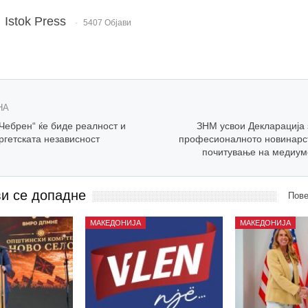
Istok Press
5407 Објави
НА
Чебрен“ ќе биде реалност и
ЗНМ усвои Декларација 
ргетската независност
професионалното новинарст
почитување на медиум
ви се допадне
Пове
МАКЕДОНИЈА
МАКЕДОНИЈА