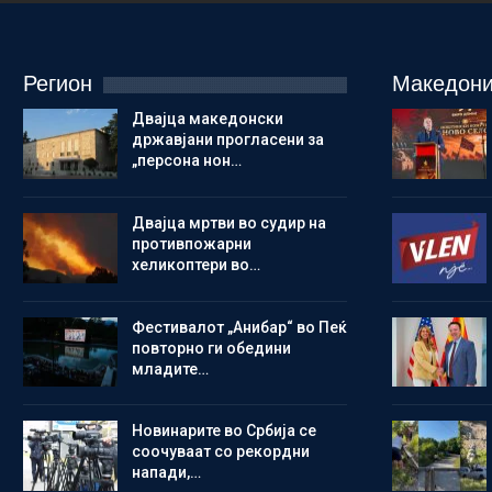
Регион
Македони
Двајца македонски
државјани прогласени за
„персона нон…
Двајца мртви во судир на
противпожарни
хеликоптери во…
Фестивалот „Анибар“ во Пеќ
повторно ги обедини
младите…
Новинарите во Србија се
соочуваат со рекордни
напади,…