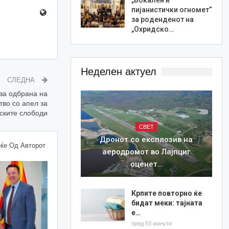
пијанистички огномет“
за роденденот на
„Охридско…
Неделен актуел
СЛЕДНА
за одбрана на
во со апел за
ските слободи
СВЕТ
Дронот со експлозив на
ќе Од Авторот
аеродромот во Лајпциг
оценет…
Крпите повторно ќе
бидат меки: тајната
е…
пред 53 минути