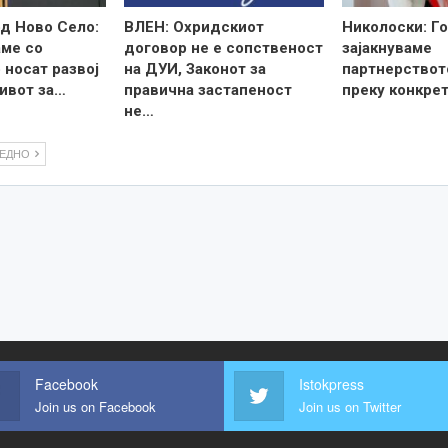
д Ново Село:
ВЛЕН: Охридскиот
Николоски: Го
ме со
договор не е сопственост
зајакнуваме
 носат развој
на ДУИ, Законот за
партнерствот
ивот за…
правична застапеност
преку конкре
не…
ЛЕДНО
Facebook
Istokpress
Join us on Facebook
Join us on Twitter