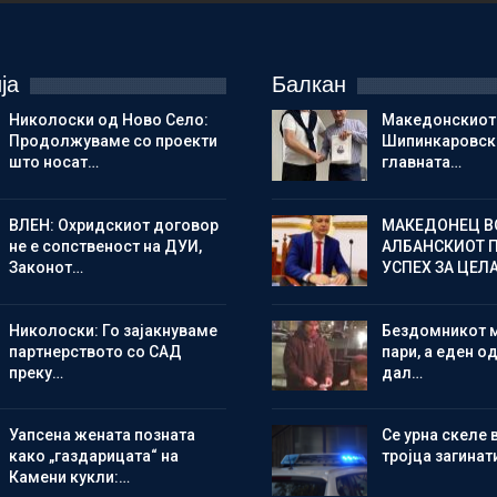
ја
Балкан
Николоски од Ново Село:
Македонскиот
Продолжуваме со проекти
Шипинкаровски
што носат…
главната…
ВЛЕН: Охридскиот договор
МАКЕДОНЕЦ В
не е сопственост на ДУИ,
АЛБАНСКИОТ 
Законот…
УСПЕХ ЗА ЦЕЛ
Николоски: Го зајакнуваме
Бездомникот 
партнерството со САД
пари, а еден од
преку…
дал…
Уапсена жената позната
Се урна скеле 
како „газдарицата“ на
тројца загинат
Камени кукли:…