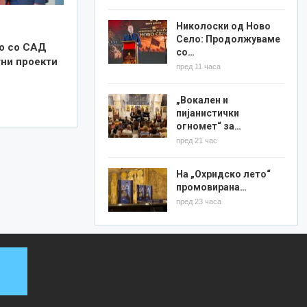
Николоски од Ново
Село: Продолжуваме
о со САД
со…
тни проекти
пред 11 часа
„Вокален и
пијанистички
огномет“ за…
пред 21 час
На „Охридско лето“
промовирана…
пред 23 часа