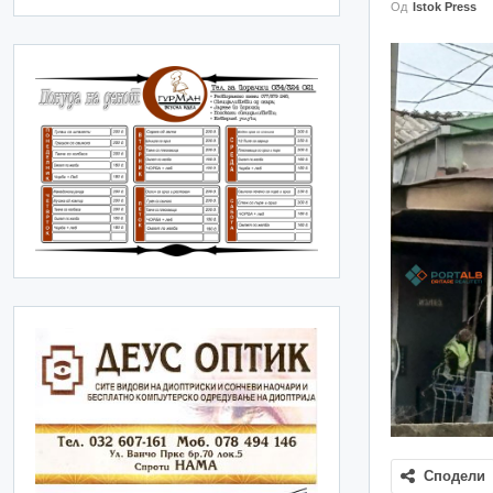
Од
Istok Press
Сподели