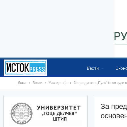
Вести
Екон
Дома
Вести
Македонија
За предметот „Пулс“ ќе се суди 
За пред
основен