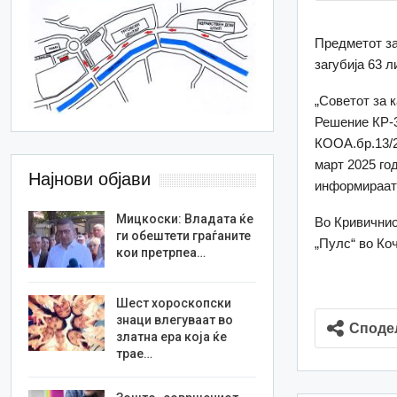
Предметот за
загубија 63 л
„Советот за 
Решение КР-3
КООА.бр.13/2
март 2025 го
Најнови објави
информираат 
Мицкоски: Владата ќе
Во Кривичнио
ги обештети граѓаните
„Пулс“ во Ко
кои претрпеа…
Шест хороскопски
знаци влегуваат во
Споде
златна ера која ќе
трае…