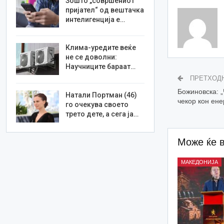
Зошто „совршениот
пријател“ од вештачка
интелигенција е…
Клима-уредите веќе
не се доволни:
Научниците бараат…
ПРЕТХОД
Божиновска: „
Натали Портман (46)
чекор кон ене
го очекува своето
трето дете, а сега ја…
Може ќе 
МАКЕДОНИЈА