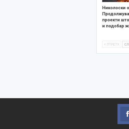
Николоски о
Продолжува
проекти што
и подобар ж
ПТРЕТХ
С