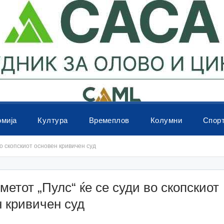
омија
Култура
Времеплов
Колумни
Спор
во скопскиот основен кривичен суд
метот „Пулс“ ќе се суди во скопскиот
 кривичен суд