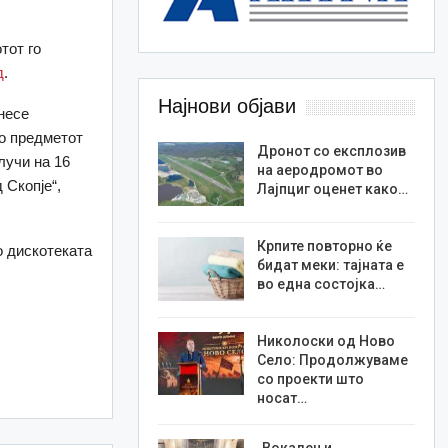
тот го
д
.
Најнови објави
онесе
по предметот
Дронот со експлозив
лучи на 16
на аеродромот во
 Скопје“,
Лајпциг оценет како…
Крпите повторно ќе
о дискотеката
бидат меки: тајната е
во една состојка…
Николоски од Ново
Село: Продолжуваме
со проекти што
носат…
„Вокален и