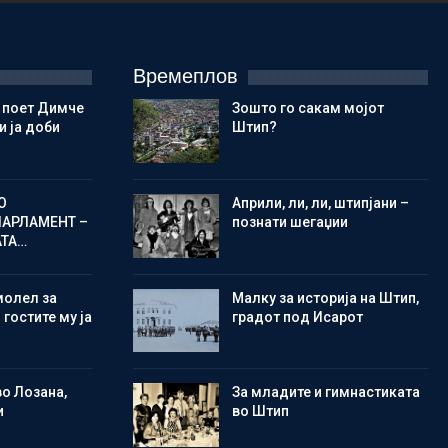
Времеплов
 поет Димче
Зошто го сакам мојот
 ја доби
Штип?
О
Aприли, ли, ли, штипјани –
ПАРЛАМЕНТ –
познати шегаџии
АТА…
молел за
Малку за историја на Штип,
 гостите му ја
градот под Исарот
во Лозана,
Зa младите и гимнастиката
и
во Штип