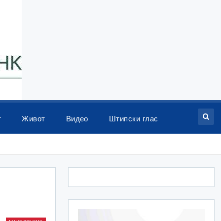
т
Живот
Видео
Штипски глас