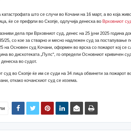
 катастрофата што се случи во Кочани на 16 март, а во која живо
ица, ќе се префрли во Скопје, одлучија денеска во
Врховниот су
казниви дела при Врховниот суд, денес на 25 јуни 2025 годинa д
5/25, со кое за стварно и месно надлежен суд за постапување 
5 на Основен суд Кочани, оформен во врска со пожарот кој се с
дина во дискотеката „Пулс“, го определи Основниот кривичен суд
денеска во судот.
т суд во Скопје ќе им се суди на 34 лица обвинети за пожарот в
чани, откако кочанскиот суд се иззема.
ли