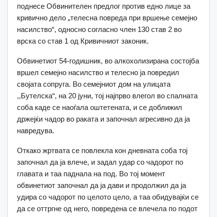
поднесе Обвинителен предлог против едно лице за
кривично дело „телесна повреда при вршење семејно
насилство“, односно согласно член 130 став 2 во
врска со став 1 од Кривичниот законик.
Обвинетиот 54-годишник, во алкохолизирана состојба
вршел семејно насилство и телесно ја повредил
својата сопруга. Во семејниот дом на улицата
,,Бутелска“, на 20 јуни, тој најпрво влегол во спалната
соба каде се наоѓала оштетената, и се доближил
држејќи чадор во раката и започнал агресивно да ја
навредува.
Откако жртвата се повлекла кон дневната соба тој
започнал да ја влече, и задал удар со чадорот по
главата и таа паднала на под. Во тој момент
обвинетиот започнал да ја дави и продолжил да ја
удира со чадорот по целото цело, а таа обидувајќи се
да се оттргне од него, повредена се влечела по подот