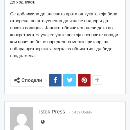
до ходникот.
Се доближила до влезната врата од куќата која била
отворена, по што успеала да излезе надвор и да
повика полиција. Јавниот обвинител оцени дека во
конкретниот случај се уште постојат основите поради
кои првично беше определена мерка притвор, па
побара притворската мерка за обвинетиот да биде
продолжена.
Сподели
Istok Press
5439 Објави