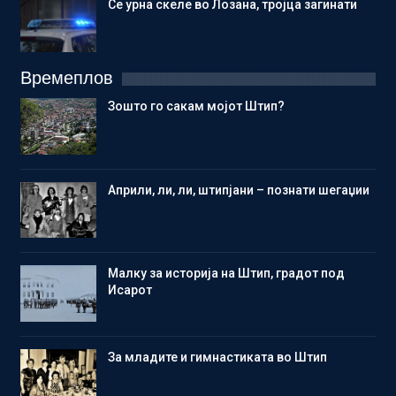
Се урна скеле во Лозана, тројца загинати
Времеплов
Зошто го сакам мојот Штип?
Aприли, ли, ли, штипјани – познати шегаџии
Малку за историја на Штип, градот под
Исарот
Зa младите и гимнастиката во Штип