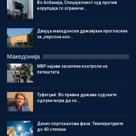
Во Албанија, Специјалниот суд против
корупција го ограничи…
Двајца македонски државјани прогласени
за „персона нон…
Македонија
МВР најави засилени контроли на
патиштата
Туфегџиќ: Во правна држава судските
одлуки мора да се…
Денес портокалова фаза: Температурите
до 40 степени