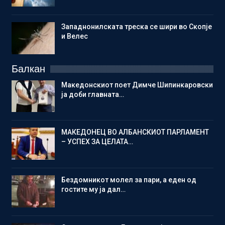
Западнонилската треска се шири во Скопје
и Велес
Балкан
Македонскиот поет Димче Шипинкаровски
ја доби главната…
МАКЕДОНЕЦ ВО АЛБАНСКИОТ ПАРЛАМЕНТ
– УСПЕХ ЗА ЦЕЛАТА…
Бездомникот молел за пари, а еден од
гостите му ја дал…