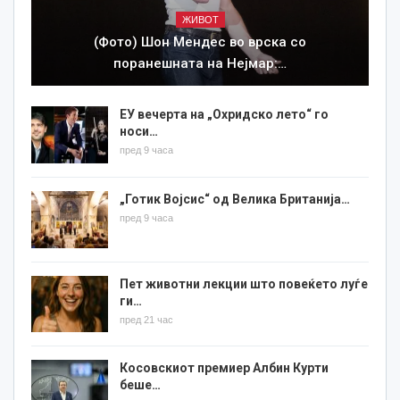
ЖИВОТ
(Фото) Шон Мендес во врска со
поранешната на Нејмар:…
ЕУ вечерта на „Охридско лето“ го
носи…
пред 9 часа
„Готик Војсис“ од Велика Британија…
пред 9 часа
Пет животни лекции што повеќето луѓе
ги…
пред 21 час
Косовскиот премиер Албин Курти
беше…