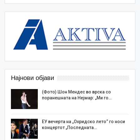
Најнови објави
(Фото) Шон Мендес во врска со
поранешната на Нејмар: „Ми го…
ЕУ вечерта на „Охридско лето“ го носи
концертот „Последната…