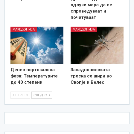
одлуки мора да се
спроведуваат и
почитуваат
МАКЕДОНИЈА
МАКЕДОНИЈА
Денес портокалова
Западнонилската
фаза: Температурите
треска се шири во
до 40 степени
Скопје и Велес
ПТРЕТХ
СЛЕДНО