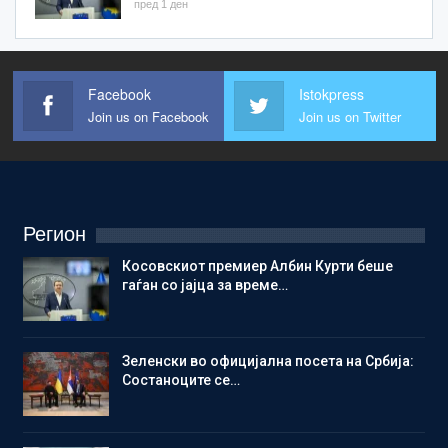
пред 1 ден
Facebook
Istokpress
Join us on Facebook
Join us on Twitter
Регион
Косовскиот премиер Албин Курти беше
гаѓан со јајца за време…
Зеленски во официјална посета на Србија:
Состаноците се…