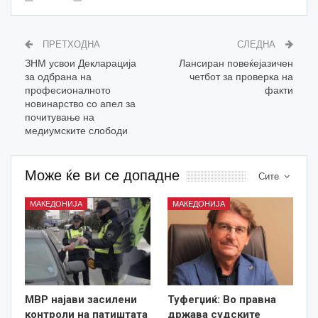
ПРЕТХОДНА
СЛЕДНА
ЗНМ усвои Декларација
Лансиран повеќејазичен
за одбрана на
четбот за проверка на
професионалното
факти
новинарство со апел за
почитување на
медиумските слободи
Може ќе ви се допадне
Сите
МАКЕДОНИЈА
МАКЕДОНИЈА
МВР најави засилени
Туфегџиќ: Во правна
контроли на патиштата
држава судските