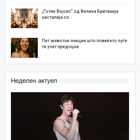
„Готик Војсис“ од Велика Британија
настапија со…
Пет животни лекции што повеќето луѓе
ги учат предоцна
Неделен актуел