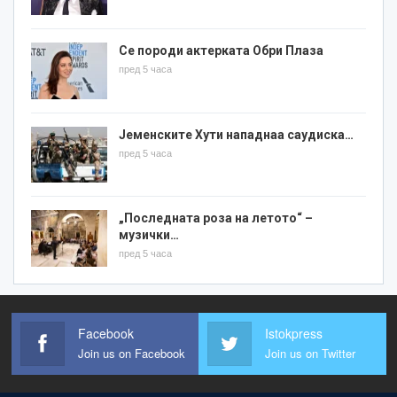
Се породи актерката Обри Плаза
пред 5 часа
Јеменските Хути нападнаа саудиска…
пред 5 часа
„Последната роза на летото“ –
музички…
пред 5 часа
Facebook
Istokpress
Join us on Facebook
Join us on Twitter