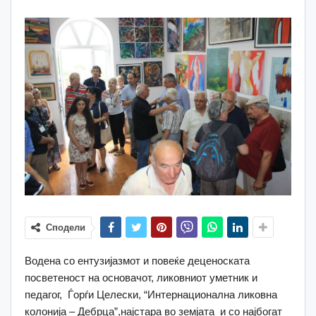
Сподели
Водена со ентузијазмот и повеќе деценоската
посветеност на основачот, ликовниот уметник и
педагог, Ѓорѓи Целески, “Интернационална ликовна
колонија – Дебрца”,најстара во земјата и со најбогат