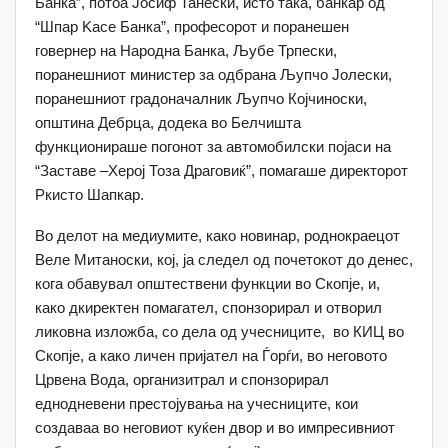
Банка”, потоа Јосиф Танески, исто така, банкар од
“Шпар Kасе Банка”, професорот и поранешен
говернер на Народна Банка, Љубе Трпески,
поранешниот министер за одбрана Љупчо Јолески,
поранешниот градоначалник Љупчо Којчиноски,
општина Дебрца, додека во Белчишта
функционираше погонот за автомобилски појаси на
“Заставе –Херој Тоза Драговиќ”, помагаше директорот
Ркисто Шапкар.
Во делот на медиумите, како новинар, роднокраецот
Веле Митаноски, кој, ја следел од почетокот до денес,
кога обавувал општествени функции во Скопје, и,
како дкиректен помагател, спонзорирал и отворил
ликовна изложба, со дела од учесниците, во КИЦ во
Скопје, а како личен пријател на Ѓорѓи, во неговото
Црвена Вода, организитрал и спонзорирал
еднодневени престојувања на учесниците, кои
создаваа во неговиот куќен двор и во импресивниот