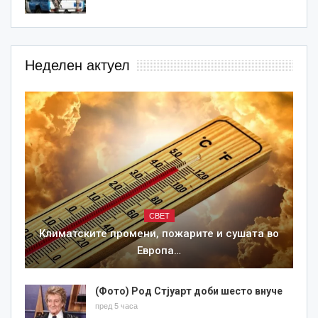
Неделен актуел
СВЕТ
Климатските промени, пожарите и сушата во
Европа…
(Фото) Род Стјуарт доби шесто внуче
пред 5 часа