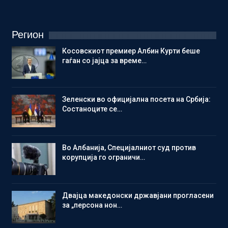
Регион
Косовскиот премиер Албин Курти беше
гаѓан со јајца за време…
Зеленски во официјална посета на Србија:
Состаноците се…
Во Албанија, Специјалниот суд против
корупција го ограничи…
Двајца македонски државјани прогласени
за „персона нон…