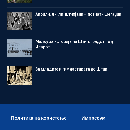
Aприли, ли, ли, штипјани – познати шегаџии
Малку за историја на Штип, градот под
Исарот
Зa младите и гимнастиката во Штип
Политика на користење
Импресум