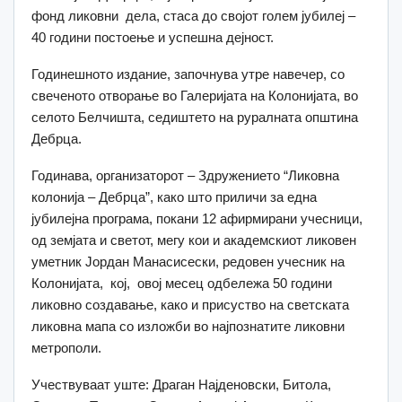
фонд ликовни дела, стаса до својот голем јубилеј –
40 години постоење и успешна дејност.
Годинешното издание, започнува утре навечер, со
свеченото отворање во Галеријата на Колонијата, во
селото Белчишта, седиштето на руралната општина
Дебрца.
Годинава, организаторот – Здружението “Ликовна
колонија – Дебрца”, како што приличи за една
јубилејна програма, покани 12 афирмирани учесници,
од земјата и светот, мегу кои и академскиот ликовен
уметник Јордан Манасисески, редовен учесник на
Колонијата, кој, овој месец одбележа 50 години
ликовно создавање, како и присуство на светската
ликовна мапа со изложби во најпознатите ликовни
метрополи.
Учествуваат уште: Драган Најденовски, Битола,