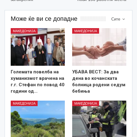
Може ќе ви се допадне
Сите
МАКЕДОНИЈА
МАКЕДОНИЈА
Големата повелба на
УБАВА ВЕСТ: За два
хуманизмот врачена на
дена во кочанската
г.г. Стефан по повод 40
болница родени седум
години од…
бебиња
МАКЕДОНИЈА
МАКЕДОНИЈА