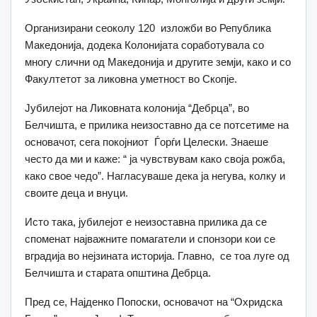
Организирани сеоколу 120 изложби во Република
Македонија, додека Колонијата соработувала со
многу слични од Македонија и другите земји, како и со
Факултетот за ликовна уметност во Скопје.
Јубилејот на Ликовната колонија “Дебрца”, во
Белчишта, е прилика неизоставно да се потсетиме на
основачот, сега покојниот Ѓорѓи Целески. Знаеше
често да ми и каже: “ ја чувствувам како своја рожба,
како свое чедо”. Нагласуваше дека ја негува, колку и
своите деца и внуци.
Исто така, јубилејот е неизоставна прилика да се
споменат најважните помагатели и спонзори кои се
вградија во нејзината историја. Главно, се тоа луге од
Белчишта и старата општина Дебрца.
Пред се, Најденко Попоски, основачот на “Охридска