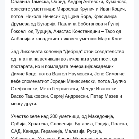
Славица Тамеска, Охрид, Андреј Антевски, Куманово,
српските уметтници: Мирослав Крунич и Иван Коцич,
потоа Никола Ненесиќ од Црна Бора, Красимира
Друмева од Бугарија, Павлина Боботанова и Ѓулај
Ѓоксел од Турција, Анастас Констандини – Тасо од
Албанија и канадскиот ликовен уметник Мајкл Клос.
Зад Ликовната колонија “Дебрца” стои создателство
од платна на великани во ликовната уметност, од
постарата, но и помладата генерација:академик
Димче Коцо, потоа Вангел Наумовски, Јоне Симонче,
веќе споменатиот Јордан Манасиевски, потоа Љупчо
Стефаноски, Мето Георгиевски, Менде Иваноски,
Васко Ташковски, Сергеј Андреески, Петар Мазев и
многу други.
Учество зеле над 200 уметници, од Македонија,
Србија, Хрватска, Словенија, Бугарија, Грција, Полска,
САД, Канада, Герамнија, Малезија, Русија,
Узбекистан, Украина, Кипар, Монголија и други земји.