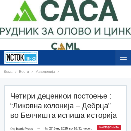
Дома
Вести
Македонија
Четири децениои постоење :
“Ликовна колонија – Дебрца”
во Белчишта испиша историја
МАКЕДОНИЈА
На
27 Јун, 2025 во 16:31 часот.
Од
Istok Press