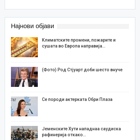
Најнови објави
Климатските промени, пожарите и
сушата во Европа направија…
(Фото) Род Стјуарт доби шесто внуче
Се породи актерката Обри Плаза
Јеменските Хути нападнаа саудиска
рафинерија откако…