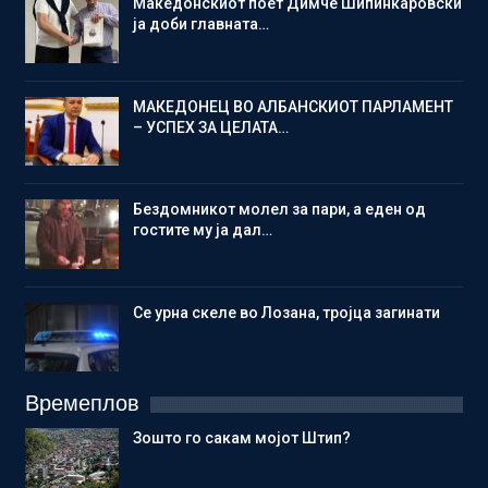
Македонскиот поет Димче Шипинкаровски
ја доби главната…
МАКЕДОНЕЦ ВО АЛБАНСКИОТ ПАРЛАМЕНТ
– УСПЕХ ЗА ЦЕЛАТА…
Бездомникот молел за пари, а еден од
гостите му ја дал…
Се урна скеле во Лозана, тројца загинати
Времеплов
Зошто го сакам мојот Штип?