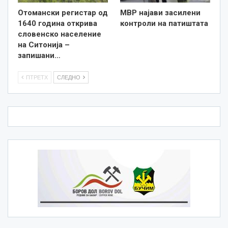
Отомански регистар од
МВР најави засилени
1640 година открива
контроли на патиштата
словенско население
на Ситонија –
запишани…
ПТРЕТХ
СЛЕДНО