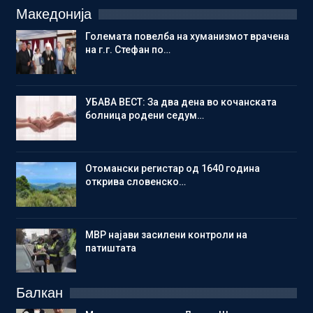
Македонија
Големата повелба на хуманизмот врачена
на г.г. Стефан по…
УБАВА ВЕСТ: За два дена во кочанската
болница родени седум…
Отомански регистар од 1640 година
открива словенско…
МВР најави засилени контроли на
патиштата
Балкан