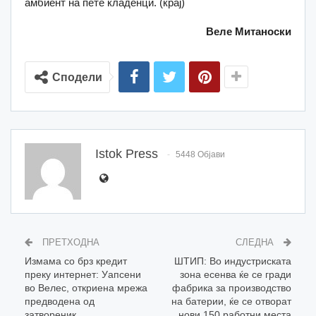
амбиент на пете кладенци. (крај)
Веле Митаноски
Сподели
Istok Press
5448 Објави
ПРЕТХОДНА
СЛЕДНА
Измама со брз кредит
ШТИП: Во индустриската
преку интернет: Уапсени
зона eсенва ќе се гради
во Велес, откриена мрежа
фабрика за производство
предводена од
на батерии, ќе се отворат
затвореник
нови 150 работни места