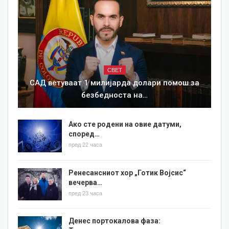
СВЕТ
САД ветуваат 1 милијарда долари помош за
безбедноста на…
Ако сте родени на овие датуми,
според…
пред 22 часа
Ренесансниот хор „Готик Војсис“
вечерва…
пред 23 часа
Денес портокалова фаза: