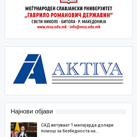
Најнови објави
САД ветуваат 1 милијарда долари
помош за безбедноста на…