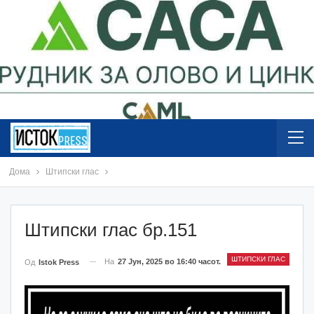
Дома
Штипски глас
Штипски глас бр.151
ШТИПСКИ ГЛАС
На
27 Јун, 2025 во 16:40 часот.
Од
Istok Press