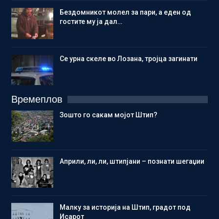
Бездомникот молел за пари, а еден од
гостите му ја дал…
Се урна скеле во Лозана, тројца загинати
Времеплов
Зошто го сакам мојот Штип?
Aприли, ли, ли, штипјани – познати шегаџии
Малку за историја на Штип, градот под
Исарот