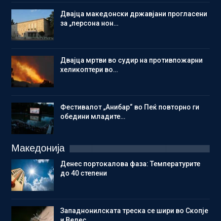
Двајца македонски државјани прогласени
за „персона нон…
Двајца мртви во судир на противпожарни
хеликоптери во…
Фестивалот „Анибар“ во Пеќ повторно ги
обедини младите…
Македонија
Денес портокалова фаза: Температурите
до 40 степени
Западнонилската треска се шири во Скопје
и Велес