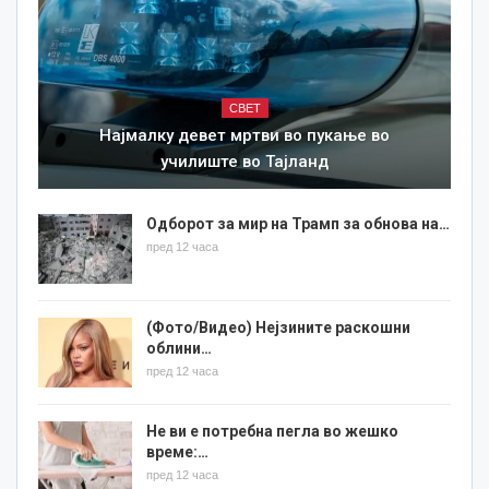
СВЕТ
Најмалку девет мртви во пукање во
училиште во Тајланд
Одборот за мир на Трамп за обнова на…
пред 12 часа
(Фото/Видео) Нејзините раскошни
облини…
пред 12 часа
Не ви е потребна пегла во жешко
време:…
пред 12 часа