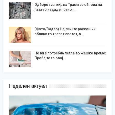
Одборот за мир на Трамп за обнова на
Газа го издаде првиот…
(Фото/Видео) Нејзините раскошни
облини го тресат светот, а…
Не ви е потребна пегла во жешко време:
Пробајте го овој…
Неделен актуел