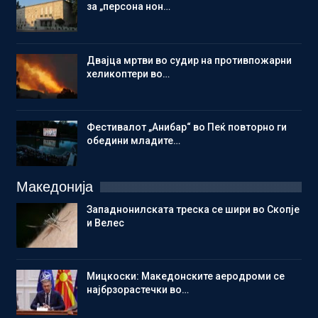
за „персона нон…
Двајца мртви во судир на противпожарни
хеликоптери во…
Фестивалот „Анибар“ во Пеќ повторно ги
обедини младите…
Македонија
Западнонилската треска се шири во Скопје
и Велес
Мицкоски: Македонските аеродроми се
најбрзорастечки во…