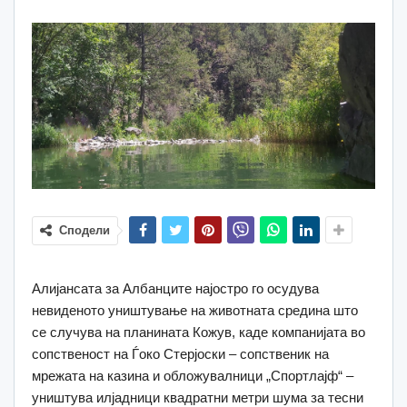
Сподели
Алијансата за Албанците најостро го осудува
невиденото уништување на животната средина што
се случува на планината Кожув, каде компанијата во
сопственост на Ѓоко Стерјоски – сопственик на
мрежата на казина и обложувалници „Спортлајф“ –
уништува илјадници квадратни метри шума за тесни