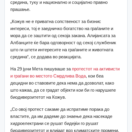
средина, туку и национално и социјално правно
прашање.
„Кожув не е приватна сопственост за бизнис
интереси, тој е заедничко богатство на граѓаните и
мора да се заштити од секоја закана. Алијансата за
Албанците ќе бара одговорност од секој службеник
што ги штети интересите на граѓаните и животната
средина“, се додава во реакцијата.
На 29 јуни Мета пишуваше за
протестот на активисти
и граѓани во местото Смрдлива Вода
, кои беа
децидни во ставовите дека нема да дозволат, како
што кажаа, да се градат објекти кои би го нарушиле
биодиверзитетот на Кожув.
„Со овој протест сакаме да испратиме порака до
властите, да им дадеме до знаење дека насекаде
хидроелектрани се рушат бидејќи го рушат
биодиверзитетот и влијаат врз климатските промени.