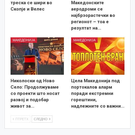
треска се шири во
Македонските
Скопје и Велес
аеродроми се
најбрзорастечки во
регионот – тоа е
резултат на…
МАКЕДОНИЈА
МАКЕДОНИЈА
Николоски од Ново
Цела Македонија под
Село: Продолжуваме
портокалов аларм
со проекти што носат
поради екстремни
развој и подобар
горештини,
живот за…
надлежните со важни…
ПТРЕТХ
СЛЕДНО