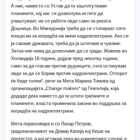
А ние, наместо со Устав да ги заштитутваме
планините, кај нас се дозволува истите да
уништуваат. не се работи овде само за реката
Дошница. Во Македонија треба да се стопираат сите
концесии за изградба на мини хидроелектрани. Ако си
ја сакаме државата, треба да ја штитиме и чуваме.
Затоа ние нема да дозволиме да се гради. Живеев во
Холандија 16 години, дојдов пред неколку години,
само за да гласам против рудниците, сега останувам
овде за да се борам против хидроелектрани. Отпорот
ќе биде голем“, рече за Мета Марина Томова од
организацијата „Change makers“ од Гевгелија, која
додаде дека наместо да ги штити граѓаните и
планините, власта променила закони во поддршка за
изградба на хидроелектрани.
Мета поразговара и со Лазар Петров,
градоначалникот на Демир Капија кој беше на
протестот, а кој истакна дека во конкретниот случај, е