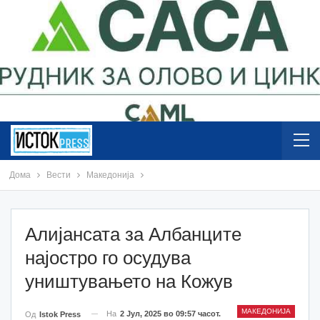
Дома
Вести
Македонија
Aлијансата за Албанците
најостро го осудува
уништувањето на Кожув
МАКЕДОНИЈА
На
2 Јул, 2025 во 09:57 часот.
Од
Istok Press