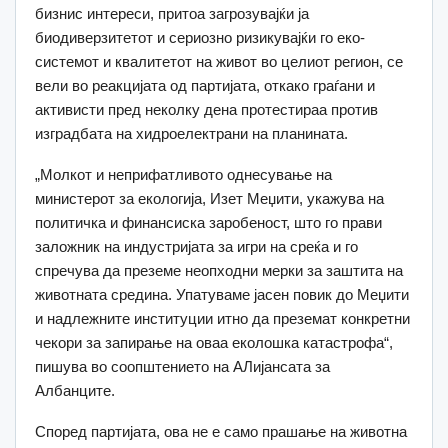
бизнис интереси, притоа загрозувајќи ја
биодиверзитетот и сериозно ризикувајќи го еко-
системот и квалитетот на живот во целиот регион, се
вели во реакцијата од партијата, откако граѓани и
активисти пред неколку дена протестираа против
изградбата на хидроелектрани на планината.
„Молкот и неприфатливото однесување на
министерот за екологија, Изет Меџити, укажува на
политичка и финансиска заробеност, што го прави
заложник на индустријата за игри на среќа и го
спречува да преземе неопходни мерки за заштита на
животната средина. Упатуваме јасен повик до Меџити
и надлежните институции итно да преземат конкретни
чекори за запирање на оваа еколошка катастрофа“,
пишува во соопштението на АЛијансата за
Албанците.
Според партијата, ова не е само прашање на животна