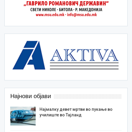
Најнови објави
Најмалку девет мртви во пукање во
училиште во Тајланд