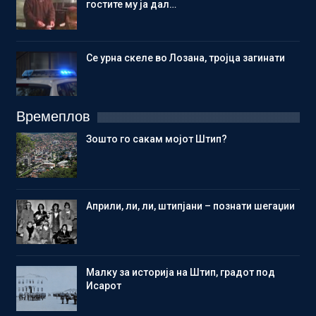
гостите му ја дал…
Се урна скеле во Лозана, тројца загинати
Времеплов
Зошто го сакам мојот Штип?
Aприли, ли, ли, штипјани – познати шегаџии
Малку за историја на Штип, градот под
Исарот