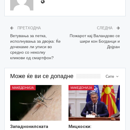
ПРЕТХОДНА
СЛЕДНА
Ветувања за петка,
Пожарот кај Валандово се
исполнувања за двојка: Ќе
шири кон Богданци и
дочекаме ли уписи во
Дојран
средно со неколку
кликови од смартфон?
Може ќе ви се допадне
Сите
МАКЕДОНИЈА
МАКЕДОНИЈА
Западнонилската
Мицкоски: