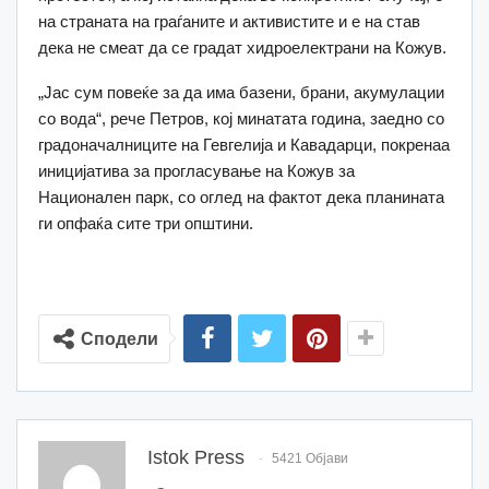
на страната на граѓаните и активистите и е на став
дека не смеат да се градат хидроелектрани на Кожув.
„Јас сум повеќе за да има базени, брани, акумулации
со вода“, рече Петров, кој минатата година, заедно со
градоначалниците на Гевгелија и Кавадарци, покренаа
иницијатива за прогласување на Кожув за
Национален парк, со оглед на фактот дека планината
ги опфаќа сите три општини.
Сподели
Istok Press
5421 Објави