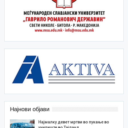
Најнови објави
Најмалку девет мртви во пукање во
училиште во Тајланд