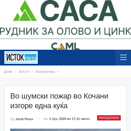
Дома
Вести
Македонија
Во шумски пожар во Кочани
изгоре една куќа
МАКЕДОНИЈА
На
3 Јул, 2025 во 17:11 часот.
Од
Istok Press