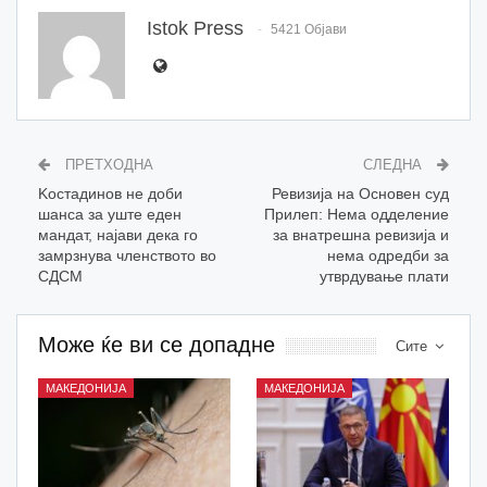
Istok Press
5421 Објави
ПРЕТХОДНА
СЛЕДНА
Koстадинов не доби
Ревизија на Основен суд
шанса за уште еден
Прилеп: Нема одделение
мандат, најави дека го
за внатрешна ревизија и
замрзнува членството во
нема одредби за
СДСМ
утврдување плати
Може ќе ви се допадне
Сите
МАКЕДОНИЈА
МАКЕДОНИЈА