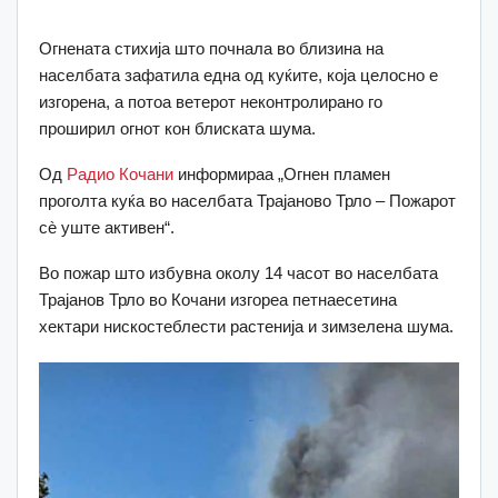
Огнената стихија што почнала во близина на
населбата зафатила една од куќите, која целосно е
изгорена, а потоа ветерот неконтролирано го
проширил огнот кон блиската шума.
Од
Радио Кочани
информираа „Огнен пламен
проголта куќа во населбата Трајаново Трло – Пожарот
сè уште активен“.
Во пожар што избувна околу 14 часот во населбата
Трајанов Трло во Кочани изгореа петнаесетина
хектари нискостеблести растенија и зимзелена шума.