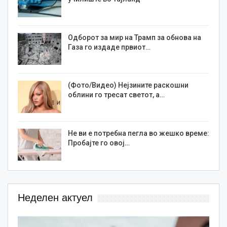
Одборот за мир на Трамп за обнова на
Газа го издаде првиот…
(Фото/Видео) Нејзините раскошни
облини го тресат светот, а…
Не ви е потребна пегла во жешко време:
Пробајте го овој…
Неделен актуел