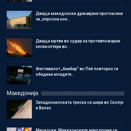
Двајца македонски државјани прогласени
за „персона нон…
Двајца мртви во судир на противпожарни
хеликоптери во…
Фестивалот „Анибар“ во Пеќ повторно ги
обедини младите…
Македонија
Западнонилската треска се шири во Скопје
и Велес
Мицкоски: Македонските аеродроми се