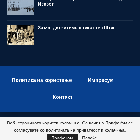
Исарот
Зa младите и гимнастиката во Штип
Политика на користење
Импресум
Контакт
Веб -страницата користи колачиња. Со клик на Прифаќам се
© 2026 - Istok Press. All Rights Reserved.
согласувате со политиката на приватност и колачиња.
Развиено и хостирано од
Прифаќам
Повеќе