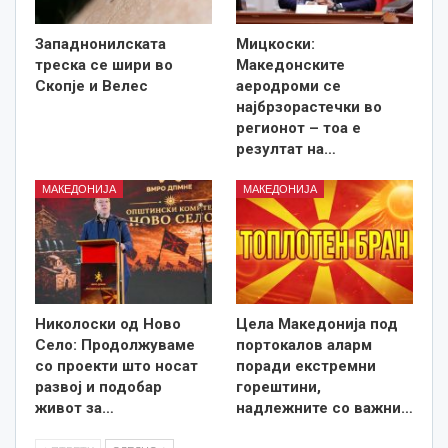
Западнонилската
Мицкоски:
треска се шири во
Македонските
Скопје и Велес
аеродроми се
најбрзорастечки во
регионот – тоа е
резултат на…
МАКЕДОНИЈА
МАКЕДОНИЈА
Николоски од Ново
Цела Македонија под
Село: Продолжуваме
портокалов аларм
со проекти што носат
поради екстремни
развој и подобар
горештини,
живот за…
надлежните со важни…