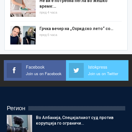
Не ви е потребна пегла во жешко
време:…
пред 4 часа
Грчка вечер на „Охридско лето“ со…
пред 6 часа
Facebook
Istokpress
Join us on Facebook
Join us on Twitter
Регион
Во Албанија, Специјалниот суд против
корупција го ограничи…