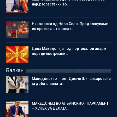
најбрзорастечки во…
Николоски од Ново Село: Продолжуваме
со проекти што носат…
Цела Македонија под портокалов аларм
поради екстремни…
Балкан
Македонскиот поет Димче Шипинкаровски
ја доби главната…
МАКЕДОНЕЦ ВО АЛБАНСКИОТ ПАРЛАМЕНТ
– УСПЕХ ЗА ЦЕЛАТА…