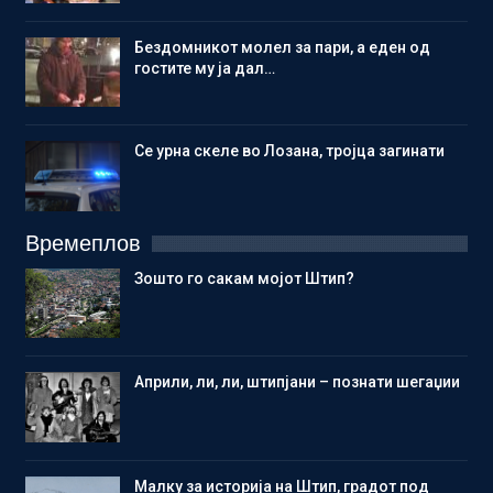
Бездомникот молел за пари, а еден од
гостите му ја дал…
Се урна скеле во Лозана, тројца загинати
Времеплов
Зошто го сакам мојот Штип?
Aприли, ли, ли, штипјани – познати шегаџии
Малку за историја на Штип, градот под