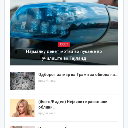
СВЕТ
Најмалку девет мртви во пукање во
училиште во Тајланд
Одборот за мир на Трамп за обнова на…
пред 4 часа
(Фото/Видео) Нејзините раскошни
облини…
пред 4 часа