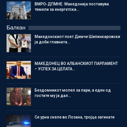
ВМРО-ДПМНЕ: Македонија поставува
темели за енергетска…
Балкан
Македонскиот поет Димче Шипинкаровски
ја доби главната…
МАКЕДОНЕЦ ВО АЛБАНСКИОТ ПАРЛАМЕНТ
– УСПЕХ ЗА ЦЕЛАТА…
Бездомникот молел за пари, а еден од
гостите му ја дал…
Се урна скеле во Лозана, тројца загинати