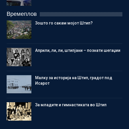
Времеплов
Зошто го сакам мојот Штип?
Aприли, ли, ли, штипјани – познати шегаџии
Малку за историја на Штип, градот под
Исарот
Зa младите и гимнастиката во Штип