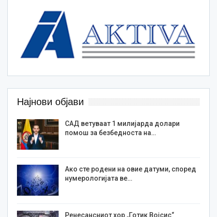
Најнови објави
САД ветуваат 1 милијарда долари
помош за безбедноста на…
Ако сте родени на овие датуми, според
нумерологијата ве…
Ренесансниот хор „Готик Војсис“