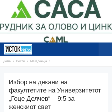
Дома
Вести
Македонија
Избор на декани на
факултетите на Универзитетот
„Гоце Делчев“ – 9:5 за
женскиот свет