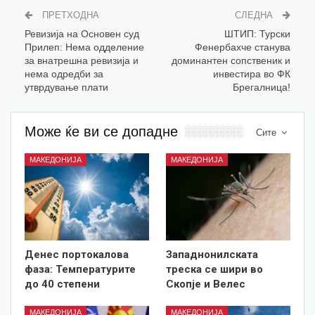
ПРЕТХОДНА
СЛЕДНА
Ревизија на Основен суд
ШТИП: Турски
Прилеп: Нема одделение
Фенербахче станува
за внатрешна ревизија и
доминантен сопственик и
нема одредби за
инвестира во ФК
утврдување плати
Брегалница!
Може ќе ви се допадне
Сите
МАКЕДОНИЈА
МАКЕДОНИЈА
Денес портокалова
Западнонилската
фаза: Температурите
треска се шири во
до 40 степени
Скопје и Велес
МАКЕДОНИЈА
МАКЕДОНИЈА