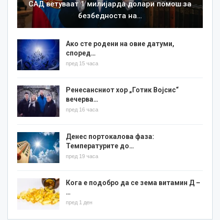
САД ветуваат 1 милијарда долари помош за
безбедноста на…
Ако сте родени на овие датуми,
според…
пред 15 часа
Ренесансниот хор „Готик Војсис“
вечерва…
пред 16 часа
Денес портокалова фаза:
Температурите до…
пред 19 часа
Кога е подобро да се зема витамин Д –
…
пред 1 ден