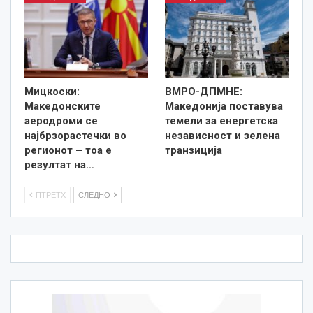
Мицкоски:
ВМРО-ДПМНЕ:
Македонските
Македонија поставува
аеродроми се
темели за енергетска
најбрзорастечки во
независност и зелена
регионот – тоа е
транзиција
резултат на…
ПТРЕТХ
СЛЕДНО