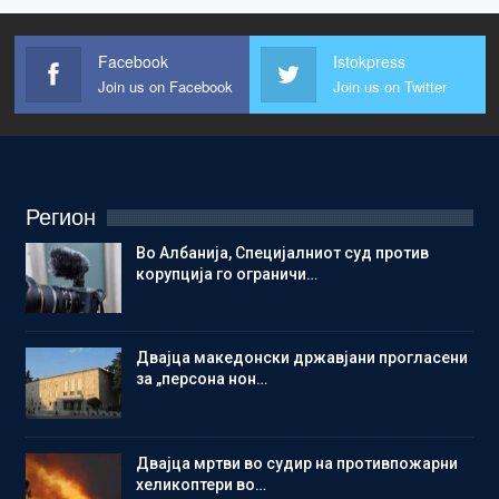
Facebook
Istokpress
Join us on Facebook
Join us on Twitter
Регион
Во Албанија, Специјалниот суд против
корупција го ограничи…
Двајца македонски државјани прогласени
за „персона нон…
Двајца мртви во судир на противпожарни
хеликоптери во…