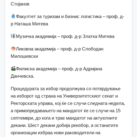
Стојанов
Факултет за туризам и бизнис логистика – проф. д-
р Наташа Митева
Музичка академија – проф. д-р Златка Митева
Ликовна академија – проф. д-р Слободан
Милошевски
Филмска академија – проф. д-р Адријана
Данчевска.
Процедурата за избор продолжува со потврдување
на изборот од страна на Универзитетскиот сенат и
Ректорската управа, кој ќе се случи следната недела,
а примопредавањето на мандатот ќе се случи на 15
септември, до кога и трае мандатот на актуелните
декани. Шест декани добија реизбор, а останатите
организации избраа нови раководители на