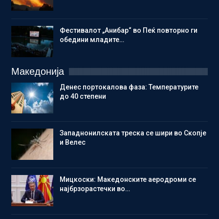
Фестивалот „Анибар“ во Пеќ повторно ги
обедини младите…
Македонија
Денес портокалова фаза: Температурите
до 40 степени
Западнонилската треска се шири во Скопје
и Велес
Мицкоски: Македонските аеродроми се
најбрзорастечки во…