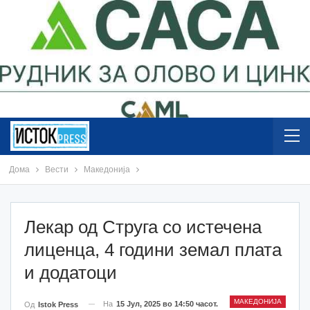
Дома
Вести
Македонија
Лекар од Струга со истечена
лиценца, 4 години земал плата
и додатоци
МАКЕДОНИЈА
На
15 Јул, 2025 во 14:50 часот.
Од
Istok Press