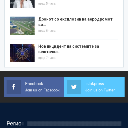
пред 5 часа
Дронот со експлозив на аеродромот
во…
пред 6 часа
Нов инцидент на системите за
вештачка…
пред 7 часа
Facebook
Istokpress
Join us on Facebook
Join us on Twitter
Регион