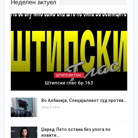
Неделен актуел
ШТИПСКИ ГЛАС
Штипски глас бр.163
Во Албанија, Специјалниот суд против…
пред 5 часа
Џаред Лето остана без улога по
новите…