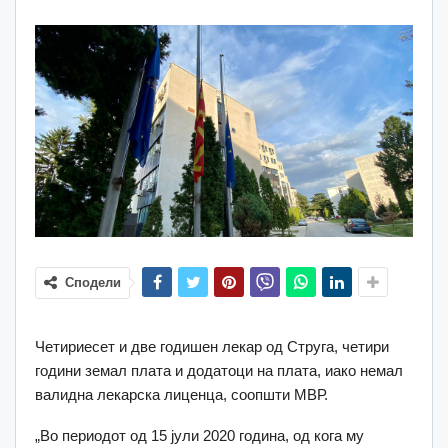
Сподели
Четириесет и две годишен лекар од Струга, четири
години земал плата и додатоци на плата, иако немал
валидна лекарска лиценца, соопшти МВР.
„Во периодот од 15 јули 2020 година, од кога му