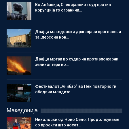
Во Албанија, Специјалниот суд против
корупција го ограничи…
Двајца македонски државјани прогласени
за „персона нон…
Двајца мртви во судир на противпожарни
хеликоптери во…
Фестивалот „Анибар“ во Пеќ повторно ги
обедини младите…
Македонија
Николоски од Ново Село: Продолжуваме
со проекти што носат…