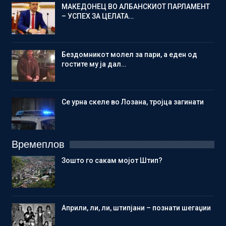
МАКЕДОНЕЦ ВО АЛБАНСКИОТ ПАРЛАМЕНТ
– УСПЕХ ЗА ЦЕЛАТА…
Бездомникот молел за пари, а еден од
гостите му ја дал…
Се урна скеле во Лозана, тројца загинати
Времеплов
Зошто го сакам мојот Штип?
Aприли, ли, ли, штипјани – познати шегаџии