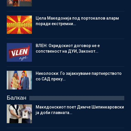
Цела Македонија под портокалов аларм
поради екстремни…
ВЛЕН: Охридскиот договор не е
сопственост на ДУИ, Законот…
Николоски: Го зајакнуваме партнерството
со САД преку…
Балкан
Македонскиот поет Димче Шипинкаровски
ја доби главната…