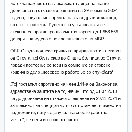
истекла важноста на лекарската лиценца, па до
добивање на отказното решение на 29 ноември 2024
година, пријавениот примал плата и други додатоци,
со што го оштетил буџетот на установата и се
стекнал со противправна имотна корист од 1.956.569
денари“, наведено е во соопштението на МВР.
ОВР Струга поднесе кривична пријава против лекарот
од Струга, кој бил лекар во Општа болница во Струга,
поради постоење основи на сомнение за сторено
кривично дело „несовесно работење во службата“.
„Тој постапил спротивно на член 144-а од Законот за
здравствена заштита на тој начин што од 01.07.2019
па до добивање на отказното решение на 29.11.2024 и
за прекинот на специјалистичкиот стаж не ги известил
надлежните, ниту се јавувал на своето работно
место“, се вели во соопштението.