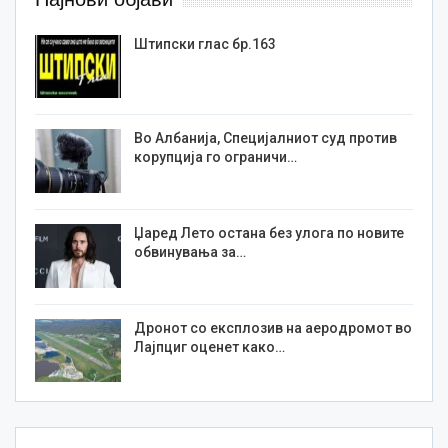
Штипски глас бр.163
Во Албанија, Специјалниот суд против
корупција го ограничи…
Џаред Лето остана без улога по новите
обвинувања за…
Дронот со експлозив на аеродромот во
Лајпциг оценет како…