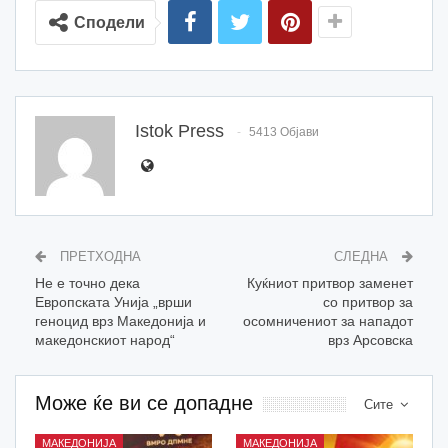
Сподели
Istok Press
5413 Објави
ПРЕТХОДНА
СЛЕДНА
Не е точно дека
Куќниот притвор заменет
Европската Унија „врши
со притвор за
геноцид врз Македонија и
осомничениот за нападот
македонскиот народ“
врз Арсовска
Може ќе ви се допадне
Сите
МАКЕДОНИЈА
МАКЕДОНИЈА