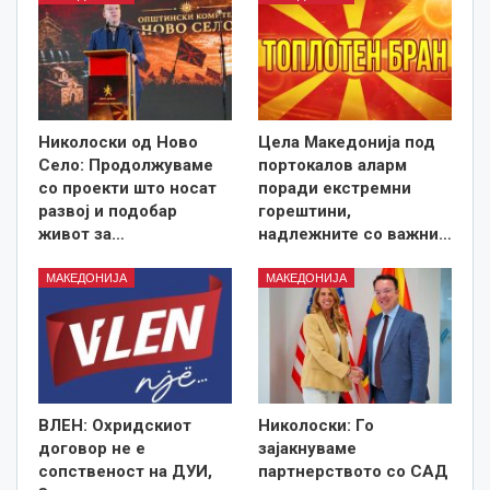
Николоски од Ново
Цела Македонија под
Село: Продолжуваме
портокалов аларм
со проекти што носат
поради екстремни
развој и подобар
горештини,
живот за…
надлежните со важни…
МАКЕДОНИЈА
МАКЕДОНИЈА
ВЛЕН: Охридскиот
Николоски: Го
договор не е
зајакнуваме
сопственост на ДУИ,
партнерството со САД