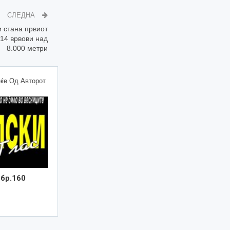
СЛЕДНА
 стана првиот
 14 врвови над
8.000 метри
ќе Од Авторот
 бр.160