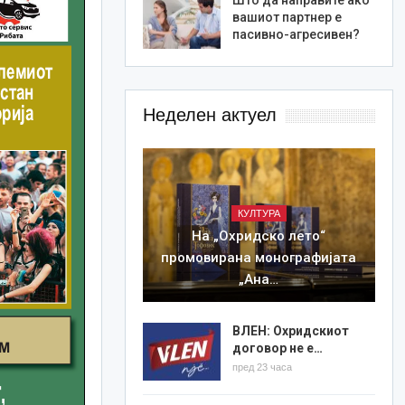
вашиот партнер е
пасивно-агресивен?
Неделен актуел
КУЛТУРА
На „Охридско лето“
промовирана монографијата
„Ана…
ВЛЕН: Охридскиот
договор не е…
пред 23 часа