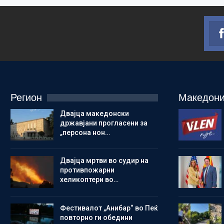
Регион
Македони
Двајца македонски
државјани прогласени за
„персона нон…
Двајца мртви во судир на
противпожарни
хеликоптери во…
Фестивалот „Анибар“ во Пеќ
повторно ги обедини