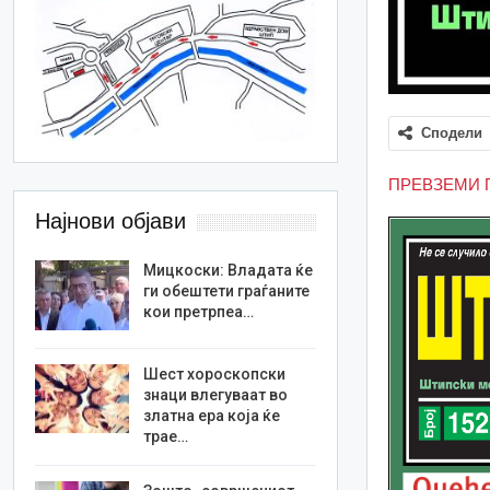
Сподели
ПРЕВЗЕМИ 
Најнови објави
Мицкоски: Владата ќе
ги обештети граѓаните
кои претрпеа…
Шест хороскопски
знаци влегуваат во
златна ера која ќе
трае…