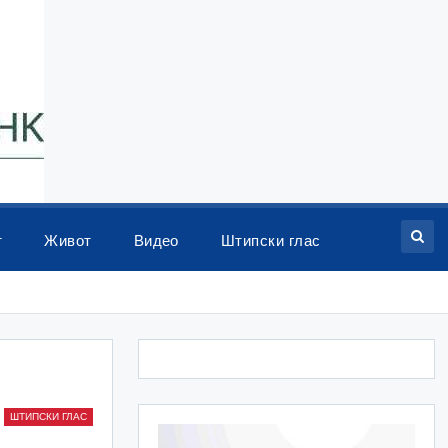
т
Живот
Видео
Штипски глас
ШТИПСКИ ГЛАС