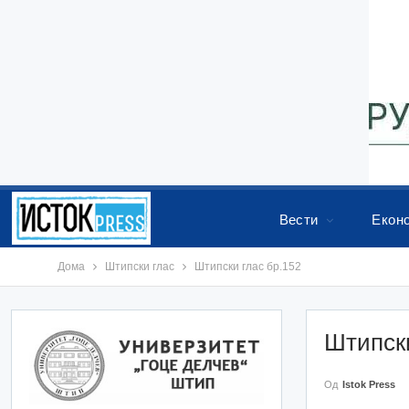
Вести
Екон
Дома
Штипски глас
Штипски глас бр.152
Штипски
Од
Istok Press