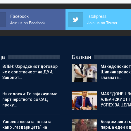
Facebook
Istokpress
Join us on Facebook
Join us on Twitter
ја
Балкан
ВЛЕН: Охридскиот договор
Македонскиот
не е сопственост на ДУИ,
Шипинкаровски
Законот…
главната…
Николоски: Го зајакнуваме
МАКЕДОНЕЦ В
партнерството со САД
АЛБАНСКИОТ 
преку…
УСПЕХ ЗА ЦЕЛ
Уапсена жената позната
Бездомникот 
како „газдарицата“ на
пари, а еден од