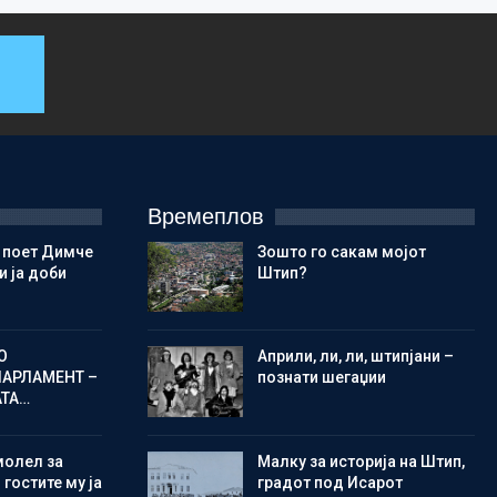
Времеплов
 поет Димче
Зошто го сакам мојот
 ја доби
Штип?
О
Aприли, ли, ли, штипјани –
ПАРЛАМЕНТ –
познати шегаџии
АТА…
молел за
Малку за историја на Штип,
 гостите му ја
градот под Исарот