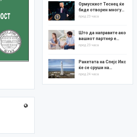
Ормускиот Теснец ќе
биде отворен многу…
пред 23 часа
Што да направите ако
вашиот партнер е…
пред 23 часа
Ракетата на Спејс Икс
ќе се сруши на…
пред 24 часа