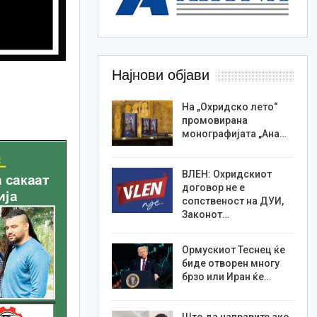
Најнови објави
На „Охридско лето“
промовирана
монографијата „Ана…
ВЛЕН: Охридскиот
договор не е
сопственост на ДУИ,
Законот…
Ормускиот Теснец ќе
биде отворен многу
брзо или Иран ќе…
Што да направите ако