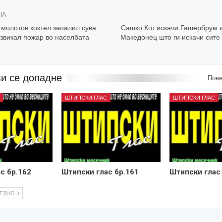
НА
 молотов коктел запалил сува
Сашко Кго искачи Гашербрум и
извикал пожар во населбата
Македонец што ги искачи сите
ви се допадне
Пове
ШТИПСКИ ГЛАС
ШТИПСКИ ГЛАС
с бр.162
Штипски глас бр.161
Штипски глас
ЛЕДНО