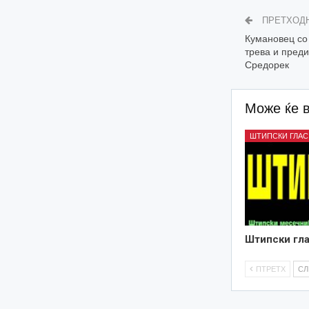
ПРЕТХОД
Кумановец со
трева и пред
Средорек
Може ќе 
ШТИПСКИ ГЛАС
Штипски гла
ПТРЕТХ
С