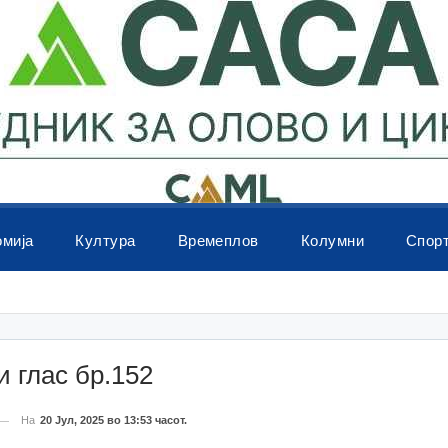
омија
Култура
Времеплов
Колумни
Спор
 глас бр.152
На
20 Јул, 2025 во 13:53 часот.