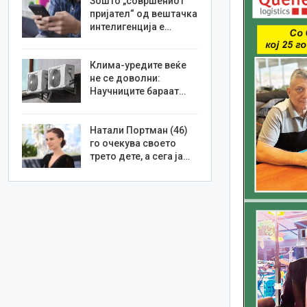
Зошто „совршениот
пријател“ од вештачка
интелигенција е…
Клима-уредите веќе
не се доволни:
Научниците бараат…
Натали Портман (46)
го очекува своето
трето дете, а сега ја…