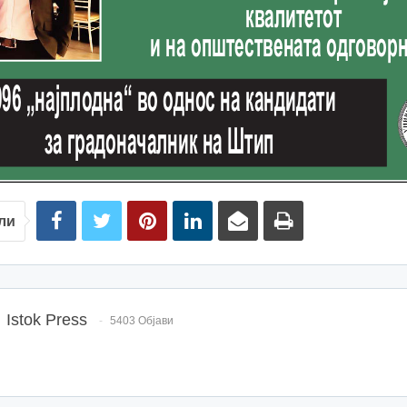
ли
Istok Press
5403 Објави