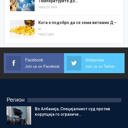
Температурите до…
пред 22 часа
Кога е подобро да се зема витамин Д –
…
пред 1 ден
Facebook
Istokpress
Join us on Facebook
Join us on Twitter
Регион
Во Албанија, Специјалниот суд против
корупција го ограничи…