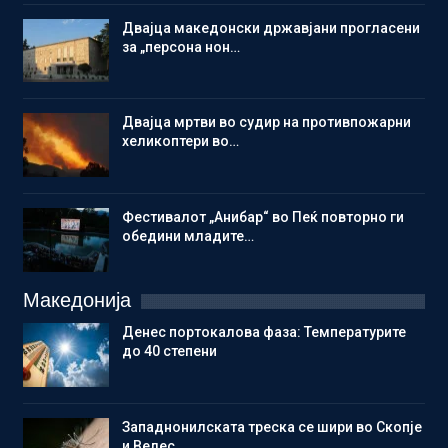
Двајца македонски државјани прогласени
за „персона нон…
Двајца мртви во судир на противпожарни
хеликоптери во…
Фестивалот „Анибар“ во Пеќ повторно ги
обедини младите…
Македонија
Денес портокалова фаза: Температурите
до 40 степени
Западнонилската треска се шири во Скопје
и Велес