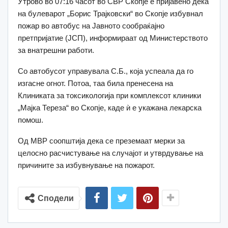
Утрово во 07:16 часот во СВР Скопје е пријавено дека
на булеварот „Борис Трајковски“ во Скопје избувнал
пожар во автобус на Јавното сообраќајно
претпријатие (ЈСП), информираат од Министерството
за внатрешни работи.
Со автобусот управувала С.Б., која успеала да го
изгасне огнот. Потоа, таа била пренесена на
Клиниката за токсикологија при комплексот клиники
„Мајка Тереза“ во Скопје, каде ѝ е укажана лекарска
помош.
Од МВР соопштија дека се преземаат мерки за
целосно расчистување на случајот и утврдување на
причините за избувнување на пожарот.
Сподели