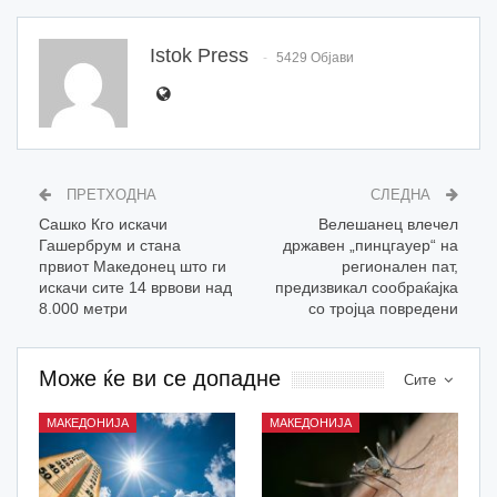
Istok Press
5429 Објави
ПРЕТХОДНА
СЛЕДНА
Сашко Кго искачи
Велешанец влечел
Гашербрум и стана
државен „пинцгауер“ на
првиот Македонец што ги
регионален пат,
искачи сите 14 врвови над
предизвикал сообраќајка
8.000 метри
со тројца повредени
Може ќе ви се допадне
Сите
МАКЕДОНИЈА
МАКЕДОНИЈА