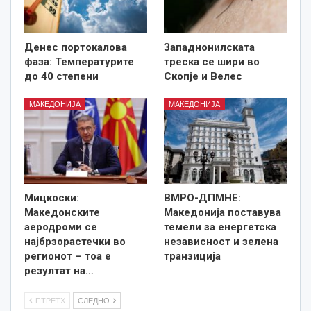
Денес портокалова
Западнонилската
фаза: Температурите
треска се шири во
до 40 степени
Скопје и Велес
МАКЕДОНИЈА
МАКЕДОНИЈА
Мицкоски:
ВМРО-ДПМНЕ:
Македонските
Македонија поставува
аеродроми се
темели за енергетска
најбрзорастечки во
независност и зелена
регионот – тоа е
транзиција
резултат на…
ПТРЕТХ
СЛЕДНО