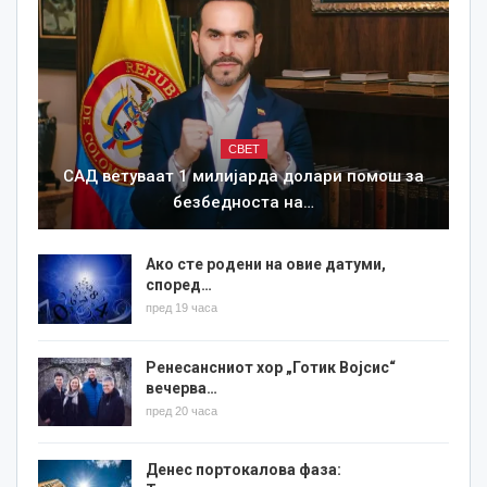
СВЕТ
САД ветуваат 1 милијарда долари помош за
безбедноста на…
Ако сте родени на овие датуми,
според…
пред 19 часа
Ренесансниот хор „Готик Војсис“
вечерва…
пред 20 часа
Денес портокалова фаза: