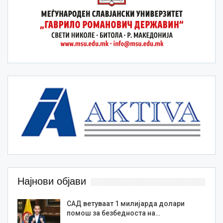
Најнови објави
САД ветуваат 1 милијарда долари
помош за безбедноста на…