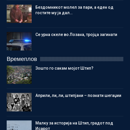
Бездомникот молел за пари, а еден од
гостите му ја дал…
Се урна скеле во Лозана, тројца загинати
Времеплов
Зошто го сакам мојот Штип?
Aприли, ли, ли, штипјани – познати шегаџии
Малку за историја на Штип, градот под
Исарот