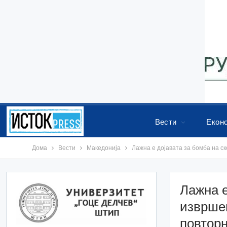
Вести
Екон
Дома
Вести
Македонија
Лажна е дојавата за бомба на 
Лажна е
извршен
повтор