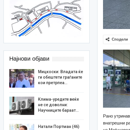
Сподели
Најнови објави
Мицкоски: Владата ќе
ги обештети граѓаните
кои претрпеа…
Клима-уредите веќе
не се доволни:
Научниците бараат…
Рано утрина
внатрешни ра
Натали Портман (46)
на Меѓународ