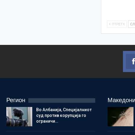
ПТРЕТХ
С
Регион
Македони
Во Албанија, Специјалниот
суд против корупција го
ограничи…