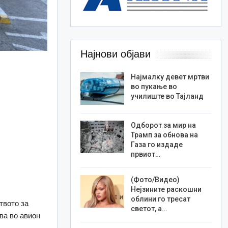
Најнови објави
Најмалку девет мртви
во пукање во
училиште во Тајланд
Одборот за мир на
Трамп за обнова на
Газа го издаде
првиот…
(Фото/Видео)
Нејзините раскошни
облини го тресат
твото за
светот, а…
ва во авион