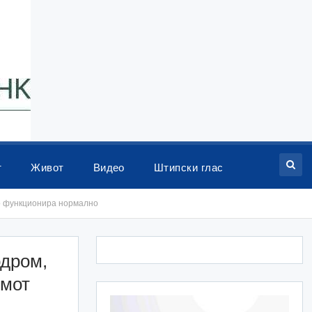
т
Живот
Видео
Штипски глас
но функционира нормално
одром,
омот