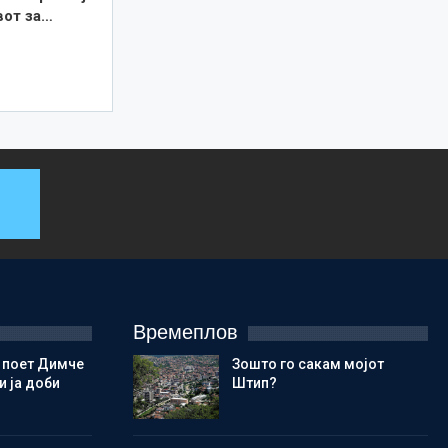
вот за…
Времеплов
 поет Димче
Зошто го сакам мојот
 ја доби
Штип?