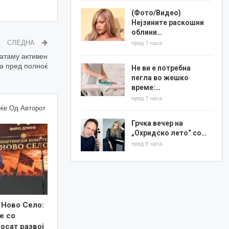
(Фото/Видео)
Нејзините раскошни
облини…
СЛЕДНА
пред 7 часа
натаму активен
са пред полноќ
Не ви е потребна
пегла во жешко
време:…
пред 7 часа
ќе Од Авторот
Грчка вечер на
„Охридско лето“ со…
пред 9 часа
 Ново Село:
е со
осат развој