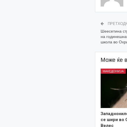
ПРЕТХОД
Шеесетина ст
на годинешна
школа во Охр
Може ќе 
МАКЕДОНИЈА
Западнонил
се шири во 
Велес