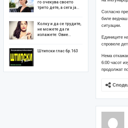
го очекува своето
трето дете, а сега ја…
Согласно пре
биле веднаш 
Колку и да се трудите,
ситуации.
не можете да ги
излажете: Овие…
Единиците на
спровеле дет
Штипски глас бр.163
Нема откажан
6:00 часот и
продолжат по
Споде