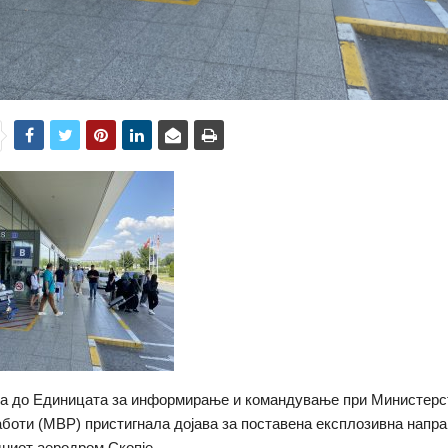
ва до Единицата за информирање и командување при Министерс
боти (МВР) пристигнала дојава за поставена експлозивна напра
ниот аеродром Скопје.