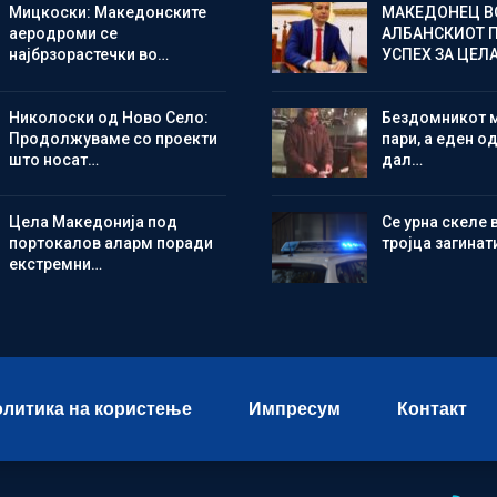
Мицкоски: Македонските
МАКЕДОНЕЦ В
аеродроми се
АЛБАНСКИОТ 
најбрзорастечки во…
УСПЕХ ЗА ЦЕЛ
Николоски од Ново Село:
Бездомникот 
Продолжуваме со проекти
пари, а еден од
што носат…
дал…
Цела Македонија под
Се урна скеле 
портокалов аларм поради
тројца загинат
екстремни…
литика на користење
Импресум
Контакт