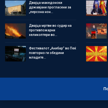
Двајца македонски
државјани прогласени за
„персона нон…
Двајца мртви во судир на
противпожарни
хеликоптери во…
Фестивалот „Анибар“ во Пеќ
повторно ги обедини
младите…
По