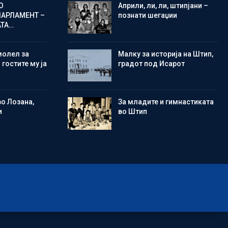
О
Aприли, ли, ли, штипјани –
ПАРЛАМЕНТ –
познати шегаџии
АТА…
молел за
Малку за историја на Штип,
 гостите му ја
градот под Исарот
во Лозана,
Зa младите и гимнастиката
и
во Штип