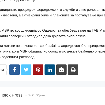
двидените процедури, аеродромските служби и сите релевантн
известени, а активирани биле и плановите за постапување при 
 МВР, во координација со Одделот за обезбедување на ТАВ Мак
ални проверки и утврдиле дека дојавата била лажна.
и летови но авионскиот сообраќај на аеродромот бил привреме
зутрина, кога МВР официјално соопштило дека е безбедно опера
 редовниот распоред.
ли
Istok Press
5421 Објави