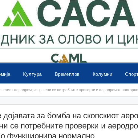
омија
Култура
Времеплов
Колумни
Спор
скопскиот аеродром, извршени се потребните проверки и аеродромот повтор
 дојавата за бомба на скопскиот аер
и се потребните проверки и аеродр
но функционира нормално