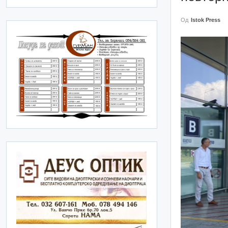
Од
Istok Press