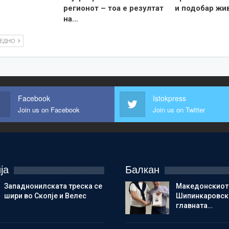
регионот – тоа е резултат
и подобар жи
на…
ЛЕДНО
Facebook
Istokpress
Join us on Facebook
Join us on Twitter
ја
Балкан
Западнонилската треска се
Македонскиот
шири во Скопје и Велес
Шипинкаровски
главната…