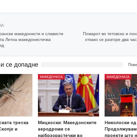
НА
рански македонисти и слависти
Пожарот во тетовско и по
та Летна македонистичка
откако се разгоре два ча
ид
ви се допадне
Пове
МАКЕДОНИЈА
МАКЕДОНИЈА
ската треска
Мицкоски: Македонските
Николоски од
Скопје и
аеродроми се
Продолжувам
најбрзорастечки во
проекти што н