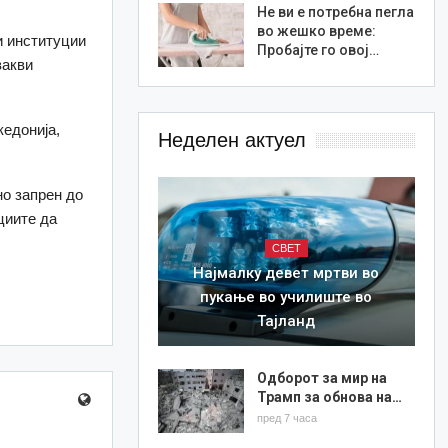
Не ви е потребна пегла
во жешко време:
и институции
Пробајте го овој…
вакви
едонија,
Неделен актуел
но запрен до
циите да
СВЕТ
Најмалку девет мртви во
пукање во училиште во
Тајланд
Одборот за мир на
Трамп за обнова на…
пред 7 часа