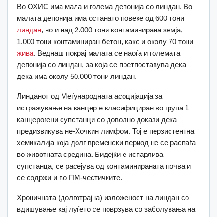
Во ОХИС има мала и голема депонија со линдан. Во
малата депонија има останато повеќе од 600 тони
линдан
, но и над 2.000 тони контаминирана земја,
1.000 тони контаминиран бетон, како и околу 70 тони
жива
. Веднаш покрај малата се наоѓа и големата
депонија со линдан, за која се претпоставува дека
дека има околу 50.000 тони линдан.
Линданот од Меѓународната асоцијација за
истражување на канцер е класифициран во група 1
канцерогени супстанци со доволно докази дека
предизвикува не-Хочкин лимфом. Тој е перзистентна
хемикалија која долг временски период не се распаѓа
во животната средина. Бидејќи е испарлива
супстанца, се расејува од контаминираната почва и
се содржи и во ПМ-честичките.
Хроничната (долготрајна) изложеност на линдан со
вдишување кај луѓето се поврзува со заболувања на