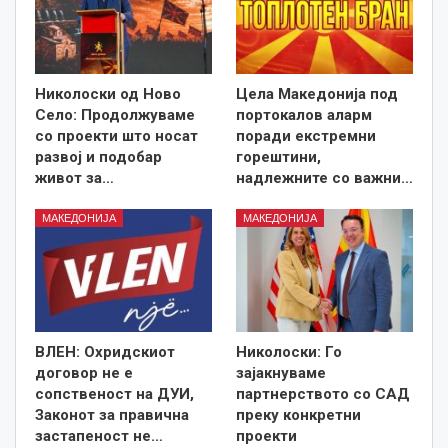
Николоски од Ново
Цела Македонија под
Село: Продолжуваме
портокалов аларм
со проекти што носат
поради екстремни
развој и подобар
горештини,
живот за…
надлежните со важни…
МАКЕДОНИЈА
МАКЕДОНИЈА
ВЛЕН: Охридскиот
Николоски: Го
договор не е
зајакнуваме
сопственост на ДУИ,
партнерството со САД
Законот за правична
преку конкретни
застапеност не…
проекти