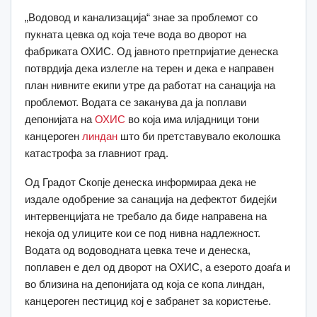
„Водовод и канализација“ знае за проблемот со
пукната цевка од која тече вода во дворот на
фабриката ОХИС. Од јавното претпријатие денеска
потврдија дека излегле на терен и дека е направен
план нивните екипи утре да работат на санација на
проблемот. Водата се заканува да ја поплави
депонијата на
ОХИС
во која има илјадници тони
канцероген
линдан
што би претставувало еколошка
катастрофа за главниот град.
Од Градот Скопје денеска информираа дека не
издале одобрение за санација на дефектот бидејќи
интервенцијата не требало да биде направена на
некоја од улиците кои се под нивна надлежност.
Водата од водоводната цевка тече и денеска,
поплавен е дел од дворот на ОХИС, а езерото доаѓа и
во близина на депонијата од која се копа линдан,
канцероген пестицид кој е забранет за користење.