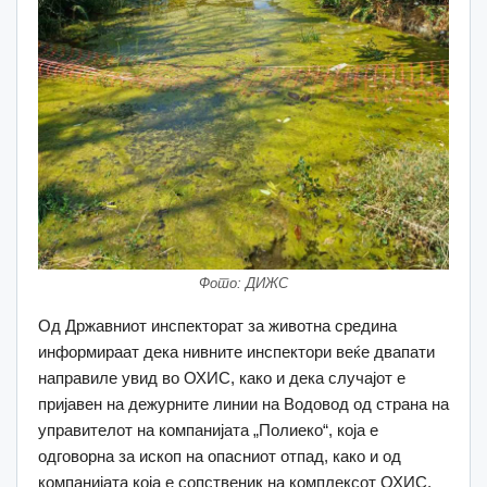
Фото: ДИЖС
Од Државниот инспекторат за животна средина
информираат дека нивните инспектори веќе двапати
направиле увид во ОХИС, како и дека случајот е
пријавен на дежурните линии на Водовод од страна на
управителот на компанијата „Полиеко“, која е
одговорна за ископ на опасниот отпад, како и од
компанијата која е сопственик на комплексот ОХИС.