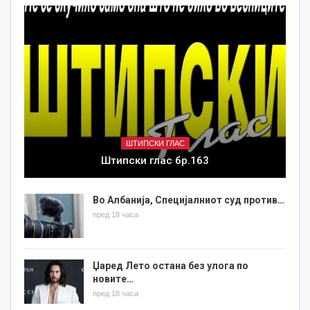
ШТИПСКИ ГЛАС
Штипски глас бр.163
Во Албанија, Специјалниот суд против…
пред 18 часа
Џаред Лето остана без улога по
новите…
пред 18 часа