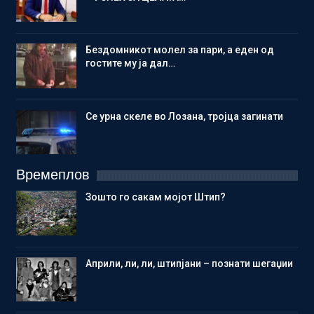
Бездомникот молел за пари, а еден од
гостите му ја дал…
Се урна скеле во Лозана, тројца загинати
Времеплов
Зошто го сакам мојот Штип?
Aприли, ли, ли, штипјани – познати шегаџии