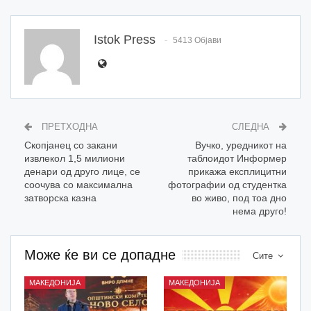
Istok Press
5413 Објави
ПРЕТХОДНА
СЛЕДНА
Скопјанец со закани
Вучко, уредникот на
извлекол 1,5 милиони
таблоидот Информер
денари од друго лице, се
прикажа експлицитни
соочува со максимална
фотографии од студентка
затворска казна
во живо, под тоа дно
нема друго!
Може ќе ви се допадне
Сите
МАКЕДОНИЈА
МАКЕДОНИЈА