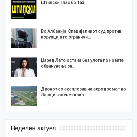
Штипски глас бр.163
Во Албанија, Специјалниот суд против
корупција го ограничи…
Џаред Лето остана без улога по новите
обвинувања за…
Дронот со експлозив на аеродромот во
Лајпциг оценет како…
Неделен актуел