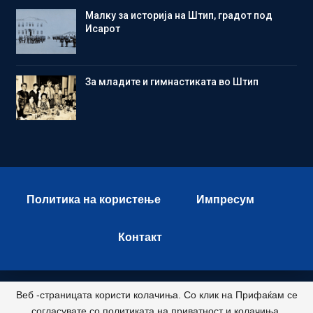
Малку за историја на Штип, градот под
Исарот
Зa младите и гимнастиката во Штип
Политика на користење
Импресум
Контакт
Веб -страницата користи колачиња. Со клик на Прифаќам се
© 2026 - Istok Press. All Rights Reserved.
согласувате со политиката на приватност и колачиња.