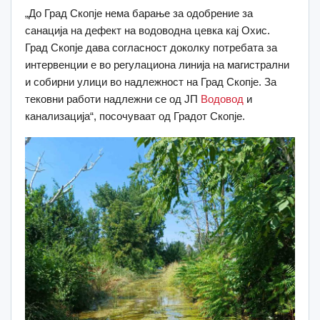
„До Град Скопје нема барање за одобрение за
санација на дефект на водоводна цевка кај Охис.
Град Скопје дава согласност доколку потребата за
интервенции е во регулациона линија на магистрални
и собирни улици во надлежност на Град Скопје. За
тековни работи надлежни се од ЈП
Водовод
и
канализација“, посочуваат од Градот Скопје.