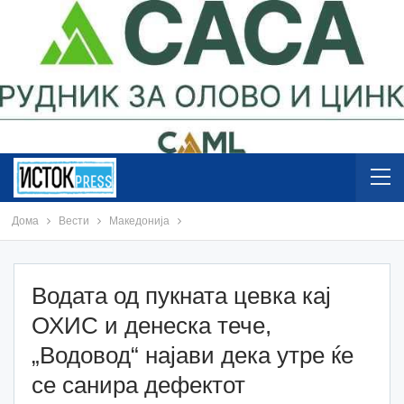
Дома
Вести
Македонија
Водата од пукната цевка кај
ОХИС и денеска тече,
„Водовод“ најави дека утре ќе
се санира дефектот