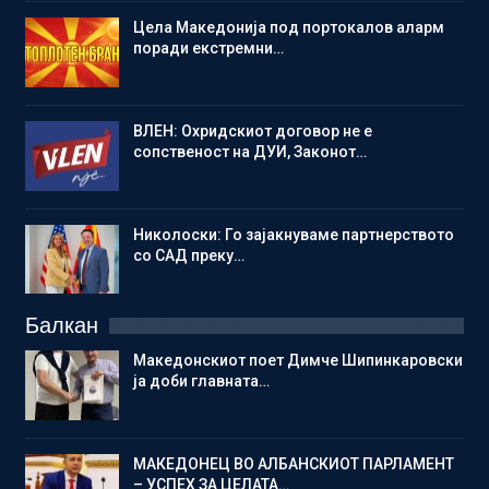
Цела Македонија под портокалов аларм
поради екстремни…
ВЛЕН: Охридскиот договор не е
сопственост на ДУИ, Законот…
Николоски: Го зајакнуваме партнерството
со САД преку…
Балкан
Македонскиот поет Димче Шипинкаровски
ја доби главната…
МАКЕДОНЕЦ ВО АЛБАНСКИОТ ПАРЛАМЕНТ
– УСПЕХ ЗА ЦЕЛАТА…