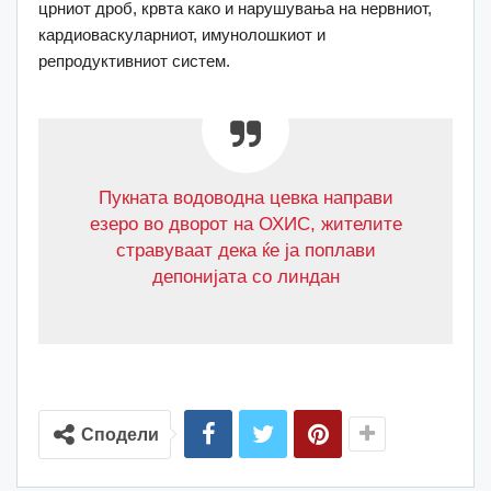
црниот дроб, крвта како и нарушувања на нервниот,
кардиоваскуларниот, имунолошкиот и
репродуктивниот систем.
Пукната водоводна цевка направи
езеро во дворот на ОХИС, жителите
стравуваат дека ќе ја поплави
депонијата со линдан
Сподели