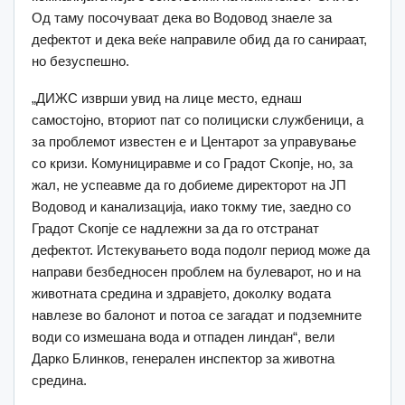
Од таму посочуваат дека во Водовод знаеле за
дефектот и дека веќе направиле обид да го санираат,
но безуспешно.
„ДИЖС изврши увид на лице место, еднаш
самостојно, вториот пат со полициски службеници, а
за проблемот известен е и Центарот за управување
со кризи. Комунициравме и со Градот Скопје, но, за
жал, не успеавме да го добиеме директорот на ЈП
Водовод и канализација, иако токму тие, заедно со
Градот Скопје се надлежни за да го отстранат
дефектот. Истекувањето вода подолг период може да
направи безбедносен проблем на булеварот, но и на
животната средина и здравјето, доколку водата
навлезе во балонот и потоа се загадат и подземните
води со измешана вода и отпаден линдан“, вели
Дарко Блинков, генерален инспектор за животна
средина.