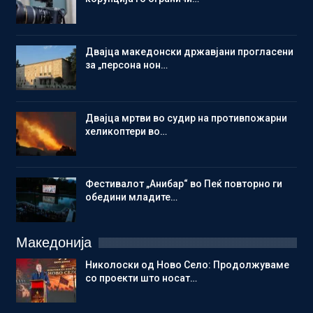
Двајца македонски државјани прогласени
за „персона нон…
Двајца мртви во судир на противпожарни
хеликоптери во…
Фестивалот „Анибар“ во Пеќ повторно ги
обедини младите…
Македонија
Николоски од Ново Село: Продолжуваме
со проекти што носат…